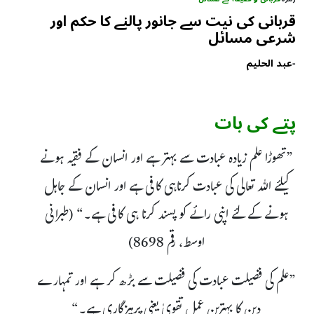
قربانی کی نیت سے جانور پالنے کا حکم اور
شرعی مسائل
-
عبد الحلیم
پتے کی بات
”تھوڑا علم زیادہ عبادت سے بہتر ہے اور انسان کے فقیہ ہونے
کیلئے اللہ تعالی کی عبادت کرناہی کافی ہے اور انسان کے جاہل
ہونے کے لئے اپنی رائے کو پسند کرنا ہی کافی ہے۔“ (طبرانی
اوسط، رقم 8698)
”علم کی فضیلت عبادت کی فضیلت سے بڑھ کر ہے اور تمہارے
دین کا بہترین عمل تقویٰ یعنی پرہیزگاری ہے۔“