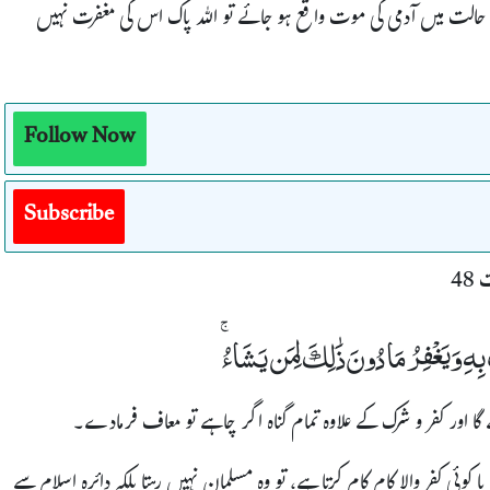
ی حالت میں آدمی کی موت واقع ہو جائے تو اللہ پاک اس کی مغفرت نہیں
Follow Now
Subscribe
48
بِهِ وَيَغْفِرُ مَا دُونَ ذَٰلِكَ لِمَن يَشَاءُ ۚ
گا اور کفر و شرک کے علاوہ تمام گناہ اگر چاہے تو معاف فرمادے۔
ئی کفر والا کام کام کرتا ہے، تو وہ مسلمان نہیں رہتا بلکہ دائرہ اسلام سے