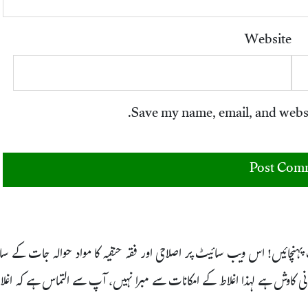
Website
Save my name, email, and websit
 پہنچائیں! اس ویب سائیٹ پر اصلاحی اور فقہ حنفیہ کا مواد حوالہ جات کے 
انی کاوش ہے لہذا اغلاط کے امکانات سے مبرا نہیں، آپ سے التماس ہے کہ اغل