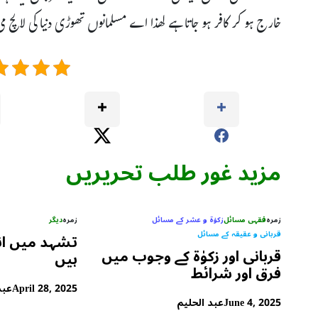
خارج ہو کر کافر ہو جاتا ہے لھذا اے مسلمانوں تھوڑی دنیا کی لالچ می 
مزید غور طلب تحریریں
زمرہ
فقہی مسائل
زکوٰۃ و عشر کے مسائل
زمرہ
دیگر
قربانی و عقیقہ کے مسائل
تشہد میں انگ
قربانی اور زکوٰۃ کے وجوب میں
ہیں
فرق اور شرائط
April 28, 2025
عبد
June 4, 2025
عبد الحلیم