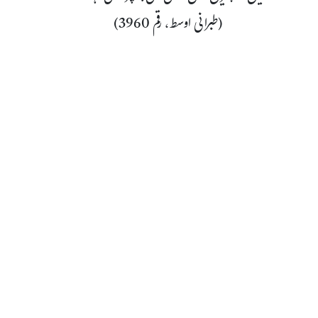
(طبرانی اوسط، رقم 3960)