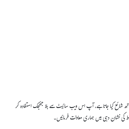
ساتھ شائع کیا جاتا ہے، آپ اس ویب سائیٹ سے بلا جھجک استفادہ کر
اط کی نشان دہی میں ہماری معاونت فرمائیں۔