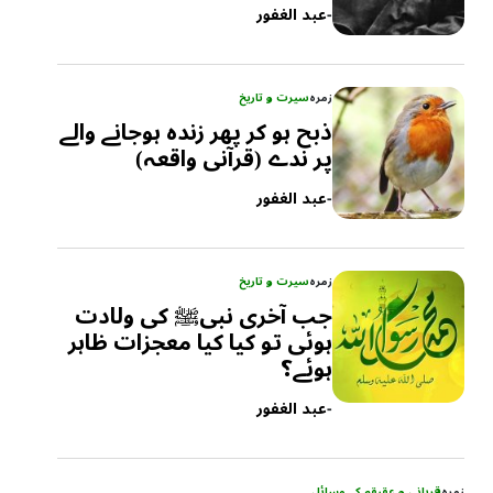
-
عبد الغفور
زمرہ
سیرت و تاریخ
ذبح ہو کر پھر زندہ ہوجانے والے
پر ندے (قرآنی واقعہ)
-
عبد الغفور
زمرہ
سیرت و تاریخ
جب آخری نبیﷺ کی ولادت
ہوئی تو کیا کیا معجزات ظاہر
ہوئے؟
-
عبد الغفور
زمرہ
قربانی و عقیقہ کے مسائل