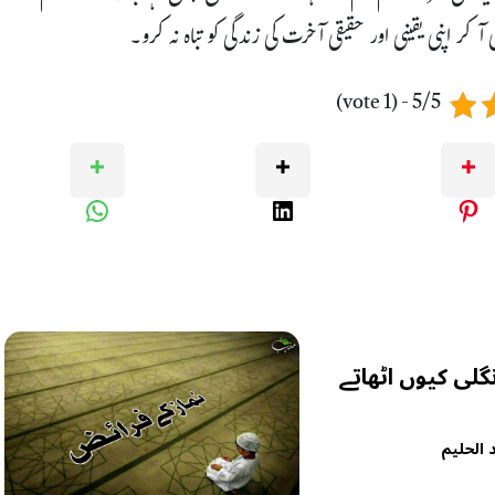
آکر اپنی یقینی اور حقیقی آخرت کی زندگی کو تباہ نہ کرو۔
5/5 - (1 vote)
لی کیوں اٹھاتے
 الحلیم