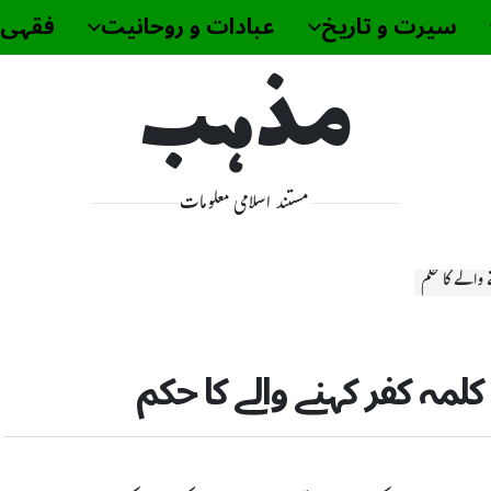
سیرت و تاریخ
عبادات و روحانیت
فقہی 
مذہب
مستند اسلامی معلومات
 والے کا حکم
مہ کفر کہنے والے کا حکم