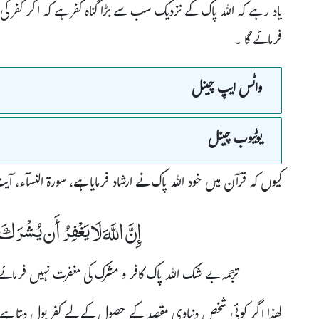
یاد رہے کہ اللہ پاک کے نزدیک سب سے بڑا گناہ کفر ہے کہ اگر کفر ک
فرمائے گا ۔
واٹس ایپ چینل
یوٹیوب چینل
کیوں کہ قرآن میں خود اللہ پاک نے ارشاد فرمایا ہے، سورة النسآء، آیت 
إِنَّ اللَّهَ لَا يَغْفِرُ أَن يُشْرَكَ 
ترجمہ بے شک اللہ پاک کافر و مشرک کی مغفرت نہیں فرمائے 
لھذا اگر کوئی شخص دنیاوی مقصد کے حصول کے لیے کفر بول دیتا ہے یا کو