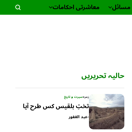
مسائل
معاشرتی احکامات
حالیہ تحریریں
زمرہ
سیرت و تاریخ
تختِ بلقیس کس طرح آیا
-
عبد الغفور