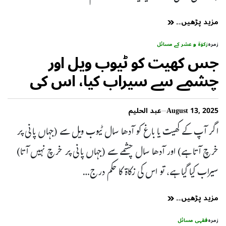
مزید پڑھیں۔۔
زمرہ
زکوٰۃ و عشر کے مسائل
جس کھیت کو ٹیوب ویل اور
چشمے سے سیراب کیا، اس کی
زکوٰۃ کا شرعی حکم
August 13, 2025
عبد الحلیم
اگر آپ کے کھیت یا باغ کو آدھا سال ٹیوب ویل سے (جہاں پانی پر
خرچ آتا ہے) اور آدھا سال چشمے سے (جہاں پانی پر خرچ نہیں آتا)
سیراب کیا گیا ہے، تو اس کی زکاۃ کا حکم درج…
مزید پڑھیں۔۔
زمرہ
فقہی مسائل