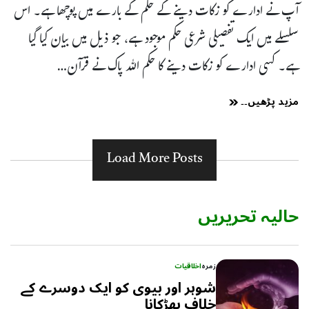
آپ نے ادارے کو زکات دینے کے حکم کے بارے میں پوچھا ہے۔ اس
سلسلے میں ایک تفصیلی شرعی حکم موجود ہے، جو ذیل میں بیان کیا گیا
ہے۔ کسی ادارے کو زکات دینے کا حکم اللہ پاک نے قرآن…
مزید پڑھیں۔۔
Load More Posts
حالیہ تحریریں
زمرہ
اخلاقیات
شوہر اور بیوی کو ایک دوسرے کے
خلاف بھڑکانا