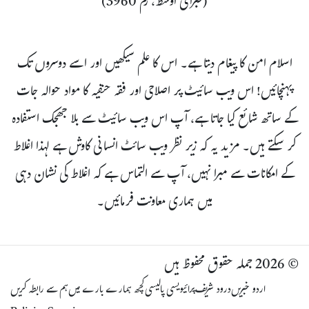
(طبرانی اوسط، رقم 3960)
اسلام امن کا پیغام دیتا ہے۔ اس کا علم سیکھیں اور اسے دوسروں تک
پہنچائیں! اس ویب سائیٹ پر اصلاحی اور فقہ حنفیہ کا مواد حوالہ جات
کے ساتھ شائع کیا جاتا ہے، آپ اس ویب سائیٹ سے بلا جھجک استفادہ
کر سکتے ہیں۔ مزید یہ کہ زیر نظر ویب سائٹ انسانی کاوش ہے لہذا اغلاط
کے امکانات سے مبرا نہیں، آپ سے التماس ہے کہ اغلاط کی نشان دہی
میں ہماری معاونت فرمائیں۔
© 2026 جملہ حقوق محفوظ ہیں
اردو خبریں
درود شریف
پرائیویسی پالیسی
کچھ ہمارے بارے میں
ہم سے رابطہ کریں