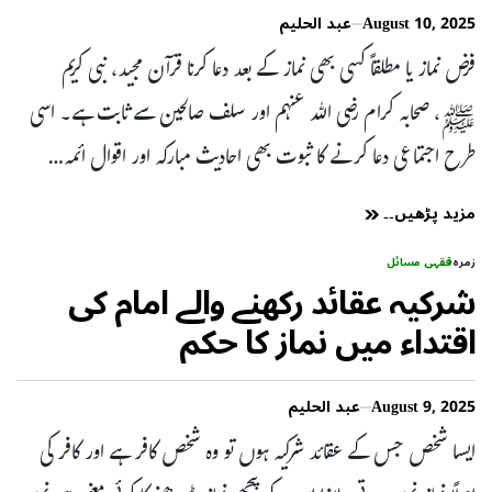
August 10, 2025
عبد الحلیم
فرض نماز یا مطلقاً کسی بھی نماز کے بعد دعا کرنا قرآن مجید، نبی کریم
ﷺ، صحابہ کرام رضی اللہ عنہم اور سلف صالحین سے ثابت ہے۔ اسی
طرح اجتماعی دعا کرنے کا ثبوت بھی احادیث مبارکہ اور اقوال ائمہ…
مزید پڑھیں۔۔
زمرہ
فقہی مسائل
شرکیہ عقائد رکھنے والے امام کی
اقتداء میں نماز کا حکم
August 9, 2025
عبد الحلیم
ایسا شخص جس کے عقائد شرکیہ ہوں تو وہ شخص کافر ہے اور کافر کی