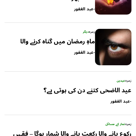
-
عبد الغفور
زمرہ
دیگر
ماہِ رمضان میں گناہ کرنے والا
-
عبد الغفور
زمرہ
عیدین
عید الاضحی کتنے دن کی ہوتی ہے؟
-
عبد الغفور
زمرہ
نماز کے مسائل
رکوع پانے والا رکعت پانے والا شمار ہوگا – فقہی