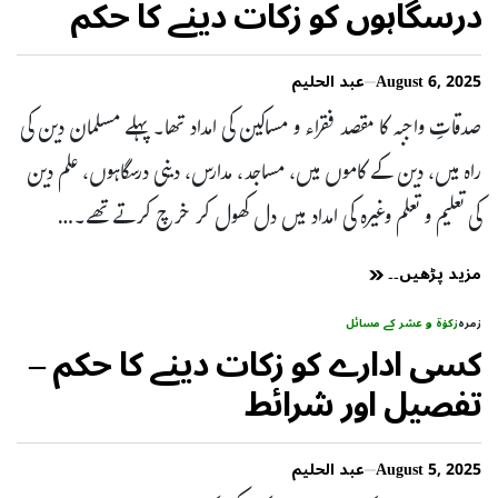
درسگاہوں کو زکات دینے کا حکم
(حیلہ تملیک)
August 6, 2025
عبد الحلیم
صدقاتِ واجبہ کا مقصد فقراء و مساکین کی امداد تھا۔ پہلے مسلمان دین کی
راہ میں، دین کے کاموں میں، مساجد، مدارس، دینی درسگاہوں، علم دین
کی تعلیم و تعلم وغیرہ کی امداد میں دل کھول کر خرچ کرتے تھے۔…
مزید پڑھیں۔۔
زمرہ
زکوٰۃ و عشر کے مسائل
کسی ادارے کو زکات دینے کا حکم –
تفصیل اور شرائط
August 5, 2025
عبد الحلیم