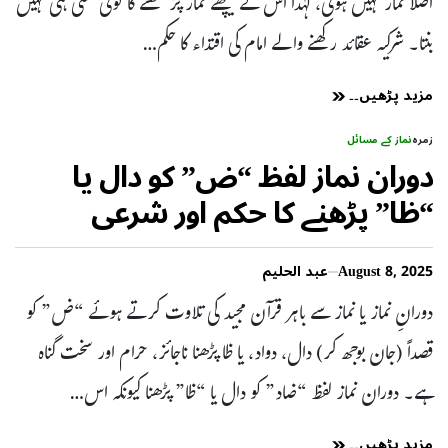
اصلاً نماز نہیں ہوتی، لہٰذا اس کے پیچھے نماز پڑھنے کا کوئی معنی ہی نہیں
بنتا۔ شرکیہ عقائد رکھنے والے امام کی اقتداء کا حکم…
مزید پڑھیں۔۔
زمرہ
نماز کے مسائل
دوران نماز لفظ “ض” کو دال یا
“ظا” پڑھنے کا حکم اور شرعی
مسائل
August 8, 2025
عبد الحلیم
دورانِ نماز یا نماز سے باہر قرآن مجید کی تلاوت کرتے ہوئے “ض” کو
قصداً (جان بوجھ کر) دال، دواد، یا ظا پڑھنا ناجائز، حرام اور سخت گناہ
ہے۔ دوران نماز لفظ “ضاد” کو دال یا “ظا” پڑھنا کیونکہ اس…
مزید پڑھیں۔۔