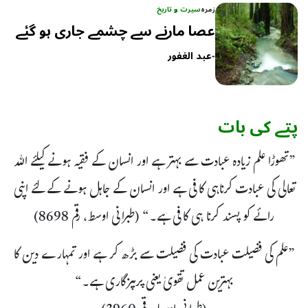
زمرہ
سیرت و تاریخ
عصا مارنے سے چشمے جاری ہو گئے
-
عبد الغفور
پتے کی بات
”تھوڑا علم زیادہ عبادت سے بہتر ہے اور انسان کے فقیہ ہونے کیلئے اللہ
تعالی کی عبادت کرناہی کافی ہے اور انسان کے جاہل ہونے کے لئے اپنی
رائے کو پسند کرنا ہی کافی ہے۔“ (طبرانی اوسط، رقم 8698)
”علم کی فضیلت عبادت کی فضیلت سے بڑھ کر ہے اور تمہارے دین کا
بہترین عمل تقویٰ یعنی پرہیزگاری ہے۔“