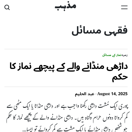
Ski
مذہب
t
فقہی مسائل
conten
زمرہ
نماز کے مسائل
داڑھی منڈانے والے کے پیچھے نماز کا
حکم
August 14, 2025
عبد الحلیم
پوری ایک مُشت داڑھی رکھنا واجب ہے اور داڑھی منڈانا یا ایک مٹھی سے
کم کروانا دونوں حرام وگناہ ہیں۔ داڑھی منڈانے والے کے پیچھے نماز کا حکم
جو شخص داڑھی منڈائے یا ایک مشت سے کم کروائے تو ایسا…