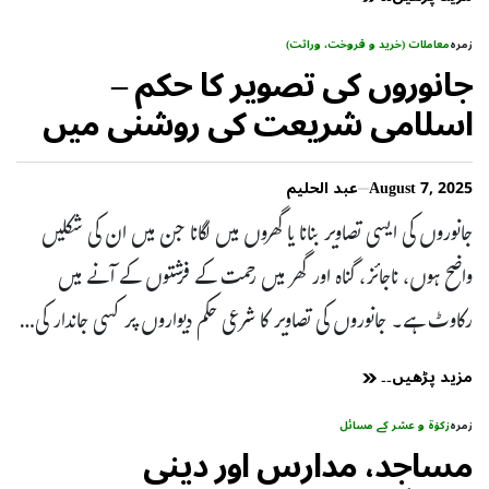
زمرہ
معاملات (خرید و فروخت، وراثت)
جانوروں کی تصویر کا حکم –
اسلامی شریعت کی روشنی میں
August 7, 2025
عبد الحلیم
جانوروں کی ایسی تصاویر بنانا یا گھروں میں لگانا جن میں ان کی شکلیں
واضح ہوں، ناجائز، گناہ اور گھر میں رحمت کے فرشتوں کے آنے میں
رکاوٹ ہے۔ جانوروں کی تصاویر کا شرعی حکم دیواروں پر کسی جاندار کی…
مزید پڑھیں۔۔
زمرہ
زکوٰۃ و عشر کے مسائل
مساجد، مدارس اور دینی