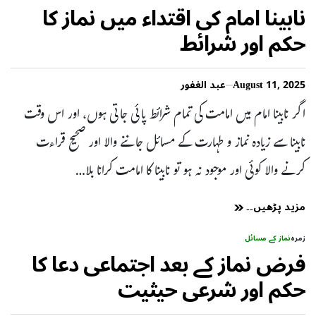
نابینا امام کی اقتداء میں نماز کا
حکم اور شرائط
August 11, 2025
عبد الغفور
اگر نابینا امام میں امامت کی تمام شرائط پائی جاتی ہوں، اور اس وقت
نابینا سے زیادہ نماز و طہارت کے مسائل جاننے والا اور صحیح قراءت
کرنے والا کوئی اور موجود نہ ہو تو نابینا کا امامت کرانا بلا…
مزید پڑھیں۔۔
زمرہ
نماز کے مسائل
فرض نماز کے بعد اجتماعی دعا کا
حکم اور شرعی حیثیت