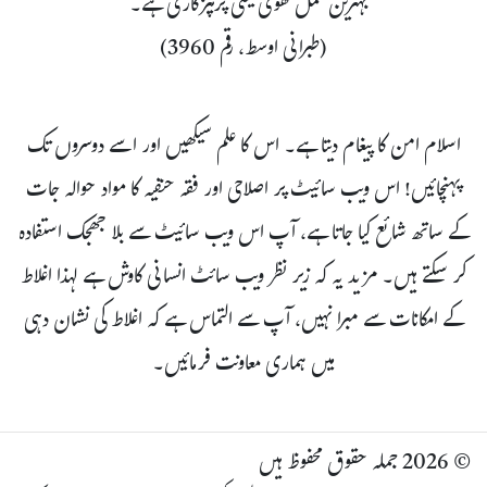
بہترین عمل تقویٰ یعنی پرہیزگاری ہے۔“
(طبرانی اوسط، رقم 3960)
اسلام امن کا پیغام دیتا ہے۔ اس کا علم سیکھیں اور اسے دوسروں تک
پہنچائیں! اس ویب سائیٹ پر اصلاحی اور فقہ حنفیہ کا مواد حوالہ جات
کے ساتھ شائع کیا جاتا ہے، آپ اس ویب سائیٹ سے بلا جھجک استفادہ
کر سکتے ہیں۔ مزید یہ کہ زیر نظر ویب سائٹ انسانی کاوش ہے لہذا اغلاط
کے امکانات سے مبرا نہیں، آپ سے التماس ہے کہ اغلاط کی نشان دہی
میں ہماری معاونت فرمائیں۔
© 2026 جملہ حقوق محفوظ ہیں