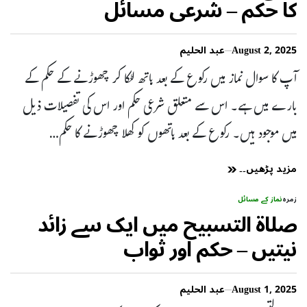
کا حکم – شرعی مسائل
August 2, 2025
عبد الحلیم
آپ کا سوال نماز میں رکوع کے بعد ہاتھ لٹکا کر چھوڑنے کے حکم کے
بارے میں ہے۔ اس سے متعلق شرعی حکم اور اس کی تفصیلات ذیل
میں موجود ہیں۔ رکوع کے بعد ہاتھوں کو کھلا چھوڑنے کا حکم…
مزید پڑھیں۔۔
زمرہ
نماز کے مسائل
صلاۃ التسبیح میں ایک سے زائد
نیتیں – حکم اور ثواب
August 1, 2025
عبد الحلیم