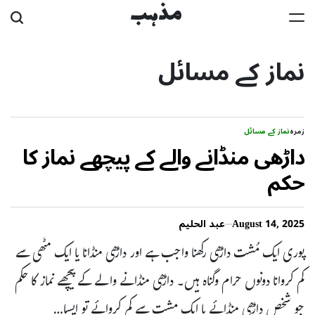
Ski
مذہب
t
نماز کے مسائل
conten
زمرہ
نماز کے مسائل
داڑھی منڈانے والے کے پیچھے نماز کا
حکم
August 14, 2025
عبد الحلیم
پوری ایک مُشت داڑھی رکھنا واجب ہے اور داڑھی منڈانا یا ایک مٹھی سے
کم کروانا دونوں حرام وگناہ ہیں۔ داڑھی منڈانے والے کے پیچھے نماز کا حکم
جو شخص داڑھی منڈائے یا ایک مشت سے کم کروائے تو ایسا…