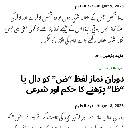
August 9, 2025
عبد الحلیم
ایسا شخص جس کے عقائد شرکیہ ہوں تو وہ شخص کافر ہے اور کافر کی
اصلاً نماز نہیں ہوتی، لہٰذا اس کے پیچھے نماز پڑھنے کا کوئی معنی ہی نہیں
بنتا۔ شرکیہ عقائد رکھنے والے امام کی اقتداء کا حکم…
مزید پڑھیں۔۔
زمرہ
نماز کے مسائل
دوران نماز لفظ “ض” کو دال یا
“ظا” پڑھنے کا حکم اور شرعی
مسائل
August 8, 2025
عبد الحلیم
دورانِ نماز یا نماز سے باہر قرآن مجید کی تلاوت کرتے ہوئے “ض” کو