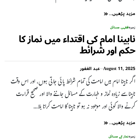
مزید پڑھیں۔۔
زمرہ
فقہی مسائل
نابینا امام کی اقتداء میں نماز کا
حکم اور شرائط
August 11, 2025
عبد الغفور
اگر نابینا امام میں امامت کی تمام شرائط پائی جاتی ہوں، اور اس وقت
نابینا سے زیادہ نماز و طہارت کے مسائل جاننے والا اور صحیح قراءت
کرنے والا کوئی اور موجود نہ ہو تو نابینا کا امامت کرانا بلا…
مزید پڑھیں۔۔
زمرہ
نماز کے مسائل