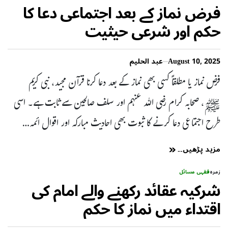
فرض نماز کے بعد اجتماعی دعا کا
حکم اور شرعی حیثیت
August 10, 2025
عبد الحلیم
فرض نماز یا مطلقاً کسی بھی نماز کے بعد دعا کرنا قرآن مجید، نبی کریم
ﷺ، صحابہ کرام رضی اللہ عنہم اور سلف صالحین سے ثابت ہے۔ اسی
طرح اجتماعی دعا کرنے کا ثبوت بھی احادیث مبارکہ اور اقوال ائمہ…
مزید پڑھیں۔۔
زمرہ
فقہی مسائل
شرکیہ عقائد رکھنے والے امام کی
اقتداء میں نماز کا حکم