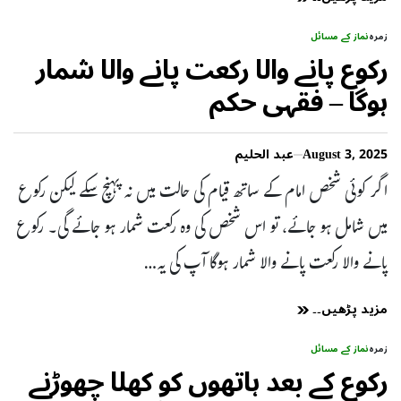
زمرہ
نماز کے مسائل
رکوع پانے والا رکعت پانے والا شمار
ہوگا – فقہی حکم
August 3, 2025
عبد الحلیم
اگر کوئی شخص امام کے ساتھ قیام کی حالت میں نہ پہنچ سکے لیکن رکوع
میں شامل ہو جائے، تو اس شخص کی وہ رکعت شمار ہو جائے گی۔ رکوع
پانے والا رکعت پانے والا شمار ہوگا آپ کی یہ…
مزید پڑھیں۔۔
زمرہ
نماز کے مسائل
رکوع کے بعد ہاتھوں کو کھلا چھوڑنے