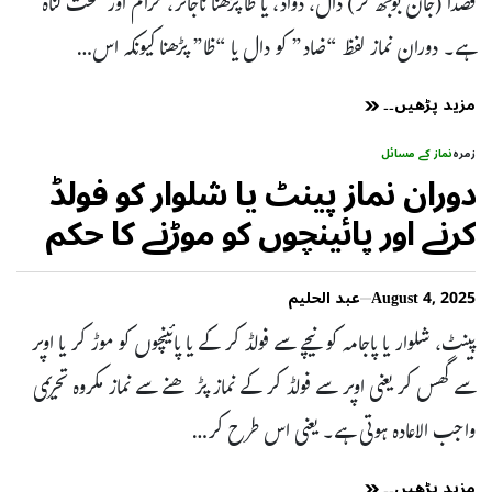
قصداً (جان بوجھ کر) دال، دواد، یا ظا پڑھنا ناجائز، حرام اور سخت گناہ
ہے۔ دوران نماز لفظ “ضاد” کو دال یا “ظا” پڑھنا کیونکہ اس…
مزید پڑھیں۔۔
زمرہ
نماز کے مسائل
دوران نماز پینٹ یا شلوار کو فولڈ
کرنے اور پائینچوں کو موڑنے کا حکم
August 4, 2025
عبد الحلیم
پینٹ، شلوار یا پاجامہ کو نیچے سے فولڈ کر کے یا پائینچوں کو موڑ کر یا اوپر
سے گھس کر یعنی اوپر سے فولڈ کر کے نماز پڑھنے سے نماز مکروہ تحریمی
واجب الاعادہ ہوتی ہے۔ یعنی اس طرح کر…
مزید پڑھیں۔۔