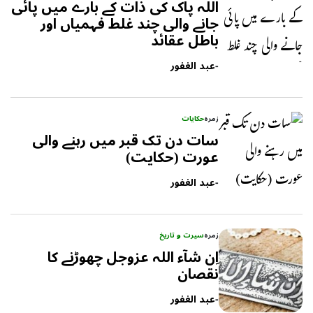
اللہ پاک کی ذات کے بارے میں پائی
جانے والی چند غلط فہمیاں اور
باطل عقائد
-
عبد الغفور
زمرہ
حکایات
سات دن تک قبر میں رہنے والی
عورت (حکایت)
-
عبد الغفور
زمرہ
سیرت و تاریخ
اِن شآء اللہ عزوجل چھوڑنے کا
نقصان
-
عبد الغفور