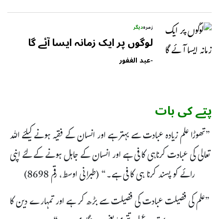
زمرہ
دیگر
لوگوں پر ایک زمانہ ایسا آئے گا
-
عبد الغفور
پتے کی بات
”تھوڑا علم زیادہ عبادت سے بہتر ہے اور انسان کے فقیہ ہونے کیلئے اللہ
تعالی کی عبادت کرناہی کافی ہے اور انسان کے جاہل ہونے کے لئے اپنی
رائے کو پسند کرنا ہی کافی ہے۔“ (طبرانی اوسط، رقم 8698)
”علم کی فضیلت عبادت کی فضیلت سے بڑھ کر ہے اور تمہارے دین کا