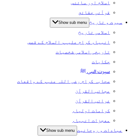
اسلام اور سائنس
قرآنی حقائق
سیرت و تاریخ
Show sub menu
اسلامی تاریخ
انبیاء کرام علیہم السلام کے قصص
تاریخی اسلامی شخصیات
حکایات
سیرت النبی ﷺ
صحابہ کرام رضی اللہ عنہم کے واقعات
عجائب القرآن
غرائب القرآن
کرامات اولیاء
معجزات انبیاء
عبادات و روحانیت
Show sub menu