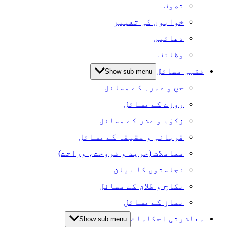
تصوف
خوابوں کی تعبیر
دعائیں
وظائف
فقہی مسائل
Show sub menu
حج و عمرہ کے مسائل
روزے کے مسائل
زکوٰۃ و عشر کے مسائل
قربانی و عقیقہ کے مسائل
معاملات (خرید و فروخت، وراثت)
نجاستوں کا بیان
نکاح و طلاق کے مسائل
نماز کے مسائل
معاشرتی احکامات
Show sub menu