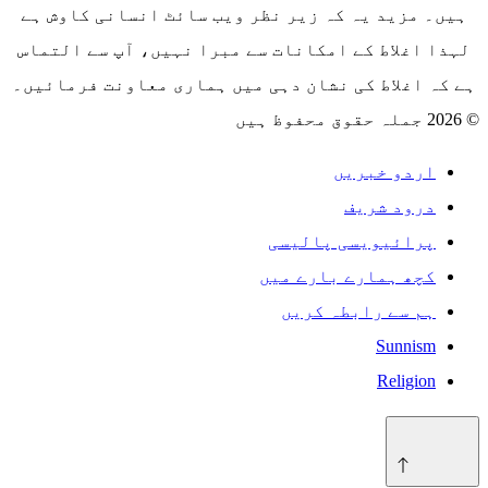
ہیں۔ مزید یہ کہ زیر نظر ویب سائٹ انسانی کاوش ہے
لہذا اغلاط کے امکانات سے مبرا نہیں، آپ سے التماس
ہے کہ اغلاط کی نشان دہی میں ہماری معاونت فرمائیں۔
© 2026 جملہ حقوق محفوظ ہیں
اردو خبریں
درود شریف
پرائیویسی پالیسی
کچھ ہمارے بارے میں
ہم سے رابطہ کریں
Sunnism
Religion