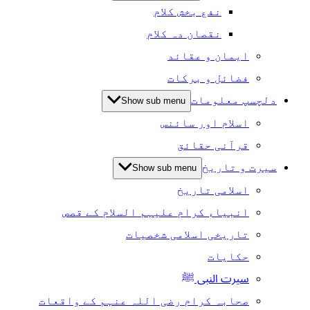
نفع بخش کلام
نقصان دہ کلام
ایمان و عقائد
فضائل و برکات
دلچسپ معلومات
Show sub menu
اسلام اور سائنس
قرآنی حقائق
سیرت و تاریخ
Show sub menu
اسلامی تاریخ
انبیاء کرام علیہم السلام کے قصص
تاریخی اسلامی شخصیات
حکایات
سیرت النبی ﷺ
صحابہ کرام رضی اللہ عنہم کے واقعات