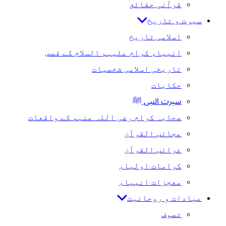
قرآنی حقائق
سیرت و تاریخ
اسلامی تاریخ
انبیاء کرام علیہم السلام کے قصص
تاریخی اسلامی شخصیات
حکایات
سیرت النبی ﷺ
صحابہ کرام رضی اللہ عنہم کے واقعات
عجائب القرآن
غرائب القرآن
کرامات اولیاء
معجزات انبیاء
عبادات و روحانیت
تصوف