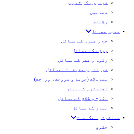
خوابوں کی تعبیر
دعائیں
وظائف
فقہی مسائل
حج و عمرہ کے مسائل
روزے کے مسائل
زکوٰۃ و عشر کے مسائل
قربانی و عقیقہ کے مسائل
معاملات (خرید و فروخت، وراثت)
نجاستوں کا بیان
نکاح و طلاق کے مسائل
نماز کے مسائل
معاشرتی احکامات
حقوق