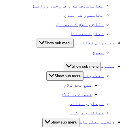
معاملات (خرید و فروخت، وراثت)
نجاستوں کا بیان
نکاح و طلاق کے مسائل
نماز کے مسائل
معاشرتی احکامات
Show sub menu
حقوق
بنیاد
Show sub menu
اخلاقیات
Show sub menu
نفع بخش کلام
نقصان دہ کلام
ایمان و عقائد
فضائل و برکات
دلچسپ معلومات
Show sub menu