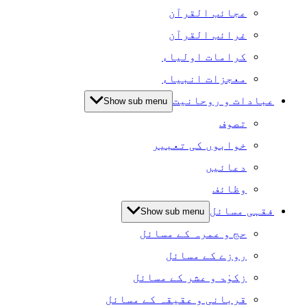
عجائب القرآن
غرائب القرآن
کرامات اولیاء
معجزات انبیاء
عبادات و روحانیت
Show sub menu
تصوف
خوابوں کی تعبیر
دعائیں
وظائف
فقہی مسائل
Show sub menu
حج و عمرہ کے مسائل
روزے کے مسائل
زکوٰۃ و عشر کے مسائل
قربانی و عقیقہ کے مسائل