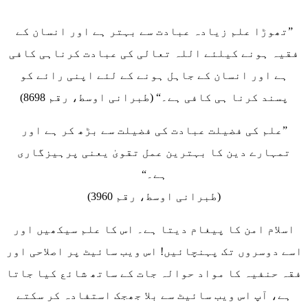
”تھوڑا علم زیادہ عبادت سے بہتر ہے اور انسان کے
فقیہ ہونے کیلئے اللہ تعالی کی عبادت کرناہی کافی
ہے اور انسان کے جاہل ہونے کے لئے اپنی رائے کو
پسند کرنا ہی کافی ہے۔“ (طبرانی اوسط، رقم 8698)
”علم کی فضیلت عبادت کی فضیلت سے بڑھ کر ہے اور
تمہارے دین کا بہترین عمل تقویٰ یعنی پرہیزگاری
ہے۔“
(طبرانی اوسط، رقم 3960)
اسلام امن کا پیغام دیتا ہے۔ اس کا علم سیکھیں اور
اسے دوسروں تک پہنچائیں! اس ویب سائیٹ پر اصلاحی اور
فقہ حنفیہ کا مواد حوالہ جات کے ساتھ شائع کیا جاتا
ہے، آپ اس ویب سائیٹ سے بلا جھجک استفادہ کر سکتے