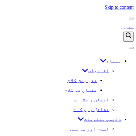
Skip to content
مذہب
بنیاد
اخلاقیات
نفع بخش کلام
نقصان دہ کلام
ایمان و عقائد
فضائل و برکات
دلچسپ معلومات
اسلام اور سائنس