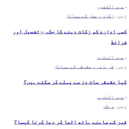
-
عبد الغفور
زمرہ
زکوٰۃ و عشر کے مسائل
کسی ادارے کو زکات دینے کا حکم – تفصیل اور
شرائط
-
عبد الحلیم
زمرہ
قربانی و عقیقہ کے مسائل
کیا عقیقہ سات دن سے پہلے کر سکتے ہیں؟
-
عبد الحلیم
زمرہ
دیگر
قبر کے سامنے ہاتھ اٹھا کر دعا کرنا کیسا؟