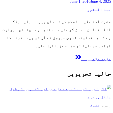
June 1, 2016
June 4, 2025
عبد الغفور
حضرت آدم علیہ السلام کی نہ ماں ہیں نہ باپ۔ بلکہ
اللہ تعالیٰ نے ان کو مٹی سے بنایا ہے۔ چنانچہ روایت
ہے کہ جب خداوند قدوس عزوجل نے آپ کو پیدا کرنے کا
ارادہ فرمایا تو حضرت عزرائیل علیہ…
مزید پڑھیں۔۔
حالیہ تحریریں
زمرہ
تصوف