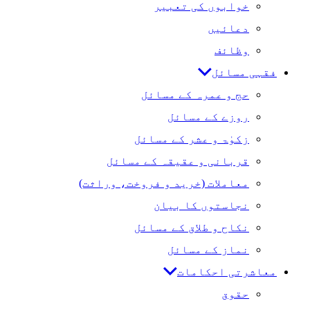
خوابوں کی تعبیر
دعائیں
وظائف
فقہی مسائل
حج و عمرہ کے مسائل
روزے کے مسائل
زکوٰۃ و عشر کے مسائل
قربانی و عقیقہ کے مسائل
معاملات (خرید و فروخت، وراثت)
نجاستوں کا بیان
نکاح و طلاق کے مسائل
نماز کے مسائل
معاشرتی احکامات
حقوق