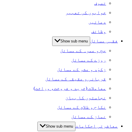
تصوف
خوابوں کی تعبیر
دعائیں
وظائف
فقہی مسائل
Show sub menu
حج و عمرہ کے مسائل
روزے کے مسائل
زکوٰۃ و عشر کے مسائل
قربانی و عقیقہ کے مسائل
معاملات (خرید و فروخت، وراثت)
نجاستوں کا بیان
نکاح و طلاق کے مسائل
نماز کے مسائل
معاشرتی احکامات
Show sub menu