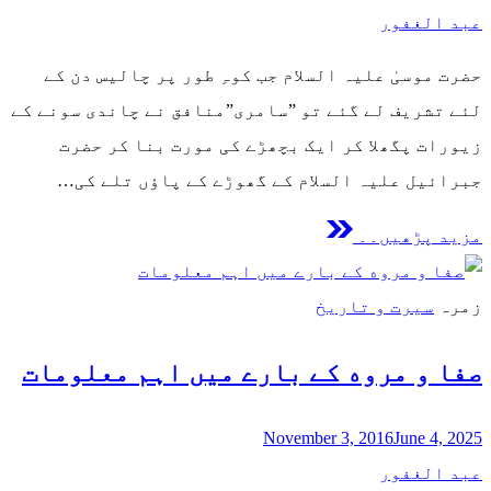
عبد الغفور
حضرت موسیٰ علیہ السلام جب کوہِ طور پر چالیس دن کے
لئے تشریف لے گئے تو ”سامری”منافق نے چاندی سونے کے
زیورات پگھلا کر ایک بچھڑے کی مورت بنا کر حضرت
جبرائیل علیہ السلام کے گھوڑے کے پاؤں تلے کی…
مزید پڑھیں۔۔
زمرہ
سیرت و تاریخ
صفا و مروه کے بارے میں اہم معلومات
November 3, 2016
June 4, 2025
عبد الغفور