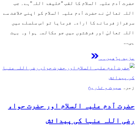
حضرت آدم علیہ السلام کا لقب ”خلیفۃ اللہ”ہے۔ جب
اللہ تعالیٰ نے حضرت آدم علیہ السلام کو اپنی خلافت سے
سرفراز فرمانے کا ارادہ فرمایا تو اس سلسلے میں
اللہ تعالیٰ اور فرشتوں میں جو مکالمہ ہوا وہ بہت
ہی…
مزید پڑھیں۔۔
زمرہ
سیرت و تاریخ
حضرت آدم علیہ السلام اور حضرت حواء
رضی اللہ عنہا کی پیدائش