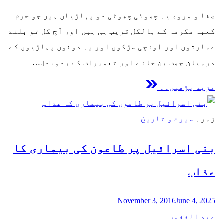
صفا و مروه یہ چھوٹی چھوٹی دو پہاڑیاں ہیں جو حرم
کعبہ مکرمہ کے بالکل قریب ہی ہیں اور آج کل تو بلند
عمارتوں اور اونچی سڑکوں اور یہ دونوں پہاڑیوں کے
درمیان چھت بن جانے اور تعمیرات کے ردوبدل…
مزید پڑھیں۔۔
زمرہ
سیرت و تاریخ
بنی اسرائیل پر طاعون کی بیماری کا
عذاب
November 3, 2016
June 4, 2025
عبد الغفور