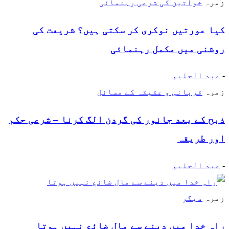
زمرہ
خواتین کی شرعی رہنمائی
کیا عورتیں نوکری کر سکتی ہیں؟ شریعت کی
روشنی میں مکمل رہنمائی
-
عبد الحلیم
زمرہ
قربانی و عقیقہ کے مسائل
ذبح کے بعد جانور کی گردن الگ کرنا – شرعی حکم
اور طریقہ
-
عبد الحلیم
زمرہ
دیگر
راہِ خدا میں دینے سے مال ضائع نہیں ہوتا