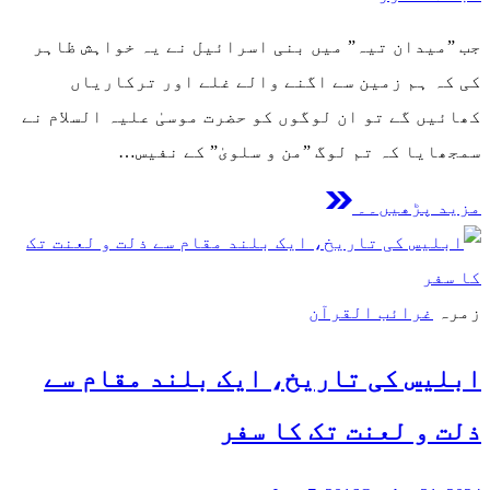
جب ”میدان تیہ” میں بنی اسرائیل نے یہ خواہش ظاہر
کی کہ ہم زمین سے اگنے والے غلے اور ترکاریاں
کھائیں گے تو ان لوگوں کو حضرت موسیٰ علیہ السلام نے
سمجھایا کہ تم لوگ ”من و سلویٰ” کے نفیس…
مزید پڑھیں۔۔
زمرہ
غرائب القرآن
ابلیس کی تاریخ، ایک بلند مقام سے
ذلت و لعنت تک کا سفر