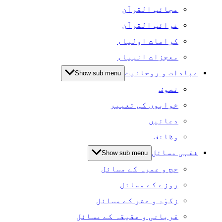
عجائب القرآن
غرائب القرآن
کرامات اولیاء
معجزات انبیاء
عبادات و روحانیت
Show sub menu
تصوف
خوابوں کی تعبیر
دعائیں
وظائف
فقہی مسائل
Show sub menu
حج و عمرہ کے مسائل
روزے کے مسائل
زکوٰۃ و عشر کے مسائل
قربانی و عقیقہ کے مسائل