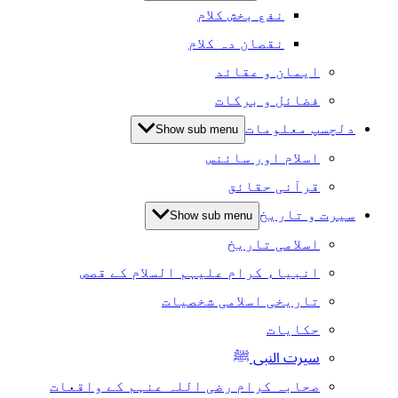
نفع بخش کلام
نقصان دہ کلام
ایمان و عقائد
فضائل و برکات
دلچسپ معلومات
Show sub menu
اسلام اور سائنس
قرآنی حقائق
سیرت و تاریخ
Show sub menu
اسلامی تاریخ
انبیاء کرام علیہم السلام کے قصص
تاریخی اسلامی شخصیات
حکایات
سیرت النبی ﷺ
صحابہ کرام رضی اللہ عنہم کے واقعات