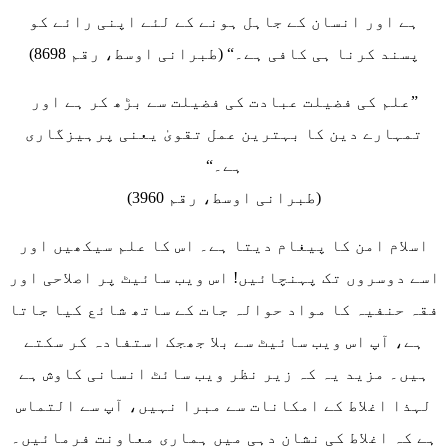
ہے اور انسان کے جاہل ہونے کے لئے اپنی رائے کو
پسند کرنا ہی کافی ہے۔“ (طبرانی اوسط، رقم 8698)
”علم کی فضیلت عبادت کی فضیلت سے بڑھ کر ہے اور
تمہارے دین کا بہترین عمل تقویٰ یعنی پرہیزگاری
ہے۔“
(طبرانی اوسط، رقم 3960)
اسلام امن کا پیغام دیتا ہے۔ اس کا علم سیکھیں اور
اسے دوسروں تک پہنچائیں! اس ویب سائیٹ پر اصلاحی اور
فقہ حنفیہ کا مواد حوالہ جات کے ساتھ شائع کیا جاتا
ہے، آپ اس ویب سائیٹ سے بلا جھجک استفادہ کر سکتے
ہیں۔ مزید یہ کہ زیر نظر ویب سائٹ انسانی کاوش ہے
لہذا اغلاط کے امکانات سے مبرا نہیں، آپ سے التماس
ہے کہ اغلاط کی نشان دہی میں ہماری معاونت فرمائیں۔