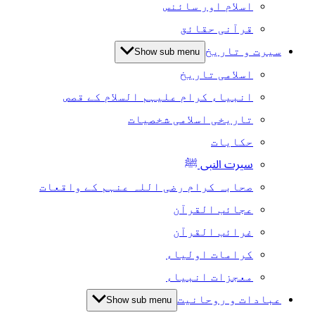
اسلام اور سائنس
قرآنی حقائق
سیرت و تاریخ
Show sub menu
اسلامی تاریخ
انبیاء کرام علیہم السلام کے قصص
تاریخی اسلامی شخصیات
حکایات
سیرت النبی ﷺ
صحابہ کرام رضی اللہ عنہم کے واقعات
عجائب القرآن
غرائب القرآن
کرامات اولیاء
معجزات انبیاء
عبادات و روحانیت
Show sub menu