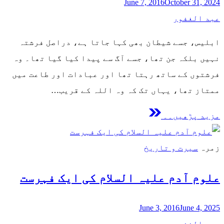
June 7, 2016
October 31, 2024
عبد الغفور
ابلیس، جسے شیطان بھی کہا جاتا ہے، دراصل فرشتہ
نہیں بلکہ جن تھا، جسے آگ سے پیدا کیا گیا تھا۔ وہ
فرشتوں کے ساتھ رہتا تھا اور عبادات اور طاعت میں
ممتاز تھا، یہاں تک کہ وہ اللہ کے قریب…
مزید پڑھیں۔۔
زمرہ
سیرت و تاریخ
علوم آدم علیہ السلام كی ایک فہرست
June 3, 2016
June 4, 2025
عبد الغفور