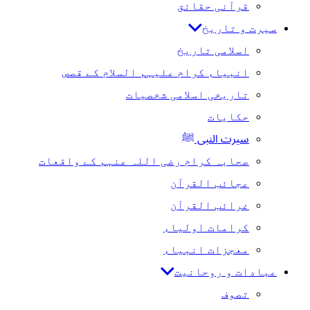
قرآنی حقائق
سیرت و تاریخ
اسلامی تاریخ
انبیاء کرام علیہم السلام کے قصص
تاریخی اسلامی شخصیات
حکایات
سیرت النبی ﷺ
صحابہ کرام رضی اللہ عنہم کے واقعات
عجائب القرآن
غرائب القرآن
کرامات اولیاء
معجزات انبیاء
عبادات و روحانیت
تصوف