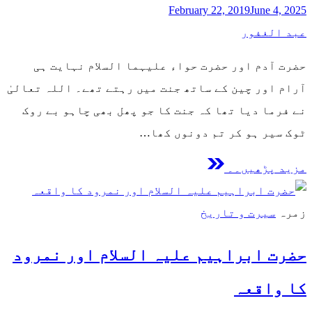
February 22, 2019
June 4, 2025
عبد الغفور
حضرت آدم اور حضرت حواء علیہما السلام نہایت ہی
آرام اور چین کے ساتھ جنت میں رہتے تھے۔ اللہ تعالیٰ
نے فرما دیا تھا کہ جنت کا جو پھل بھی چاہو بے روک
ٹوک سیر ہو کر تم دونوں کھا…
مزید پڑھیں۔۔
زمرہ
سیرت و تاریخ
حضرت ابراہیم علیہ السلام اور نمرود
کا واقعہ