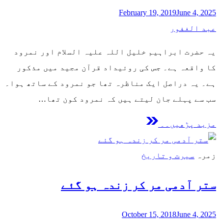
February 19, 2019
June 4, 2025
عبد الغفور
یہ حضرت ابراہیم خلیل اللہ علیہ السلام اور نمرود
کا واقعہ ہے۔ جس کی روئیداد قرآن مجید میں مذکور
ہے۔ یہ دراصل ایک مناظرہ تھا جو نمرود کے ساتھ ہوا۔
سب سے پہلے جان لیتے ہیں کہ نمرود کون تھا…
مزید پڑھیں۔۔
زمرہ
سیرت و تاریخ
ستر آدمی مر کر زندہ ہو گئے
October 15, 2018
June 4, 2025