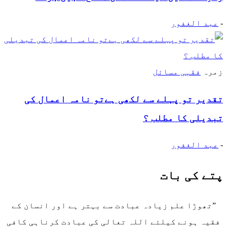
-
عبد الغفور
زمرہ
فقہی مسائل
تقدیر تو پہلے سے لکھی ہےتو نامہ اعمال کی
تبدیلی کا مطلب ؟
-
عبد الغفور
پتے کی بات
”تھوڑا علم زیادہ عبادت سے بہتر ہے اور انسان کے
فقیہ ہونے کیلئے اللہ تعالی کی عبادت کرناہی کافی