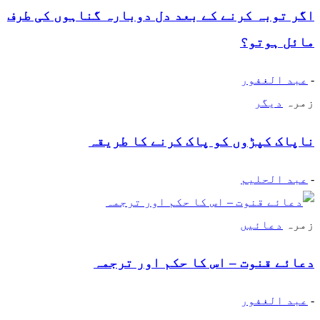
اگر توبہ کرنے کے بعد دل دوبارہ گناہوں کی طرف
مائل ہوتو؟
-
عبد الغفور
زمرہ
دیگر
ناپاک کپڑوں کو پاک کرنے کا طریقہ
-
عبد الحلیم
زمرہ
دعائیں
دعائے قنوت – اس کا حکم اور ترجمہ
-
عبد الغفور