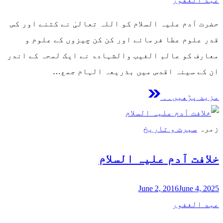
حضرت آدم علیہ السلام کو اللہ تعالیٰ نے کتنے اور کس
قدر علوم عطا فرمائے اور کن کن چیزوں کے علوم و
معارف کو عالم الغیب والشہادۃ نے ایک لمحہ کے اندر
ان کے سینہ اقدس میں بذریعہ الہام جمع…
مزید پڑھیں۔۔
زمرہ
سیرت و تاریخ
خلافت آدم علیہ السلام
June 2, 2016
June 4, 2025
عبد الغفور