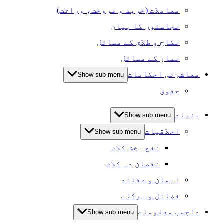
معاملات (خرید و فروخت، وراثت)
نجاستوں کا بیان
نکاح و طلاق کے مسائل
نماز کے مسائل
معاشرتی احکامات
Show sub menu
حقوق
بنیاد
Show sub menu
اخلاقیات
Show sub menu
نفع بخش کلام
نقصان دہ کلام
ایمان و عقائد
فضائل و برکات
دلچسپ معلومات
Show sub menu