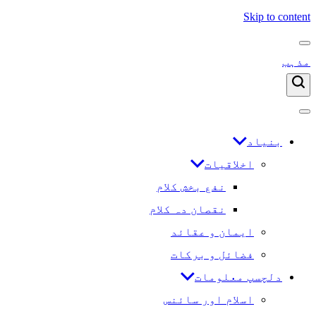
Skip to content
مذہب
بنیاد
اخلاقیات
نفع بخش کلام
نقصان دہ کلام
ایمان و عقائد
فضائل و برکات
دلچسپ معلومات
اسلام اور سائنس