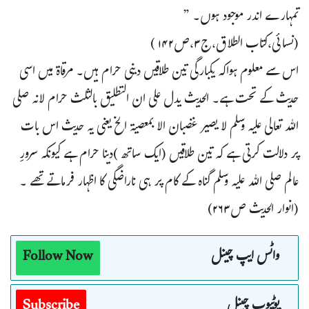
تمہارے اندر موجود ہوں۔ ”
(نسائی،کتاب الطلاق،ج۳،ص۱۴۲ )
اس سے معلوم ہواکہ یکبارگی تین طلاقیں دینی حرام ہیں۔ مرقاۃ میں اسی
حدیث کے تحت ہے۔ الحدیث یدل علی ان التطلیق بالثلث حرام لانہ صلی
اللہ تعالی علیہ وسلم لا یصیر غضبان الا بمعصیۃ الخ یعنی یہ حدیث اس بات
پر دلالت کرتی ہے کہ تین طلاقیں (ایک ساتھ )دینا حرام ہے کیونکہ سرورِ
عالم صلی اللہ عليہ وسلم گناہ کے کام پر ہی ناراضگی کا اظہار فرماتے تھے ۔
(انوار الحدیث ص۲۶۳)
واٹس ایپ چینل
Follow Now
یوٹیوب چینل
Subscribe