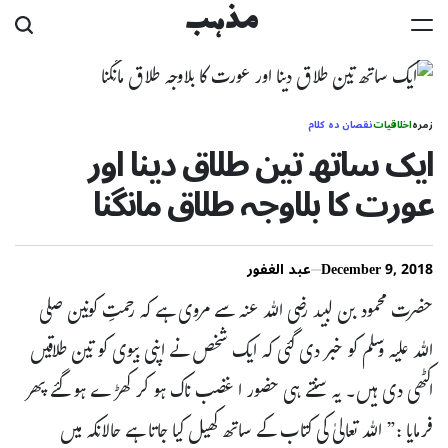
Ski
مذہب
t
conten
زمرہ
اخلاقیات
نقصان دہ کلام
ایک ساتھ تین طلاق دینا اور
عورت کا بلاوجہ طلاق مانگنا
December 9, 2018
عبد الغفور
حضرت محمود بن لبید رضی اللہ عنہ سے مروی ہے کہ رحمتِ کونین صلی
اللہ عليہ وسلم کو خبر دی گئی کہ ایک شخص نے اپنی بیوی کو تین طلاقیں
اکٹھی دی ہیں۔ یہ سنتے ہی حضور ا غضب ناک ہو کر کھڑے ہو گئے پھر
فرمایا :” اللہ تعالیٰ کی کتاب کے ساتھ کھیل کیا جاتا ہے حالانکہ میں