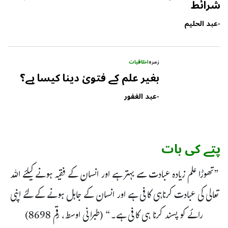
شرائط
-
عبد الحلیم
زمرہ
اخلاقیات
بغیر علم کے فتویٰ دینا کیسا ہے؟
-
عبد الغفور
پتے کی بات
”تھوڑا علم زیادہ عبادت سے بہتر ہے اور انسان کے فقیہ ہونے کیلئے اللہ
تعالی کی عبادت کرناہی کافی ہے اور انسان کے جاہل ہونے کے لئے اپنی
رائے کو پسند کرنا ہی کافی ہے۔“ (طبرانی اوسط، رقم 8698)