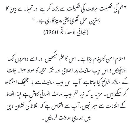
”علم کی فضیلت عبادت کی فضیلت سے بڑھ کر ہے اور تمہارے دین کا
بہترین عمل تقویٰ یعنی پرہیزگاری ہے۔“
(طبرانی اوسط، رقم 3960)
اسلام امن کا پیغام دیتا ہے۔ اس کا علم سیکھیں اور اسے دوسروں تک
پہنچائیں! اس ویب سائیٹ پر اصلاحی اور فقہ حنفیہ کا مواد حوالہ جات
کے ساتھ شائع کیا جاتا ہے، آپ اس ویب سائیٹ سے بلا جھجک استفادہ
کر سکتے ہیں۔ مزید یہ کہ زیر نظر ویب سائٹ انسانی کاوش ہے لہذا اغلاط
کے امکانات سے مبرا نہیں، آپ سے التماس ہے کہ اغلاط کی نشان دہی
میں ہماری معاونت فرمائیں۔