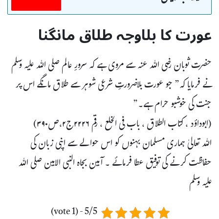
عورت کا بلاوجہ طلاق مانگنا
حضرت ثوبان رضی اللہ عنہ سے مروی ہے کہ سرورِ عالم صلی اللہ عليہ وسلم
نے فرمایا کہ” جو عورت بلاضرورتِ شرعی شوہر سے طلاق مانگے اس پر
جنت کی خوشبو حرام ہے۔”
(ابوداؤد ، کتاب الطلاق ، باب فی الخلع ، رقم ۲۲۲۶ج۲،ص۳۹۰)
اللہ تعالیٰ ہماری مسلمان بہنوں کو اس حوالے سے اپنی زبان کی
حفاظت کرنے کی توفیق عطا فرمائے ۔ آمین بجاہ النبی الامین صلی اللہ
عليہ وسلم
5/5 - (1 vote)