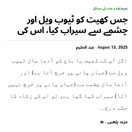
زمرہ
زکوٰۃ و عشر کے مسائل
جس کھیت کو ٹیوب ویل اور
چشمے سے سیراب کیا، اس کی
زکوٰۃ کا شرعی حکم
August 13, 2025
عبد الحلیم
اگر آپ کے کھیت یا باغ کو آدھا سال ٹیوب
ویل سے (جہاں پانی پر خرچ آتا ہے) اور
آدھا سال چشمے سے (جہاں پانی پر خرچ نہیں
آتا) سیراب کیا گیا ہے، تو اس کی زکاۃ کا
حکم درج…
مزید پڑھیں۔۔