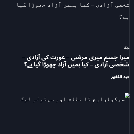
دیگر
POSTED
میرا جسم میری مرضی – عورت کی آزادی –
IN
شخصی آزادی – کیا ہمیں آزاد چھوڑا گیا ہے؟
عبد الغفور