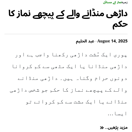
زمرہ
نماز کے مسائل
داڑھی منڈانے والے کے پیچھے نماز کا
حکم
August 14, 2025
عبد الحلیم
پوری ایک مُشت داڑھی رکھنا واجب ہے اور
داڑھی منڈانا یا ایک مٹھی سے کم کروانا
دونوں حرام وگناہ ہیں۔ داڑھی منڈانے
والے کے پیچھے نماز کا حکم جو شخص داڑھی
منڈائے یا ایک مشت سے کم کروائے تو
ایسا…
مزید پڑھیں۔۔