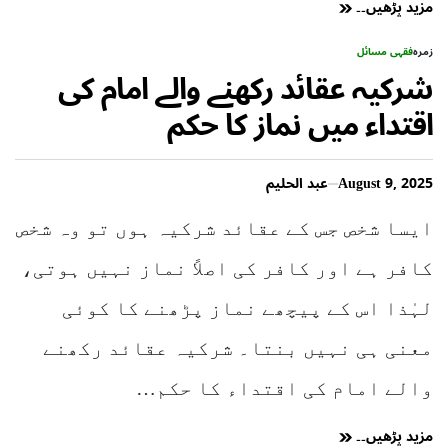
مزید پڑھیں۔۔
زمرہ
فقہی مسائل
شرکیہ عقائد رکھنے والے امام کی
اقتداء میں نماز کا حکم
August 9, 2025
عبد الحلیم
ایسا شخص جس کے عقائد شرکیہ ہوں تو وہ شخص
کافر ہے اور کافر کی اصلاً نماز نہیں ہوتی،
لہٰذا اس کے پیچھے نماز پڑھنے کا کوئی
معنی ہی نہیں بنتا۔ شرکیہ عقائد رکھنے
والے امام کی اقتداء کا حکم…
مزید پڑھیں۔۔