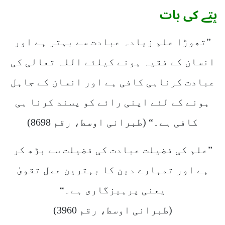
پتے کی بات
”تھوڑا علم زیادہ عبادت سے بہتر ہے اور
انسان کے فقیہ ہونے کیلئے اللہ تعالی کی
عبادت کرناہی کافی ہے اور انسان کے جاہل
ہونے کے لئے اپنی رائے کو پسند کرنا ہی
کافی ہے۔“ (طبرانی اوسط، رقم 8698)
”علم کی فضیلت عبادت کی فضیلت سے بڑھ کر
ہے اور تمہارے دین کا بہترین عمل تقویٰ
یعنی پرہیزگاری ہے۔“
(طبرانی اوسط، رقم 3960)