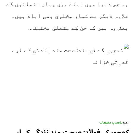
ہم جس دنیا میں رہتے ہیں یہاں انسانوں کے
علاوہ دیگر بے شمار مخلوق بھی آباد ہیں۔
بعض وہ ہیں کہ جن کے متعلق مختلف...
زمرہ
دلچسپ معلومات
کھجور کے فوائد: صحت مند زندگی کے لیے