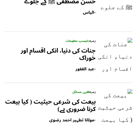
حسن مصطفی ﷺ کے جلوے
-
الیاس
زمرہ
دلچسپ معلومات
جنات کی دنیا، انکی اقسام اور
خوراک
-
عبد الغفور
زمرہ
فقہی مسائل
بیعت کی شرعی حیثیت ( کیا بیعت
کرنا ضروری ہے)
-
مولانا تطہیر احمد رضوی