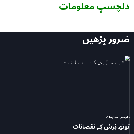
دلچسپ معلومات
ضرور پڑھیں
دلچسپ معلومات
POSTED
ٹوتھ بُرَش کے نقصانات
IN