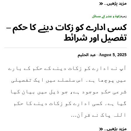
مزید پڑھیں۔۔
زمرہ
زکوٰۃ و عشر کے مسائل
کسی ادارے کو زکات دینے کا حکم –
تفصیل اور شرائط
August 5, 2025
عبد الحلیم
آپ نے ادارے کو زکات دینے کے حکم کے بارے
میں پوچھا ہے۔ اس سلسلے میں ایک تفصیلی
شرعی حکم موجود ہے، جو ذیل میں بیان کیا
گیا ہے۔ کسی ادارے کو زکات دینے کا حکم
اللہ پاک نے قرآن…
مزید پڑھیں۔۔