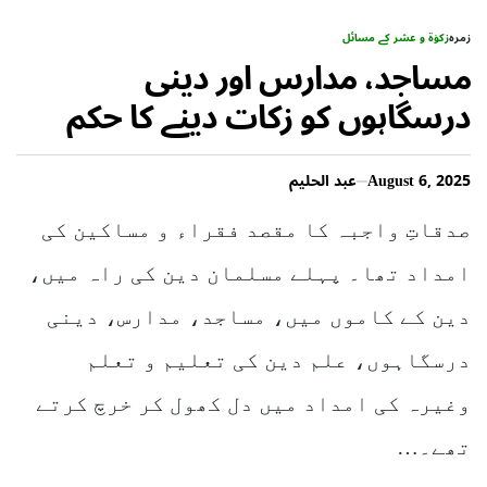
زمرہ
زکوٰۃ و عشر کے مسائل
مساجد، مدارس اور دینی
درسگاہوں کو زکات دینے کا حکم
(حیلہ تملیک)
August 6, 2025
عبد الحلیم
صدقاتِ واجبہ کا مقصد فقراء و مساکین کی
امداد تھا۔ پہلے مسلمان دین کی راہ میں،
دین کے کاموں میں، مساجد، مدارس، دینی
درسگاہوں، علم دین کی تعلیم و تعلم
وغیرہ کی امداد میں دل کھول کر خرچ کرتے
تھے۔…