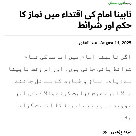
زمرہ
فقہی مسائل
نابینا امام کی اقتداء میں نماز کا
حکم اور شرائط
August 11, 2025
عبد الغفور
اگر نابینا امام میں امامت کی تمام
شرائط پائی جاتی ہوں، اور اس وقت نابینا
سے زیادہ نماز و طہارت کے مسائل جاننے
والا اور صحیح قراءت کرنے والا کوئی اور
موجود نہ ہو تو نابینا کا امامت کرانا
بلا…
مزید پڑھیں۔۔