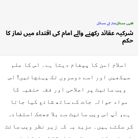
فقہی مسائل
نماز کے مسائل
POSTED
شرکیہ عقائد رکھنے والے امام کی اقتداء میں نماز کا
IN
حکم
اسلام امن کا پیغام دیتا ہے۔ اس کا علم
سیکھیں اور اسے دوسروں تک پہنچائیں! اس
ویب سائیٹ پر اصلاحی اور فقہ حنفیہ کا
مواد حوالہ جات کے ساتھ شائع کیا جاتا
ہے، آپ اس ویب سائیٹ سے بلا جھجک استفادہ
کر سکتے ہیں۔ مزید یہ کہ زیر نظر ویب سائٹ