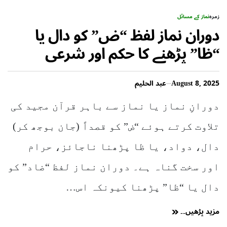
زمرہ
نماز کے مسائل
دوران نماز لفظ “ض” کو دال یا
“ظا” پڑھنے کا حکم اور شرعی
مسائل
August 8, 2025
عبد الحلیم
دورانِ نماز یا نماز سے باہر قرآن مجید کی
تلاوت کرتے ہوئے “ض” کو قصداً (جان بوجھ کر)
دال، دواد، یا ظا پڑھنا ناجائز، حرام
اور سخت گناہ ہے۔ دوران نماز لفظ “ضاد” کو
دال یا “ظا” پڑھنا کیونکہ اس…
مزید پڑھیں۔۔