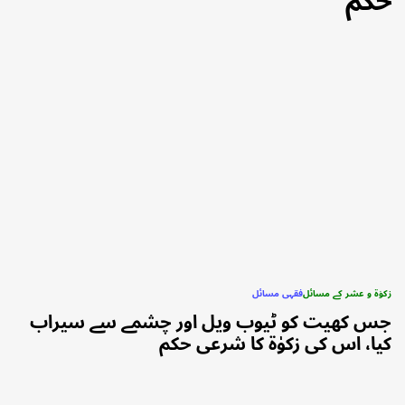
حکم
زکوٰۃ و عشر کے مسائل
فقہی مسائل
POSTED
جس کھیت کو ٹیوب ویل اور چشمے سے سیراب
IN
کیا، اس کی زکوٰۃ کا شرعی حکم