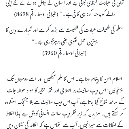
تعالی کی عبادت کرناہی کافی ہے اور انسان کے جاہل ہونے کے لئے اپنی
رائے کو پسند کرنا ہی کافی ہے۔“ (طبرانی اوسط، رقم 8698)
”علم کی فضیلت عبادت کی فضیلت سے بڑھ کر ہے اور تمہارے دین کا
بہترین عمل تقویٰ یعنی پرہیزگاری ہے۔“
(طبرانی اوسط، رقم 3960)
اسلام امن کا پیغام دیتا ہے۔ اس کا علم سیکھیں اور اسے دوسروں تک
پہنچائیں! اس ویب سائیٹ پر اصلاحی اور فقہ حنفیہ کا مواد حوالہ جات
کے ساتھ شائع کیا جاتا ہے، آپ اس ویب سائیٹ سے بلا جھجک استفادہ
کر سکتے ہیں۔ مزید یہ کہ زیر نظر ویب سائٹ انسانی کاوش ہے لہذا اغلاط
کے امکانات سے مبرا نہیں، آپ سے التماس ہے کہ اغلاط کی نشان دہی