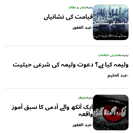
زمرہ
ایمان و عقائد
قیامت کی نشانیاں
-
عبد الغفور
زمرہ
معاشرتی احکامات
ولیمہ کیا ہے؟ دعوت ولیمہ کی شرعی حیثیت
-
عبد الحلیم
زمرہ
تصوف
ایک آنکھ والے آدمی کا سبق آموز
واقعہ
-
عبد الغفور