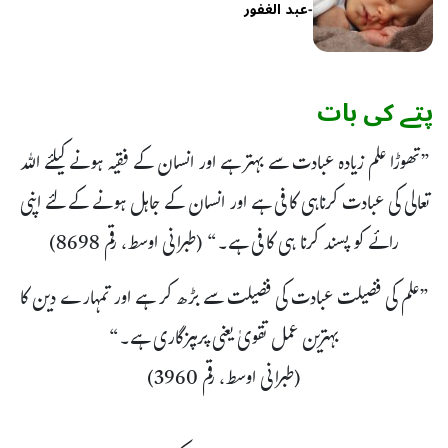
-
عبد الغفور
پتے کی بات
”تھوڑا علم زیادہ عبادت سے بہتر ہے اور انسان کے فقیہ ہونے کیلئے اللہ
تعالی کی عبادت کرناہی کافی ہے اور انسان کے جاہل ہونے کے لئے اپنی
رائے کو پسند کرنا ہی کافی ہے۔“ (طبرانی اوسط، رقم 8698)
”علم کی فضیلت عبادت کی فضیلت سے بڑھ کر ہے اور تمہارے دین کا
بہترین عمل تقویٰ یعنی پرہیزگاری ہے۔“
(طبرانی اوسط، رقم 3960)