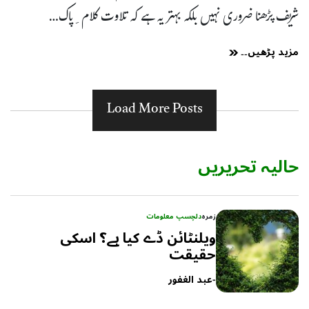
شریف پڑھنا ضروری نہیں بلکہ بہتر یہ ہے کہ تلاوت کلام ِپاک…
مزید پڑھیں۔۔
Load More Posts
حالیہ تحریریں
زمرہ
دلچسپ معلومات
ویلنٹائن ڈے کیا ہے؟ اسکی
حقیقت
-
عبد الغفور