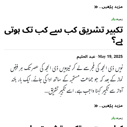
مزید پڑھیں۔۔
زمرہ
دیگر
تکبیر تشریق کب سے کب تک ہوتی
ہے؟
May 19, 2025
عبد الحلیم
نویں ذی الحجہ کی فجر سے لے کر تیرہویں ذی الحجہ کی عصر تک ہر فرض
نماز کے بعد کہ جو جماعت مستحبہ کے ساتھ ادا کی جائے، ایک بار بلند
آواز سے تکبیر کہنا واجب ہے، اسے تکبیرِ تشریق…
مزید پڑھیں۔۔
زمرہ
دیگر