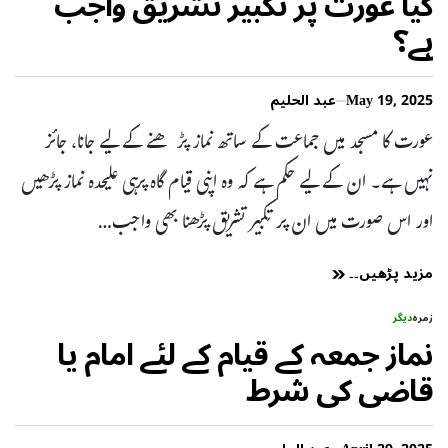
کیا عورت پر تکبیر تشریق واجب
ہے؟
May 19, 2025
عبد الحلیم
عورت کا مسجد میں جماعت کے ساتھ نماز پڑھنے کے لیے جانا، جائز
نہیں ہے۔ ان کے لیے حکم ہے کہ وہ اپنی قیام گاہ پرہی علیحدہ نماز پڑھیں
اور اس صورت میں ان پر تکبیر تشریق پڑھنا بھی واجب…
مزید پڑھیں۔۔
زمرہ
دیگر
نماز جمعہ کے قیام کے لئے امام یا
قاضی کی شرط