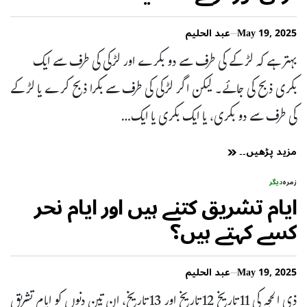
May 19, 2025
عبد الحلیم
بہتر ہے کہ لڑکے کی طرف سے دو بکرے اور لڑکی کی طرف سے ایک
بکری ذبح کی جائے۔ لیکن اگر لڑکی کی طرف سے بکرا ذبح کرے یا لڑکے
کی طرف سے دو بکری، یا ایک بکری یا ایک…
مزید پڑھیں۔۔
زمرہ
دیگر
ایام تشریق کتنے ہیں اور ایام نحر
کسے کہتے ہیں؟
May 19, 2025
عبد الحلیم
ذی الحجہ کی 11 تاریخ 12 تاریخ اور 13 تاریخ، ان تین دنوں کو ایام تشریق