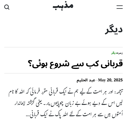
Ski
مذہب
t
دیگر
conten
زمرہ
دیگر
قربانی کب سے شروع ہوئی؟
May 20, 2025
عبد الحلیم
ترجمہ: اور ہر امت کے لیے ہم نے ایک قربانی مقرر فرمائی کہ اللہ کا نام
لیں اس کے دیے ہوئے بے زبان چوپایوں پر۔ یعنی گزشتہ ایماندار
اُمتوں میں سے ہر امت کے لئے اللہ پاک نے ایک قربانی…