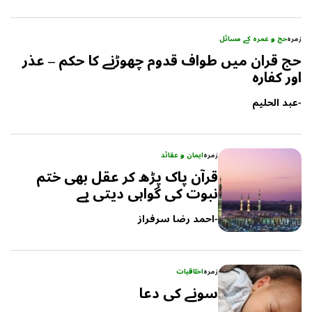
زمرہ
حج و عمرہ کے مسائل
حج قران میں طواف قدوم چھوڑنے کا حکم – عذر
اور کفارہ
-
عبد الحلیم
زمرہ
ایمان و عقائد
قرآن پاک پڑھ کر عقل بھی ختم
نبوت کی گواہی دیتی ہے
-
احمد رضا سرفراز
زمرہ
اخلاقیات
سونے کی دعا