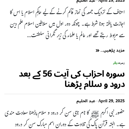
April 29, 2025
عبد الحلیم
احناف کے نزدیک جمعہ کی نماز قائم کرنے کے لیے حاکمِ اسلام یا اس کا
اجازت یافتہ ہونا شرط ہے۔ چونکہ دور اول میں سلاطین اسلام علم دین
سے مربوط رہتے تھے اور عالم یا علماء کی زیر نگرانی سلطنت…
مزید پڑھیں۔۔
زمرہ
دیگر
سورہ احزاب کی آیت 56 کے بعد
درود و سلام پڑھنا
April 29, 2025
عبد الحلیم
حضور نبی اکرم ﷺ کا نام نامی سن کر درود و سلام پڑھنا سعادت مندی
ہے۔ البتہ قرآن پاک کی تلاوت کے دوران اسم مبارک سن کر درود