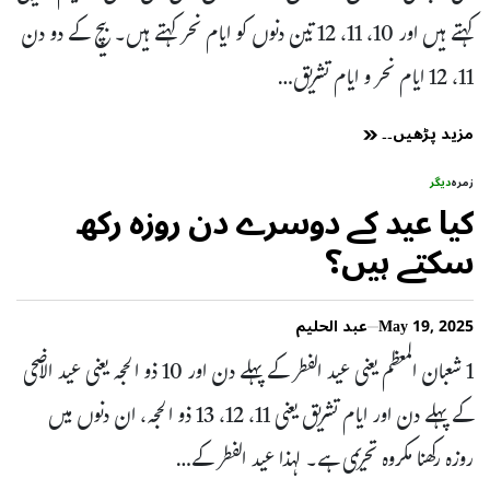
کہتے ہیں اور 10، 11، 12 تین دنوں کو ایام نحر کہتے ہیں۔ بیچ کے دو دن
11، 12 ایام نحر و ایام تشریق…
مزید پڑھیں۔۔
زمرہ
دیگر
کیا عید کے دوسرے دن روزہ رکھ
سکتے ہیں؟
May 19, 2025
عبد الحلیم
1 شعبان المعظم یعنی عید الفطر کے پہلے دن اور 10 ذو الحجہ یعنی عید الاضحی
کے پہلے دن اور ایام تشریق یعنی 11، 12، 13 ذو الحجہ، ان دنوں میں
روزہ رکھنا مکروہ تحریمی ہے۔ لہذا عید الفطر کے…