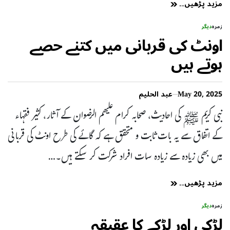
مزید پڑھیں۔۔
زمرہ
دیگر
اونٹ کی قربانی میں کتنے حصے
ہوتے ہیں
May 20, 2025
عبد الحلیم
نبی کریم ﷺ كی احادیث، صحابہ کرام علیھم الرضوان کے آثار، کثیر فقہاء
کے اتفاق سے یہ بات ثابت و متحقق ہے کہ گائے کی طرح اونٹ کی قربانی
میں بھی زیادہ سے زیادہ سات افراد شرکت کر سکتے ہیں۔…
مزید پڑھیں۔۔
زمرہ
دیگر
لڑکی اور لڑکے کا عقیقہ