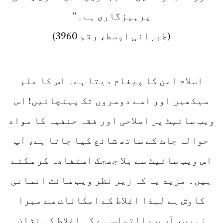
پرہیزگاری ہے۔“
(طبرانی اوسط، رقم 3960)
اسلام امن کا پیغام دیتا ہے۔ اس کا علم
سیکھیں اور اسے دوسروں تک پہنچائیں! اس
ویب سائیٹ پر اصلاحی اور فقہ حنفیہ کا مواد
حوالہ جات کے ساتھ شائع کیا جاتا ہے، آپ
اس ویب سائیٹ سے بلا جھجک استفادہ کر سکتے
ہیں۔ مزید یہ کہ زیر نظر ویب سائٹ انسانی
کاوش ہے لہذا اغلاط کے امکانات سے مبرا
نہیں، آپ سے التماس ہے کہ اغلاط کی نشان