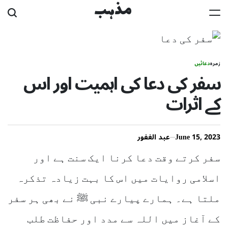
Ski
مذہب
t
conten
زمرہ
دعائیں
سفر کی دعا کی اہمیت اور اس
کے اثرات
June 15, 2023
عبد الغفور
سفر کرتے وقت دعا کرنا ایک سنت ہے اور
اسلامی روایات میں اس کا بہت زیادہ تذکرہ
ملتا ہے۔ ہمارے پیارے نبی ﷺ نے بھی ہر سفر
کے آغاز میں اللہ سے مدد اور حفاظت طلب