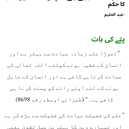
کا حکم
-
عبد الحلیم
پتے کی بات
”تھوڑا علم زیادہ عبادت سے بہتر ہے اور
انسان کے فقیہ ہونے کیلئے اللہ تعالی کی
عبادت کرناہی کافی ہے اور انسان کے جاہل
ہونے کے لئے اپنی رائے کو پسند کرنا ہی
کافی ہے۔“ (طبرانی اوسط، رقم 8698)
”علم کی فضیلت عبادت کی فضیلت سے بڑھ کر ہے
اور تمہارے دین کا بہترین عمل تقویٰ یعنی