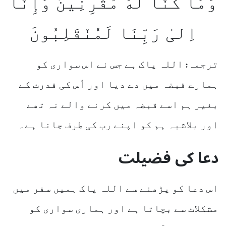
وَمَا كُنَّا لَهُ مُقْرِنِينَ وَإِنَّا
اِلیٰ رَبِّنَا لَمُنْقَلِبُونَ
ترجمہ: اللہ پاک ہے جس نے اس سواری کو
ہمارے قبضہ میں دے دیا اور اُس کی قدرت کے
بغیر ہم اسے قبضہ میں کرنے والے نہ تھے
اور بلاشبہ ہم کو اپنے رب کی طرف جانا ہے۔
دعا کی فضیلت
اس دعا کو پڑھنے سے اللہ پاک ہمیں سفر میں
مشکلات سے بچاتا ہے اور ہماری سواری کو