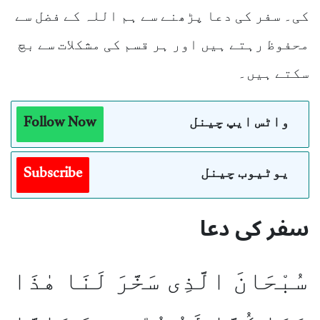
کی۔ سفر کی دعا پڑھنے سے ہم اللہ کے فضل سے
محفوظ رہتے ہیں اور ہر قسم کی مشکلات سے بچ
سکتے ہیں۔
واٹس ایپ چینل
Follow Now
یوٹیوب چینل
Subscribe
سفر کی دعا
سُبْحَانَ الَّذِى سَخَّرَ لَنَا هٰذَا