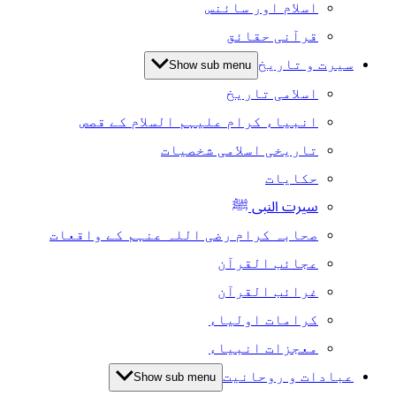
اسلام اور سائنس
قرآنی حقائق
سیرت و تاریخ
Show sub menu
اسلامی تاریخ
انبیاء کرام علیہم السلام کے قصص
تاریخی اسلامی شخصیات
حکایات
سیرت النبی ﷺ
صحابہ کرام رضی اللہ عنہم کے واقعات
عجائب القرآن
غرائب القرآن
کرامات اولیاء
معجزات انبیاء
عبادات و روحانیت
Show sub menu