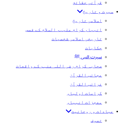
قرآنی حقائق
سیرت و تاریخ
اسلامی تاریخ
انبیاء کرام علیہم السلام کے قصص
تاریخی اسلامی شخصیات
حکایات
سیرت النبی ﷺ
صحابہ کرام رضی اللہ عنہم کے واقعات
عجائب القرآن
غرائب القرآن
کرامات اولیاء
معجزات انبیاء
عبادات و روحانیت
تصوف