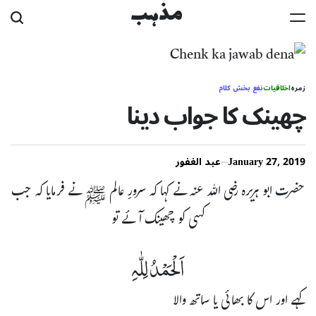
Ski
مذہب
t
conten
زمرہ
اخلاقیات
نفع بخش کلام
چھینک کا جواب دینا
January 27, 2019
عبد الغفور
حضرت ابو ہریرہ رضی اللہ عنہ نے کہا کہ سرورِ عالم ﷺ نے فرمایا کہ جب
کسی کو چھینک آئے تو
اَلْحَمْدُ لِلّٰہِ
کہے اور اس کا بھائی یا ساتھ والا