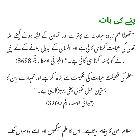
پتے کی بات
”تھوڑا علم زیادہ عبادت سے بہتر ہے اور انسان کے فقیہ ہونے کیلئے اللہ
تعالی کی عبادت کرناہی کافی ہے اور انسان کے جاہل ہونے کے لئے اپنی
رائے کو پسند کرنا ہی کافی ہے۔“ (طبرانی اوسط، رقم 8698)
”علم کی فضیلت عبادت کی فضیلت سے بڑھ کر ہے اور تمہارے دین کا
بہترین عمل تقویٰ یعنی پرہیزگاری ہے۔“
(طبرانی اوسط، رقم 3960)
اسلام امن کا پیغام دیتا ہے۔ اس کا علم سیکھیں اور اسے دوسروں تک