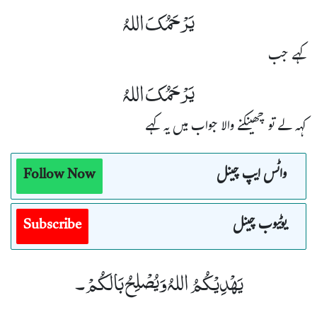
یَرْحَمُکَ اللہُ
کہے جب
یَرْحَمُکَ اللہُ
کہہ لے تو چھینکنے والا جواب میں یہ کہے
واٹس ایپ چینل
Follow Now
یوٹیوب چینل
Subscribe
یَھْدِیْکُمُ اللہُ وَیُصْلِحُ بَالَکُمْ۔