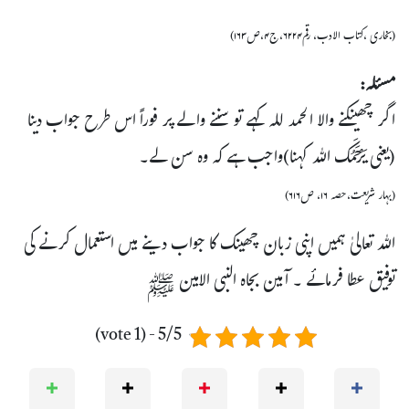
(بخاری ،کتاب الادب، رقم۶۲۲۴،ج۴،ص۱۶۳)
مسئلہ:
اگر چھینکنے والا الحمد للہ کہے تو سننے والے پر فوراً اس طرح جواب دینا
(یعنی یَرْحَمُکَ اللہ کہنا)واجب ہے کہ وہ سن لے۔
(بہار شریعت،حصہ ۱۶، ص۶۱۶)
اللہ تعالیٰ ہمیں اپنی زبان چھینک کا جواب دینے میں استعمال کرنے کی
توفیق عطا فرمائے ۔ آمین بجاہ النبی الامین ﷺ
5/5 - (1 vote)