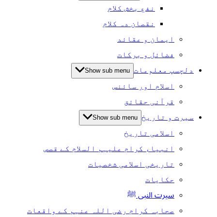
نفع بخش کلام
نقصان دہ کلام
ایمان و عقائد
فضائل و برکات
دلچسپ معلومات
Show sub menu
اسلام اور سائنس
قرآنی حقائق
سیرت و تاریخ
Show sub menu
اسلامی تاریخ
انبیاء کرام علیہم السلام کے قصص
تاریخی اسلامی شخصیات
حکایات
سیرت النبی ﷺ
صحابہ کرام رضی اللہ عنہم کے واقعات