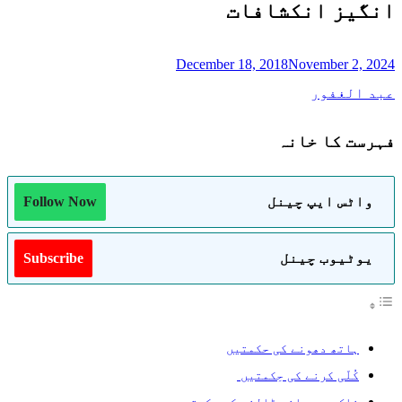
انگیز انکشافات
December 18, 2018
November 2, 2024
عبد الغفور
فہرست کا خانہ
واٹس ایپ چینل
Follow Now
یوٹیوب چینل
Subscribe
ہاتھ دھونے کی حکمتیں
کُلّی کرنے کی حِکمتیں
ناک میں پانی ڈالنے کی حِکمتیں