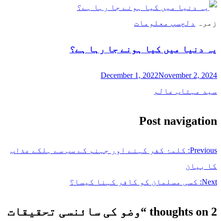
زمرہ
دلچسپ معلومات
یہ دنیا میں کیا ہونے جا رہا ہے‌؟
December 1, 2022
November 2, 2024
سید مہتاب عالم
Post navigation
Previous:
کلمۂ کفر کہنے اور جہنم کے سب سے ہلکے عذاب
کا بیان
Next:
کسی مسلمان کو کافر کہنا کیسا؟
2 thoughts on “
وضو کی سائنسی تحقیقات