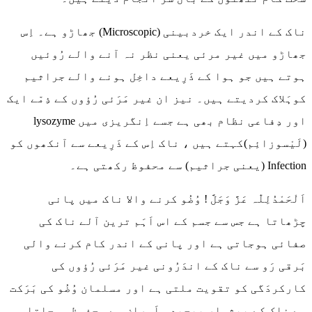
ناک کے اندر ایک خردبینی (Microscopic) جھاڑو ہے۔ اِس
جھاڑو میں غیر مرئی یعنی نظر نہ آنے والے رُوئیں
ہوتے ہیں جو ہوا کے ذَرِیعے داخِل ہونے والے جراثیم
کوہَلاک کردیتے ہیں۔ نیز ان غیر مَرَئی رُؤوں کے ذِمّے ایک
اور دِفاعی نظام بھی ہے جسے اِنگریزی میں lysozyme
(لَیْسوزائِم)کہتے ہیں ، ناک اِس کے ذَرِیعے سے آنکھوں کو
Infection (یعنی جراثیم) سے محفوظ رکھتی ہے۔
اَلْحَمْدُلِلّٰہ عَزَّ وَجَلَّ ! وُضُو کرنے والا ناک میں پانی
چڑھاتا ہے جس سے جسم کے اس اَہَم ترین آلے ناک کی
صفائی ہوجاتی ہے اور پانی کے اندر کام کرنے والی
بَرقی رَو سے ناک کے اندَرُونی غیر مَرَئی رُؤوں کی
کارکردَگی کو تقویت ملتی ہے اور مسلمان وُضُو کی بَرَکت
سے ناک کے بیشمار پیچیدہ اَمراض سے محفوظ ہوجاتا