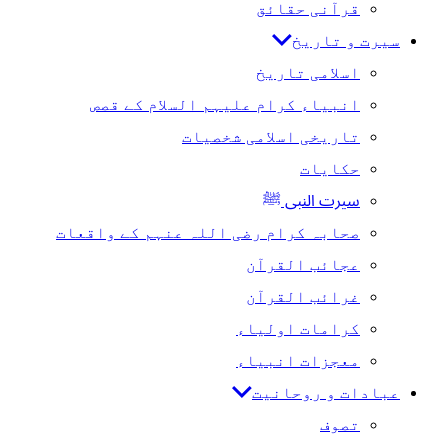
قرآنی حقائق
سیرت و تاریخ
اسلامی تاریخ
انبیاء کرام علیہم السلام کے قصص
تاریخی اسلامی شخصیات
حکایات
سیرت النبی ﷺ
صحابہ کرام رضی اللہ عنہم کے واقعات
عجائب القرآن
غرائب القرآن
کرامات اولیاء
معجزات انبیاء
عبادات و روحانیت
تصوف