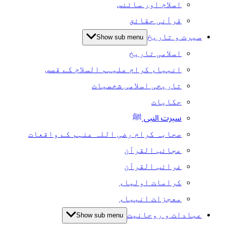
اسلام اور سائنس
قرآنی حقائق
سیرت و تاریخ
Show sub menu
اسلامی تاریخ
انبیاء کرام علیہم السلام کے قصص
تاریخی اسلامی شخصیات
حکایات
سیرت النبی ﷺ
صحابہ کرام رضی اللہ عنہم کے واقعات
عجائب القرآن
غرائب القرآن
کرامات اولیاء
معجزات انبیاء
عبادات و روحانیت
Show sub menu