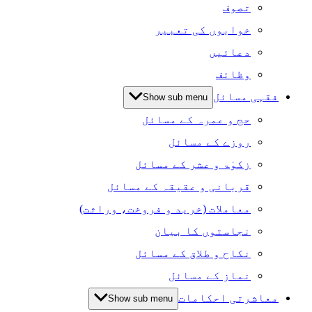
تصوف
خوابوں کی تعبیر
دعائیں
وظائف
فقہی مسائل
Show sub menu
حج و عمرہ کے مسائل
روزے کے مسائل
زکوٰۃ و عشر کے مسائل
قربانی و عقیقہ کے مسائل
معاملات (خرید و فروخت، وراثت)
نجاستوں کا بیان
نکاح و طلاق کے مسائل
نماز کے مسائل
معاشرتی احکامات
Show sub menu