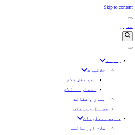
Skip to content
مذہب
بنیاد
اخلاقیات
نفع بخش کلام
نقصان دہ کلام
ایمان و عقائد
فضائل و برکات
دلچسپ معلومات
اسلام اور سائنس