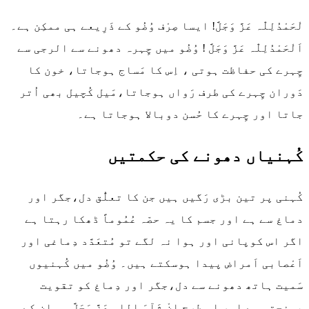
لْحَمْدُلِلّٰہ عَزَّ وَجَلَّ! ایسا صِرْف وُضُو کے ذَرِیعے ہی ممکِن ہے۔
اَلْحَمْدُلِلّٰہ عَزَّ وَجَلَّ ! وُضُو میں چِہرہ دھونے سے الرجی سے
چِہرے کی حفاظت ہوتی ، اِس کا مَساج ہوجاتا، خون کا
دَوران چِہرے کی طرف رَواں ہوجاتا،مَیل کُچیل بھی اُتر
جاتا اور چِہرے کا حُسن دوبالا ہوجاتا ہے۔
کُہنیاں دھونے کی حکمتیں
کُہنی پر تین بڑی رَگیں ہیں جن کا تعلُّق دل،جگر اور
دماغ سے ہے اور جسم کا یہ حصّہ عُمُوماً ڈھکا رہتا ہے
اگر اس کوپانی اور ہوا نہ لگے تو مُتعَدَّد دِماغی اور
اَعْصابی اَمراض پیدا ہوسکتے ہیں۔ وُضُو میں کُہنیوں
سَمیت ہاتھ دھونے سے دل،جگر اور دِماغ کو تقویت
پہنچتی ہے اور اس طرح اِنْ شَآءَ اللہ عَزَّ وَجَلَّ وہ ان کے