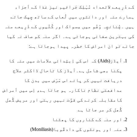
کے ذَرِیعے لاتعداد مُہْلِک جَراثیم نیز غذا کے اَجزاء
ہمارے منہ اور دانتوں میں لُعاب کے ساتھ چِپک جاتے
ہیں ۔چُنانچِہ وُضُو میں مِسواک اور کُلّیوں کے ذَرِیعے منہ
کی بہترین صفائی ہوجاتی ہے۔ اگر منہ کو صاف نہ کیا
جائے تو ان امراض کا خطرہ پیدا ہوجاتا ہے:
اَیڈز(Aids) کہ اس کی اِبتِدائی علامات میں منہ کا
پکنا بھی شامل ہے۔اَیڈز کا تاحال ڈاکٹر علاج
دریافت نہیں کر پائے اس مَرَض میں بدن کا
مدافعتی نظام ناکارہ ہو جاتا ہے، اِس میں اَمراض
کامقابلہ کرنے کی قوَّت نہیں رہتی اور مریض گُھل
گُھل کر مر جاتا ہے
اور منہ کے کناروں کا پھٹنا
منہ اور ہونٹوں کی دادقُوبا(Moniliasis)