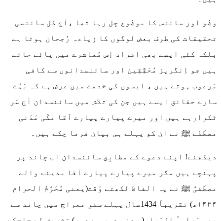
وضُو اور سائنس کا موضُوع چل رہا تھا ،آج کل سائنسی
تحقیقات کی طرف بعض لوگوں کا زیادہ رُجحان ہوتا ہے
بلکہ کئی ایسے بھی افراد اِس مُعاشرے میں پائے جاتے
ہیں جو اِنگریز مُحَقِّقِین اور سائنسدانوں سے کافی
مَرعوب ہوتے ہیں ، ایسوں کی خدمت میں عرض ہے کہ بَہُت
سارے حقائق ایسے ہیں جن کی تلاش میں سائنسدان آج سَر
ٹکرارہے ہیں اور میرے پیارے پیارے آقا مکّی مَدَنی
مصطَفٰے ﷺ نے ان کو پہلے ہی بیان فرما چکے ہیں۔
دیکھئے! اپنے دعوے کے مطابِق سائنسدان اب چاند پر
پہنچے ہیں مگر میرے پیارے پیارے آقا مدینے والے
مصطَفیَّٰ ﷺ نے یہ الفاظ لکھتے وَقت(یعنی مُحَرَّمُ الحرام
۱۴۳۴ھ) تقریباً 1434سال پہلے سفرِ معراج میں چاند سے
بھی وَراء ُ الوَراء( یعنی دور سے دور) تشریف لے جاچکے