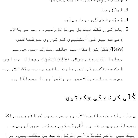
ایگزیما
پَھپُھوندی کی بیماریاں
جِلد کی رنگت تبدیل ہوجاناوغیرہ۔ جب ہم ہاتھ
دھوتے ہیں تو اُنگلیوں کے پَوروں سے شُعائیں
(Rays) نکل کر ایک ایسا حلقہ بناتی ہیں جس سے
ہمارا اندرونی بَرقی نظام مُتَحرِّک ہوجاتا ہے اور
ایک حد تک برقی رَو ہمارے ہاتھوں میں سِمَٹ آتی ہے
جس سے ہمارے ہاتھوں میں حُسن پیدا ہوجاتا ہے۔
کُلّی کرنے کی حِکمتیں
پہلے ہاتھ دھولئے جاتے ہیں جس سے وہ جَراثیم سے پاک
ہوجاتے ہیں ورنہ یہ کُلّی کے ذَرِیعے مُنہ میں اور پھر
پیٹ میں جاکرمُتَعدَّد اَمراض کا باعِث بن سکتے ہیں۔ہوا