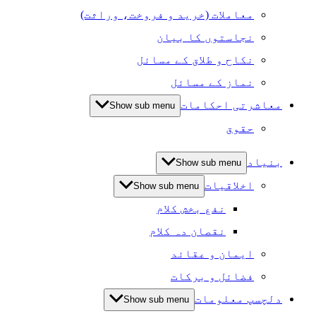
معاملات (خرید و فروخت، وراثت)
نجاستوں کا بیان
نکاح و طلاق کے مسائل
نماز کے مسائل
معاشرتی احکامات
Show sub menu
حقوق
بنیاد
Show sub menu
اخلاقیات
Show sub menu
نفع بخش کلام
نقصان دہ کلام
ایمان و عقائد
فضائل و برکات
دلچسپ معلومات
Show sub menu