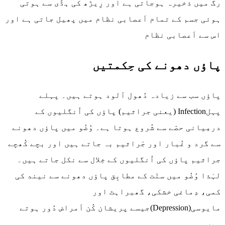
رگ میں ذخیرہ ہوجاتی ہے اور رِیڑھ کی ہڈّی سے ہوتی
ہوئی جسم کے تمام اَعصابی نظام میں پھیل جاتی ہے اور
اس سے اَعصابی نظام
پاؤں دھونے کی حِکمتیں
پاؤں سب سے زیادہ دُھول آلود ہوتے ہیں۔ پہلے
پہلInfection (یعنی جراثیم) پاؤں کی اُنگلیوں کے
درمِیانی حصّے سے شُروع ہوتا ہے۔ وُضُو میں پاؤں دھونے
سے گرد و غُبار اور جَراثیم بہ جاتے ہیں اور بچے کُھچے
جراثیم پاؤں کی اُنگلیوں کے خِلال سے نکل جاتے ہیں۔
لہٰذا وُضُو میں سنّت کے مطابِق پاؤں دھونے سے نیند کی
کمی، دِماغی خشکی، گھبراہٹ اور
مایوسی(Depression)جیسے پریشان کُن اَمراض دُور ہوتے
ہیں۔