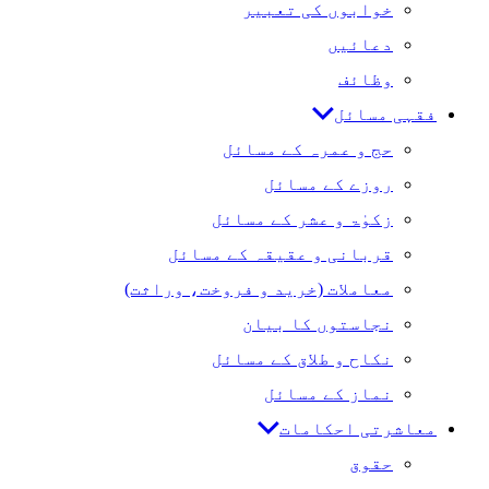
خوابوں کی تعبیر
دعائیں
وظائف
فقہی مسائل
حج و عمرہ کے مسائل
روزے کے مسائل
زکوٰۃ و عشر کے مسائل
قربانی و عقیقہ کے مسائل
معاملات (خرید و فروخت، وراثت)
نجاستوں کا بیان
نکاح و طلاق کے مسائل
نماز کے مسائل
معاشرتی احکامات
حقوق