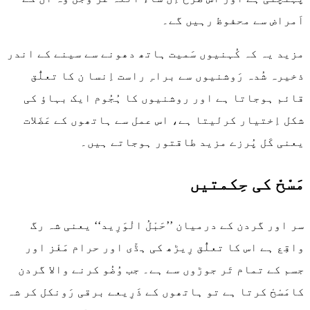
اَمراض سے محفوظ رہیں گے۔
مزید یہ کہ کُہنیوں سَمیت ہاتھ دھونے سے سینے کے اندر
ذخیرہ شُدہ رَوشنیوں سے براہِ راست اِنسا ن کا تعلُّق
قائم ہوجاتا ہے اور روشنیوں کا ہُجُوم ایک بہاؤ کی
شکل اِختیار کرلیتا ہے، اس عمل سے ہاتھوں کے عَضَلات
یعنی کَل پُرزے مزید طاقتور ہوجاتے ہیں۔
مَسْحْ کی حِکمتیں
سر اور گردن کے درمیان ’’حَبْلُ الْوَرِید‘‘ یعنی شہ رگ
واقِع ہے اس کا تعلُّق رِیڑھ کی ہڈّی اور حرام مَغْز اور
جسم کے تمام تَر جوڑوں سے ہے۔ جب وُضُو کرنے والا گردن
کامَسْحْ کرتا ہے تو ہاتھوں کے ذَرِیعے برقی رَونکل کر شہ