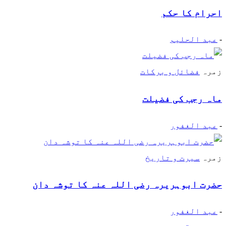
احرام کا حکم
-
عبد الحلیم
زمرہ
فضائل و برکات
ماہ رجب کی فضیلت
-
عبد الغفور
زمرہ
سیرت و تاریخ
حضرت ابوہریرہ رضی اللہ عنہ کا توشہ دان
-
عبد الغفور