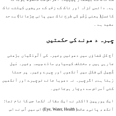
ہے۔ دائمی نَزلہ اور ناک کے زخْم کے مریضوں کیلئے ناک
کاغسل( یعنی وُضُو کی طرح ناک میں پانی چڑھانا) بے حد
مفید ہے ۔
چِہرہ د ھونے کی حکمتیں
آج کل فَضاؤں میں دھوئیں وغیرہ کی آلُودَگیاں بڑھتی
جارہی ہیں ، مختلف کیمیاوی مادّے سِیسہ وغیرہ مَیل
کُچیل کی شکل میں آنکھوں اور چِہرے وغیرہ پر جمتا
رَہتا ہے، اگرچِہرہ نہ دھویا جائے توچِہرے اور آنکھیں
کئی اَمراض سے دوچار ہوجائیں۔
ایک یورپین ڈاکٹر نے ایک مقالہ لکھا جس کا نام تھا:
آنکھ ، پانی، صحّت( Eye, Water, Health) اس میں اُس نے اس