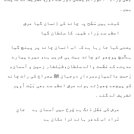
ہیں۔
کہتے ہیں سَطْح پہ چاند کی اِنسان گیا عرشِ
اعظم سے وَراء طیبہ کا سلطان گیا
یعنی کہا جا رہا ہے کہ اب انسان چاند پر پہنچ گیا
ہے!سچ پوچھو تو چاند بہت ہی قریب ہے، میرے پیارے
مدینے کے عَظَمت والے سلطان،شَہْنَشاہِ زمین و آسمان،
رَحمتِ عالمیان،سردارِ دوجہان ﷺ مِعراج کی رات چاند
کو پیچھے چھوڑتے ہوئے عرشِ اعظم سے بھی بَہُت اُوپر
تشریف لے گئے ۔
عرش کی عَقْل دَنگ ہے چَرخ میں آسمان ہے جانِ
مُراد اب کدھر ہائے ترا مکان ہے