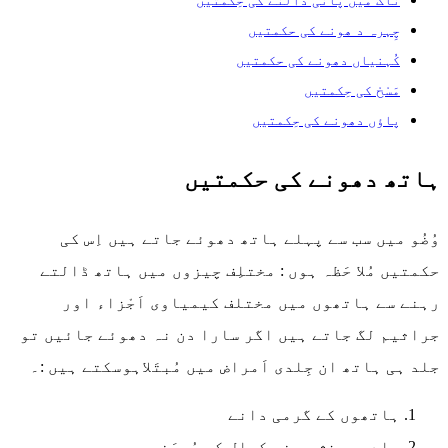
چِہرہ د ھونے کی حکمتیں
کُہنیاں دھونے کی حکمتیں
مَسْحْ کی حِکمتیں
پاؤں دھونے کی حِکمتیں
ہاتھ دھونے کی حکمتیں
وُضُو میں سب سے پہلے ہاتھ دھوئے جاتے ہیں اِس کی
حکمتیں مُلا حَظہ ہوں : مختلِف چیزوں میں ہاتھ ڈالتے
رہنے سے ہاتھوں میں مختلف کیمیاوی اَجْزاء اور
جراثیم لگ جاتے ہیں اگر سارا دن نہ دھوئے جائیں تو
جلد ہی ہاتھ ان جِلدی اَمراض میں مُبتَلاہوسکتے ہیں :۔
ہاتھوں کے گرمی دانے
جِلدی سوزِش یعنی کھال کی سُوجَن