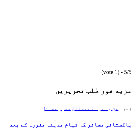
5/5 - (1 vote)
مزید غور طلب تحریریں
زمرہ
حج و عمرہ کے مسائل
فقہی مسائل
پاکستانی مسافر کا قیام مدینہ منورہ کے بعد