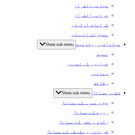
عجائب القرآن
غرائب القرآن
کرامات اولیاء
معجزات انبیاء
عبادات و روحانیت
Show sub menu
تصوف
خوابوں کی تعبیر
دعائیں
وظائف
فقہی مسائل
Show sub menu
حج و عمرہ کے مسائل
روزے کے مسائل
زکوٰۃ و عشر کے مسائل
قربانی و عقیقہ کے مسائل