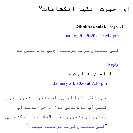
اور حیرت انگیز انکشافات
”
Shahbaz solakr
says:
January 20, 2020 at 10:42 pm
کسی مسلمان کو کافرکہنااچھی بات نہیں ھے
Reply
احسن اقبال
says:
January 23, 2020 at 7:30 pm
جی بلکل – کیا ایسی بات مذکورہ تحریر میں
کہیں آپ نے دیکھی ہے؟ اس حوالے سے آپ
ہماری ایک تحریر بھی ملاحظہ فرما سکتے ہیں.
”
کسی مسلمان کو کافر کہنا کیسا؟
“