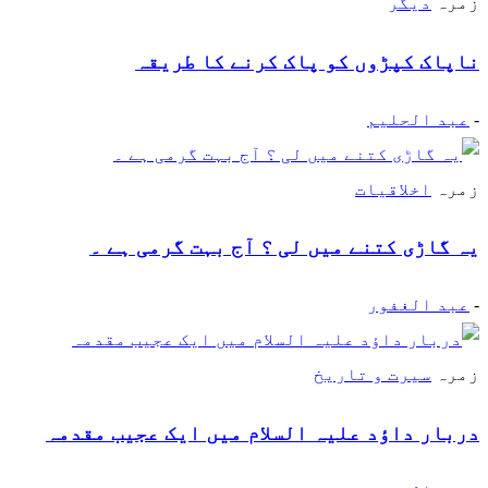
زمرہ
دیگر
ناپاک کپڑوں کو پاک کرنے کا طریقہ
-
عبد الحلیم
زمرہ
اخلاقیات
یہ گاڑی کتنے میں لی ؟ آج بہت گرمی ہے ۔
-
عبد الغفور
زمرہ
سیرت و تاریخ
دربار داؤد علیہ السلام میں ایک عجیب مقدمہ