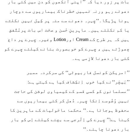
بات پر زور دیا کہ ’’اپنی آنکھوں کو دن میں کئی بار
دھوتے رہو ورنہ تمہیں خطرناک بیماریوں سے دوچار
ہونا پڑیگا۔‘‘چِہرہ دھونے سے منہ پر کِیل نہیں نکلتے
یا کم نکلتے ہیں۔ ماہِرینِ حُسن و صحّت اس بات پرمُتَّفق
ہیں کہ ہر طرح کے Cream اورLotion وغیرہ چِہرے پر داغ
چھوڑتے ہیں ، چِہرے کو خوبصورت بنانے کیلئے چِہرے کو
کئی بار دھونا لازِمی ہے۔
’’امریکن کونسل فاربیوٹی‘‘ کی سرکردہ ممبر
’’بَیچَر‘‘نے کیا خوب اِنکِشاف کیا ہے کہتی ہے:
’’مسلمانوں کو کسی قسم کے کیمیاوی لوشن کی حاجت
نہیں وُضُوسے اِنکا چِہرہ دُھل کر کئی بیماریوں سے
محفوظ ہوجاتا ہے۔‘‘ محکمۂ ماحَولیات کے ماہِرین کا
کہنا ہے:’’ چِہرے کی اِلَرجی سے بچنے کیلئے اِس کو بار
بار دھونا چاہئے۔‘‘