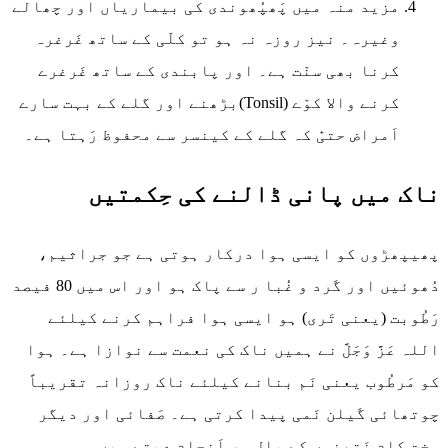
مزید منہ میں پَھپُھوندی کی بیماریاں اور چھالے
وغیرہ۔ نیز روزہ نہ ہو تو کلّی کے ساتھ غَرغرہ
کرنا بھی سنّت ہے۔ اور پابندی کے ساتھ غَرغرے
کرنے والا کوّے (Tonsil)بڑھنے اور گلے کے بہت سارے
اَمراض حتیّٰ کہ گلے کے کینسر سے محفوظ رَہتا ہے۔
ناک میں پانی ڈالنے کی حِکمتیں
پھیپھڑوں کو ایسی ہوا درکار ہوتی ہے جو جراثیم،
دُھوئیں اور گَرد و غُبا ر سے پاک ہو اور اس میں 80 فیصد
رَطُوبت (یعنی تَری) ہو ایسی ہوا فراہم کرنے کیلئے
اللہ عَزَّ وَجَلَّ نے ہمیں ناک کی نعمت سے نوازا ہے۔ ہوا
کو مَرطُوب یعنی نَم بنانے کیلئے ناک روزانہ تقریباً
چوتھائی گَیلن نَمی پیدا کرتی ہے۔ صَفائی اور دیگر
سخت کام نَتھنوں کے بال سر اَنجام دیتے ہیں۔