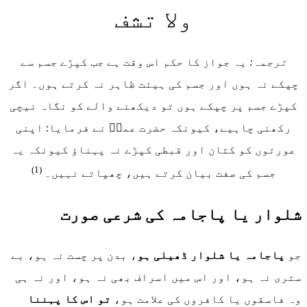
ولا تشف
ترجمہ:
یہ جواز کا حکم اس وقت ہے جب کپڑے جسم سے
چپکے نہ ہوں اور جسم کی ہیئت ظاہر نہ کرتے ہوں۔ اگر
کپڑے جسم پر چپکے ہوں تو دیکھنے والے کو نگاہ نیچی
رکھنی چاہیے، کیونکہ حضرت عمرؓ نے فرمایا: اپنی
عورتوں کو کتان اور قبطی کپڑے نہ پہناؤ کیونکہ یہ
(1)
جسم کی صفت بیان کرتے ہیں، چھپاتے نہیں۔
شلوار یا پاجامہ کی شرعی صورت
جو
پاجامہ یا شلوار ڈھیلی ہو
، بدن پر چست نہ ہو، بے
ستری نہ ہو، اور اس میں اسراف بھی نہ ہو، اور نہ ہی
وہ فاسقوں یا کافروں کی علامت ہو،
تو اس کا پہننا