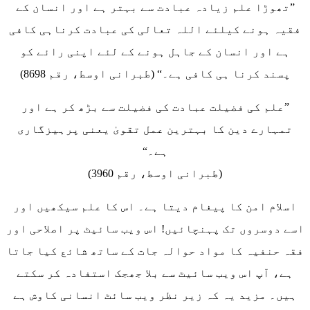
”تھوڑا علم زیادہ عبادت سے بہتر ہے اور انسان کے
فقیہ ہونے کیلئے اللہ تعالی کی عبادت کرناہی کافی
ہے اور انسان کے جاہل ہونے کے لئے اپنی رائے کو
پسند کرنا ہی کافی ہے۔“ (طبرانی اوسط، رقم 8698)
”علم کی فضیلت عبادت کی فضیلت سے بڑھ کر ہے اور
تمہارے دین کا بہترین عمل تقویٰ یعنی پرہیزگاری
ہے۔“
(طبرانی اوسط، رقم 3960)
اسلام امن کا پیغام دیتا ہے۔ اس کا علم سیکھیں اور
اسے دوسروں تک پہنچائیں! اس ویب سائیٹ پر اصلاحی اور
فقہ حنفیہ کا مواد حوالہ جات کے ساتھ شائع کیا جاتا
ہے، آپ اس ویب سائیٹ سے بلا جھجک استفادہ کر سکتے
ہیں۔ مزید یہ کہ زیر نظر ویب سائٹ انسانی کاوش ہے