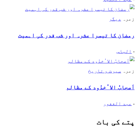
زمرہ
دیگر
رمضان کا تیسرا عشرہ اور شب قدر کی اہمیت
-
الیاس
زمرہ
سیرت و تاریخ
اَصحابُ الا ُخدُود کے مظالم
-
عبد الغفور
پتے کی بات