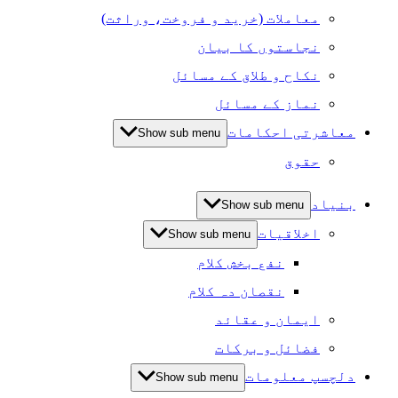
معاملات (خرید و فروخت، وراثت)
نجاستوں کا بیان
نکاح و طلاق کے مسائل
نماز کے مسائل
معاشرتی احکامات
Show sub menu
حقوق
بنیاد
Show sub menu
اخلاقیات
Show sub menu
نفع بخش کلام
نقصان دہ کلام
ایمان و عقائد
فضائل و برکات
دلچسپ معلومات
Show sub menu