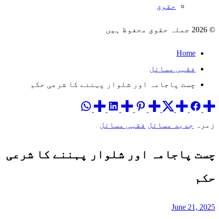
حقوق
© 2026 جملہ حقوق محفوظ ہیں
Home
فقہی مسائل
چست پاجامہ اور شلوار پہننے کا شرعی حکم
زمرہ
جدید مسائل
فقہی مسائل
چست پاجامہ اور شلوار پہننے کا شرعی
حکم
June 21, 2025