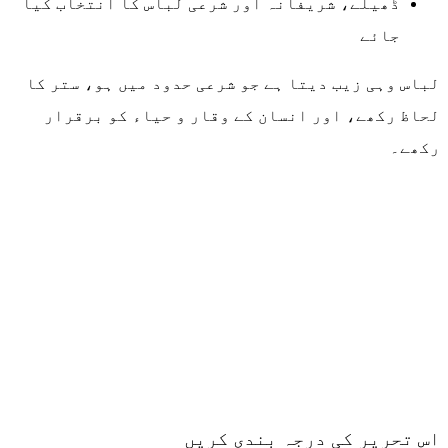
ڈھیلے، شریفانہ اور شرعی لباس کا انتخاب کیا
جائے
لباس وہی زیب دیتا ہے جو شرعی حدود میں ہو، ستر کا
لحاظ رکھے، اور انسان کے وقار و حیاء کو برقرار
رکھے۔
اس تحریر کی درجہ بندی کریں