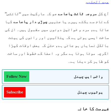
عبد الحلیم
آج کل
مروجہ ٹائٹ پاجامے
جو کہ مارکیٹ میں “ٹائٹس”
کے نام سے بکتے ہیں، یا جنہیں
چوڑی دار پاجامے
کہا
جاتا ہے، مرد و خواتین دونوں میں مقبول ہیں۔ ان کی
ساخت ایسی ہوتی ہے کہ پنڈلیوں اور رانوں کی ہیئت
بالکل نمایاں ہو جاتی ہے، حتیٰ کہ بعض اوقات کپڑا
اگرچہ موٹا ہوتا ہے مگر وہ اعضا کے خطوط اور ساخت
کو ظاہر کر دیتا ہے۔
واٹس ایپ چینل
Follow Now
یوٹیوب چینل
Subscribe
فہرست کا خانہ