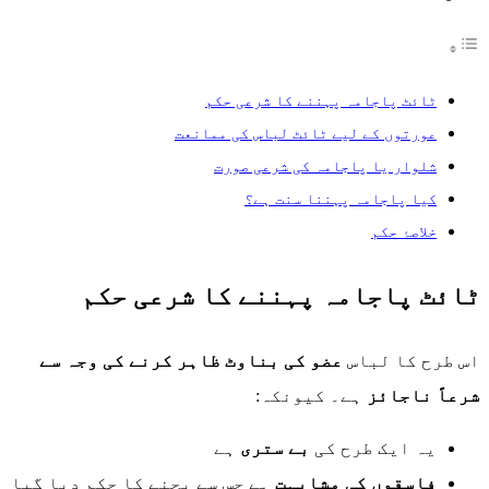
ٹائٹ پاجامہ پہننے کا شرعی حکم
عورتوں کے لیے ٹائٹ لباس کی ممانعت
شلوار یا پاجامہ کی شرعی صورت
کیا پاجامہ پہننا سنت ہے؟
خلاصۂ حکم
ٹائٹ پاجامہ پہننے کا شرعی حکم
اس طرح کا لباس
عضو کی بناوٹ ظاہر کرنے کی وجہ سے
شرعاً ناجائز
ہے۔ کیونکہ:
یہ ایک طرح کی
بے ستری
ہے
فاسقوں کی مشابہت
ہے جس سے بچنے کا حکم دیا گیا