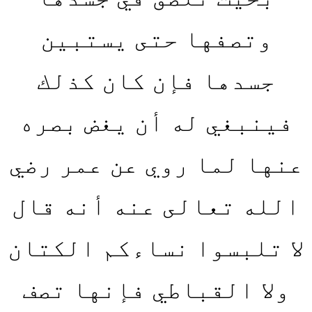
وتصفها حتى يستبين
جسدها فإن كان كذلك
فينبغي له أن يغض بصره
عنها لما روي عن عمر رضي
الله تعالى عنه أنه قال
لا تلبسوا نساءكم الكتان
ولا القباطي فإنها تصف