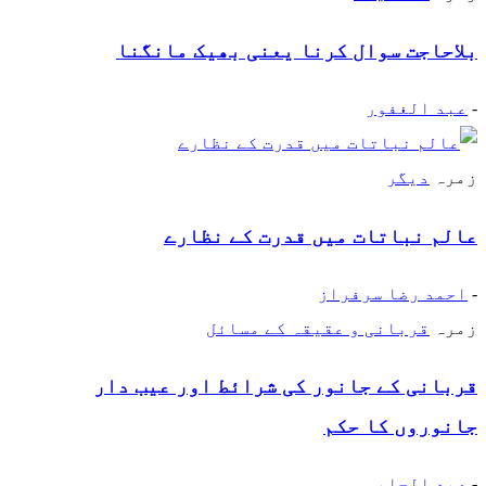
بلاحاجت سوال کرنا یعنی بھیک مانگنا
-
عبد الغفور
زمرہ
دیگر
عالم نباتات میں قدرت کے نظارے
-
احمد رضا سرفراز
زمرہ
قربانی و عقیقہ کے مسائل
قربانی کے جانور کی شرائط اور عیب دار
جانوروں کا حکم
-
عبد الحلیم