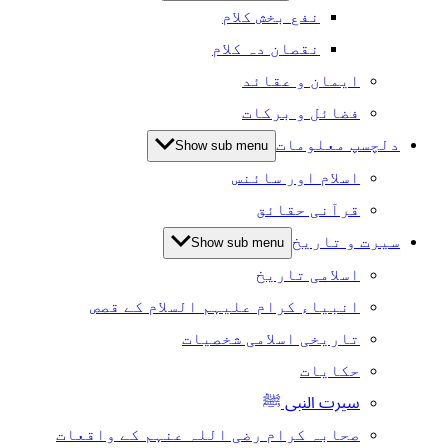
نفع بخش کلام
نقصان دہ کلام
ایمان و عقائد
فضائل و برکات
دلچسپ معلومات
Show sub menu
اسلام اور سائنس
قرآنی حقائق
سیرت و تاریخ
Show sub menu
اسلامی تاریخ
انبیاء کرام علیہم السلام کے قصص
تاریخی اسلامی شخصیات
حکایات
سیرت النبی ﷺ
صحابہ کرام رضی اللہ عنہم کے واقعات