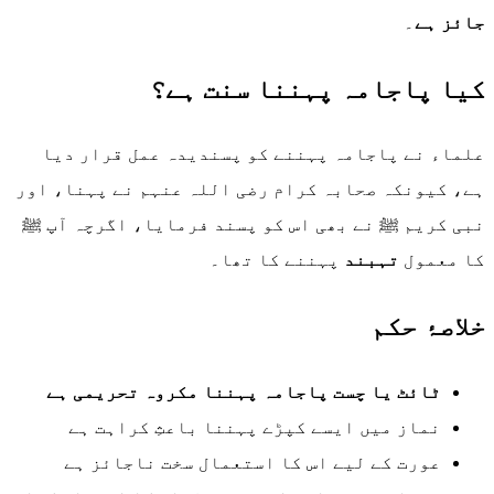
جائز ہے
۔
کیا پاجامہ پہننا سنت ہے؟
علماء نے پاجامہ پہننے کو پسندیدہ عمل قرار دیا
ہے، کیونکہ صحابہ کرام رضی اللہ عنہم نے پہنا، اور
نبی کریم ﷺ نے بھی اس کو پسند فرمایا، اگرچہ آپ ﷺ
کا معمول
تہبند
پہننے کا تھا۔
خلاصۂ حکم
ٹائٹ یا چست پاجامہ پہننا مکروہ تحریمی ہے
نماز میں ایسے کپڑے پہننا باعثِ کراہت ہے
عورت کے لیے اس کا استعمال سخت ناجائز ہے