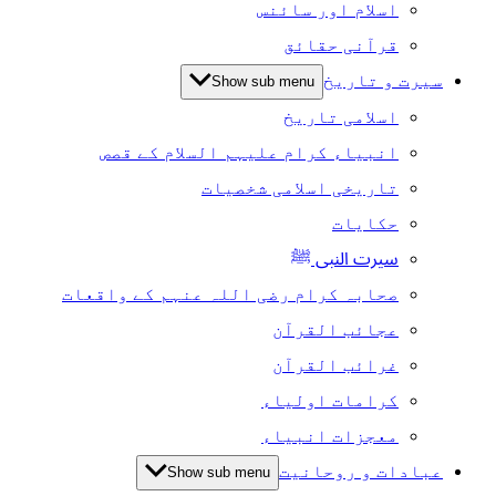
اسلام اور سائنس
قرآنی حقائق
سیرت و تاریخ
Show sub menu
اسلامی تاریخ
انبیاء کرام علیہم السلام کے قصص
تاریخی اسلامی شخصیات
حکایات
سیرت النبی ﷺ
صحابہ کرام رضی اللہ عنہم کے واقعات
عجائب القرآن
غرائب القرآن
کرامات اولیاء
معجزات انبیاء
عبادات و روحانیت
Show sub menu