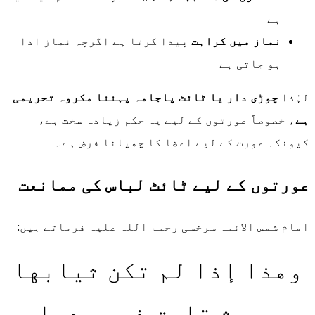
ہے
نماز میں کراہت
پیدا کرتا ہے اگرچہ نماز ادا
ہو جاتی ہے
لہٰذا
چوڑی دار یا ٹائٹ پاجامہ پہننا مکروہ تحریمی
ہے
، خصوصاً عورتوں کے لیے یہ حکم زیادہ سخت ہے،
کیونکہ عورت کے لیے اعضا کا چھپانا فرض ہے۔
عورتوں کے لیے ٹائٹ لباس کی ممانعت
امام شمس الائمہ سرخسی رحمۃ اللہ علیہ فرماتے ہیں:
وهذا إذا لم تكن ثيابها
بحيث تلصق في جسدها