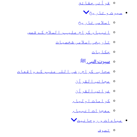
قرآنی حقائق
سیرت و تاریخ
اسلامی تاریخ
انبیاء کرام علیہم السلام کے قصص
تاریخی اسلامی شخصیات
حکایات
سیرت النبی ﷺ
صحابہ کرام رضی اللہ عنہم کے واقعات
عجائب القرآن
غرائب القرآن
کرامات اولیاء
معجزات انبیاء
عبادات و روحانیت
تصوف