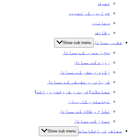
تصوف
خوابوں کی تعبیر
دعائیں
وظائف
فقہی مسائل
Show sub menu
حج و عمرہ کے مسائل
روزے کے مسائل
زکوٰۃ و عشر کے مسائل
قربانی و عقیقہ کے مسائل
معاملات (خرید و فروخت، وراثت)
نجاستوں کا بیان
نکاح و طلاق کے مسائل
نماز کے مسائل
معاشرتی احکامات
Show sub menu