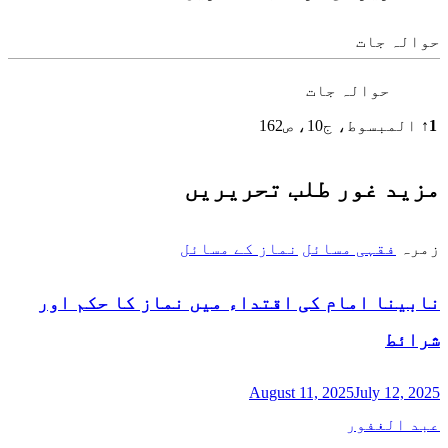
حوالہ جات
حوالہ جات
1
↑
المبسوط، ج10، ص162
مزید غور طلب تحریریں
زمرہ
فقہی مسائل
نماز کے مسائل
نابینا امام کی اقتداء میں نماز کا حکم اور
شرائط
August 11, 2025
July 12, 2025
عبد الغفور