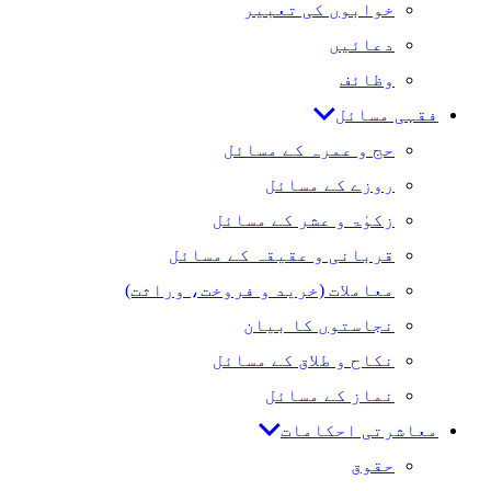
خوابوں کی تعبیر
دعائیں
وظائف
فقہی مسائل
حج و عمرہ کے مسائل
روزے کے مسائل
زکوٰۃ و عشر کے مسائل
قربانی و عقیقہ کے مسائل
معاملات (خرید و فروخت، وراثت)
نجاستوں کا بیان
نکاح و طلاق کے مسائل
نماز کے مسائل
معاشرتی احکامات
حقوق