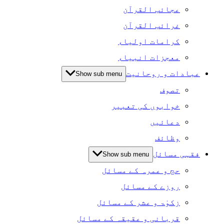
عجائب القرآن
غرائب القرآن
کرامات اولیاء
معجزات انبیاء
عبادات و روحانیت
Show sub menu
تصوف
خوابوں کی تعبیر
دعائیں
وظائف
فقہی مسائل
Show sub menu
حج و عمرہ کے مسائل
روزے کے مسائل
زکوٰۃ و عشر کے مسائل
قربانی و عقیقہ کے مسائل