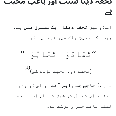
تحفہ دینا سنت اور باعثِ محبت
ہے
اسلام میں
تحفہ دینا ایک مسنون عمل
ہے،
جیسا کہ حدیثِ پاک میں فرمایا گیا:
“تَھَادَوْا تَحَابُّوْا”
(1)
(تحفے دو، محبت بڑھے گی)
خصوصاً
حاجی جب واپس آئے
تو اس کو ہدیہ
دینا، اس کے دل کو خوش کرنا، اس سے دعا
لینا باعثِ خیر و برکت ہے۔