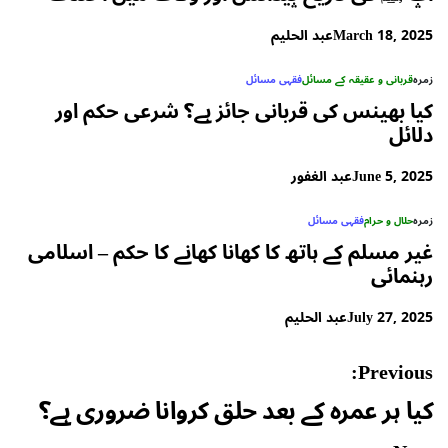
March 18, 2025
عبد الحلیم
زمرہ
قربانی و عقیقہ کے مسائل
فقہی مسائل
کیا بھینس کی قربانی جائز ہے؟ شرعی حکم اور
دلائل
June 5, 2025
عبد الغفور
زمرہ
حلال و حرام
فقہی مسائل
غیر مسلم کے ہاتھ کا کھانا کھانے کا حکم – اسلامی
رہنمائی
July 27, 2025
عبد الحلیم
Post
Previous:
navigation
کیا ہر عمرہ کے بعد حلق کروانا ضروری ہے؟