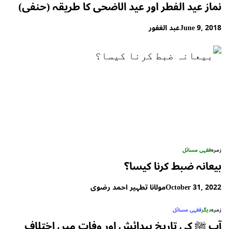
نماز عید الفطر اور عید الاضحی کا طریقہ (حنفی)
June 9, 2018
عبد الغفور
زمرہ
فقہی مسائل
بیعانہ ضبط کرنا کیسا؟
October 31, 2022
مولانا تطہیر احمد رضوی
زمرہ
دیگر
فقہی مسائل
آپ ﷺ کی تاریخ پیدائش اور وفات میں اختلاف