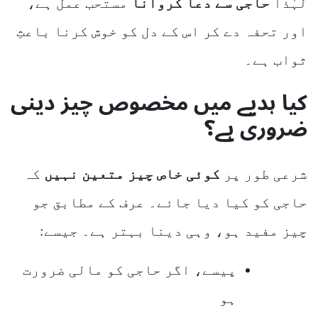
لہٰذا
حاجی سے دعا کروانا
مستحب عمل ہے،
اور تحفہ دے کر اس کے دل کو خوش کرنا باعثِ
ثواب ہے۔
کیا ہدیے میں مخصوص چیز دینی
ضروری ہے؟
شرعی طور پر
کوئی خاص چیز متعین نہیں
کہ
حاجی کو کیا دیا جائے۔ عرف کے مطابق جو
چیز مفید ہو، وہی دینا بہتر ہے۔ جیسے:
پیسے، اگر حاجی کو مالی ضرورت
ہو