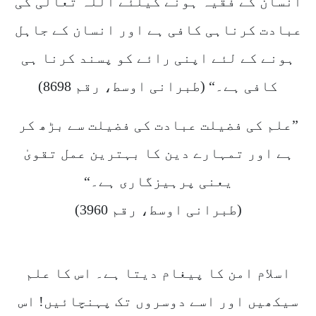
انسان کے فقیہ ہونے کیلئے اللہ تعالی کی
عبادت کرناہی کافی ہے اور انسان کے جاہل
ہونے کے لئے اپنی رائے کو پسند کرنا ہی
کافی ہے۔“ (طبرانی اوسط، رقم 8698)
”علم کی فضیلت عبادت کی فضیلت سے بڑھ کر
ہے اور تمہارے دین کا بہترین عمل تقویٰ
یعنی پرہیزگاری ہے۔“
(طبرانی اوسط، رقم 3960)
اسلام امن کا پیغام دیتا ہے۔ اس کا علم
سیکھیں اور اسے دوسروں تک پہنچائیں! اس