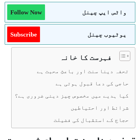
واٹس ایپ چینل
Follow Now
یوٹیوب چینل
Subscribe
فہرست کا خانہ
تحفہ دینا سنت اور باعثِ محبت ہے
حاجی کی دعا قبول ہوتی ہے
کیا ہدیے میں مخصوص چیز دینی ضروری ہے؟
شرائط اور احتیاطیں
حجاج کے استقبال کی فضیلت