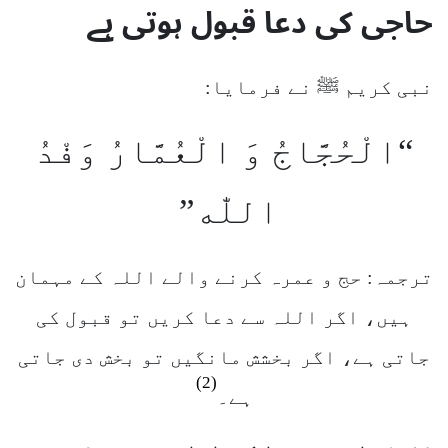
حاجی کی دعا قبول ہوتی ہے
نبی کریم ﷺ نے فرمایا:
“الْحُجَّاجُ وَ الْعُمَّارُ وَفْدُ
اللّٰه”
ترجمہ: حج و عمرہ کرنے والے اللہ کے مہمان
ہیں، اگر اللہ سے دعا کریں تو قبول کی
جاتی ہے، اگر بخشش مانگیں تو بخش دی جاتی
(2)
ہے۔