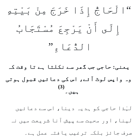
“الْحَاجُّ إِذَا خَرَجَ مِنْ بَيْتِهِ
إِلَى أَنْ يَرْجِعَ مُسْتَجَابُ
الدُّعَاءِ”
یعنی: حاجی جب گھر سے نکلتا ہے تا وقت کہ
وہ واپس لوٹ آئے، اس کی دعائیں قبول ہوتی
(3)
ہیں۔
لہٰذا حاجی کو ہدیہ دینا، اس سے دعائیں
لینا، اور محبت سے پیش آنا شریعت میں نہ
صرف جائز بلکہ ترغیب یافتہ عمل ہے۔