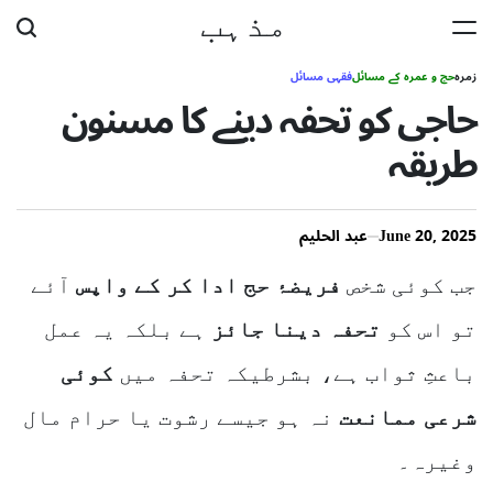
مذہب
Ski
t
زمرہ
حج و عمرہ کے مسائل
فقہی مسائل
حاجی کو تحفہ دینے کا مسنون
conten
طریقہ
June 20, 2025
عبد الحلیم
جب کوئی شخص
فریضۂ حج ادا کر کے واپس
آئے
تو اس کو
تحفہ دینا جائز
ہے بلکہ یہ عمل
باعثِ ثواب ہے، بشرطیکہ تحفہ میں
کوئی
شرعی ممانعت
نہ ہو جیسے رشوت یا حرام مال
وغیرہ۔