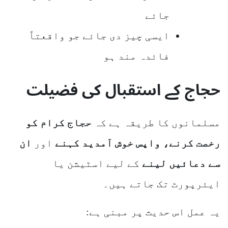
جائے
ایسی چیز دی جائے جو واقعتاً
فائدہ مند ہو
حجاج کے استقبال کی فضیلت
مسلمانوں کا طریقہ ہے کہ
حجاج کرام کو
رخصت کرنے، واپس خوش آمدید کہنے
اور
ان
سے دعائیں لینے
کے لیے اسٹیشن یا
ایئرپورٹ تک جاتے ہیں۔
یہ عمل اس حدیث پر مبنی ہے: