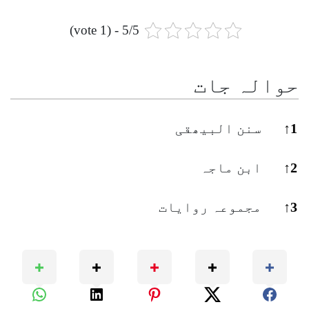
5/5 - (1 vote)
حوالہ جات
حو
1
↑
سنن البیھقی
2
↑
ابن ماجہ
3
↑
مجموعہ روایات