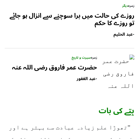
زمرہ
دیگر
روزے کی حالت میں برا سوچنے سے انزال ہو جائے
تو روزے کا حکم
-
عبد الحلیم
زمرہ
سیرت و تاریخ
حضرت عمر فاروق رضی اللہ عنہ
-
عبد الغفور
پتے کی بات
”تھوڑا علم زیادہ عبادت سے بہتر ہے اور