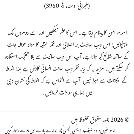
(طبرانی اوسط، رقم 3960)
اسلام امن کا پیغام دیتا ہے۔ اس کا علم سیکھیں اور اسے دوسروں تک
پہنچائیں! اس ویب سائیٹ پر اصلاحی اور فقہ حنفیہ کا مواد حوالہ جات
کے ساتھ شائع کیا جاتا ہے، آپ اس ویب سائیٹ سے بلا جھجک استفادہ
کر سکتے ہیں۔ مزید یہ کہ زیر نظر ویب سائٹ انسانی کاوش ہے لہذا اغلاط
کے امکانات سے مبرا نہیں، آپ سے التماس ہے کہ اغلاط کی نشان دہی
میں ہماری معاونت فرمائیں۔
© 2026 جملہ حقوق محفوظ ہیں
اردو خبریں
درود شریف
پرائیویسی پالیسی
کچھ ہمارے بارے میں
ہم سے رابطہ کریں