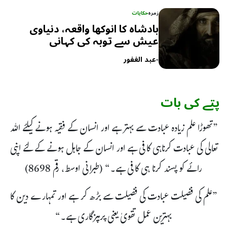
زمرہ
حکایات
بادشاہ کا انوکھا واقعہ، دنیاوی
عیش سے توبہ کی کہانی
-
عبد الغفور
پتے کی بات
”تھوڑا علم زیادہ عبادت سے بہتر ہے اور انسان کے فقیہ ہونے کیلئے اللہ
تعالی کی عبادت کرناہی کافی ہے اور انسان کے جاہل ہونے کے لئے اپنی
رائے کو پسند کرنا ہی کافی ہے۔“ (طبرانی اوسط، رقم 8698)
”علم کی فضیلت عبادت کی فضیلت سے بڑھ کر ہے اور تمہارے دین کا
بہترین عمل تقویٰ یعنی پرہیزگاری ہے۔“