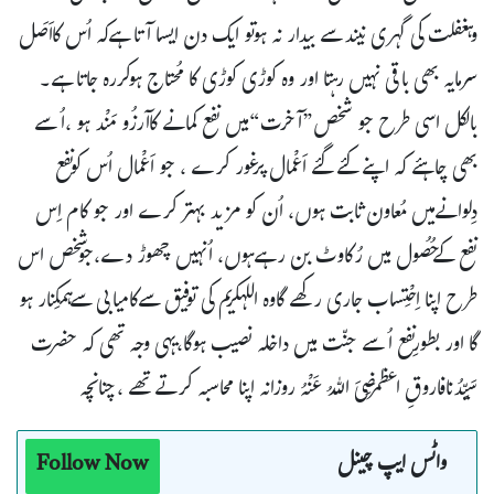
وہغفلت کی گہری نیندسے بیدار نہ ہوتو ایک دن ایسا آتا ہےکہ اُس کااَصَل
سرمایہ بھی باقی نہیں رہتا اور وہ کوڑی کوڑی کا مُحتاج ہوکررہ جاتا ہے۔
بالکل اسی طرح جو شخص”آخرت“میں نفع کمانے کاآرزُو مَنْد ہو ،اُسے
بھی چاہئے کہ اپنے کئے گئے اَعْمال پرغور کرے ، جو اَعْمال اُس کونفع
دِلوانےمیں مُعاون ثابت ہوں، اُن کو مزید بہتر کرے اور جو کام اِس
نفع کےحُصُول میں رُکاوٹ بن رہےہوں، اُنہیں چھوڑ دے،جوشخص اس
طرح اپنا اِحْتِساب جاری رکھے گاوہ اللہکریم کی توفیق سےکامیابی سےہمکِنار ہو
گا اور بطورِنفع اُسے جنّت میں داخلہ نصیب ہوگا،یہی وجہ تھی کہ حضرت
سَیِّدُنافاروقِ اعظمرَضِیَ اللہُ عَنْہُ روزانہ اپنا محاسبہ کرتے تھے ،چنانچہ
واٹس ایپ چینل
Follow Now