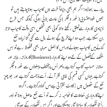
گئیں۔(حکایات الصالحین،ص ۳۹)
پیارے بھائیو! اگر ہم بھی دنیاوآخرت میں کامیاب ہوناچاہتے ہیں تو
ہمیں خوداحتسابی( غور و فکر ) کی عادت بنانی ہوگی، کیونکہ جس طرح
دُنیاوی کاروبار سےتعلق رکھنے والا کوئی بھی شخص اسی وقت کامیاب تاجر
بن سکتا ہے،جب وہ اپنےخرچ کیے ہوئے مال سے کئی گُنا زیادہ نفع
کمانےمیں کامیاب ہوجائےاوراس کا اَصَل سرمایہ بھی مَحْفُوظ رہےتو اِس
مَقْصَد کےحُصُول کےلئےوہ اپنے کاروبار(Business)كاروزانہ، ماہانہ اور
سالانہ حساب کتاب کرتا ہے،پھر اُس پرمختلف پہلوؤں سے غور و فِکْر
کرتاہے،جہاں کسی قسم کی خامی نظر آئے، اُسےدُرُسْت کرتا ہے اور جوچیز
نفع کے حُصُول میں رُکاوٹ نظرآتی ہےاس کودُورکرتاہے۔اگروہ
اپنےکاروباری مُعاملات کامُحاسَبہ نہ کرے تو اُسے نفع حاصل ہونا تو دُور
،اُلٹا نُقْصان کا سامنابھی ہوسکتا ہےاور اگر اس نُقْصان کے بعدبھی