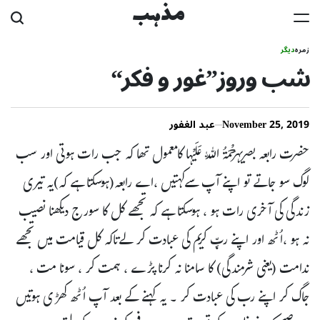
Ski
مذہب
t
زمرہ
دیگر
conten
شب وروز”غور و فکر“
November 25, 2019
عبد الغفور
حضرت رابعہ بصریہرَحْمَۃُ اللّٰہ عَلَیْہا کامعمول تھا کہ جب رات ہوتی اور سب
لوگ سو جاتے تو اپنے آپ سےکہتیں ،اے رابعہ(ہوسکتا ہے کہ)یہ تیری
زندگی کی آخری رات ہو ، ہوسکتا ہے کہ تجھے کل کا سورج دیکھنا نصیب
نہ ہو ،اُٹھ اور اپنے ربِّ کریم کی عبادت کر لےتاکہ کل قیامت میں تجھے
ندامت (یعنی شرمندگی) کا سامنا نہ کرنا پڑے ، ہمت کر ، سونا مت ،
جاگ کر اپنے رب کی عبادت کر ۔ یہ کہنے کے بعد آپ اُٹھ کھڑی ہوتیں