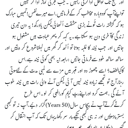
اور صبح تک نوافل اداکرتی رہتیں ۔جب فجرکی نماز ادا کر لیتیں
تواپنےآپ کودوبارہ مخاطب کر کےفرماتیں،اےمیرےنفس!تمہیں مبارک
ہو کہ گزشتہ رات تُونے بڑی مشقت اُٹھائی،لیکن یادرکھ! یہ دن تیری
زندگی کاآخری دن ہو سکتا ہے۔یہ کہہ کر پھر عبادت میں مشغول ہو
جاتیں اور جب نیند کا غلبہ ہوتا تو اُٹھ کر گھر میں ٹہلناشروع کر دیتیں اور
ساتھ ساتھ خود سےفرماتی جاتیں :رابعہ!یہ بھی کوئی نیند ہے،اس
کاکیالطف؟ اسے چھوڑ دو اور قبر میں مزے سے لمبی مدت کے لئےسوتی
رہنا،آج تو تجھے زیادہ نیند نہیں آئی لیکن آنے والی رات میں نیند خوب
آئے گی ،ہمت کرو اوراپنےربِّ کریم کوراضی کر لو۔اس طرح
کرتےکرتےآپ نے پچاس سال(50 Years)گزار دئیے،آپ نہ تو کبھی
بستر پرسوئیں اور نہ ہی کبھی تکیے پر سر رکھا،یہاں تک کہ آپ انتقال کر