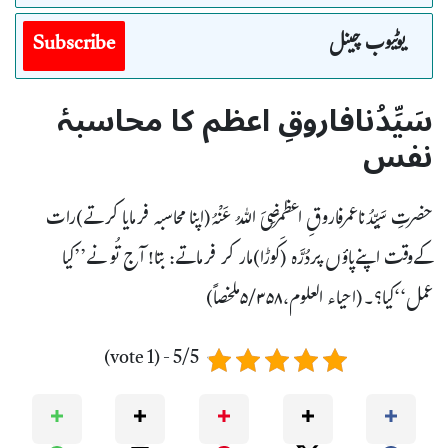
یوٹیوب چینل
Subscribe
سَیِّدُنافاروقِ اعظم کا محاسبۂ
نفس
حضرتِ سَیِّدُناعمرفاروقِ اعظمرَضِیَ اللہُ عَنْہُ(اپنامحاسبہ فرمایا کرتے)رات
کےوقت اپنےپاؤں پردُرَّہ (کَوڑا)مار کر فرماتے: بتا! آج تُو نے’’کیا
عمل‘‘کیا؟۔(احیاء العلوم،۵/۳۵۸ملخصاً)
5/5 - (1 vote)