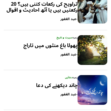
تراویح کی رکعات کتنی ہیں؟ 20
رکعتیں ہیں یا آٹھ احادیث و اقوال
-
عبد الغفور
زمرہ
سیرت و تاریخ
پھولا باغ منٹوں میں تاراج
-
عبد الغفور
زمرہ
دعائیں
چاند دیکھنے کی دعا
-
عبد الغفور