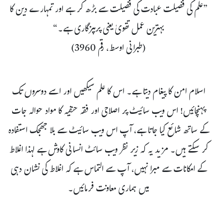
”علم کی فضیلت عبادت کی فضیلت سے بڑھ کر ہے اور تمہارے دین کا
بہترین عمل تقویٰ یعنی پرہیزگاری ہے۔“
(طبرانی اوسط، رقم 3960)
اسلام امن کا پیغام دیتا ہے۔ اس کا علم سیکھیں اور اسے دوسروں تک
پہنچائیں! اس ویب سائیٹ پر اصلاحی اور فقہ حنفیہ کا مواد حوالہ جات
کے ساتھ شائع کیا جاتا ہے، آپ اس ویب سائیٹ سے بلا جھجک استفادہ
کر سکتے ہیں۔ مزید یہ کہ زیر نظر ویب سائٹ انسانی کاوش ہے لہذا اغلاط
کے امکانات سے مبرا نہیں، آپ سے التماس ہے کہ اغلاط کی نشان دہی
میں ہماری معاونت فرمائیں۔