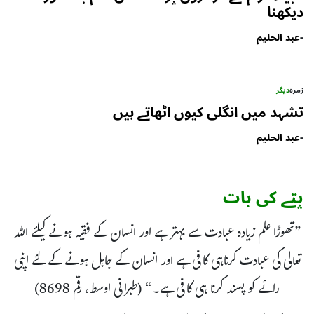
دیکھنا
-
عبد الحلیم
زمرہ
دیگر
تشہد میں انگلی کیوں اٹھاتے ہیں
-
عبد الحلیم
پتے کی بات
”تھوڑا علم زیادہ عبادت سے بہتر ہے اور انسان کے فقیہ ہونے کیلئے اللہ
تعالی کی عبادت کرناہی کافی ہے اور انسان کے جاہل ہونے کے لئے اپنی
رائے کو پسند کرنا ہی کافی ہے۔“ (طبرانی اوسط، رقم 8698)