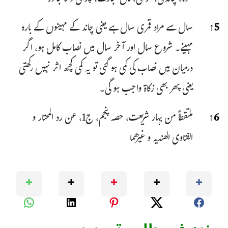
5
↑
سال سے مراد قمری سال ہے یعنی چاند کے مہینوں کے بارہ
مہینے۔ شروع سال اور آخر سال میں نصاب کامل ہو، اگر
درمیان میں نصاب کی کمی ہو گئی تو یہ کمی کچھ اثر نہیں رکھتی
یعنی پھر بھی زکاۃ واجب ہو گی۔
6
↑
ملتقطاً من بہار شریعت، حصہ پنجم، ج1، عن رد المحتار و
الفتاوی الھندیہ و غیرھما