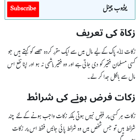
یوٹیوب چینل
Subscribe
زکاۃ کی تعریف
زکات ﷲ پاک کے لیے مال میں سے ایک مقرر کردہ حصے کو کہتے ہیں جو
کسی مسلمان فقیر کو دی جاتی ہے اور وہ فقیر ہاشمی نہ ہو اور اپنا نفع اس
مال سے بالکل جدا کر لے۔
زکات فرض ہونے کی شرائط
زکات ہر کسی پر فرض نہیں ہوتی بلکہ زکات واجب ہونے کے لئے چند
شرائط ہیں تو جس شخص میں وہ شرائط پائی جائیں فقط اس پر زکات