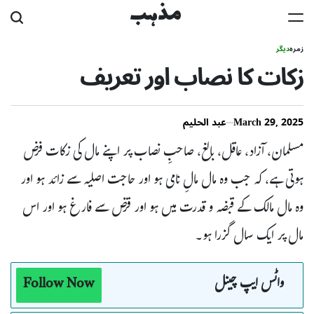
Ski
مذہب
t
زمرہ
دیگر
conten
زکات کا نصاب اور تعریف
March 29, 2025
عبد الحلیم
مسلمان، آزاد، عاقل، بالغ، صاحبِ نصاب پر اپنے مال کی زکات فرض
ہوتی ہے، کہ جب وہ مال مالِ نامی ہو اور حاجت اصلیہ سے زائد ہو اور
وہ مال مالک کے قبضہ و قدرت میں ہو اور قرض سے فارغ ہو اور اس
مال پر ایک سال گزرا ہو۔
واٹس ایپ چینل
Follow Now