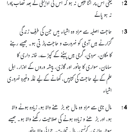
2
↑
یعنی اس پر اتنا قرض نہ ہو کہ اس کی ادائیگی کے بعد نصاب پورا
نہ ہو پائے
3
↑
حاجت اصلیہ سے مراد وہ اشیاء ہیں جن کی طرف زندگی
گزارنے میں آدمی کو ضرورت و حاجت پڑتی ہو۔ جیسے رہنے
کا مکان، سردی، گرمی میں پہننے کے کپڑے، خانہ داری کا
سامان، سواری کا جانور اور گاڑی، پیشہ وروں کے اوزار، اہل
علم کے لیے حاجت کی کتابیں، کھانے کے لیے غلّہ وغیرہ ضروری
اشیاء
4
↑
مال نامی سے مراد وہ مال جو بڑھنے والا ہو، زیادہ ہونے والا
ہو، اور بڑھنے و زیادہ ہونے کی صلاحیت رکھنے والا ہو۔ جیسے
سونا، چاندی، کرنسی، مال تجارت، چرائی والا جانور