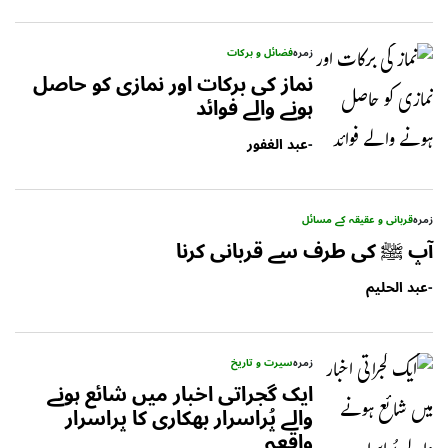
زمرہ
فضائل و برکات
نماز کی برکات اور نمازی کو حاصل
ہونے والے فوائد
-
عبد الغفور
زمرہ
قربانی و عقیقہ کے مسائل
آپ ﷺ کی طرف سے قربانی کرنا
-
عبد الحلیم
زمرہ
سیرت و تاریخ
ایک گجراتی اخبار میں شائع ہونے
والے پُراسرار بھکاری کا پراسرار
واقعہ