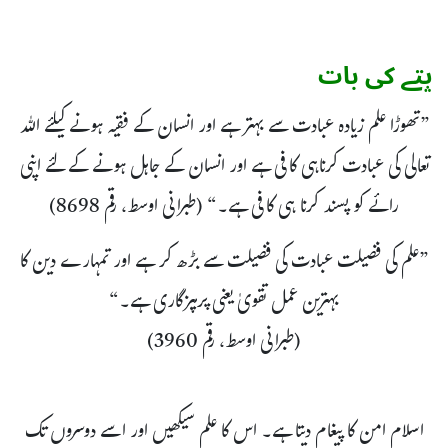
پتے کی بات
”تھوڑا علم زیادہ عبادت سے بہتر ہے اور انسان کے فقیہ ہونے کیلئے اللہ
تعالی کی عبادت کرناہی کافی ہے اور انسان کے جاہل ہونے کے لئے اپنی
رائے کو پسند کرنا ہی کافی ہے۔“ (طبرانی اوسط، رقم 8698)
”علم کی فضیلت عبادت کی فضیلت سے بڑھ کر ہے اور تمہارے دین کا
بہترین عمل تقویٰ یعنی پرہیزگاری ہے۔“
(طبرانی اوسط، رقم 3960)
اسلام امن کا پیغام دیتا ہے۔ اس کا علم سیکھیں اور اسے دوسروں تک