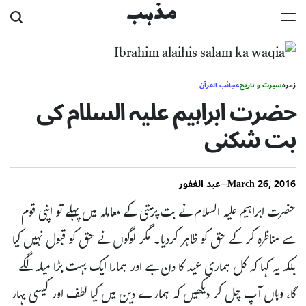
Ski
مذہب
t
conten
زمرہ
سیرت و تاریخ
عجائب القرآن
حضرت ابراہیم علیہ السلام کی
بت شکنی
March 26, 2016
عبد الغفور
حضرت ابراہیم علیہ السلام نے بت پرستی کے معاملہ میں پہلے تو اپنی قوم
سے مناظرہ کر کے حق کو ظاہر کردیا۔ مگر لوگوں نے حق کو قبول نہیں کیا
بلکہ یہ کہا کہ کل ہماری عید کا دن ہے اور ہمارا ایک بہت بڑا میلہ لگے
گا، وہاں آپ چل کر دیکھیں کہ ہمارے دین میں کیا لطف اور کیسی بہار