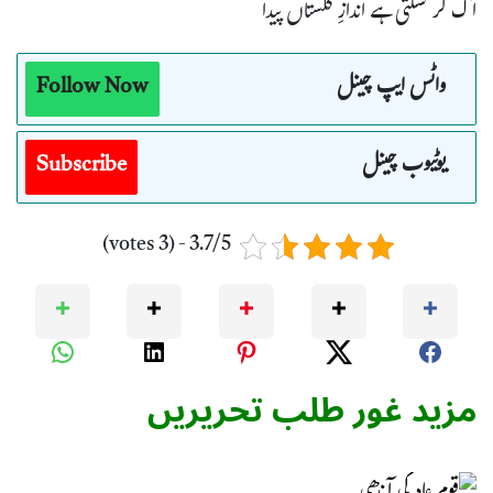
آگ کر سکتی ہے اندازِ گلستاں پیدا
واٹس ایپ چینل
Follow Now
یوٹیوب چینل
Subscribe
3.7/5 - (3 votes)
مزید غور طلب تحریریں