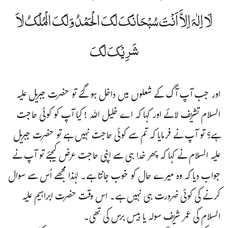
لَا اِلٰہَ اِلاَّ اَنْتَ سُبْحَانَکَ لَکَ الْحَمْدُ وَلَکَ الْمُلْکُ لاَ
شَرِیْکَ لَکَ
اور جب آپ آگ کے شعلوں میں داخل ہو گئے تو حضرت جبریل علیہ
السلام تشریف لائے اور کہا کہ اے خلیل اللہ ! کیا آپ کو کوئی حاجت
ہے؟ تو آپ نے فرمایا کہ تم سے کوئی حاجت نہیں ہے تو حضرت جبریل
علیہ السلام نے کہا کہ پھر خدا ہی سے اپنی حاجت عرض کیجئے تو آپ نے
جواب دیا کہ وہ میرے حال کو خوب جانتا ہے۔ لہٰذا مجھے اُس سے سوال
کرنے کی کوئی ضرورت ہی نہیں ہے۔ اس وقت حضرت ابراہیم علیہ
السلام کی عمر شریف سولہ یا بیس برس کی تھی۔