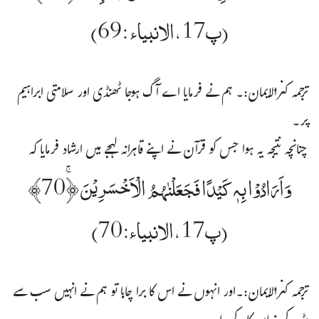
(پ17،الانبیاء :69)
ترجمہ کنزالایمان:۔ ہم نے فرمایا اے آگ ہوجا ٹھنڈی اور سلامتی ابراہیم
پر۔
چنانچہ نتیجہ یہ ہوا جس کو قرآن نے اپنے قاہرانہ لہجے میں ارشاد فرمایا کہ
وَاَرَادُوۡا بِہٖ کَیۡدًا فَجَعَلْنٰہُمُ الْاَخْسَرِیۡنَ ﴿ۚ70﴾
(پ17،الانبیاء:70)
ترجمہ کنزالایمان:۔اور انہوں نے اس کا برا چاہا تو ہم نے انہیں سب سے