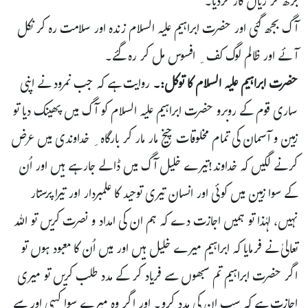
بڑھ کر زیاں کار کردیا۔
آگ بجھ گئی اور حضرت ابراہیم علیہ السلام زندہ اور سلامت رہ کر نکل
آئے اور ظالم لوگ کف ِ افسوس مل کر رہ گئے۔
حضرت ابراہیم علیہ السلام کا توکل:۔
روایت ہے کہ جب نمرود نے اپنی
ساری قوم کے روبرو حضرت ابراہیم علیہ السلام کو آگ میں پھینک دیا تو
زمین و آسمان کی تمام مخلوقات چیخ مار مار کر بارگاہ ِ خداوندی میں عرض
کرنے لگیں کہ خداوند!تیرے خلیل آگ میں ڈالے جارہے ہیں اور اُن
کے سوا زمین میں کوئی اور انسان تیری توحید کا علمبردار اور تیرا پرستار
نہیں، لہٰذا تو ہمیں اجازت دے کہ ہم ان کی امداد و نصرت کریں تو اللہ
تعالیٰ نے فرمایا کہ ابراہیم میرے خلیل ہیں اور میں اُن کا معبود ہوں تو
اگر حضرت ابراہیم تم سبھوں سے فریاد کر کے مدد طلب کریں تو میری
اجازت ہے کہ سب ان کی مدد کرو۔ اور اگر وہ میرے سوا کسی اور سے