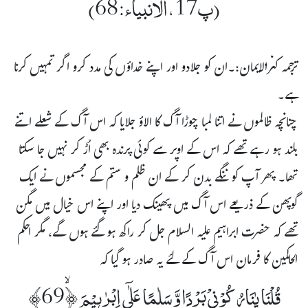
(پ17،الانبیاء:68)
ترجمہ کنزالایمان:۔ان کو جلادو اور اپنے خداؤں کی مدد کرو اگر تمہیں کرنا
ہے۔
چنانچہ ظالموں نے اتنا لمبا چوڑا آگ کا الاؤ جلایا کہ اس آگ کے شعلے اتنے
بلند ہو رہے تھے کہ اس کے اوپر سے کوئی پرندہ بھی اُڑ کر نہیں جا سکتا
تھا۔ پھر آپ کو ننگے بدن کر کے ان ظلم و ستم کے مجسموں نے ایک
گوپھن کے ذریعے اس آگ میں پھینک دیا اور اپنے اس خیال میں مگن
تھے کہ حضرت ابراہیم علیہ السلام جل کر راکھ ہو گئے ہوں گے، مگر احکم
الحاکمین کا فرمان اس آگ کے لئے یہ صادر ہو گیا کہ
قُلْنَا یٰنَارُ کُوۡنِیۡ بَرْدًا وَّ سَلٰمًا عَلٰۤی اِبْرٰہِیۡمَ ﴿ۙ69﴾