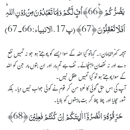
یَضُرُّکُمْ ﴿ؕ66﴾اُفٍّ لَّکُمْ وَلِمَا تَعْبُدُوۡنَ مِنۡ دُوۡنِ اللہِ ؕ
اَفَلَا تَعْقِلُوۡنَ ﴿67﴾ (پ 17،الانبیاء:66۔67)
ترجمہ کنزالایمان:۔ کہاتو کیا اللہ کے سوا ایسے کو پوجتے ہو جو نہ تمہیں نفع
دے اور نہ نقصان پہنچائے۔ تف ہے تم پر اور ان بتوں پر جن کو اللہ
کے سوا پوجتے ہو تو کیا تمہیں عقل نہیں۔
آپ کی اس حق گوئی کا نعرہ سن کر قوم نے کوئی جواب نہیں دیا۔ بلکہ
شور مچایا اور چلا چلا کر بت پرستوں کو بلایا۔
حَرِّقُوۡہُ وَ انۡصُرُوۡۤا اٰلِہَتَکُمْ اِنۡ کُنۡتُمْ فٰعِلِیۡنَ ﴿68﴾