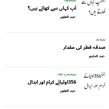
زمرہ
تصوف
آپ کہاں سے کھاتے ہیں؟
-
عبد الغفور
زمرہ
دیگر
صدقہ فطر کی مقدار
-
عبد الحلیم
زمرہ
ایمان و عقائد
356اولیائے کرام اور ابدال
-
عبد الغفور