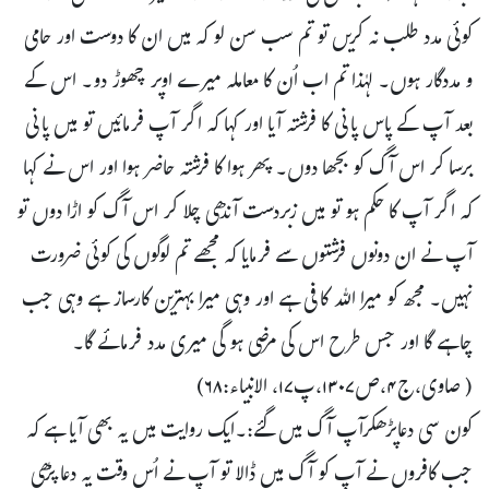
کوئی مدد طلب نہ کریں تو تم سب سن لو کہ میں ان کا دوست اور حامی
و مددگار ہوں۔ لہٰذا تم اب اُن کا معاملہ میرے اوپر چھوڑ دو۔ اس کے
بعد آپ کے پاس پانی کا فرشتہ آیا اور کہا کہ اگر آپ فرمائیں تو میں پانی
برسا کر اس آگ کو بجھا دوں۔ پھر ہوا کا فرشتہ حاضر ہوا اور اس نے کہا
کہ اگر آپ کا حکم ہو تو میں زبردست آندھی چلا کر اس آگ کو اڑا دوں تو
آپ نے ان دونوں فرشتوں سے فرمایا کہ مجھے تم لوگوں کی کوئی ضرورت
نہیں۔ مجھ کو میرا اللہ کافی ہے اور وہی میرا بہترین کارساز ہے وہی جب
چاہے گا اور جس طرح اس کی مرضی ہو گی میری مدد فرمائے گا۔
( صاوی،ج۴،ص۱۳۰۷،پ۱۷، الانبیاء:۶۸)
کون سی دعاپڑھکرآپ آگ میں گئے:۔ایک روایت میں یہ بھی آیا ہے کہ
جب کافروں نے آپ کو آگ میں ڈالا تو آپ نے اُس وقت یہ دعا پڑھی