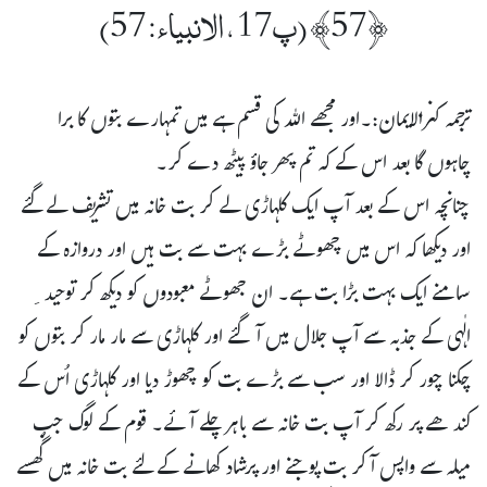
﴿57﴾ (پ17،الانبیاء:57)
ترجمہ کنزالایمان:۔اور مجھے اللہ کی قسم ہے میں تمہارے بتوں کا برا
چاہوں گا بعد اس کے کہ تم پھر جاؤ پیٹھ دے کر۔
چنانچہ اس کے بعد آپ ایک کلہاڑی لے کر بت خانہ میں تشریف لے گئے
اور دیکھا کہ اس میں چھوٹے بڑے بہت سے بت ہیں اور دروازہ کے
سامنے ایک بہت بڑا بت ہے۔ ان جھوٹے معبودوں کو دیکھ کر توحید ِ
الٰہی کے جذبہ سے آپ جلال میں آگئے اور کلہاڑی سے مار مار کر بتوں کو
چکنا چور کر ڈالا اور سب سے بڑے بت کو چھوڑ دیا اور کلہاڑی اُس کے
کندھے پر رکھ کر آپ بت خانہ سے باہر چلے آئے۔ قوم کے لوگ جب
میلہ سے واپس آ کر بت پوجنے اور پرشاد کھانے کے لئے بت خانہ میں گُھسے