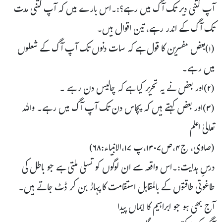
آپ کتنی دیر تک آگ میں رہے؟:۔اس بارے میں کہ آپ کتنی مدت
تک آگ کے اندر رہے، تین اقوال ہیں۔
(۱)بعض مفسرین کا قول ہے کہ سات دنوں تک آپ آگ کے شعلوں
میں رہے۔
(۲)اور بعض نے یہ تحریر کیا ہے کہ چالیس دن رہے ۔
(۳)اور بعض کہتے ہیں کہ پچاس دن تک آپ آگ میں رہے۔ واللہ
تعالیٰ اعلم
(صاوی، ج۴،ص۱۳۰۷،پ ۱۷،الانبیاء:۶۸)
درسِ ہدایت:۔اس واقعہ سے ان لوگوں کو تسلی ملتی ہے جو باطل کی
طاغوتی طاقتوں کے بالمقابل استقامت کا پہاڑ بن کر ڈٹ جاتے ہیں۔
آج بھی ہو جو ابراہیم کا ایماں پیدا