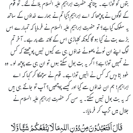
بتوں کو توڑا ہے۔ چنانچہ حضرت ابراہیم علیہ السلام بلائے گئے۔ تو قوم
کے لوگوں نے پوچھا کہ اے ابراہیم!کیا تم نے ہمارے خداؤں کے ساتھ
یہ سلوک کیا ہے؟ تو حضرت ابراہیم علیہ السلام نے فرمایا کہ تمہارے اس
بڑے بت نے کیا ہو گا کیونکہ کلہاڑی اس کے کاندھے پر ہے۔ آخر تم
لوگ اپنے ان ٹوٹے پھوٹے خداؤں ہی سے کیوں نہیں پوچھتے کہ کس
نے تمہیں توڑا ہے؟ اگر یہ بت بول سکتے ہوں تو ان ہی سے پوچھ لو۔ وہ
خود بتا دیں کہ کس نے انہیں توڑا ہے۔ قوم نے سرجھکا کر کہا کہ اے
ابراہیم! ہم ان خداؤں سے کیا اور کیسے پوچھیں؟ آپ تو جانتے ہی ہیں
کہ یہ بت بول نہیں سکتے۔ یہ سن کر حضرت ابراہیم علیہ السلام نے
جلال میں تڑپ کر فرمایا:۔
قَالَ اَفَتَعْبُدُوۡنَ مِنۡ دُوۡنِ اللہِ مَا لَا یَنۡفَعُکُمْ شَیْـًٔا وَّلَا