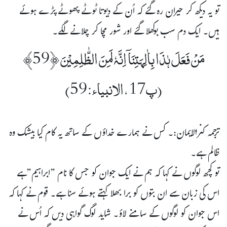
تو یہ دیکھ کر حیران رہ گئے کہ اُن کے دیوتا ٹوٹے پھوٹے پڑے ہوئے
ہیں۔ ایک دم سب بوکھلا گئے اور شور مچا کر چلانے لگے۔
مَنۡ فَعَلَ ہٰذَا بِاٰلِہَتِنَاۤ اِنَّہٗ لَمِنَ الظّٰلِمِیۡنَ ﴿59﴾
(پ17،الانبیاء:59)
ترجمہ کنزالایمان:۔ کس نے ہمارے خداؤں کے ساتھ یہ کام کیا بیشک وہ
ظالم ہے۔
تو کچھ لوگوں نے کہا کہ ہم نے ایک جوان کو جس کا نام ”ابراہیم”ہے
اس کی زبان سے ان بتوں کو برا بھلا کہتے ہوئے سنا ہے۔ قوم نے کہا کہ
اس جوان کو لوگوں کے سامنے لاؤ۔ شاید لوگ گواہی دیں کہ اُس نے