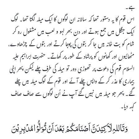
ہے۔
اس قوم کا یہ دستور تھا کہ سالانہ ان لوگوں کا ایک میلہ لگتا تھا۔ لوگ
ایک جنگل میں جمع ہوتے اور دن بھر لہو و لعب میں مشغول رہ کر
شام کو بت خانہ میں جا کر بتوں کی پوجا کرتے اور بتوں کے چڑھاوے،
مٹھائیوں اور کھانوں کو پرشاد کے طور پر کھاتے۔ حضرت ابراہیم علیہ
السلام قوم کی دعوت پر تھوڑی دور تو میلہ کی طرف چلے لیکن پھر اپنی
بیماری کا عذر کر کے واپس چلے آئے اور قوم کے لوگ میلہ میں چلے
گئے۔ پھر جو میلہ میں نہیں گئے آپ نے اُن لوگوں سے صاف صاف
کہہ دیا۔
وَتَاللہِ لَاَکِیۡدَنَّ اَصْنَامَکُمۡ بَعْدَ اَنۡ تُوَلُّوۡا مُدْبِرِیۡنَ