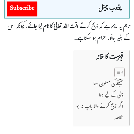
یوٹیوب چینل
Subscribe
تاہم یہ لازم ہے کہ ذبح کرتے وقت
اللہ تعالیٰ کا نام لیا جائے
، کیونکہ اس
کے بغیر جانور حرام ہو سکتا ہے۔
فہرست کا خانہ
عقیقے کی مسنون دعا
بیٹی کے لیے دعا
اگر ذبح کرنے والا باپ نہ ہو
خلاصہ