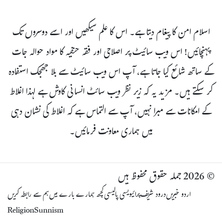
اسلام امن کا پیغام دیتا ہے۔ اس کا علم سیکھیں اور اسے دوسروں تک
پہنچائیں! اس ویب سائیٹ پر اصلاحی اور فقہ حنفیہ کا مواد حوالہ جات
کے ساتھ شائع کیا جاتا ہے، آپ اس ویب سائیٹ سے بلا جھجک استفادہ
کر سکتے ہیں۔ مزید یہ کہ زیر نظر ویب سائٹ انسانی کاوش ہے لہذا اغلاط
کے امکانات سے مبرا نہیں، آپ سے التماس ہے کہ اغلاط کی نشان دہی
میں ہماری معاونت فرمائیں۔
© 2026 جملہ حقوق محفوظ ہیں
اردو خبریں
درود شریف
پرائیویسی پالیسی
کچھ ہمارے بارے میں
ہم سے رابطہ کریں
Religion
Sunnism