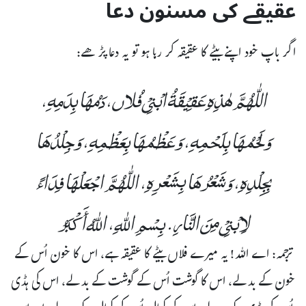
عقیقے کی مسنون دعا
اگر باپ خود اپنے بیٹے کا عقیقہ کر رہا ہو تو یہ دعا پڑھے:
اللّٰهُمَّ هٰذِهِ عَقِیْقَةُ ابْنِیْ فُلاں، دَمُهَا بِدَمِهِ،
وَلَحْمُهَا بِلَحْمِهِ، وَعَظْمُهَا بِعَظْمِهِ، وَجِلْدُهَا
بِجِلْدِهِ، وَشَعْرُهَا بِشَعْرِهِ، اللّٰهُمَّ اجْعَلْهَا فِدَاءً
لِابْنِیْ مِنَ النَّارِ. بِسْمِ اللهِ، اللهُ أَكْبَرُ
ترجمہ: اے اللہ! یہ میرے فلاں بیٹے کا عقیقہ ہے، اس کا خون اُس کے
خون کے بدلے، اس کا گوشت اُس کے گوشت کے بدلے، اس کی ہڈی