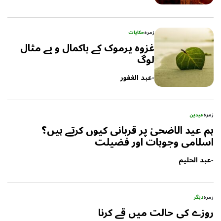
زمرہ
حکایات
غزوہ یرموک کے باکمال و بے مثال
لوگ
-
عبد الغفور
زمرہ
عیدین
ہم عید الاضحیٰ پر قربانی کیوں کرتے ہیں؟
اسلامی وجوہات اور فضیلت
-
عبد الحلیم
زمرہ
دیگر
روزے کی حالت میں قے کرنا