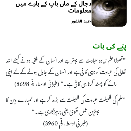
دجال کے ماں باپ کے بارے میں
معلومات
-
عبد الغفور
پتے کی بات
”تھوڑا علم زیادہ عبادت سے بہتر ہے اور انسان کے فقیہ ہونے کیلئے اللہ
تعالی کی عبادت کرناہی کافی ہے اور انسان کے جاہل ہونے کے لئے اپنی
رائے کو پسند کرنا ہی کافی ہے۔“ (طبرانی اوسط، رقم 8698)
”علم کی فضیلت عبادت کی فضیلت سے بڑھ کر ہے اور تمہارے دین کا
بہترین عمل تقویٰ یعنی پرہیزگاری ہے۔“
(طبرانی اوسط، رقم 3960)