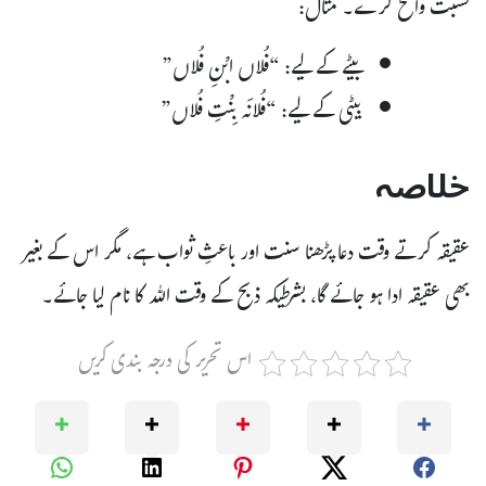
نسبت واضح کرے۔ مثال:
بیٹے کے لیے: “فُلاں ابْنِ فُلاں”
بیٹی کے لیے: “فُلانَہ بِنْتِ فُلاں”
خلاصہ
عقیقہ کرتے وقت دعا پڑھنا سنت اور باعثِ ثواب ہے، مگر اس کے بغیر
بھی عقیقہ ادا ہو جائے گا، بشرطیکہ ذبح کے وقت اللہ کا نام لیا جائے۔
اس تحریر کی درجہ بندی کریں