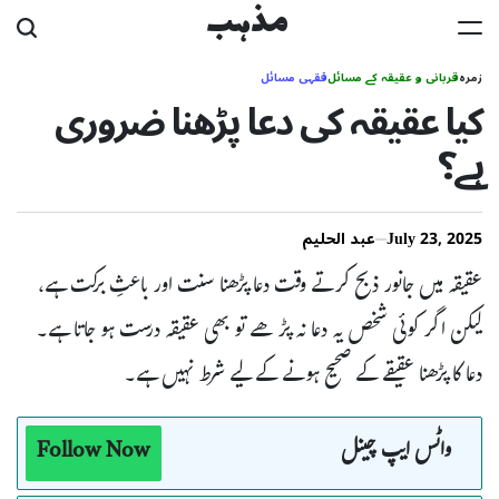
Ski
مذہب
t
زمرہ
قربانی و عقیقہ کے مسائل
فقہی مسائل
conten
کیا عقیقہ کی دعا پڑھنا ضروری
ہے؟
July 23, 2025
عبد الحلیم
عقیقہ میں جانور ذبح کرتے وقت دعا پڑھنا سنت اور باعثِ برکت ہے،
لیکن اگر کوئی شخص یہ دعا نہ پڑھے تو بھی عقیقہ درست ہو جاتا ہے۔
دعا کا پڑھنا عقیقے کے صحیح ہونے کے لیے شرط نہیں ہے۔
واٹس ایپ چینل
Follow Now