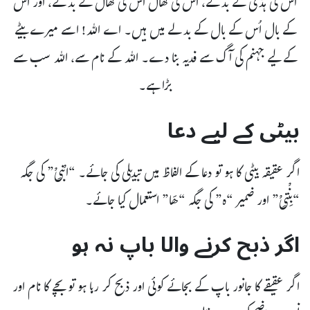
اُس کی ہڈی کے بدلے، اس کی کھال اُس کی کھال کے بدلے، اور اس
کے بال اُس کے بال کے بدلے میں ہیں۔ اے اللہ! اسے میرے بیٹے
کے لیے جہنم کی آگ سے فدیہ بنا دے۔ اللہ کے نام سے، اللہ سب سے
بڑا ہے۔
بیٹی کے لیے دعا
اگر عقیقہ بیٹی کا ہو تو دعا کے الفاظ میں تبدیلی کی جائے۔ “ابْنِیْ” کی جگہ
“بِنْتِیْ” اور ضمیر “ہ” کی جگہ “ھَا” استعمال کیا جائے۔
اگر ذبح کرنے والا باپ نہ ہو
اگر عقیقے کا جانور باپ کے بجائے کوئی اور ذبح کر رہا ہو تو بچے کا نام اور