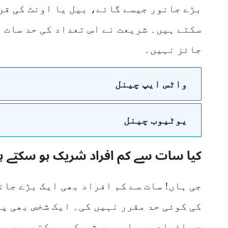
بڑے جانور جیسے گائے، بیل یا اونٹ کی ق
سکتے ہیں۔ شریعت نے اس تعداد کی حد سات م
جائز نہیں۔
واٹس ایپ چینل
یوٹیوب چینل
کیا سات سے کم افراد شریک ہو سکتے ہ
جی ہاں! سات سے کم افراد بھی ایک بڑے جان
کی کوئی حد مقرر نہیں کی۔ ایک شخص بھی پ
چھ افراد بھی اس میں شریک ہو سکتے ہیں۔