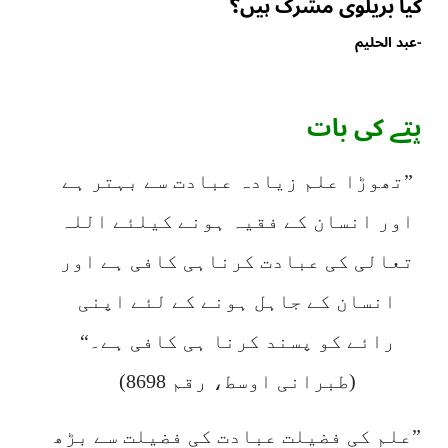
کیا بریلوی مشرک ہیں؟
-
عبد الحلیم
پتے کی بات
”تھوڑا علم زیادہ عبادت سے بہتر ہے
اور انسان کے فقیہ ہونے کیلئے اللہ
تعالی کی عبادت کرناہی کافی ہے اور
انسان کے جاہل ہونے کے لئے اپنی
رائے کو پسند کرنا ہی کافی ہے۔“
(طبرانی اوسط، رقم 8698)
”علم کی فضیلت عبادت کی فضیلت سے بڑھ