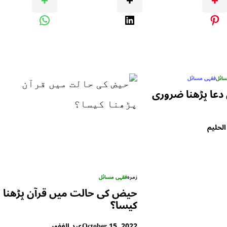
سائل
فقہی مسائل
 دعا پڑھنا ضروری
الحلیم
زمرہ
فقہی مسائل
حیض کی حالت میں قرآن پڑھنا
کیسا؟
October 15, 2022
عبد الغفور