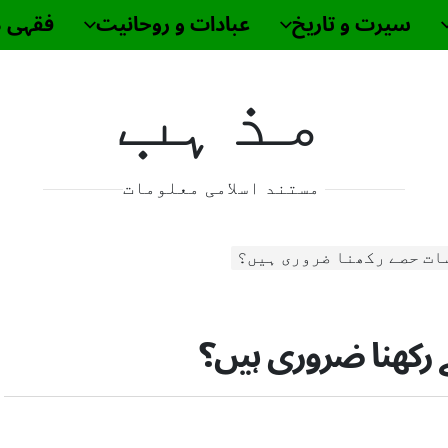
سیرت و تاریخ
عبادات و روحانیت
فقہی 
مذہب
مستند اسلامی معلومات
ات حصے رکھنا ضروری ہیں؟
رکھنا ضروری ہیں؟