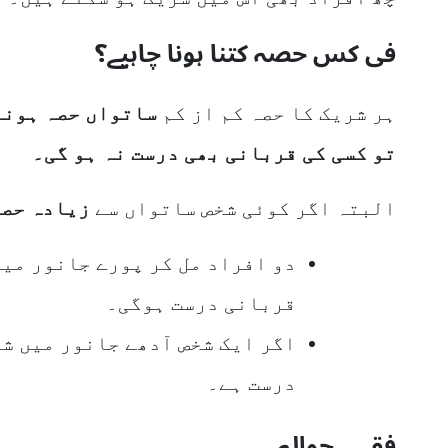
فی کس حصہ کتنا ہونا چاہیے؟
ہر شریک کا حصہ کم از کم
ساتواں حصہ ہونا 
تو کسی کی قربانی بھی درست نہ ہو گی۔
البتہ اگر کوئی شخص ساتواں سے
زیادہ حصہ
قربانی درست ہوگی۔
اگر ایک شخص آدھے جانور میں شر
درست ہے۔
فقہی حوالہ