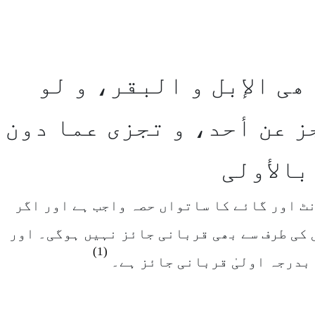
ھی الإبل و البقر، و لو
ز عن أحد، و تجزی عما دون
بالأولی
ٹ اور گائے کا ساتواں حصہ واجب ہے اور اگر
 کی طرف سے بھی قربانی جائز نہیں ہوگی۔ اور
(1)
 بدرجہ اولیٰ قربانی جائز ہے۔