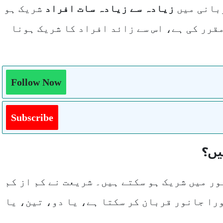
ربانی میں
زیادہ سے زیادہ سات افراد
شریک ہو
قرر کی ہے، اس سے زائد افراد کا شریک ہونا
Follow Now
Subscribe
یں؟
ور میں شریک ہو سکتے ہیں۔ شریعت نے کم از کم
ورا جانور قربان کر سکتا ہے، یا دو، تین، یا