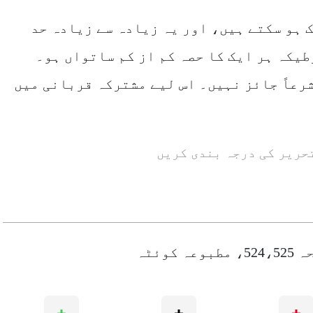
 ہو سکتے ہیں، اور یہ زیادہ سے زیادہ حد
طیکہ ہر ایک کا حصہ کم از کم ساتواں ہو۔
شرعاً جائز نہیں۔ اس لیے مشترکہ قربانی میں
حریر کی درجہ بندی کریں
ح