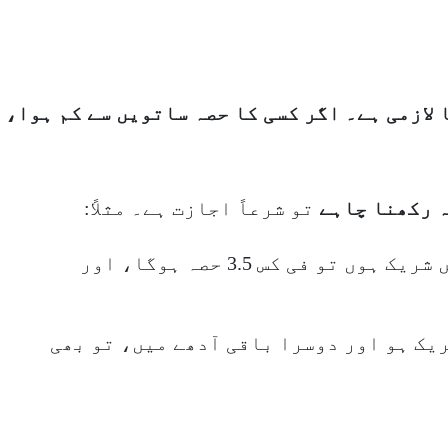
لازمی ہے۔ اگر کسی کا حصہ ساتویں سے کم ہوا،
 رکھنا چاہے
تو شرعاً اجازت ہے۔ مثلاً:
دو افراد مل کر پورے جانور میں شریک ہوں تو فی کس 3.5 حصہ ہوگا، اور
یک ہو اور دوسرا باقی آدھے میں، تو بھی