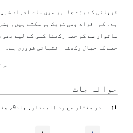
قربانی کے بڑے جانور میں سات افراد شریک
ہے۔ کم افراد بھی شریک ہو سکتے ہیں، بشر
ساتواں سے کم حصہ رکھنا کسی کے لیے بھی 
حصے کا خیال رکھنا انتہائی ضروری ہے۔
اس ت
حوالہ جات
1
↑
در مختار مع رد المحتار، جلد9، صفحہ 524،525، مطبوعہ کوئٹہ