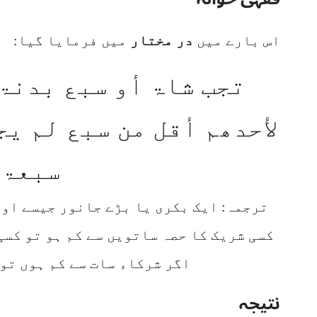
اس بارے میں
در مختار
میں فرمایا گیا:
تجب شاۃ أو سبع بدنۃ 
لأحدھم أقل من سبع لم یج
سبعۃ 
ترجمہ: ایک بکری یا بڑے جانور جیسے اون
کسی شریک کا حصہ ساتویں سے کم ہو تو کسی
اگر شرکاء سات سے کم ہوں تو
نتیجہ