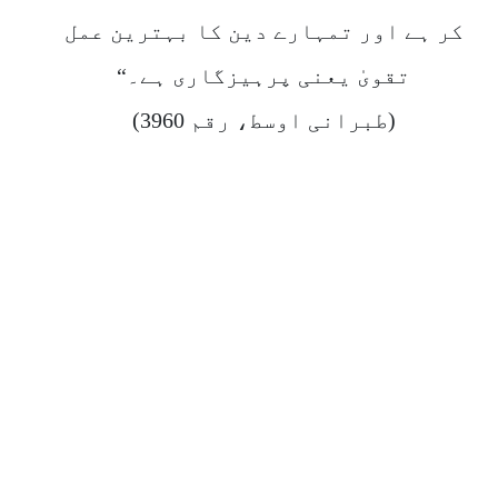
کر ہے اور تمہارے دین کا بہترین عمل
تقویٰ یعنی پرہیزگاری ہے۔“
(طبرانی اوسط، رقم 3960)
والہ جات