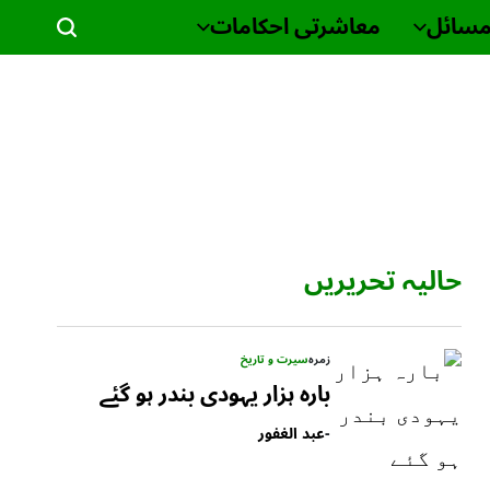
مسائل
معاشرتی احکامات
حالیہ تحریریں
زمرہ
سیرت و تاریخ
بارہ ہزار یہودی بندر ہو گئے
-
عبد الغفور