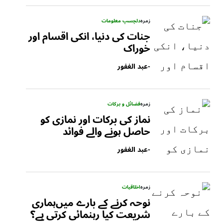
زمرہ
دلچسپ معلومات
جنات کی دنیا، انکی اقسام اور
خوراک
-
عبد الغفور
زمرہ
فضائل و برکات
نماز کی برکات اور نمازی کو
حاصل ہونے والے فوائد
-
عبد الغفور
زمرہ
اخلاقیات
نوحہ کرنے کے بارے میں‌ہماری
شریعت کیا رہنمائی کرتی ہے؟