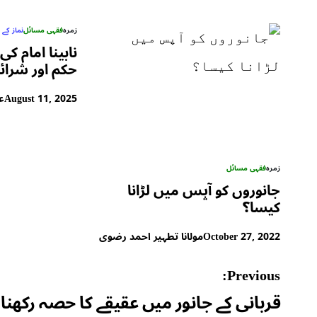
زمرہ
فقہی مسائل
نماز کے
نابینا امام کی
حکم اور شرائ
August 11, 2025
عب
زمرہ
فقہی مسائل
جانوروں کو آپس میں لڑانا
کیسا؟
October 27, 2022
مولانا تطہیر احمد رضوی
Post
Previous:
navigation
قربانی کے جانور میں عقیقے کا حصہ رکھنا