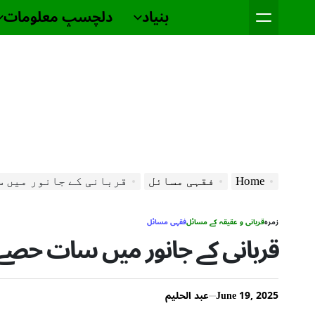
بنیاد
دلچسپ معلومات
Ski
t
conten
Home
فقہی مسائل
قربانی کے جانور میں س
زمرہ
قربانی و عقیقہ کے مسائل
فقہی مسائل
قربانی کے جانور میں سات حصے 
June 19, 2025
عبد الحلیم