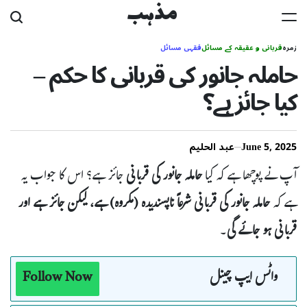
Ski
مذہب
t
زمرہ
قربانی و عقیقہ کے مسائل
فقہی مسائل
conten
حاملہ جانور کی قربانی کا حکم –
کیا جائز ہے؟
June 5, 2025
عبد الحلیم
آپ نے پوچھا ہے کہ کیا
حاملہ جانور کی قربانی
جائز ہے؟ اس کا جواب یہ
ہے کہ
حاملہ جانور کی قربانی شرعاً ناپسندیدہ (مکروہ) ہے، لیکن جائز ہے اور
قربانی ہو جائے گی
۔
واٹس ایپ چینل
Follow Now