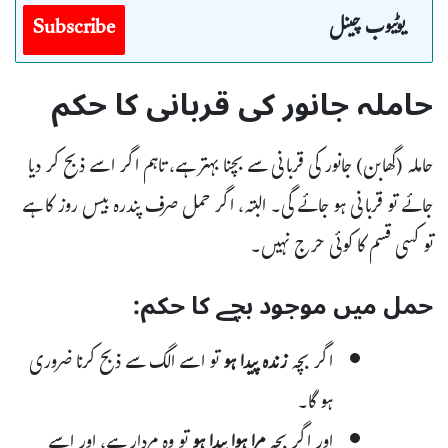
یوٹیوب چینل
Subscribe
حاملہ جانور کی قربانی کا حکم
حاملہ (گھابن) جانور کی قربانی سے بچنا بہتر ہے، تاہم اگر اسے ذبح کر دیا
جائے تو قربانی ہو جائے گی۔ البتہ، اگر حمل صرف پندرہ بیس روز کا ہے
تو کسی قسم کا کوئی حرج نہیں۔
حمل میں موجود بچے کا حکم:
اگر بچہ
زندہ پیدا ہو
تو اسے الگ سے ذبح کرنا ضروری
ہو گا۔
اور اگر بچہ
مرا ہوا پیدا ہو
تو وہ مردار ہے، اور اسے