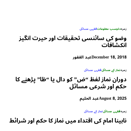
زمرہ
دلچسپ معلومات
فقہی مسائل
وضو کی سائنسی تحقیقات اور حیرت انگیز
انکشافات
December 18, 2018
عبد الغفور
زمرہ
نماز کے مسائل
فقہی مسائل
دوران نماز لفظ “ض” کو دال یا “ظا” پڑھنے کا
حکم اور شرعی مسائل
August 8, 2025
عبد الحلیم
زمرہ
فقہی مسائل
نماز کے مسائل
نابینا امام کی اقتداء میں نماز کا حکم اور شرائط