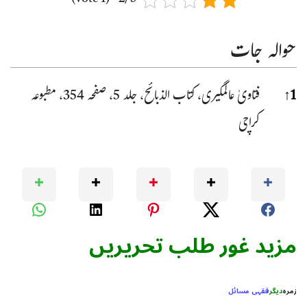
حوالہ جات
حوا
1
↑
فتاویٰ عالمگیری، کتاب الذبائح، جلد 5، صفحہ 354، مطبوعہ
کراچی
مزید غور طلب تحریریں
زمرہ
دیگر
فقہی مسائل