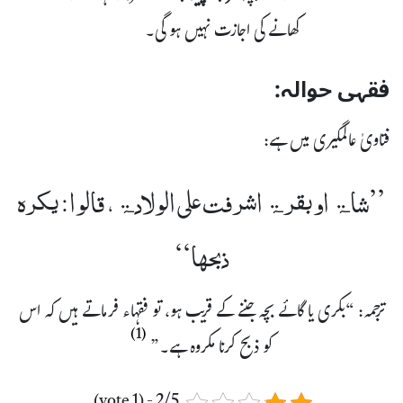
کھانے کی اجازت نہیں ہو گی۔
فقہی حوالہ:
فتاویٰ عالمگیری میں ہے:
’’شاۃ او بقرۃ اشرفت علی الولادۃ، قالوا: یکرہ
ذبحھا‘‘
ترجمہ: “بکری یا گائے بچہ جننے کے قریب ہو، تو فقہاء فرماتے ہیں کہ اس
(1)
کو ذبح کرنا مکروہ ہے۔”
2/5 - (1 vote)