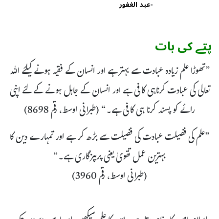
-
عبد الغفور
پتے کی بات
”تھوڑا علم زیادہ عبادت سے بہتر ہے اور انسان کے فقیہ ہونے کیلئے اللہ
تعالی کی عبادت کرناہی کافی ہے اور انسان کے جاہل ہونے کے لئے اپنی
رائے کو پسند کرنا ہی کافی ہے۔“ (طبرانی اوسط، رقم 8698)
”علم کی فضیلت عبادت کی فضیلت سے بڑھ کر ہے اور تمہارے دین کا
بہترین عمل تقویٰ یعنی پرہیزگاری ہے۔“
(طبرانی اوسط، رقم 3960)