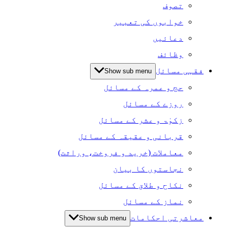
تصوف
خوابوں کی تعبیر
دعائیں
وظائف
فقہی مسائل
Show sub menu
حج و عمرہ کے مسائل
روزے کے مسائل
زکوٰۃ و عشر کے مسائل
قربانی و عقیقہ کے مسائل
معاملات (خرید و فروخت، وراثت)
نجاستوں کا بیان
نکاح و طلاق کے مسائل
نماز کے مسائل
معاشرتی احکامات
Show sub menu