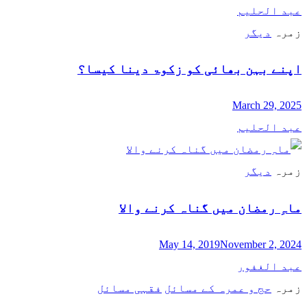
عبد الحلیم
زمرہ
دیگر
اپنے بہن بھائی کو زکوۃ دینا کیسا؟
March 29, 2025
عبد الحلیم
زمرہ
دیگر
ماہِ رمضان میں گناہ کرنے والا
May 14, 2019
November 2, 2024
عبد الغفور
زمرہ
حج و عمرہ کے مسائل
فقہی مسائل