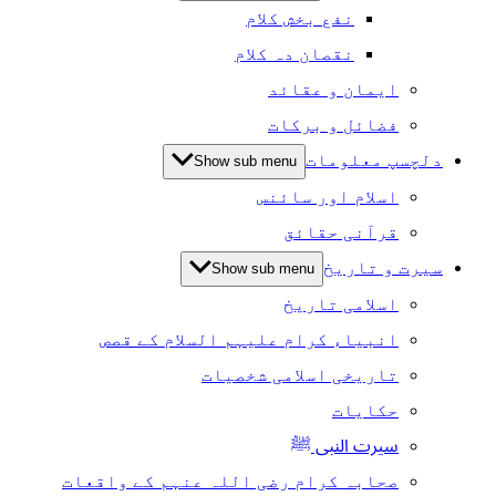
نفع بخش کلام
نقصان دہ کلام
ایمان و عقائد
فضائل و برکات
دلچسپ معلومات
Show sub menu
اسلام اور سائنس
قرآنی حقائق
سیرت و تاریخ
Show sub menu
اسلامی تاریخ
انبیاء کرام علیہم السلام کے قصص
تاریخی اسلامی شخصیات
حکایات
سیرت النبی ﷺ
صحابہ کرام رضی اللہ عنہم کے واقعات