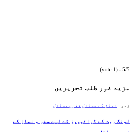
5/5 - (1 vote)
مزید غور طلب تحریریں
زمرہ
نماز کے مسائل
فقہی مسائل
لونگ روٹ کے ڈرائیورز کے لیے سفر و نماز کے