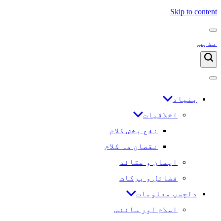
Skip to content
مذہب
بنیاد
اخلاقیات
نفع بخش کلام
نقصان دہ کلام
ایمان و عقائد
فضائل و برکات
دلچسپ معلومات
اسلام اور سائنس