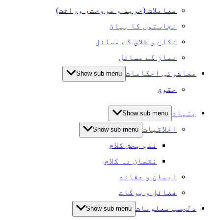
معاملات (خرید و فروخت، وراثت)
نجاستوں کا بیان
نکاح و طلاق کے مسائل
نماز کے مسائل
معاشرتی احکامات
Show sub menu
حقوق
بنیاد
Show sub menu
اخلاقیات
Show sub menu
نفع بخش کلام
نقصان دہ کلام
ایمان و عقائد
فضائل و برکات
دلچسپ معلومات
Show sub menu