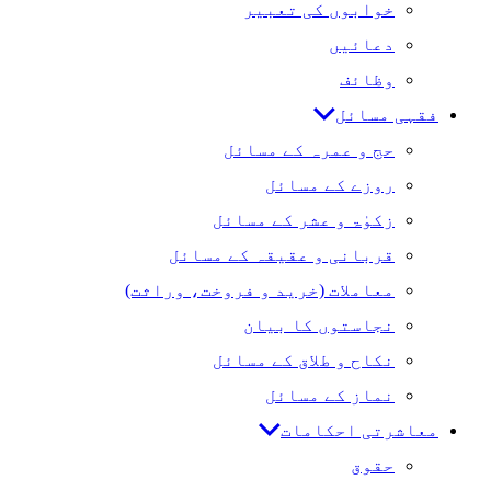
خوابوں کی تعبیر
دعائیں
وظائف
فقہی مسائل
حج و عمرہ کے مسائل
روزے کے مسائل
زکوٰۃ و عشر کے مسائل
قربانی و عقیقہ کے مسائل
معاملات (خرید و فروخت، وراثت)
نجاستوں کا بیان
نکاح و طلاق کے مسائل
نماز کے مسائل
معاشرتی احکامات
حقوق