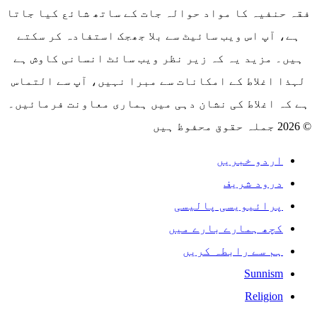
فقہ حنفیہ کا مواد حوالہ جات کے ساتھ شائع کیا جاتا
ہے، آپ اس ویب سائیٹ سے بلا جھجک استفادہ کر سکتے
ہیں۔ مزید یہ کہ زیر نظر ویب سائٹ انسانی کاوش ہے
لہذا اغلاط کے امکانات سے مبرا نہیں، آپ سے التماس
ہے کہ اغلاط کی نشان دہی میں ہماری معاونت فرمائیں۔
© 2026 جملہ حقوق محفوظ ہیں
اردو خبریں
درود شریف
پرائیویسی پالیسی
کچھ ہمارے بارے میں
ہم سے رابطہ کریں
Sunnism
Religion