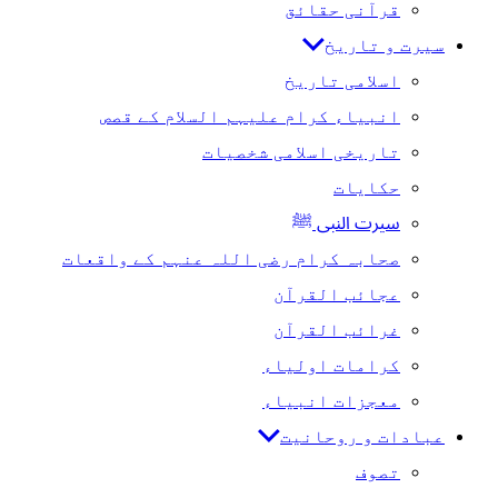
قرآنی حقائق
سیرت و تاریخ
اسلامی تاریخ
انبیاء کرام علیہم السلام کے قصص
تاریخی اسلامی شخصیات
حکایات
سیرت النبی ﷺ
صحابہ کرام رضی اللہ عنہم کے واقعات
عجائب القرآن
غرائب القرآن
کرامات اولیاء
معجزات انبیاء
عبادات و روحانیت
تصوف