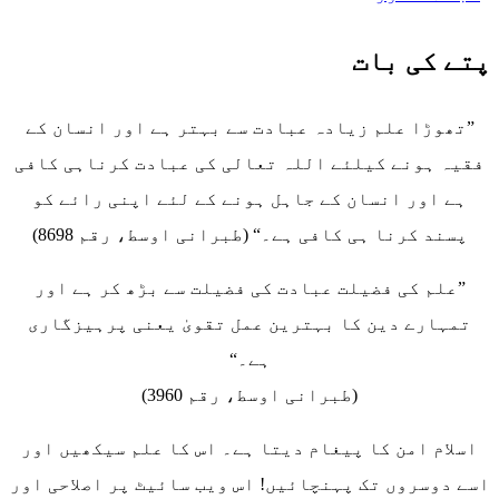
پتے کی بات
”تھوڑا علم زیادہ عبادت سے بہتر ہے اور انسان کے
فقیہ ہونے کیلئے اللہ تعالی کی عبادت کرناہی کافی
ہے اور انسان کے جاہل ہونے کے لئے اپنی رائے کو
پسند کرنا ہی کافی ہے۔“ (طبرانی اوسط، رقم 8698)
”علم کی فضیلت عبادت کی فضیلت سے بڑھ کر ہے اور
تمہارے دین کا بہترین عمل تقویٰ یعنی پرہیزگاری
ہے۔“
(طبرانی اوسط، رقم 3960)
اسلام امن کا پیغام دیتا ہے۔ اس کا علم سیکھیں اور
اسے دوسروں تک پہنچائیں! اس ویب سائیٹ پر اصلاحی اور