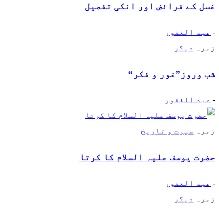
غسل کے فرائض اور انکی تفصیل
-
عبد الغفور
زمرہ
دیگر
شب وروز”غور و فکر“
-
عبد الغفور
زمرہ
سیرت و تاریخ
حضرت یوسف علیہ السلام کا کرتا
-
عبد الغفور
زمرہ
دیگر