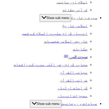
اسلام اور سائنس
قرآنی حقائق
سیرت و تاریخ
Show sub menu
اسلامی تاریخ
انبیاء کرام علیہم السلام کے قصص
تاریخی اسلامی شخصیات
حکایات
سیرت النبی ﷺ
صحابہ کرام رضی اللہ عنہم کے واقعات
عجائب القرآن
غرائب القرآن
کرامات اولیاء
معجزات انبیاء
عبادات و روحانیت
Show sub menu