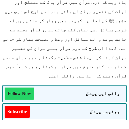
یاد رہے کہ درس قرآن میں قرآن پاک کے متعلق اور
آیات کی تفسیر بیان کی جاتی ہے، اسی طرح اس درس میں
حضور ﷺ کی احادیث کریمہ بھی بیان کی جاتی ہیں اور
شرعی مسائل بھی بیان کئے جاتے ہیں، قرآن مجید سے
ثابت ہونے والے مسائل اور وعظ و نصیحت بیان کی جاتی
ہے۔ لھذا اس طرح کے درس قرآن یعنی قرآن کی تفسیر
بیان کرنے کی ایسا شخص صلاحیت رکھتا ہے جو قرآن فہمی
کے لیے درکار علوم میں مہارت رکھتا ہو وہ شرعاً درس
قرآن دینے کا اہل ہے۔ واللہ اعلم
واٹس ایپ چینل
Follow Now
یوٹیوب چینل
Subscribe