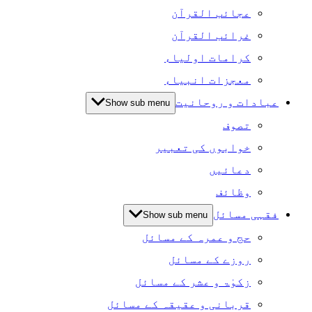
عجائب القرآن
غرائب القرآن
کرامات اولیاء
معجزات انبیاء
عبادات و روحانیت
Show sub menu
تصوف
خوابوں کی تعبیر
دعائیں
وظائف
فقہی مسائل
Show sub menu
حج و عمرہ کے مسائل
روزے کے مسائل
زکوٰۃ و عشر کے مسائل
قربانی و عقیقہ کے مسائل