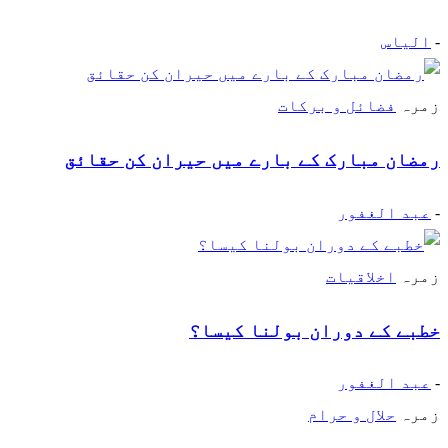
-
الیاس
زمرہ
فضائل و برکات
رمضان مبارک کے بارے میں حیران کن حقائق
-
عبد الغفور
زمرہ
اخلاقیات
خطبے کے دوران بولنا کیسا؟
-
عبد الغفور
زمرہ
حلال و حرام