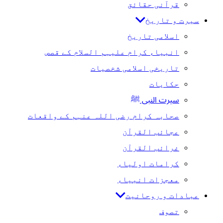
قرآنی حقائق
سیرت و تاریخ
اسلامی تاریخ
انبیاء کرام علیہم السلام کے قصص
تاریخی اسلامی شخصیات
حکایات
سیرت النبی ﷺ
صحابہ کرام رضی اللہ عنہم کے واقعات
عجائب القرآن
غرائب القرآن
کرامات اولیاء
معجزات انبیاء
عبادات و روحانیت
تصوف