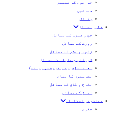
خوابوں کی تعبیر
دعائیں
وظائف
فقہی مسائل
حج و عمرہ کے مسائل
روزے کے مسائل
زکوٰۃ و عشر کے مسائل
قربانی و عقیقہ کے مسائل
معاملات (خرید و فروخت، وراثت)
نجاستوں کا بیان
نکاح و طلاق کے مسائل
نماز کے مسائل
معاشرتی احکامات
حقوق