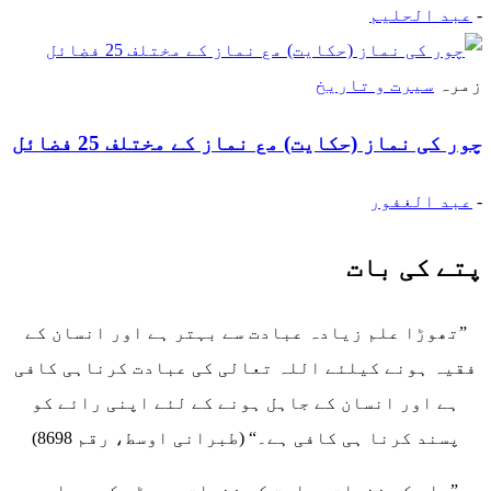
-
عبد الحلیم
زمرہ
سیرت و تاریخ
چور کی نماز (حکایت) مع نماز کے مختلف 25 فضائل
-
عبد الغفور
پتے کی بات
”تھوڑا علم زیادہ عبادت سے بہتر ہے اور انسان کے
فقیہ ہونے کیلئے اللہ تعالی کی عبادت کرناہی کافی
ہے اور انسان کے جاہل ہونے کے لئے اپنی رائے کو
پسند کرنا ہی کافی ہے۔“ (طبرانی اوسط، رقم 8698)
”علم کی فضیلت عبادت کی فضیلت سے بڑھ کر ہے اور