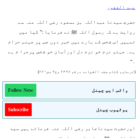
عبد الغفور
حضرتِ سیدنا عبداللہ بن مسعود رضی اللہ عنہ سے
روایت ہے کہ رسول اللہ ﷺ نے فرمایا :” کیا میں
تمہیں اس شخص کے بارے میں خبر دوں جس پر جہنم حرام
ہے۔ جہنم نرم خو نرم دل اورآسان خو شخص پرحرا م ہے
۔“
(ترمذی، کتاب صفۃ القیامۃ ،رقم ۲۴۹۶ ،ج۴ ،ص۲۲۰)
واٹس ایپ چینل
Follow Now
یوٹیوب چینل
Subscribe
اورحضرت سیدناجابر رضی اللہ عنہ فرماتے ہیں سید