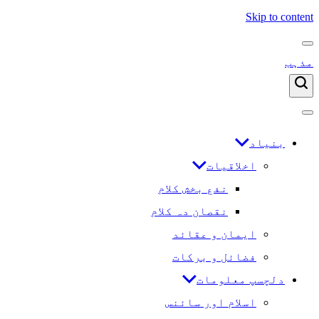
Skip to content
مذہب
بنیاد
اخلاقیات
نفع بخش کلام
نقصان دہ کلام
ایمان و عقائد
فضائل و برکات
دلچسپ معلومات
اسلام اور سائنس