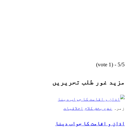
5/5 - (1 vote)
مزید غور طلب تحریریں
زمرہ
نفع بخش کلام
اخلاقیات
اذان و اقامت کا جواب دینا