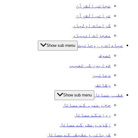
عجائب القرآن
غرائب القرآن
کرامات اولیاء
معجزات انبیاء
عبادات و روحانیت
Show sub menu
تصوف
خوابوں کی تعبیر
دعائیں
وظائف
فقہی مسائل
Show sub menu
حج و عمرہ کے مسائل
روزے کے مسائل
زکوٰۃ و عشر کے مسائل
قربانی و عقیقہ کے مسائل