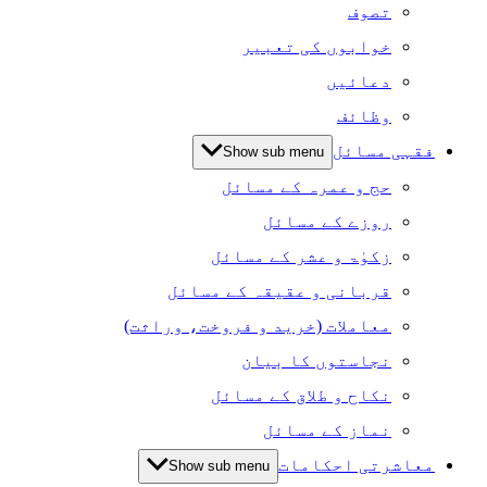
تصوف
خوابوں کی تعبیر
دعائیں
وظائف
فقہی مسائل
Show sub menu
حج و عمرہ کے مسائل
روزے کے مسائل
زکوٰۃ و عشر کے مسائل
قربانی و عقیقہ کے مسائل
معاملات (خرید و فروخت، وراثت)
نجاستوں کا بیان
نکاح و طلاق کے مسائل
نماز کے مسائل
معاشرتی احکامات
Show sub menu