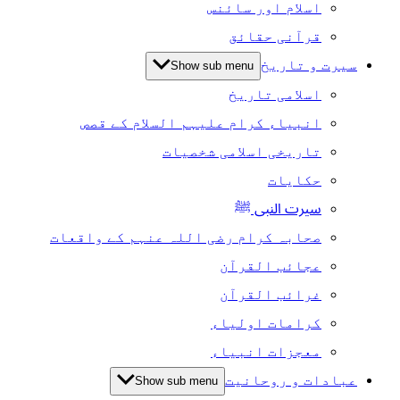
اسلام اور سائنس
قرآنی حقائق
سیرت و تاریخ
Show sub menu
اسلامی تاریخ
انبیاء کرام علیہم السلام کے قصص
تاریخی اسلامی شخصیات
حکایات
سیرت النبی ﷺ
صحابہ کرام رضی اللہ عنہم کے واقعات
عجائب القرآن
غرائب القرآن
کرامات اولیاء
معجزات انبیاء
عبادات و روحانیت
Show sub menu