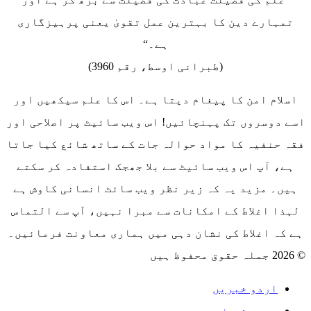
تمہارے دین کا بہترین عمل تقویٰ یعنی پرہیزگاری
ہے۔“
(طبرانی اوسط، رقم 3960)
اسلام امن کا پیغام دیتا ہے۔ اس کا علم سیکھیں اور
اسے دوسروں تک پہنچائیں! اس ویب سائیٹ پر اصلاحی اور
فقہ حنفیہ کا مواد حوالہ جات کے ساتھ شائع کیا جاتا
ہے، آپ اس ویب سائیٹ سے بلا جھجک استفادہ کر سکتے
ہیں۔ مزید یہ کہ زیر نظر ویب سائٹ انسانی کاوش ہے
لہذا اغلاط کے امکانات سے مبرا نہیں، آپ سے التماس
ہے کہ اغلاط کی نشان دہی میں ہماری معاونت فرمائیں۔
© 2026 جملہ حقوق محفوظ ہیں
اردو خبریں
درود شریف