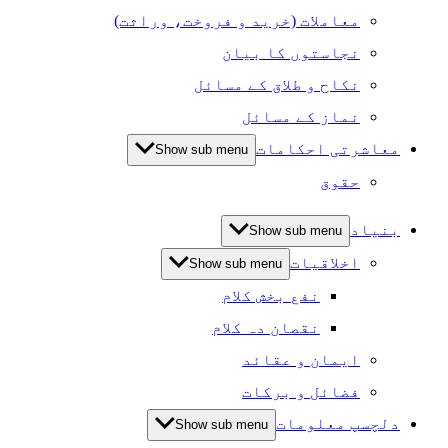
معاملات (خرید و فروخت، وراثت)
نجاستوں کا بیان
نکاح و طلاق کے مسائل
نماز کے مسائل
معاشرتی احکامات
Show sub menu
حقوق
بنیاد
Show sub menu
اخلاقیات
Show sub menu
نفع بخش کلام
نقصان دہ کلام
ایمان و عقائد
فضائل و برکات
دلچسپ معلومات
Show sub menu