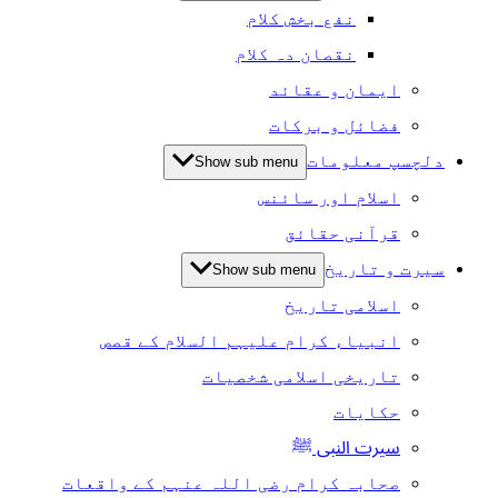
نفع بخش کلام
نقصان دہ کلام
ایمان و عقائد
فضائل و برکات
دلچسپ معلومات
Show sub menu
اسلام اور سائنس
قرآنی حقائق
سیرت و تاریخ
Show sub menu
اسلامی تاریخ
انبیاء کرام علیہم السلام کے قصص
تاریخی اسلامی شخصیات
حکایات
سیرت النبی ﷺ
صحابہ کرام رضی اللہ عنہم کے واقعات