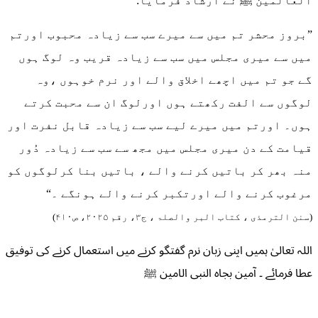
العالمین ﷺ نے ارشاد فرمایا:
”بروز محشر تم میں سے میرے سب سے زیادہ محبوب اورتم
میں سے میری مجلس میں سب سے زیادہ قریب وہ لوگ ہوں
گے جو تم میں اچھے اخلاق والے اور نرم خوہوں ،وہ
لوگوں سے الفت رکھتے ہوں اورلوگ ان سے محبت کرتے
ہوں۔ اورتم میں میرے لیے سب سے زیادہ قابل نفرت اور
قیامت کے دن میری مجلس میں مجھ سے سب سے زیادہ دُور
منہ بھر کر باتیں کرنے والے ، باتیں بنا کرلوگوں کو
مرغوب کرنے والے اورتکبر کرنے والے ہونگے ۔“
(سنن الترمذی ، کتاب البر والصلۃ ، ج۳، رقم ۲۰۲۵، ص۴۱۰)
اللہ تعالیٰ ہمیں اپنی زبان نرم گفتگو کرنے میں استعمال کرنے کی توفیق
عطا فرمائے ۔ آمین بجاہ النبی الامین ﷺ