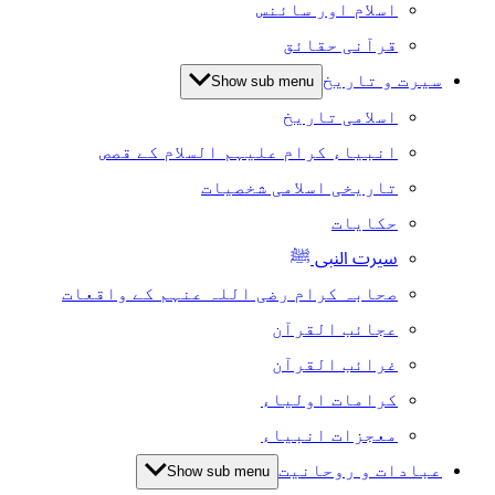
اسلام اور سائنس
قرآنی حقائق
سیرت و تاریخ
Show sub menu
اسلامی تاریخ
انبیاء کرام علیہم السلام کے قصص
تاریخی اسلامی شخصیات
حکایات
سیرت النبی ﷺ
صحابہ کرام رضی اللہ عنہم کے واقعات
عجائب القرآن
غرائب القرآن
کرامات اولیاء
معجزات انبیاء
عبادات و روحانیت
Show sub menu