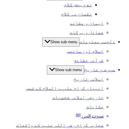
نفع بخش کلام
نقصان دہ کلام
ایمان و عقائد
فضائل و برکات
دلچسپ معلومات
Show sub menu
اسلام اور سائنس
قرآنی حقائق
سیرت و تاریخ
Show sub menu
اسلامی تاریخ
انبیاء کرام علیہم السلام کے قصص
تاریخی اسلامی شخصیات
حکایات
سیرت النبی ﷺ
صحابہ کرام رضی اللہ عنہم کے واقعات