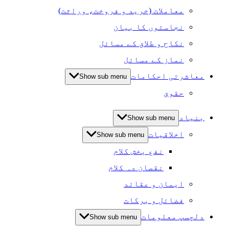
معاملات (خرید و فروخت، وراثت)
نجاستوں کا بیان
نکاح و طلاق کے مسائل
نماز کے مسائل
معاشرتی احکامات
Show sub menu
حقوق
بنیاد
Show sub menu
اخلاقیات
Show sub menu
نفع بخش کلام
نقصان دہ کلام
ایمان و عقائد
فضائل و برکات
دلچسپ معلومات
Show sub menu