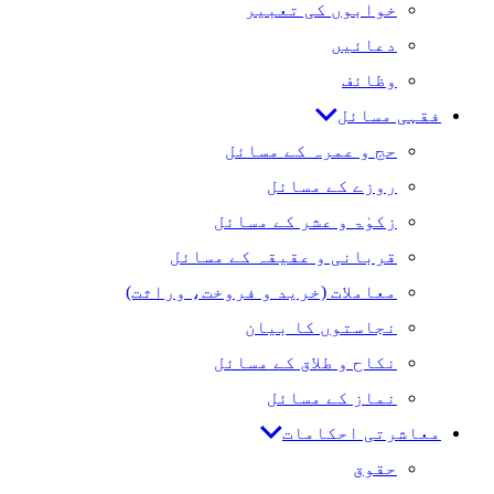
خوابوں کی تعبیر
دعائیں
وظائف
فقہی مسائل
حج و عمرہ کے مسائل
روزے کے مسائل
زکوٰۃ و عشر کے مسائل
قربانی و عقیقہ کے مسائل
معاملات (خرید و فروخت، وراثت)
نجاستوں کا بیان
نکاح و طلاق کے مسائل
نماز کے مسائل
معاشرتی احکامات
حقوق