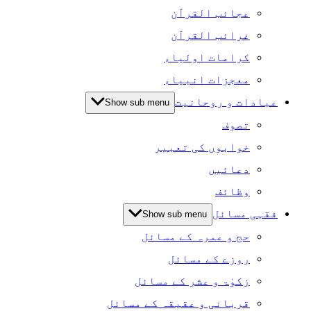
عجائب القرآن
غرائب القرآن
کرامات اولیاء
معجزات انبیاء
عبادات و روحانیت
Show sub menu
تصوف
خوابوں کی تعبیر
دعائیں
وظائف
فقہی مسائل
Show sub menu
حج و عمرہ کے مسائل
روزے کے مسائل
زکوٰۃ و عشر کے مسائل
قربانی و عقیقہ کے مسائل