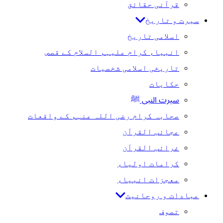
قرآنی حقائق
سیرت و تاریخ
اسلامی تاریخ
انبیاء کرام علیہم السلام کے قصص
تاریخی اسلامی شخصیات
حکایات
سیرت النبی ﷺ
صحابہ کرام رضی اللہ عنہم کے واقعات
عجائب القرآن
غرائب القرآن
کرامات اولیاء
معجزات انبیاء
عبادات و روحانیت
تصوف