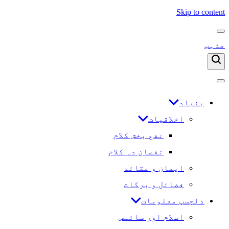
Skip to content
مذہب
بنیاد
اخلاقیات
نفع بخش کلام
نقصان دہ کلام
ایمان و عقائد
فضائل و برکات
دلچسپ معلومات
اسلام اور سائنس