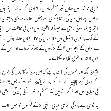
مغربی ممالک میں جہاں غیر مسلم مادر پدر آزادی کے ساتھ رہتے ہیں 
حاصل ہے اس دن کی دَھماچوکڑی سے بعض اوقات وہ بھی پریشان ہ
احتجاج بلند ہوتی رہتی ہے جیسا کہ انگلینڈ میں اس کی مخالفت میں احتجاج
کے ایک پرائمری اسکول میں 10 سا
ہے وہاں کے نوجوانوں لڑکے لڑکیوں کے ناجائز تعلقات اور اس کے نتی
اس کا اندازہ بخوبی لگایا جاسکتا ہے۔
انتہائی دکھ اور افسوس کی بات یہ ہے کہ اس دن کو کافروں کی طرح
کے رسول کریم ﷺ کے عطا کئے ہوئے پاکیزہ احکامات کو پسِ پشت ڈالتے
کی سیاہی میں اضافہ کرتے ہیں بلکہ مسلم معاشرے کی پاکیزگی کو بھی 
بد نگاہی، بے پردگی، فحاشی عریانی، اجنبی لڑکے لڑکیوں کا میل ملاپ، 