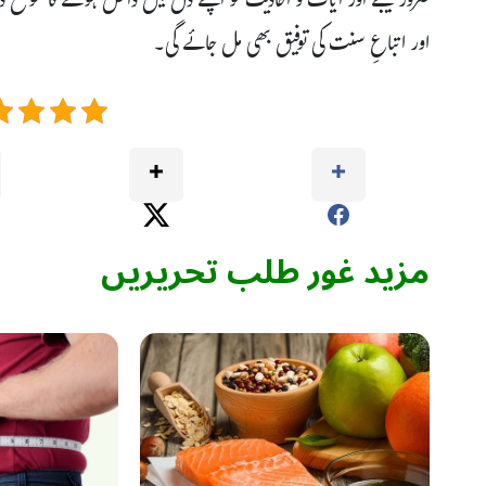
ضرور کیجئے اور آیات و اَحادیث کو اپنے دل میں داخل ہونے کا موقع دیج
اور اتباعِ سنت کی توفیق بھی مل جائے گی۔
مزید غور طلب تحریریں