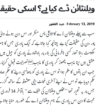
ویلنٹائن ڈے کیا ہے؟ اسکی حقی
February 13, 2019
عبد الغفور
سب سے پہلے ویلنٹائن ڈے کا تاریخی پس منظر اور اس دن ہونے والی خر
پور دن کی حقیقت کیا ہے چنانچہ کہا جاتا ہے کہ ایک پادری جس کا نام
حکومت رہتا تھا، کسی نافرمانی کی بناء پر بادشاہ نے پادری کو جیل میں
عشق میں اپنا مذہب چھوڑ کر پادری کا مذہب نصرانیت قبول کرلیا، اب
جب ان باتوں کا علم ہوا تو اس نے پادری کو پھانسی دینے کا حکم صادر
حکم دیدیا ہے تو اس نے اپنے آخری لمحات اپنی معشوقہ کے ساتھ گزرنے
محبت کا دن اس پادری کے نام ویلنٹائن ڈے کے طور پر منایا جاتا 