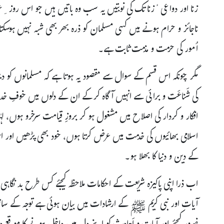
زنا اور دواعی ٔزنا تک کی نوبتیں یہ سب وہ باتیں ہیں جو اس رو
ناجائز و حرام ہونے میں کسی مسلمان کو ذرہ بھر بھی شبہ نہیں ہوسکتا
اُمور کی حرمت و مذمت ثابت ہے۔
مگر چونکہ اس قسم کے سوال سے مقصود یہ ہوتا ہے کہ مسلمانوں کو د
کی شَناعَت و برائی سے انہیں آگاہ کرکے ان کے دلوں میں خوفِ خدا 
افکار و کردار کی اصلاح میں مشغول ہو کر بروزِ قیامت سرخرو ہوں، 
اسلامی بھائیوں کی خدمت میں عرض کرتا ہوں، خود بھی پڑھیں اور ا
کے دین و دنیا کا بھلا ہو۔
اب ذرا اپنی پاکیزہ شریعت کے احکامات ملاحظہ کیجئے کس طرح بد نگاہی ب
آیات اور نبی کریم ﷺ کے ارشادات میں بیان ہوئی ہے توجہ کے ساتھ 