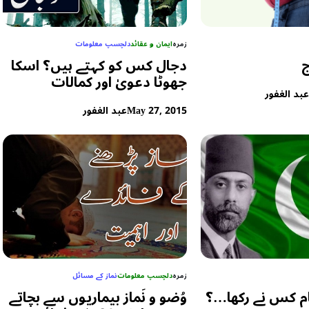
زمرہ
ایمان و عقائد
دلچسپ معلومات
ج
دجال کس کو کہتے ہیں؟ اسکا
جھوٹا دعویٰ اور کمالات
بد الغفور
May 27, 2015
عبد الغفور
زمرہ
دلچسپ معلومات
نماز کے مسائل
ام کس نے رکھا…؟
وُضو و نَماز بیماریوں سے بچاتے