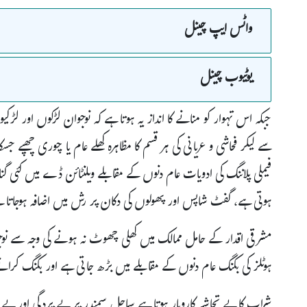
واٹس ایپ چینل
یوٹیوب چینل
جبکہ اس تہوار کو منانے کا انداز یہ ہوتا ہے کہ نوجوان لڑکوں اور 
سے لیکر فحاشی و عریانی کی ہر قسم کا مظاہرہ کھلے عام یا چوری چھپے جس
فیملی پلاننگ کی ادویات عام دنوں کے مقابلے ویلنٹائن ڈے میں کئی گنا
ہوتی ہے، گفٹ شاپس اور پھولوں کی دکان پر رش میں اضافہ ہوجاتا ہ
مشرقی اقدار کے حامل ممالک میں کھلی چھوٹ نہ ہونے کی وجہ سے ن
ہوٹلز کی بکنگ عام دنوں کے مقابلے میں بڑھ جاتی ہے اور بکنگ کرا
شراب کا بے تحاشہ کاروبار ہوتا ہے ساحلِ سمندر پر بے پردگی اور بے حی