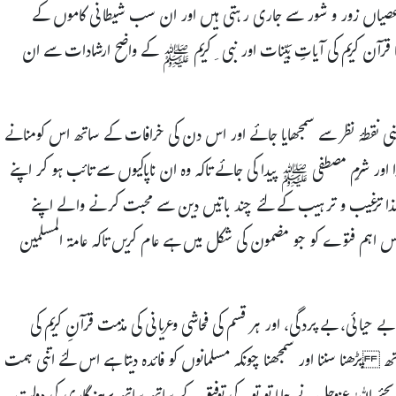
ز ِعصیاں زور و شور سے جاری رہتی ہیں اور ان سب شیطانی کاموں کے
 قرآن کریم کی آیاتِ بَیِّنات اور نبی ِکریم ﷺ کے واضح ارشادات سے ان
ینی نقطۂ نظر سے سمجھایا جائے اور اس دن کی خرافات کے ساتھ اس کومنانے
اور شرمِ مصطفی ﷺ پیدا کی جائے تاکہ وہ ان ناپاکیوں سے تائب ہو کر اپنے
لہٰذا ترغیب و ترہیب کے لئے چند باتیں دین سے محبت کرنے والے اپنے
س اہم فتوے کو جو مضمون کی شکل میں ہے عام کریں تاکہ عامۃ المسلمین
ے حیائی، بے پردگی، اور ہر قسم کی فحاشی وعریانی کی مذمت قرآنِ کریم کی
پڑھنا سننا اور سمجھنا چونکہ مسلمانوں کو فائدہ دیتا ہے اس لئے اتنی ہمت