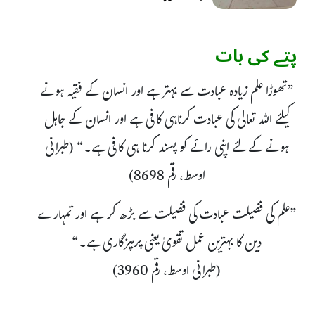
پتے کی بات
”تھوڑا علم زیادہ عبادت سے بہتر ہے اور انسان کے فقیہ ہونے
کیلئے اللہ تعالی کی عبادت کرناہی کافی ہے اور انسان کے جاہل
ہونے کے لئے اپنی رائے کو پسند کرنا ہی کافی ہے۔“ (طبرانی
اوسط، رقم 8698)
”علم کی فضیلت عبادت کی فضیلت سے بڑھ کر ہے اور تمہارے
دین کا بہترین عمل تقویٰ یعنی پرہیزگاری ہے۔“
(طبرانی اوسط، رقم 3960)