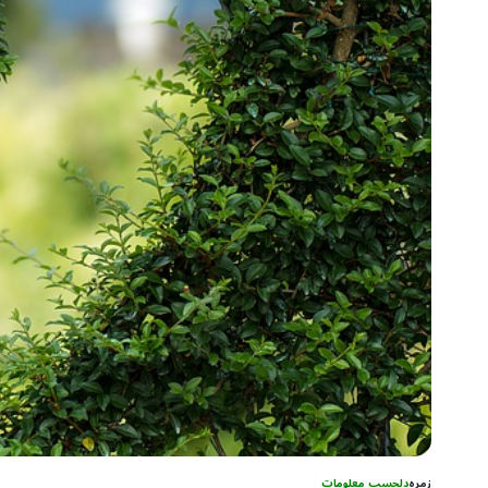
زمرہ
دلچسپ معلومات