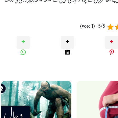
ئے اللّٰہ عزوجل نے چاہا تو توبہ کی توفیق کے ساتھ ساتھ پرہیز گاری کی دولت
5/5 - (1 vote)