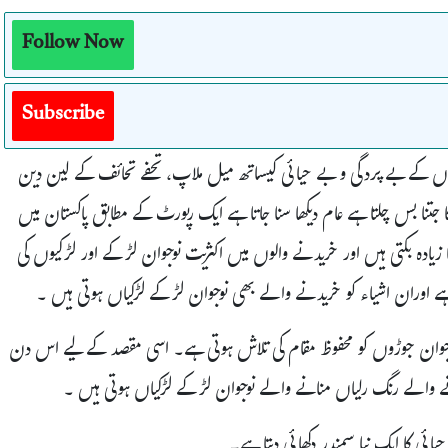
Follow Now
Subscribe
لڑکیوں کے بے پردگی و بے حیائی کیساتھ میل ملاپ، تحفے تحائف کے لین دین
کا جتنا بس چلتا ہے عام دیکھا سنا جاتا ہے ایک رپورٹ کے مطابق پاکستان میں
 زیادہ بکتی ہیں اور خریدنے والوں میں اکثریت نوجوان لڑکے اور لڑکیوں کی
ے اوران اشیاء کو خریدنے والے بھی نوجوان لڑکے لڑکیاں ہوتی ہیں ۔
وجوان جوڑوں کو محفوظ مقام کی تلاش ہوتی ہے۔ اسی مقصد کے لیے اس دن
نے والے رنگ رلیاں منانے والے نوجوان لڑکے لڑکیاں ہوتی ہیں ۔
ائی کا ایک نیا سمندر دکھائی دیتا ہے۔