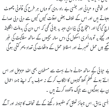
اور فحاشی و عریانی اور جنسی بے راہ روی کو وہاں ہر طرح کی قانونی چھوٹ
وجاتے ہیں اور اس کے خلاف بعض اوقات کہیں کہیں سے دبی دبی صدائے
 کیا گیا اور احتجاج کی بنیا دی وجہ یہ بتائی گئی کہ اس دن کی بدولت انگلینڈ
ل کی 39 بچیاں حاملہ ہوئیں ۔ غور کیجئے یہ تو پرائمری اسکول کی دس سالہ بچیوں کے ساتھ سفاکیت کی خبر
جے میں حمل ٹھہرنے اور اسقاطِ حمل کے واقعات کی تعداد پھر کتنی ہوگی
 بے حیائی کے ساتھ منانے والے بہت سے مسلمان بھی اللّٰہ عزوجل اور اس
 ہوئے کھلم کھلا گناہوں کا ارتکاب کرکے نہ صرف یہ کہ اپنے نامۂ اعمال
ان بے ہودگیوں سے ناپاک وآلودہ کرتے ہیں ۔
ہنسی مذاق، اس ناجائز تعلق کو مضبوط رکھنے کے لئے تحائف کا تبادلہ اور آگے