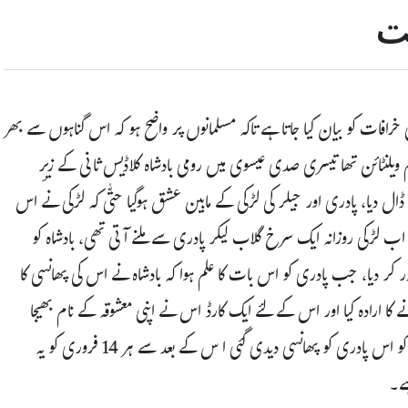
قت
افات کو بیان کیا جاتا ہے تاکہ مسلمانوں پر واضح ہو کہ اس گناہوں سے بھر
 ویلنٹائن تھا تیسری صدی عیسوی میں رومی بادشاہ کلاڈیس ثانی کے زیرِ
 ڈال دیا، پادری اور جیلر کی لڑکی کے مابین عشق ہوگیا حتّٰی کہ لڑکی نے اس
 لڑکی روزانہ ایک سرخ گلاب لیکر پادری سے ملنے آتی تھی، بادشاہ کو
 کر دیا، جب پادری کو اس بات کا علم ہوا کہ بادشاہ نے اس کی پھانسی کا
 کا ارادہ کیا اور اس کے لئے ایک کارڈ اس نے اپنی معشوقہ کے نام بھیجا
جس پر یہ تحریر تھا ’’مخلص ویلنٹائن کی طرف سے‘‘ بالآخر 14 فروری کو اس پادری کو پھانسی دیدی گئی ا س کے بعد سے ہر 14 فروری کو یہ
ہے۔