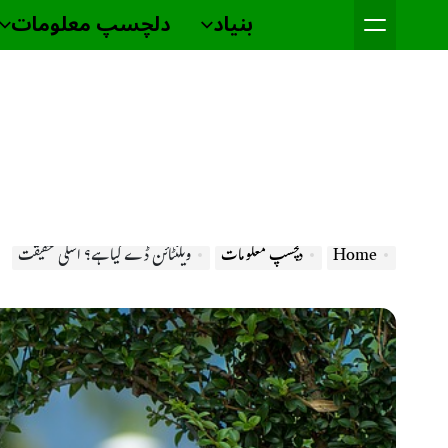
Ski
بنیاد
دلچسپ معلومات
t
conten
Home
دلچسپ معلومات
ویلنٹائن ڈے کیا ہے؟ اسکی حقیقت