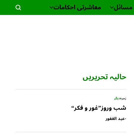
مسائل
معاشرتی احکامات
حالیہ تحریریں
زمرہ
دیگر
شب وروز”غور و فکر“
-
عبد الغفور