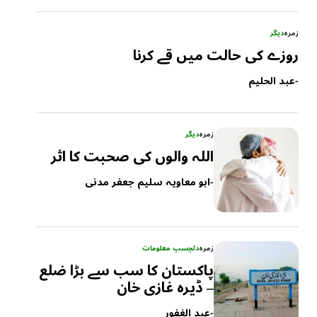
زمرہ
دیگر
روزے کی حالت میں قے کرنا
-
عبد الحلیم
زمرہ
دیگر
اللہ والوں کی صحبت کا اثر
-
ابو معاویہ سلیم جعفر مدنی
زمرہ
دلچسپ معلومات
پاکستان کا سب سے بڑا ضلع
– ڈیرہ غازی خان
-
عبد الغفور