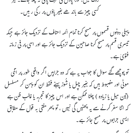
روک لیں، فوراً پاؤں کی طرف پانی نہ چلا جائے۔ نیز
کسی چیز سے باندھے بغیر پاؤں پر رکی رہیں۔
پہلی دونوں قسموں پر مسح کرنا تمام ائمہ احناف کے نزدیک جائز ہے جبکہ
تیسری قسم پر مسح کرنا صاحبین کے نزدیک جائز ہے اور اسی پر فی زمانہ
فتویٰ ہے۔
تو پوچھے گئے سوال کا جواب یہ ہے کہ وہ جرابیں اگر واقعی طور پر اتنی
موٹی اور مضبوط ہیں کہ بغیر چپل یا شُوز پہنے فقط ان کو پہن کر مسلسل
(تین میل یا زیادہ ) چلنا ممکن ہے اور اس چیز کا تجربہ یا غالب ظن ہے
کہ اتنا سفر کرنے سے یہ پھٹیں گی نہیں ، تو پھر مفتی بہ قول کے مطابق
ایسی جرابوں پر مسح جائز ہے۔