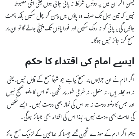
لیکن اگر ان میں یہ دونوں شرائط نہ پائی جاتی ہوں یعنی اتنی مضبوط
نہیں کہ تین میل تک صرف وہ پاؤں میں پہن کر چل سکیں بلکہ پھٹ
جائیں گی یا پانی کو نہ روک سکیں اور فورا پاؤں تک پہنچ جائے گا تو ان پر
مسح کرنا جائز نہیں ہوگا۔
ایسے امام کی اقتداء کا حکم
اگر امام نے ان جرابوں پر مسح کیا ہے جو شرعاً مسح کے قابل نہیں، یعنی
نہ وہ مجلد ہیں، نہ منعل، نہ شرعی طور پر ثخین، تو اس کا وضو صحیح نہیں
اور جس کا وضو درست نہ ہو اس کی نماز بھی درست نہیں۔ ایسے شخص
کی امامت بھی درست نہیں، لہٰذا اس کی اقتداء بھی ناجائز ہوگی۔
تاہم اگر امام کے موزے ثخین تھے جیسا کہ صاحبین کے نزدیک مسح جائز