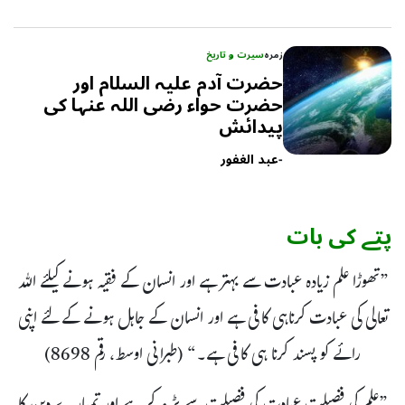
زمرہ
سیرت و تاریخ
حضرت آدم علیہ السلام اور
حضرت حواء رضی اللہ عنہا کی
پیدائش
-
عبد الغفور
پتے کی بات
”تھوڑا علم زیادہ عبادت سے بہتر ہے اور انسان کے فقیہ ہونے کیلئے اللہ
تعالی کی عبادت کرناہی کافی ہے اور انسان کے جاہل ہونے کے لئے اپنی
رائے کو پسند کرنا ہی کافی ہے۔“ (طبرانی اوسط، رقم 8698)