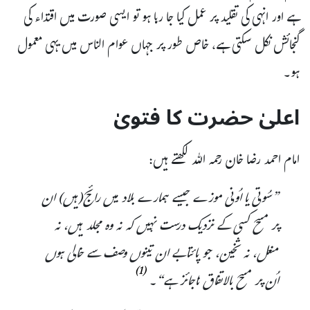
ہے اور انہی کی تقلید پر عمل کیا جا رہا ہو تو ایسی صورت میں اقتداء کی
گنجائش نکل سکتی ہے، خاص طور پر جہاں عوام الناس میں یہی معمول
ہو۔
اعلیٰ حضرت کا فتویٰ
امام احمد رضا خان رحمہ اللہ لکھتے ہیں:
”سُوتی یا اُونی موزے جیسے ہمارے بلاد میں رائج(ہیں) ان
پر مسح کسی کے نزدیک درست نہیں کہ نہ وہ مجلد ہیں، نہ
منعل، نہ ثخین، جو پائتابے ان تینوں وصف سے خالی ہوں
(1)
اُن پر مسح بالاتفاق ناجائز ہے“۔