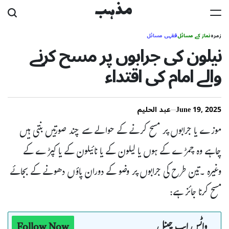
Ski
مذہب
t
زمرہ
نماز کے مسائل
فقہی مسائل
conten
نیلون کی جرابوں پر مسح کرنے
والے امام کی اقتداء
June 19, 2025
عبد الحلیم
موزے یا جرابوں پر مسح کرنے کے حوالے سے چند صورتیں بنتی ہیں
چاہے وہ چمڑے کے ہوں یا لیلون کے یا نائیلون کے یا کپڑے کے
وغیرہ ۔تین طرح کی جرابوں پر وضو کے دوران پاؤں دھونے کے بجائے
مسح کرنا جائز ہے:
واٹس ایپ چینل
Follow Now