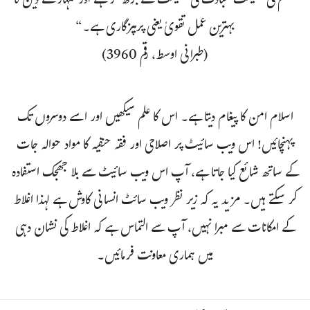
”علم کی فضیلت عبادت کی فضیلت سے بڑھ کر ہے اور تمہارے دین کا
بہترین عمل تقویٰ یعنی پرہیزگاری ہے۔“
(طبرانی اوسط، رقم 3960)
اسلام امن کا پیغام دیتا ہے۔ اس کا علم سیکھیں اور اسے دوسروں تک
پہنچائیں! اس ویب سائیٹ پر اصلاحی اور فقہ حنفیہ کا مواد حوالہ جات
کے ساتھ شائع کیا جاتا ہے، آپ اس ویب سائیٹ سے بلا جھجک استفادہ
کر سکتے ہیں۔ مزید یہ کہ زیر نظر ویب سائٹ انسانی کاوش ہے لہذا اغلاط
کے امکانات سے مبرا نہیں، آپ سے التماس ہے کہ اغلاط کی نشان دہی
میں ہماری معاونت فرمائیں۔