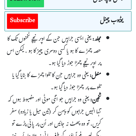
یوٹیوب چینل
Subscribe
مجلد:
یعنی ایسی جرابیں جن کے اوپر نیچے ٹخنوں تک کا
حصہ چمڑے کا ہو یا کسی دوسری چیز کا ہو ، لیکن اس
پر اوپر نیچے چمڑا جوڑ دیا گیا ہو۔
منعل:
یعنی وہ جرابیں جن کا تلوا چمڑے کا بنایا گیا یا
تلوے پر چمڑا جوڑ دیا گیا ہو۔
ثخین:
یعنی وہ جرابیں جو اتنی موٹی اور مضبوط ہوں کہ
تنہا انہیں جرابوں کو پہن کر (تین میل یا زیادہ) سفر
کریں، تو وہ پھٹ نہ جائیں اور اُن پر پانی پڑے تو