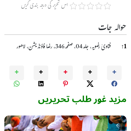
اس تحریر کی درجہ بندی کریں
حوالہ جات
حوا
1
↑
فتاویٰ رضویہ، جلد04، صفحہ346، رضا فاؤنڈیشن، لاھور
مزید غور طلب تحریریں