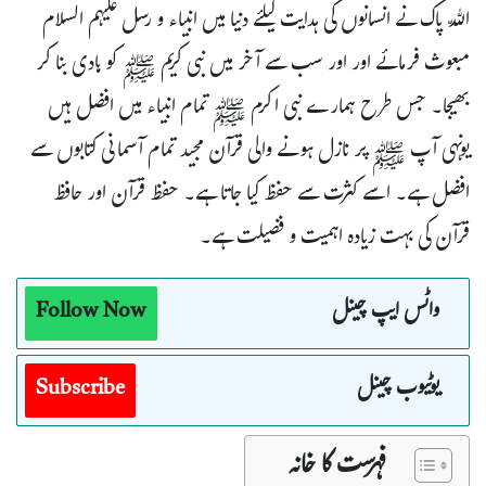
اللّہ پاک نے انسانوں کی ہدایت کیلئے دنیا میں انبیاء و رسل علیہم السلام
مبعوث فرمائے اور اور سب سے آخر میں نبی کریم ﷺ کو ہادی بنا کر
بھیجا۔ جس طرح ہمارے نبی اکرم ﷺ تمام انبیاء میں افضل ہیں
یونہی آپ ﷺ پر نازل ہونے والی قرآن مجید تمام آسمانی کتابوں سے
افضل ہے۔ اسے کثرت سے حفظ کیا جاتا ہے۔ حفظ قرآن اور حافظ
قرآن کی بہت زیادہ اہمیت و فضیلت ہے۔
واٹس ایپ چینل
Follow Now
یوٹیوب چینل
Subscribe
فہرست کا خانہ