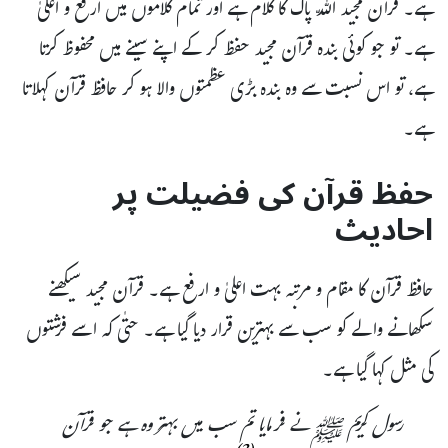
ہے۔ قرآن مجید اللّہ پاک کا کلام ہے اور تمام کلاموں میں ارفع و اعلیٰ
ہے۔ تو جو کوئی بندہ قرآن مجید حفظ کر کے اپنے سینے میں محفوظ کرتا
ہے، تو اس نسبت سے وہ بندہ بڑی عظمتوں والا ہو کر حافظ قرآن کہلاتا
ہے۔
حفظ قرآن کی فضیلت پر
احادیث
حافظ قرآن کا مقام و مرتبہ بہت اعلیٰ و ارفع ہے۔ قرآن مجید سیکھنے
سکھانے والے کو سب سے بہترین قرار دیا گیا ہے۔ حتٰی کہ اسے فرشتوں
کی مثل کہا گیا ہے۔
رسول کریم ﷺ نے فرمایا تم سب میں بہتر وہ ہے جو قرآن