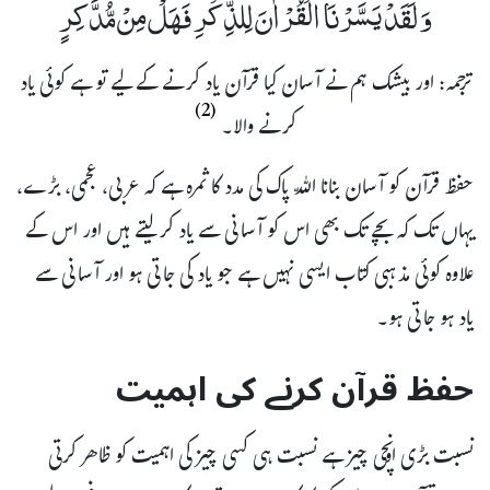
وَ لَقَدْ یَسَّرْنَا الْقُرْاٰنَ لِلذِّكْرِ فَهَلْ مِنْ مُّدَّكِرٍ
ترجمہ: اور بیشک ہم نے آسان کیا قرآن یاد کرنے کے لیے تو ہے کوئی یاد
(2)
کرنے والا۔
حفظ قرآن کو آسان بنانا اللّہ پاک کی مدد کا ثمرہ ہے کہ عربی، عجمی، بڑے،
یہاں تک کہ بچے تک بھی اس کو آسانی سے یاد کر لیتے ہیں اور اس کے
علاوہ کوئی مذہبی کتاب ایسی نہیں ہے جو یاد کی جاتی ہو اور آسانی سے
یاد ہو جاتی ہو۔
حفظ قرآن کرنے کی اہمیت
نسبت بڑی اونچی چیز ہے نسبت ہی کسی چیز کی اہمیت کو ظاھر کرتی