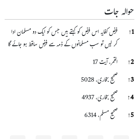
حوالہ جات
حوا
1
↑
فرض کفایہ اس فرض کو کہتے ہیں جس کو ایک دو مسلمان ادا
کر لیں تو سب مسلمانوں کے ذمہ سے فرض ساقط ہو جائے گا
2
↑
القمر، آیت 17
3
↑
صحیح بخاری، 5028
4
↑
صحیح بخاری، 4937
5
↑
صحیح مسلم، 6314