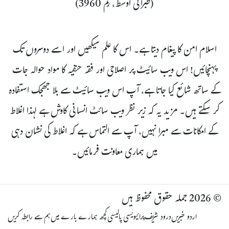
(طبرانی اوسط، رقم 3960)
اسلام امن کا پیغام دیتا ہے۔ اس کا علم سیکھیں اور اسے دوسروں تک
پہنچائیں! اس ویب سائیٹ پر اصلاحی اور فقہ حنفیہ کا مواد حوالہ جات
کے ساتھ شائع کیا جاتا ہے، آپ اس ویب سائیٹ سے بلا جھجک استفادہ
کر سکتے ہیں۔ مزید یہ کہ زیر نظر ویب سائٹ انسانی کاوش ہے لہذا اغلاط
کے امکانات سے مبرا نہیں، آپ سے التماس ہے کہ اغلاط کی نشان دہی
میں ہماری معاونت فرمائیں۔
© 2026 جملہ حقوق محفوظ ہیں
اردو خبریں
درود شریف
پرائیویسی پالیسی
کچھ ہمارے بارے میں
ہم سے رابطہ کریں