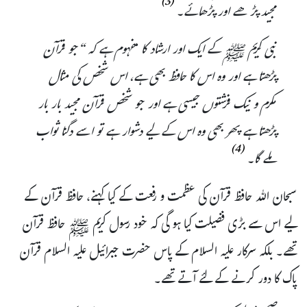
(3)
مجید پڑھے اور پڑھائے۔
نبی کریم ﷺ کے ایک اور ارشاد کا مفہوم ہے کہ “جو قرآن
پڑھتا ہے اور وہ اس کا حافظ بھی ہے، اس شخص کی مثال
مکرم و نیک فرشتوں جیسی ہے اور جو شخص قرآن مجید بار بار
پڑھتا ہے پھر بھی وہ اس کے لیے دشوار ہے تو اسے دگنا ثواب
(4)
ملے گا۔
سبحان اللہ حافظ قرآن کی عظمت و رفعت کے کیا کہنے، حافظ قرآن کے
لیے اس سے بڑی فضیلت کیا ہو گی کہ خود رسول کریم ﷺ حافظ قرآن
تھے۔ بلکہ سرکار علیہ السلام کے پاس حضرت جبرائیل علیہ السلام قرآن
پاک کا دور کرنے کے لئے آتے تھے۔