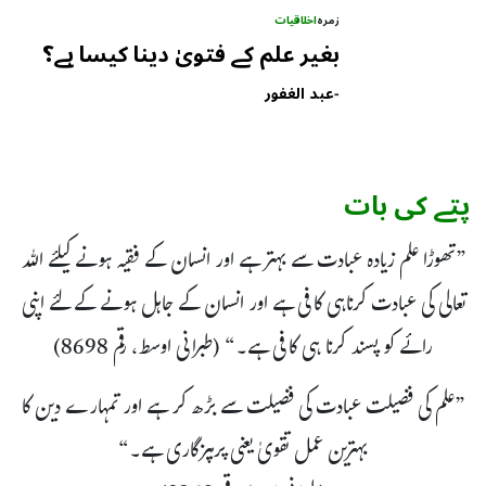
زمرہ
اخلاقیات
بغیر علم کے فتویٰ دینا کیسا ہے؟
-
عبد الغفور
پتے کی بات
”تھوڑا علم زیادہ عبادت سے بہتر ہے اور انسان کے فقیہ ہونے کیلئے اللہ
تعالی کی عبادت کرناہی کافی ہے اور انسان کے جاہل ہونے کے لئے اپنی
رائے کو پسند کرنا ہی کافی ہے۔“ (طبرانی اوسط، رقم 8698)
”علم کی فضیلت عبادت کی فضیلت سے بڑھ کر ہے اور تمہارے دین کا
بہترین عمل تقویٰ یعنی پرہیزگاری ہے۔“