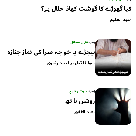
کیا گھوڑے کا گوشت کھانا حلال ہے؟
-
عبد الحلیم
زمرہ
فقہی مسائل
ہیجڑے یا خواجہ سرا کی نماز جنازہ
-
مولانا تطہیر احمد رضوی
زمرہ
سیرت و تاریخ
روشن ہا تھ
-
عبد الغفور