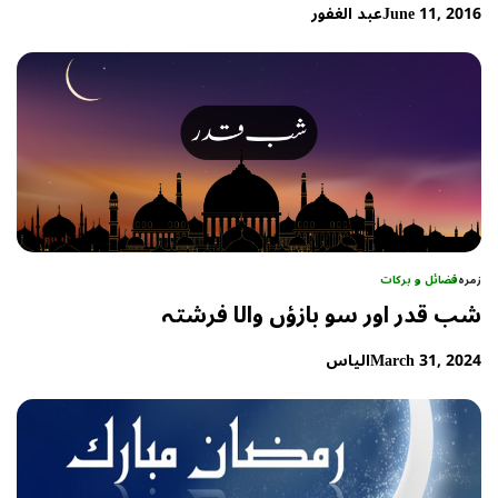
June 11, 2016
عبد الغفور
زمرہ
فضائل و برکات
شب قدر اور سو بازؤں والا فرشتہ
March 31, 2024
الیاس