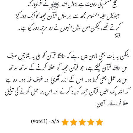
صحیح مسلم کی روایت ہے رسول اللہ ﷺ نے فرمایا: کہ
جبرائیل علیہ السلام مجھ سے ہر سال قرآن مجید کا ایک دور کیا
کرتے تھے، لیکن اس سال انہوں نے دو مرتبہ دور کیا ہے۔
(5)
لیکن یہ بات بھی ذہن میں رہے کہ حافظ قرآن کو ملی یہ بشارتیں صرف
اس حافظ قرآن کیلئے ہے، جو قرآن مجید کو حفظ کرنے کے ساتھ ساتھ
اس پر عمل بھی کرتا ہو۔ اس کے اندر تقویٰ اور خوف خدا ہو۔ دعا ہے
کہ اللہ پاک ہمیں قرآن مجید کو یاد کرنے اور اس پر عمل کرنے کی توفیق
عطا فرمائے۔ آمین
5/5 - (1 vote)