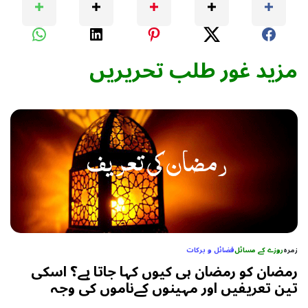
مزید غور طلب تحریریں
زمرہ
روزے کے مسائل
فضائل و برکات
رمضان کو رمضان ہی کیوں کہا جاتا ہے؟ اسکی
تین تعریفیں اور مہینوں کےناموں کی وجہ