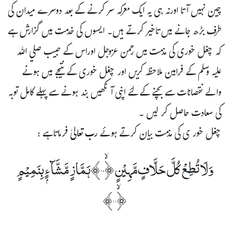
چین نہیں آتا اورنہ ہی یہ ایک معرکہ سر کرنے کے بعد دوسرے میدان کی
طرف بڑھ جانے میں تاخیر کرتے ہیں۔ ایسوں کی خدمت میں گزارش ہے
کہ چغل خوری کی مذمت میں رحمن عزوجل اوراس کے حبیب صلي اللہ
عليہ وسلم کے فرامین ملاحظہ کریں اور چغل خوری کے نتیجے میں ہونے
والے نقصانات سے بچنے کے لئے اپنی آنکھیں بند ہونے سے پہلے کامل توبہ
کی سعادت حاصل کر لیں ۔
چغل خور ی کی مذمت بیان کرتے ہوئے
رب تعالیٰ
فرماتاہے :
وَلَا تُطِعْ کُلَّ حَلَّافٍ مَّہِیۡنٍ ﴿ۙ۱۰﴾ہَمَّازٍ مَّشَّآءٍۭ بِنَمِیۡمٍ
﴿ۙ۱۱﴾