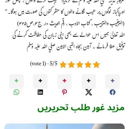
سرکارِ مدینہ صلي اللہ عليہ وسلم نے فرمایا: ”غیبت کرنے والوں ، چغل خور
اورپاکباز لوگوں پر عیب لگانے والوں کا حشر کتوں کی صورت میں ہوگا۔”
(الترغیب والترہیب ، کتاب الادب ، رقم الحدیث ۱۰، ج۳،ص۳۲۵)
اللہ تعالیٰ ہمیں اس حوالے سے بھی اپنی زبان کی حفاظت کرنے کی
توفیق عطا فرمائے ۔ آمین بجاہ النبی الامین صلي اللہ عليہ وسلم
5/5 - (1 vote)
مزید غور طلب تحریریں