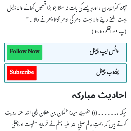
ترجمۂ کنزالایمان : اورہرایسے کی بات نہ سننا جو بڑا قسمیں کھانے والا ذلیل
بہت طعنے دینے والا بہت ادھر کی ادھر لگاتا پھر نے والا ۔”
(پ ۲۹،القلم:۱۰،۱۱ )
واٹس ایپ چینل
Follow Now
یوٹیوب چینل
Subscribe
احادیث مبارکہ
جبکہ ،۔۔۔۔۔۔(۱) حضرتِ سیدنا عثمان بن عفان رضی اللہ عنہ روایت
کرتے ہیں کہ رحمتِ عالم صلي اللہ عليہ وسلم نے فرمایا: ”غیبت اورچغلی