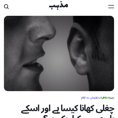
Ski
مذہب
t
conten
زمرہ
اخلاقیات
نقصان دہ کلام
چغلی کھانا کیسا ہے اور اسکے