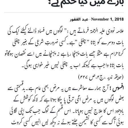
بارے میں کیا حکم ہے؟
November 1, 2018
عبد الغفور
علامہ نووی علیہ الرحمۃ فرماتے ہیں :” لوگوں میں فساد ڈالنے کیلئے ایک کی
بات دوسرے کو بتانا ”چغلی ”ہے۔کسی ضرورتِ شرعی کے بغیر چغلی
کرناحرام ہے مثلاً جسے بات پہنچا رہا ہے نہ پہنچانے میں اسے نقصان ہوگاتو
بات بتانا واجب ہے کیونکہ اب یہ چغلی نہیں خیر خواہی ہوگی۔
(حدیقہ ندیہ ،ج۲،ص ۴۲۷)
افسوس !
آج ہمارے معاشرے میں یہ مرض بھی عام ہے۔بدقسمتی سے
بعض لوگوں میں یہ مرض اتنی ترقی پا چکا ہوتا ہے کہ لاکھ کوشش کے
باوجود اس کا علاج نہیں ہوپاتا۔ اس قسم کے لوگ جب تک اپنی لگائی
ہوئی آگ سے کسی کا نشیمن جلتے ہوئے نہ دیکھ لیں انہیں کسی کروٹ