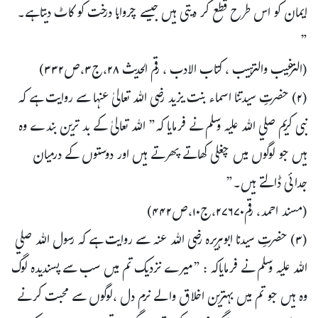
ایمان کو اس طرح قطع کر دیتی ہیں جیسے چرواہا درخت کو کاٹ دیتاہے۔
”
(الترغیب والترہیب ، کتاب الادب ، رقم الحدیث ۲۸،ج۳،ص۳۳۲)
(۲) حضرتِ سیدتنا اسماء بنت یزید رضی اللہ تعالیٰ عنہا سے روایت ہے کہ
نبی کریم صلي اللہ عليہ وسلم نے فرمایا کہ” اللہ تعالیٰ کے بد ترین بندے وہ
ہیں جو لوگوں میں چغلی کھاتے پھرتے ہیں اور دوستوں کے درمیان
جدائی ڈالتے ہیں۔”
(مسند احمد، رقم۲۷۶۷۰،ج۱۰،ص۴۴۲)
(۳) حضرتِ سیدنا ابوہریرہ رضی اللہ عنہ سے روایت ہے کہ رسول اللہ صلي
اللہ عليہ وسلم نے فرمایاکہ : ”میرے نزدیک تم میں سب سے پسندیدہ لوگ
وہ ہیں جو تم میں بہترین اخلاق والے نرم دل ،لوگوں سے محبت کرنے