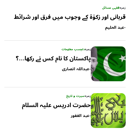
زمرہ
فقہی مسائل
قربانی اور زکوٰۃ کے وجوب میں فرق اور شرائط
-
عبد الحلیم
زمرہ
دلچسپ معلومات
پاکستان کا نام کس نے رکھا…؟
-
عبداللہ انصاری
زمرہ
سیرت و تاریخ
حضرت ادریس علیہ السلام
-
عبد الغفور