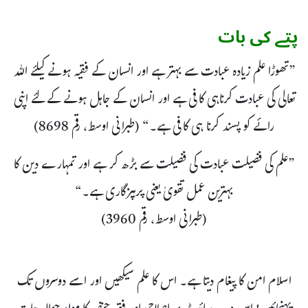
پتے کی بات
”تھوڑا علم زیادہ عبادت سے بہتر ہے اور انسان کے فقیہ ہونے کیلئے اللہ
تعالی کی عبادت کرناہی کافی ہے اور انسان کے جاہل ہونے کے لئے اپنی
رائے کو پسند کرنا ہی کافی ہے۔“ (طبرانی اوسط، رقم 8698)
”علم کی فضیلت عبادت کی فضیلت سے بڑھ کر ہے اور تمہارے دین کا
بہترین عمل تقویٰ یعنی پرہیزگاری ہے۔“
(طبرانی اوسط، رقم 3960)
اسلام امن کا پیغام دیتا ہے۔ اس کا علم سیکھیں اور اسے دوسروں تک