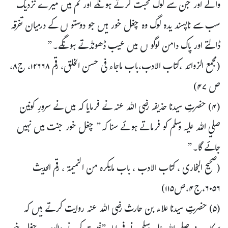
والے اور جن سے لوگ محبت کرتے ہونگے اور تم میں میرے نزدیک
سب سے ناپسند یدہ لوگ وہ چغل خور ہیں جو دوستو ں کے درمیان تفرقہ
ڈالتے اور پاک دامن لوگو ں میں عیب ڈھونڈتے ہونگے۔”
(مجمع الزوائد ،کتاب الادب،باب ماجاء فی حسن الخلق، رقم ۱۲۶۶۸، ج۸،
ص ۴۷)
(۴) حضرتِ سیدنا حذیفہ رضی اللہ عنہ نے فرمایا کہ میں نے سرورِ کونین
صلي اللہ عليہ وسلم کو فرماتے ہوئے سنا کہ” چغل خور جنت میں نہیں
جائے گا۔”
(صحیح البخاری ، کتاب الادب ، باب مایکرہ من النمیمۃ ، رقم الحدیث
۶۰۵۶،ج۴،ص۱۱۵)
(۵) حضرتِ سیدنا علاء بن حارث رضی اللہ عنہ روایت کرتے ہيں کہ