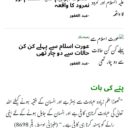
نمرود کا واقعہ
-
عبد الغفور
زمرہ
دیگر
عورت اسلام سے پہلے کن کن
حالات سے دو چار تھی
-
عبد الغفور
پتے کی بات
”تھوڑا علم زیادہ عبادت سے بہتر ہے اور انسان کے فقیہ ہونے کیلئے اللہ
تعالی کی عبادت کرناہی کافی ہے اور انسان کے جاہل ہونے کے لئے اپنی
رائے کو پسند کرنا ہی کافی ہے۔“ (طبرانی اوسط، رقم 8698)