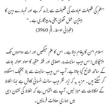
”علم کی فضیلت عبادت کی فضیلت سے بڑھ کر ہے اور تمہارے دین کا
بہترین عمل تقویٰ یعنی پرہیزگاری ہے۔“
(طبرانی اوسط، رقم 3960)
اسلام امن کا پیغام دیتا ہے۔ اس کا علم سیکھیں اور اسے دوسروں تک
پہنچائیں! اس ویب سائیٹ پر اصلاحی اور فقہ حنفیہ کا مواد حوالہ جات
کے ساتھ شائع کیا جاتا ہے، آپ اس ویب سائیٹ سے بلا جھجک استفادہ
کر سکتے ہیں۔ مزید یہ کہ زیر نظر ویب سائٹ انسانی کاوش ہے لہذا اغلاط
کے امکانات سے مبرا نہیں، آپ سے التماس ہے کہ اغلاط کی نشان دہی
میں ہماری معاونت فرمائیں۔