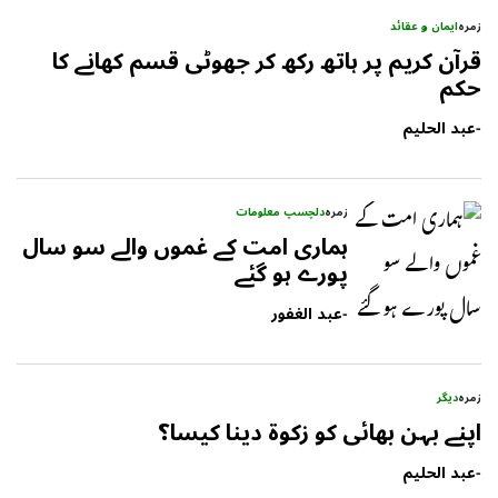
زمرہ
ایمان و عقائد
قرآن کریم پر ہاتھ رکھ کر جھوٹی قسم کھانے کا
حکم
-
عبد الحلیم
زمرہ
دلچسپ معلومات
ہماری امت کے غموں والے سو سال
پورے ہو گئے
-
عبد الغفور
زمرہ
دیگر
اپنے بہن بھائی کو زکوۃ دینا کیسا؟
-
عبد الحلیم