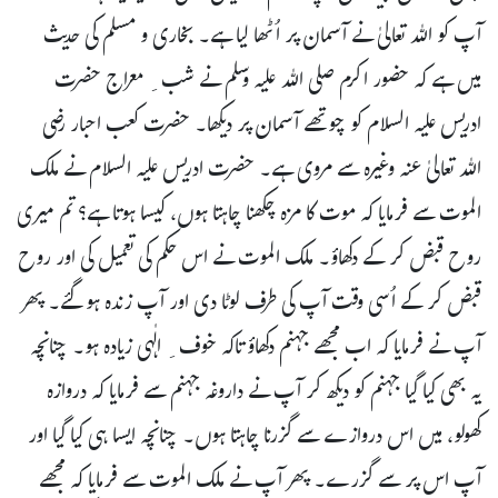
آپ کو اللہ تعالیٰ نے آسمان پر اُٹھا لیا ہے۔ بخاری و مسلم کی حدیث
میں ہے کہ حضور اکرم صلی اللہ علیہ وسلم نے شب ِ معراج حضرت
ادریس علیہ السلام کو چوتھے آسمان پر دیکھا۔ حضرت کعب احبار رضی
اللہ تعالیٰ عنہ وغیرہ سے مروی ہے۔ حضرت ادریس علیہ السلام نے ملک
الموت سے فرمایا کہ موت کا مزہ چکھنا چاہتا ہوں، کیسا ہوتا ہے؟ تم میری
روح قبض کر کے دکھاؤ۔ ملک الموت نے اس حکم کی تعمیل کی اور روح
قبض کر کے اُسی وقت آپ کی طرف لوٹا دی اور آپ زندہ ہو گئے۔ پھر
آپ نے فرمایا کہ اب مجھے جہنم دکھاؤ تاکہ خوف ِ الٰہی زیادہ ہو۔ چنانچہ
یہ بھی کیا گیا جہنم کو دیکھ کر آپ نے داروغہ جہنم سے فرمایا کہ دروازہ
کھولو، میں اس دروازے سے گزرنا چاہتا ہوں۔ چنانچہ ایسا ہی کیا گیا اور
آپ اس پر سے گزرے۔ پھر آپ نے ملک الموت سے فرمایا کہ مجھے