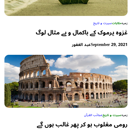
زمرہ
حکایات
سیرت و تاریخ
غزوہ یرموک کے باکمال و بے مثال لوگ
September 29, 2021
عبد الغفور
زمرہ
سیرت و تاریخ
عجائب القرآن
رومی مغلوب ہو کر پھر غالب ہوں گے