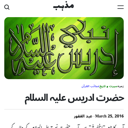
Ski
مذہب
t
conten
زمرہ
سیرت و تاریخ
عجائب القرآن
حضرت ادریس علیہ السلام
March 25, 2016
عبد الغفور