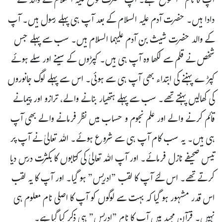
آپ کا نام ”اخنوخ”ہے۔ آپ حضرت نوح علیہ السلام کے والد کے
دادا ہیں۔ حضرت آدم علیہ السلام کے بعد آپ ہی پہلے رسول ہیں۔ آپ
کے والد حضرت شیث بن آدم علیہما السلام ہیں۔ سب سے پہلے جس
شخص نے قلم سے لکھا وہ آپ ہی ہیں۔ کپڑوں کے سینے اور سلے ہوئے
کپڑے پہننے کی ابتداء بھی آپ ہی سے ہوئی۔ اس سے پہلے لوگ جانوروں
کی کھالیں پہنتے تھے۔ سب سے پہلے ہتھیار بنانے والے، ترازو اور پیمانے
قائم کرنے والے اور علم نجوم و حساب میں نظر فرمانے والے بھی آپ
ہی ہیں۔ یہ سب کام آپ ہی سے شروع ہوئے۔ اللہ تعالیٰ نے آپ پر
تیس صحیفے نازل فرمائے۔ اور آپ اللہ تعالیٰ کی کتابوں کا بکثرت درس دیا
کرتے تھے۔ اس لئے آپ کا لقب ”ادریس” ہو گیا۔ اور آپ کا یہ لقب
اس قدر مشہور ہو گیا کہ بہت سے لوگوں کو آپ کا اصلی نام معلوم ہی
نہیں۔ قرآن مجید میں آپ کا نام ”ادریس” ہی ذکر کیا گیا ہے۔