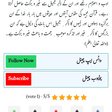
ادب و احترام رکھے اور ان کے ذکرِ جمیل سے خیر و برکت حاصل کرتا
رہے۔ قرآن مجید کی مقدس آیتوں اور حدیثوں میں بار بار خدا کے ان
برگزیدہ رسولوں اور نبیوں کا ذکر ِ جمیل اس بات کی دلیل ہے کہ ان
بزرگوں کا ذکر ِ خیر اور تذکرہ موجب ِ رحمت و باعث خیر و برکت ہے۔
(واللہ تعالیٰ اعلم)
واٹس ایپ چینل
Follow Now
یوٹیوب چینل
Subscribe
5/5 - (1 vote)