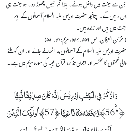
اذن سے جنت میں داخل ہوئے۔ لہٰذا تم انہیں چھوڑ دو۔ وہ جنت ہی
میں رہیں گے۔ چنانچہ حضرت ادریس علیہ السلام آسمانوں کے اوپر
جنت میں ہیں اور زندہ ہیں۔
( خزائن العرفان، ص ۵۵۶۔۵۵۷، مریم:۵۶۔ ۵۸)
حضرت ادریس علیہ السلام کے آسمانوں پر اٹھائے جانے اور ان کو ملنے
والی نعمتوں کا مختصر اور اجمالی تذکرہ قرآن مجید کی سورہ مریم میں ہے:۔
وَاذْکُرْ فِی الْکِتٰبِ اِدْرِیۡسَ ۫ اِنَّہٗ کَانَ صِدِّیۡقًا نَّبِیًّا
﴿٭ۙ56﴾وَّرَفَعْنٰہُ مَکَانًا عَلِیًّا ﴿57﴾اُولٰۤئِکَ الَّذِیۡنَ
اَنْعَمَ اللہُ عَلَیۡہِمۡ مِّنَ النَّبِیّٖنَ مِنۡ ذُرِّیَّۃِ اٰدَمَ