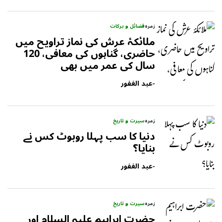
زمرہ
فضائل و برکات
ملائکۂ عرش کی نماز تراویح میں
حاضری، گناہوں کی معافی، 120
سال کی عمر میں بھی
-
عبد الغفور
زمرہ
سیرت و تاریخ
دنیا کا سب پہلا روبوٹ کس نے
بنایا؟
-
عبد الغفور
زمرہ
سیرت و تاریخ
حضرت ابراہیم علیہ السلام اور