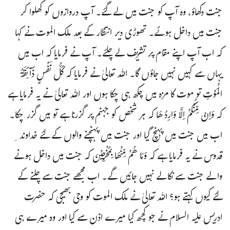
جنت دکھاؤ، وہ آپ کو جنت میں لے گئے۔ آپ دروازوں کو کھلوا کر
جنت میں داخل ہوئے۔ تھوڑی دیر انتظار کے بعد ملک الموت نے کہا
کہ اب آپ اپنے مقام پر تشریف لے چلئے۔ آپ نے فرمایا کہ اب میں
یہاں سے کہیں نہیں جاؤں گا۔ اللہ تعالیٰ نے فرمایا کہ کُلُّ نَفْسٍ ذَآئِقَۃُ
الْمَوْتِ تو موت کا مزہ میں چکھ ہی چکا ہوں اور اللہ تعالیٰ نے یہ فرمایا ہے
کہ وَاِنْ مِّنْکُمْ اِلاَّ وَارِدُھَا کہ ہر شخص کو جہنم پر گزرنا ہے تو میں گزر چکا۔
اب میں جنت میں پہنچ گیا اور جنت میں پہنچنے والوں کے لئے خداوند ِ
قدوس نے یہ فرمایا ہے کہ وَمَا ھُمْ مِّنْھَا بِمُخْرَجِیْنَ کہ جنت میں داخل ہونے
والے جنت سے نکالے نہیں جائیں گے۔ اب مجھے جنت سے چلنے کے
لئے کیوں کہتے ہو؟ اللہ تعالیٰ نے ملک الموت کو وحی بھیجی کہ حضرت
ادریس علیہ السلام نے جو کچھ کیا میرے اذن سے کیا اور وہ میرے ہی