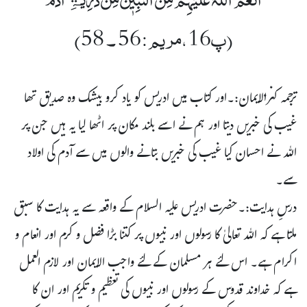
(پ16،مریم:56 ۔ 58)
ترجمہ کنزالایمان:۔اور کتاب میں ادریس کو یاد کرو بیشک وہ صدیق تھا
غیب کی خبریں دیتا اور ہم نے اسے بلند مکان پر اٹھا لیا یہ ہیں جن پر
اللہ نے احسان کیا غیب کی خبریں بتانے والوں میں سے آدم کی اولاد
سے۔
درسِ ہدایت:۔حضرت ادریس علیہ السلام کے واقعہ سے یہ ہدایت کا سبق
ملتا ہے کہ اللہ تعالیٰ کا رسولوں اور نبیوں پر کتنا بڑا فضل و کرم اور انعام و
اکرام ہے۔ اس لئے ہر مسلمان کے لئے واجب الایمان اور لازم العمل
ہے کہ خداوند قدوس کے رسولوں اور نبیوں کی تعظیم و تکریم اور ان کا