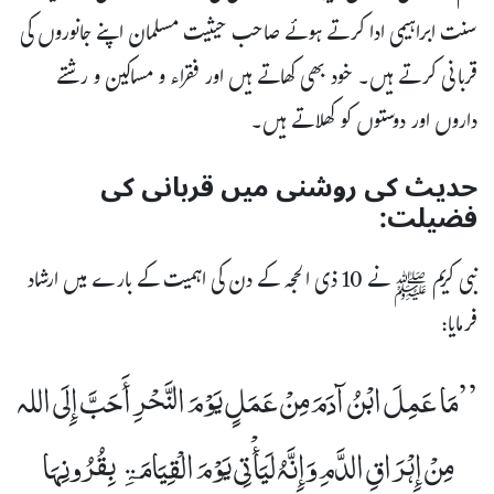
سنت ابراہیمی ادا کرتے ہوئے صاحب حیثیت مسلمان اپنے جانوروں کی
قربانی کرتے ہیں۔ خود بھی کھاتے ہیں اور فقراء و مساکین و رشتے
داروں اور دوستوں کو کھلاتے ہیں۔
حدیث کی روشنی میں قربانی کی
فضیلت:
نبی کریم ﷺ نے 10 ذی الحجہ کے دن کی اہمیت کے بارے میں ارشاد
فرمایا:
’’مَا عَمِلَ ابْنُ آدَمَ مِنْ عَمَلٍ یَوْمَ النَّحْرِ أَحَبَّ إِلَی اللہ
مِنْ إِہْرَاقِ الدَّمِ وَإِنَّہُ لَیَأْتِی یَوْمَ الْقِیَامَۃِ بِقُرُونِہَا