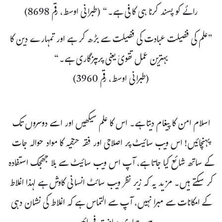
رائے کو پسند کرنا ہی کافی ہے۔“ (طبرانی اوسط، رقم 8698)
”علم کی فضیلت عبادت کی فضیلت سے بڑھ کر ہے اور تمہارے دین کا
بہترین عمل تقویٰ یعنی پرہیزگاری ہے۔“
(طبرانی اوسط، رقم 3960)
اسلام امن کا پیغام دیتا ہے۔ اس کا علم سیکھیں اور اسے دوسروں تک
پہنچائیں! اس ویب سائیٹ پر اصلاحی اور فقہ حنفیہ کا مواد حوالہ جات
کے ساتھ شائع کیا جاتا ہے، آپ اس ویب سائیٹ سے بلا جھجک استفادہ
کر سکتے ہیں۔ مزید یہ کہ زیر نظر ویب سائٹ انسانی کاوش ہے لہذا اغلاط
کے امکانات سے مبرا نہیں، آپ سے التماس ہے کہ اغلاط کی نشان دہی