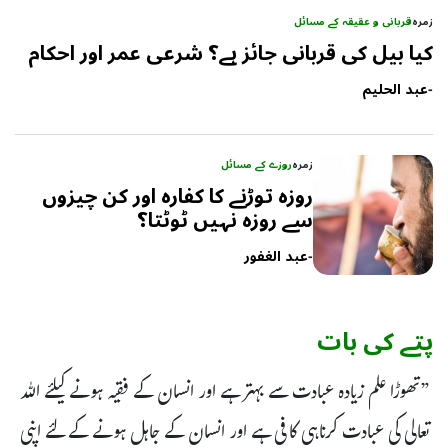
زمرہ
قربانی و عقیقہ کے مسائل
کیا بیل کی قربانی جائز ہے؟ شرعی عمر اور احکام
-
عبد الحلیم
زمرہ
روزے کے مسائل
روزہ توڑنے کا کفارہ اور کن چیزوں
سے روزہ نہیں ٹوٹتا؟
-
عبد الغفور
پتے کی بات
”تھوڑا علم زیادہ عبادت سے بہتر ہے اور انسان کے فقیہ ہونے کیلئے اللہ
تعالی کی عبادت کرناہی کافی ہے اور انسان کے جاہل ہونے کے لئے اپنی