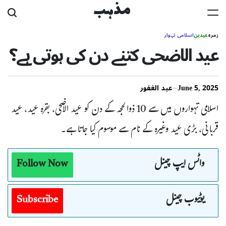
Ski
مذہب
t
زمرہ
عیدین
اسلامی تہوار
conten
عید الاضحی کتنے دن کی ہوتی ہے؟
June 5, 2025
عبد الغفور
اسلامی تہواروں میں سے 10 ذوالحجہ کے دن کو عید الاضحی، بقرہ عید، عید
قربانی، بڑی عید وغیرہ کے نام سے موسوم کیا جاتا ہے۔
واٹس ایپ چینل
Follow Now
یوٹیوب چینل
Subscribe