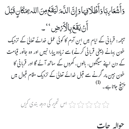
وَأَشْعَارِہَا وَأَظْلَافِہَا وَإِنَّ الدَّمَ لَیَقَعُ مِنَ اللہ بِمَکَانٍ قَبْلَ
أَنْ یَقَعَ بِالْأَرْضِ ‘‘۔
ترجمہ: قربانی کے ایام میں ابن آدم کا کوئی عمل خدائے تعالیٰ کے نزدیک
خون بہانے (یعنی قربانی کرنے) سے زیادہ پیارا نہیں اور وہ جانور قیامت
کے دن اپنے سینگوں، بالوں، کھروں کے ساتھ آئے گا اور قربانی کا
خون زمین پر گرنے سے قبل خدائے تعالیٰ کے نزدیک مقام قبول میں
(1)
پہنچ جاتا ہے۔
اس تحریر کی درجہ بندی کریں
حوالہ جات