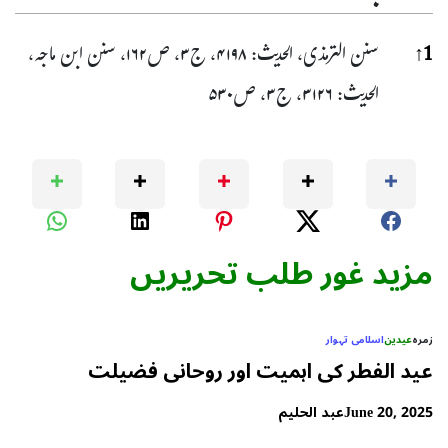
حوا
1
↑
سنن الترمذی، الحدیث: ۴۱۹۸، ج۳، ص۱۶۲، سنن ابن ماجہ،
الحدیث: ۳۱۲۶، ج۳، ص۵۳۰
مزید غور طلب تحریریں
زمرہ
عیدین
اسلامی تہوار
عید الفطر کی اہمیت اور روحانی فضیلت
June 20, 2025
عبد الحلیم