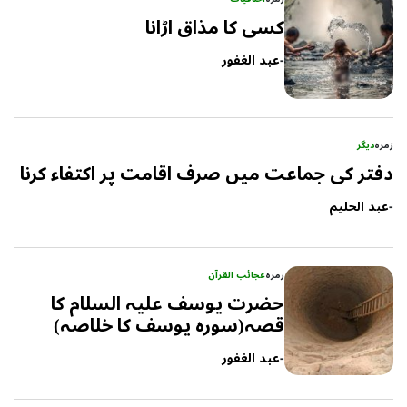
کسی کا مذاق اڑانا
-
عبد الغفور
زمرہ
دیگر
دفتر کی جماعت میں صرف اقامت پر اکتفاء کرنا
-
عبد الحلیم
زمرہ
عجائب القرآن
حضرت یوسف علیہ السلام کا
قصہ(سورہ یوسف کا خلاصہ)
-
عبد الغفور