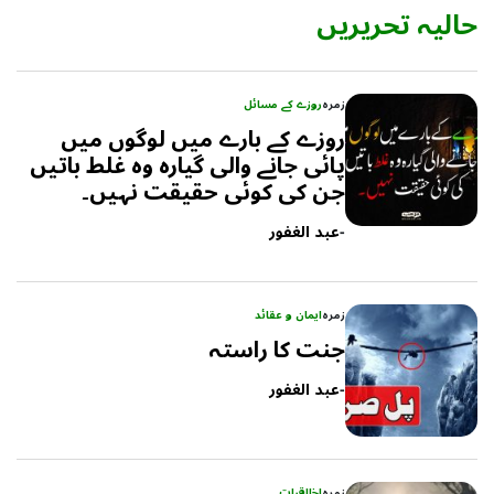
حالیہ تحریریں
زمرہ
روزے کے مسائل
روزے کے بارے میں لوگوں میں
پائی جانے والی گیارہ وہ غلط باتیں
جن کی کوئی حقیقت نہیں۔
-
عبد الغفور
زمرہ
ایمان و عقائد
جنت کا راستہ
-
عبد الغفور
زمرہ
اخلاقیات