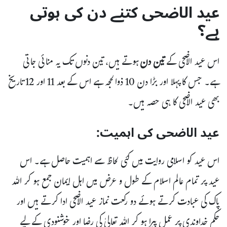
عید الاضحی کتنے دن کی ہوتی
ہے؟
اس عید الاضحی کے
تین دن
ہوتے ہیں، تین دنوں تک یہ منائی جاتی
ہے۔ جس کا پہلا اور بڑا دن 10 ذوالحجہ ہے اس کے بعد 11 اور 12 تاریخ
بھی عید الاضحی کا ہی حصہ ہیں۔
عید الاضحی کی اہمیت:
اس عید کو اسلامی روایت میں کئی لحاظ سے اہمیت حاصل ہے۔ اس
عید پر تمام عالم اسلام کے طول و عرض میں اہل ایمان جمع ہو کر اللہ
پاک کی عبادت کرتے ہوئے دو رکعت نماز عید الاضحی ادا کرتے ہیں اور
حکم خداوندی پر عمل پیرا ہو کر اللہ تعالیٰ کی رضا اور خوشنودی کے لیے