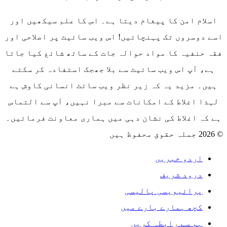
اسلام امن کا پیغام دیتا ہے۔ اس کا علم سیکھیں اور
اسے دوسروں تک پہنچائیں! اس ویب سائیٹ پر اصلاحی اور
فقہ حنفیہ کا مواد حوالہ جات کے ساتھ شائع کیا جاتا
ہے، آپ اس ویب سائیٹ سے بلا جھجک استفادہ کر سکتے
ہیں۔ مزید یہ کہ زیر نظر ویب سائٹ انسانی کاوش ہے
لہذا اغلاط کے امکانات سے مبرا نہیں، آپ سے التماس
ہے کہ اغلاط کی نشان دہی میں ہماری معاونت فرمائیں۔
© 2026 جملہ حقوق محفوظ ہیں
اردو خبریں
درود شریف
پرائیویسی پالیسی
کچھ ہمارے بارے میں
ہم سے رابطہ کریں