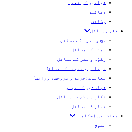
خوابوں کی تعبیر
دعائیں
وظائف
فقہی مسائل
حج و عمرہ کے مسائل
روزے کے مسائل
زکوٰۃ و عشر کے مسائل
قربانی و عقیقہ کے مسائل
معاملات (خرید و فروخت، وراثت)
نجاستوں کا بیان
نکاح و طلاق کے مسائل
نماز کے مسائل
معاشرتی احکامات
حقوق