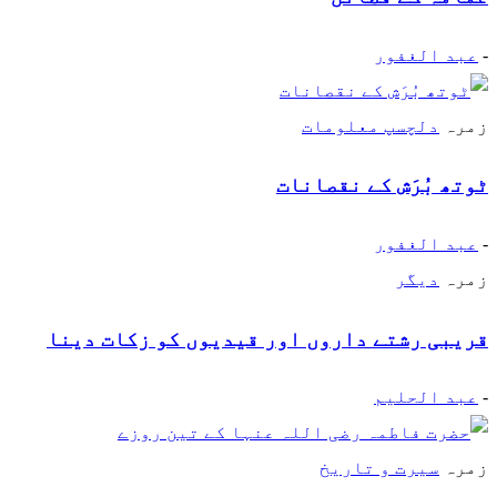
-
عبد الغفور
زمرہ
دلچسپ معلومات
ٹوتھ بُرَش کے نقصانات
-
عبد الغفور
زمرہ
دیگر
قریبی رشتے داروں اور قیدیوں کو زکات دینا
-
عبد الحلیم
زمرہ
سیرت و تاریخ