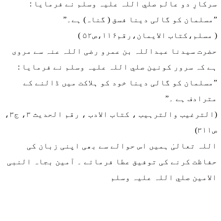
سرکارِ دو عالم صلي اللہ عليہ وسلم نے فرمایا :
”مسلمان کو گالی دینا فسق ( گناہ) ہے۔”
( مسلم،کتاب الایمان،رقم۱۱۶،ص۵۲ )
حضرت سیدنا عبداللہ بن عمرو رضی اللہ عنہ سے مروی
ہے کہ سرور کونین صلي اللہ عليہ وسلم نے فرمایا :
”مسلمان کو گالی دینا خود کو ہلاکت میں ڈالنے کے
مترادف ہے ۔”
(الترغیب والترہیب ، کتاب الادب ، رقم الحدیث ۳، ج۳،
ص۳۱۱)
اللہ تعالیٰ ہمیں اس حوالے سے بھی اپنی زبان کی
حفاظت کرنے کی توفیق عطا فرمائے ۔ آمین بجاہ النبی
الامین صلي اللہ عليہ وسلم