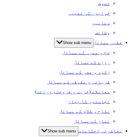
تصوف
خوابوں کی تعبیر
دعائیں
وظائف
فقہی مسائل
Show sub menu
حج و عمرہ کے مسائل
روزے کے مسائل
زکوٰۃ و عشر کے مسائل
قربانی و عقیقہ کے مسائل
معاملات (خرید و فروخت، وراثت)
نجاستوں کا بیان
نکاح و طلاق کے مسائل
نماز کے مسائل
معاشرتی احکامات
Show sub menu