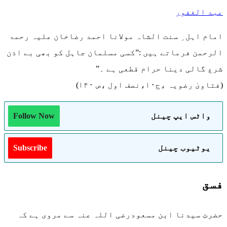
عبد الغفور
امام اہل ِ سنت الشاہ مولانا احمد رضاخان علیہ رحمۃ
الرحمن فرماتے ہیں :”کسی مسلمان جاہل کو بھی بے اذن
شرع گالی دینا حرام قطعی ہے ۔”
(فتاویٰ رضویہ ،ج۱۰،نصف اول ،ص ۱۴۰)
واٹس ایپ چینل
Follow Now
یوٹیوب چینل
Subscribe
فسق
حضرتِ سیدنا ابن مسعودرضی اللہ عنہ سے مروی ہے کہ