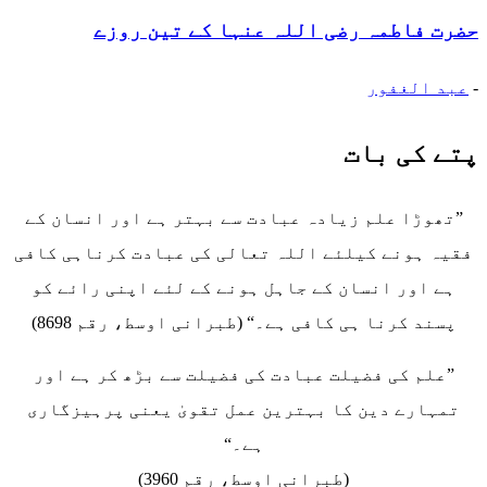
حضرت فاطمہ رضی اللہ عنہا کے تین روزے
-
عبد الغفور
پتے کی بات
”تھوڑا علم زیادہ عبادت سے بہتر ہے اور انسان کے
فقیہ ہونے کیلئے اللہ تعالی کی عبادت کرناہی کافی
ہے اور انسان کے جاہل ہونے کے لئے اپنی رائے کو
پسند کرنا ہی کافی ہے۔“ (طبرانی اوسط، رقم 8698)
”علم کی فضیلت عبادت کی فضیلت سے بڑھ کر ہے اور
تمہارے دین کا بہترین عمل تقویٰ یعنی پرہیزگاری
ہے۔“
(طبرانی اوسط، رقم 3960)