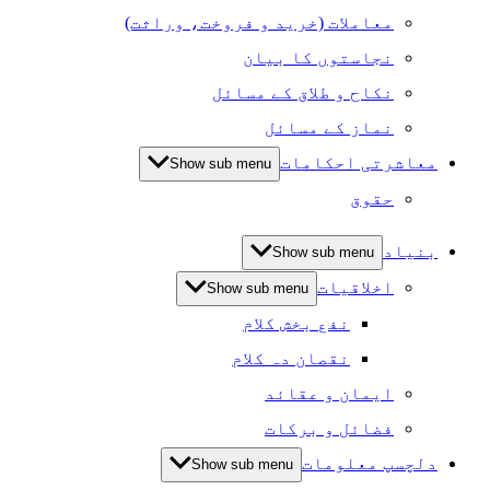
معاملات (خرید و فروخت، وراثت)
نجاستوں کا بیان
نکاح و طلاق کے مسائل
نماز کے مسائل
معاشرتی احکامات
Show sub menu
حقوق
بنیاد
Show sub menu
اخلاقیات
Show sub menu
نفع بخش کلام
نقصان دہ کلام
ایمان و عقائد
فضائل و برکات
دلچسپ معلومات
Show sub menu