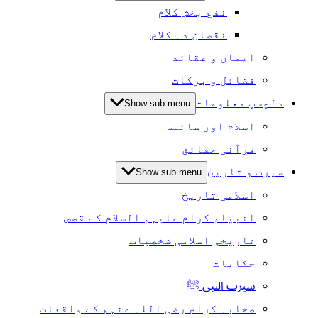
نفع بخش کلام
نقصان دہ کلام
ایمان و عقائد
فضائل و برکات
دلچسپ معلومات
Show sub menu
اسلام اور سائنس
قرآنی حقائق
سیرت و تاریخ
Show sub menu
اسلامی تاریخ
انبیاء کرام علیہم السلام کے قصص
تاریخی اسلامی شخصیات
حکایات
سیرت النبی ﷺ
صحابہ کرام رضی اللہ عنہم کے واقعات