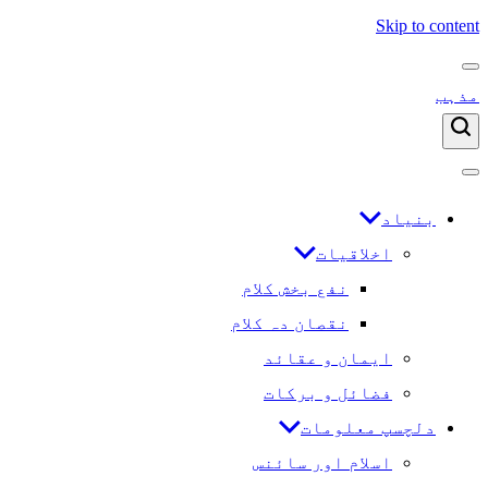
Skip to content
مذہب
بنیاد
اخلاقیات
نفع بخش کلام
نقصان دہ کلام
ایمان و عقائد
فضائل و برکات
دلچسپ معلومات
اسلام اور سائنس