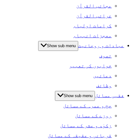
عجائب القرآن
غرائب القرآن
کرامات اولیاء
معجزات انبیاء
عبادات و روحانیت
Show sub menu
تصوف
خوابوں کی تعبیر
دعائیں
وظائف
فقہی مسائل
Show sub menu
حج و عمرہ کے مسائل
روزے کے مسائل
زکوٰۃ و عشر کے مسائل
قربانی و عقیقہ کے مسائل