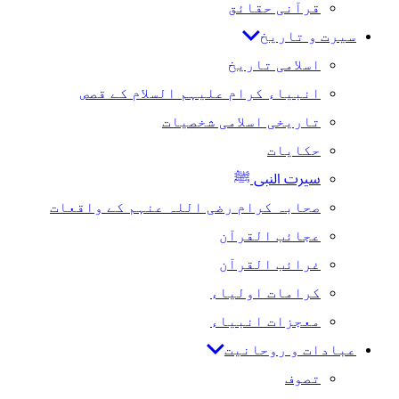
قرآنی حقائق
سیرت و تاریخ
اسلامی تاریخ
انبیاء کرام علیہم السلام کے قصص
تاریخی اسلامی شخصیات
حکایات
سیرت النبی ﷺ
صحابہ کرام رضی اللہ عنہم کے واقعات
عجائب القرآن
غرائب القرآن
کرامات اولیاء
معجزات انبیاء
عبادات و روحانیت
تصوف