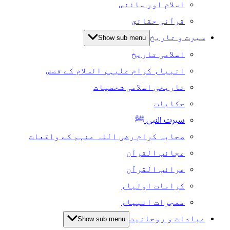
اسلام اور سائنس
قرآنی حقائق
سیرت و تاریخ
Show sub menu
اسلامی تاریخ
انبیاء کرام علیہم السلام کے قصص
تاریخی اسلامی شخصیات
حکایات
سیرت النبی ﷺ
صحابہ کرام رضی اللہ عنہم کے واقعات
عجائب القرآن
غرائب القرآن
کرامات اولیاء
معجزات انبیاء
عبادات و روحانیت
Show sub menu