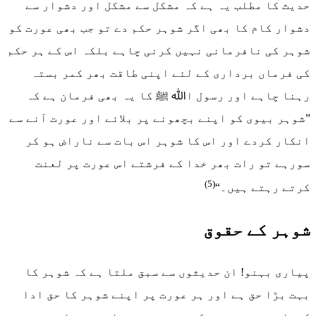
حدیث کا مطلب یہ ہے کہ مشکل سے مشکل اور دشوار سے
دشوار کام کا بھی اگر شوہر حکم دے تو جب بھی عورت کو
شوہر کی نافرمانی نہیں کرنی چاہے بلکہ اس کے ہر حکم
کی فرماں برداری کے لئے اپنی طاقت بھر کمر بستہ
رہنا چاہے اور رسول اﷲ ﷺ کا یہ بھی فرمان ہے کہ
”شوہر بیوی کو اپنے بچھونے پر بلائے اور عورت آنے سے
انکار کردے اور اس کا شوہر اس بات سے ناراض ہو کر
سورہے تو رات بھر خدا کے فرشتے اس عورت پر لعنت
(5)
کرتے رہتے ہیں۔“
شوہر کے حقوق
پیاری بہنو! ان حدیثوں سے سبق ملتا ہے کہ شوہر کا
بہت بڑا حق ہے اور ہر عورت پر اپنے شوہر کا حق ادا