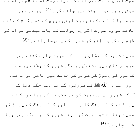
موت ایسی حالت میں آئے کہ مرتے وقت اس کا شوہر اس سے
(2)
خوش ہو وہ عورت جنت میں جائے گی۔“
اور یہ بھی
فرمایا کہ ”جب کوئی مرد اپنی بیوی کو کسی کام کے لئے
بلائے تو وہ عورت اگر چہ چولھے کے پاس بیٹھی ہو اس کو
(3)
لازم ہے کہ وہ اٹھ کر شوہر کے پاس چلی آئے۔“
حدیث شریف کا مطلب یہ ہے کہ عورت چاہے کتنے بھی
ضروری کام میں مشغول ہو مگر شوہر کے بلانے پر سب
کاموں کو چھوڑ کر شوہر کی خدمت میں حاضر ہو جائے۔
اور رسول اﷲ ﷺ نے عورتوں کو یہ بھی حکم دیا کہ
”اگر شوہر اپنی عورت کو یہ حکم دے کہ پیلے رنگ کے
پہاڑ کو کالے رنگ کا بنادے اور کالے رنگ کے پہاڑ کو
سفید بنادے تو عورت کو اپنے شوہر کا یہ حکم بھی بجا
(4)
لانا چاہے۔“