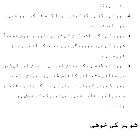
عذاب ہوگا۔
عورت ہر گز ہر گز کوئی ایسا کام نہ کرے جو شوہر
کو ناپسند ہو۔
بچوں کی نگہداشت ‘ ان کی تربیت اور پرورش خصوصاََ
شوہر کی غیر موجودگی میں عورت کے لئے بہت بڑا
فریضہ ہے۔
عورت کو لازم ہے کہ مکان اور اپنے بدن اور کپڑوں
کی صفائی ستھرائی کا خاص طور پر دھیان رکھے۔
پھوہڑ میلی کچیلی نہ بنی رہے بلکہ بناؤ سنگھار
سے رہا کرے تاکہ شوہر اس کودیکھ کر خوش ہو
جائے۔
شوہر کی خوشی