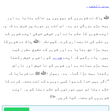
عبد الغفور
ﷲ پاک نے شوہروں کو بیویوں پر حاکم بنایا ہے اور
بہت بڑی بزرگی دی ہے۔ اس لئے ہر عورت پر فرض ہے کہ وہ
اپنے شوہر کا حکم مانے اور خوشی خوشی اپنے شوہر کے
ہر حکم کی تابعداری کرے۔ کیونکہ اﷲ پاک نے شوہرکا
بہت بڑا حق بنایا ہے اور شوہر کے حقوق مقرر کیے
ہیں۔ یاد رکھو کہ اپنے
شوہر
کو راضی و خوش رکھنا
بہت بڑی عبادت ہے اور شوہر کو نا خوش اور ناراض
رکھنا بہت بڑا گناہ ہے۔ رسول اﷲ ﷺ نے فرمایا کہ
”اگر میں خدا کے سوا کسی دوسرے کے لئے سجدہ کرنے کا
حکم دیتا تو میں عورتوں کو حکم دیتا کو وہ اپنے
(1)
شوہروں کو سجدہ کیا کریں۔“