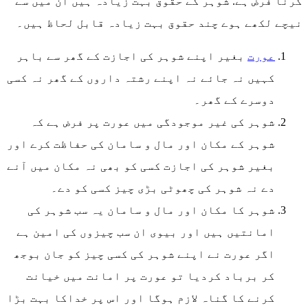
کرنا فرض ہے. شوہر کے حقوق بہت زیادہ ہیں ان میں سے
نیچے لکھے ہوے چند حقوق بہت زیادہ قابل لحاظ ہیں۔
عورت
بغیر اپنے شوہر کی اجازت کے گھر سے باہر
کہیں نہ جائے نہ اپنے رشتہ داروں کے گھر نہ کسی
دوسرے کے گھر۔
شوہر کی غیر موجودگی میں عورت پر فرض ہے کہ
شوہر کے مکان اور مال و سامان کی حفاظت کرے اور
بغیر شوہر کی اجازت کسی کو بھی نہ مکان میں آنے
دے نہ شوہر کی چھوٹی بڑی چیز کسی کو دے۔
شوہر کا مکان اور مال و سامان یہ سب شوہر کی
امانتیں ہیں اور بیوی ان سب چیزوں کی امین ہے
اگر عورت نے اپنے شوہر کی کسی چیز کو جان بوجھ
کر برباد کردیا تو عورت پر امانت میں خیانت
کرنے کا گناہ لازم ہوگا اور اس پر خداکا بہت بڑا