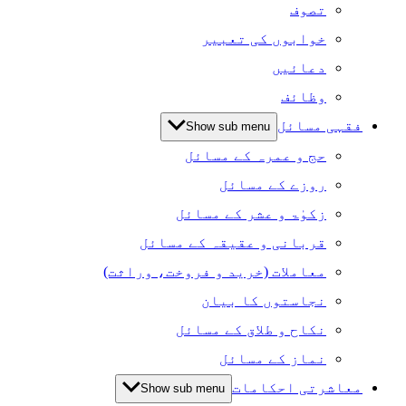
تصوف
خوابوں کی تعبیر
دعائیں
وظائف
فقہی مسائل
Show sub menu
حج و عمرہ کے مسائل
روزے کے مسائل
زکوٰۃ و عشر کے مسائل
قربانی و عقیقہ کے مسائل
معاملات (خرید و فروخت، وراثت)
نجاستوں کا بیان
نکاح و طلاق کے مسائل
نماز کے مسائل
معاشرتی احکامات
Show sub menu