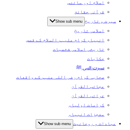
اسلام اور سائنس
قرآنی حقائق
سیرت و تاریخ
Show sub menu
اسلامی تاریخ
انبیاء کرام علیہم السلام کے قصص
تاریخی اسلامی شخصیات
حکایات
سیرت النبی ﷺ
صحابہ کرام رضی اللہ عنہم کے واقعات
عجائب القرآن
غرائب القرآن
کرامات اولیاء
معجزات انبیاء
عبادات و روحانیت
Show sub menu