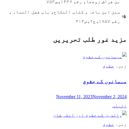
من فراش زوجھا، رقم ۱۴۳۶،ص۷۵۳
سنن ابن ماجہ ، کتاب النکاح، باب فضل النساء ،
↑
6
رقم ۱۸۵۷،ج۲،ص۴۱۴
مزید غور طلب تحریریں
زمرہ
حقوق
مہمانوں کے حقوق
November 11, 2023
November 2, 2024
الیاس
زمرہ
حقوق