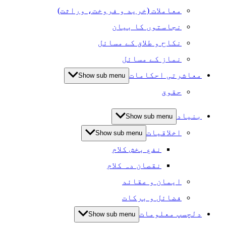
معاملات (خرید و فروخت، وراثت)
نجاستوں کا بیان
نکاح و طلاق کے مسائل
نماز کے مسائل
معاشرتی احکامات
Show sub menu
حقوق
بنیاد
Show sub menu
اخلاقیات
Show sub menu
نفع بخش کلام
نقصان دہ کلام
ایمان و عقائد
فضائل و برکات
دلچسپ معلومات
Show sub menu