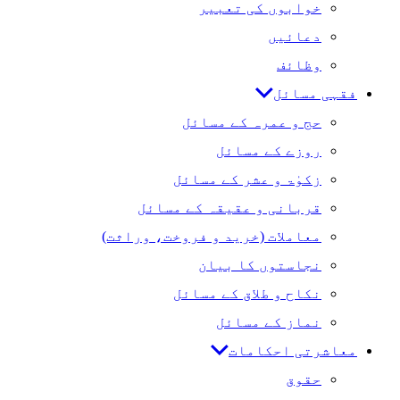
خوابوں کی تعبیر
دعائیں
وظائف
فقہی مسائل
حج و عمرہ کے مسائل
روزے کے مسائل
زکوٰۃ و عشر کے مسائل
قربانی و عقیقہ کے مسائل
معاملات (خرید و فروخت، وراثت)
نجاستوں کا بیان
نکاح و طلاق کے مسائل
نماز کے مسائل
معاشرتی احکامات
حقوق