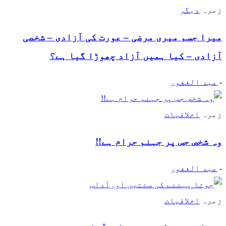
زمرہ
دیگر
میرا جسم میری مرضی – عورت کی آزادی – شخصی
آزادی – کیا ہمیں آزاد چھوڑا گیا ہے؟
-
عبد الغفور
زمرہ
اخلاقیات
وہ شخص جس پر جہنم حرام ہے!!
-
عبد الغفور
زمرہ
اخلاقیات