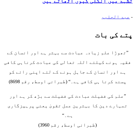
تشہد میں انگلی کیوں اٹھاتے ہیں
-
عبد الحلیم
پتے کی بات
”تھوڑا علم زیادہ عبادت سے بہتر ہے اور انسان کے
فقیہ ہونے کیلئے اللہ تعالی کی عبادت کرناہی کافی
ہے اور انسان کے جاہل ہونے کے لئے اپنی رائے کو
پسند کرنا ہی کافی ہے۔“ (طبرانی اوسط، رقم 8698)
”علم کی فضیلت عبادت کی فضیلت سے بڑھ کر ہے اور
تمہارے دین کا بہترین عمل تقویٰ یعنی پرہیزگاری
ہے۔“
(طبرانی اوسط، رقم 3960)