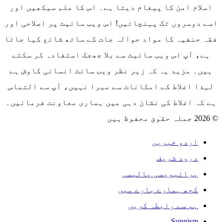
اسلام امن کا پیغام دیتا ہے۔ اس کا علم سیکھیں اور
اسے دوسروں تک پہنچائیں! اس ویب سائیٹ پر اصلاحی اور
فقہ حنفیہ کا مواد حوالہ جات کے ساتھ شائع کیا جاتا
ہے، آپ اس ویب سائیٹ سے بلا جھجک استفادہ کر سکتے
ہیں۔ مزید یہ کہ زیر نظر ویب سائٹ انسانی کاوش ہے
لہذا اغلاط کے امکانات سے مبرا نہیں، آپ سے التماس
ہے کہ اغلاط کی نشان دہی میں ہماری معاونت فرمائیں۔
© 2026 جملہ حقوق محفوظ ہیں
اردو خبریں
درود شریف
پرائیویسی پالیسی
کچھ ہمارے بارے میں
ہم سے رابطہ کریں
Sunnism