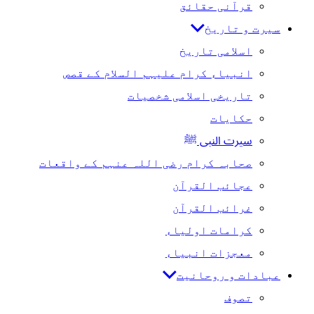
قرآنی حقائق
سیرت و تاریخ
اسلامی تاریخ
انبیاء کرام علیہم السلام کے قصص
تاریخی اسلامی شخصیات
حکایات
سیرت النبی ﷺ
صحابہ کرام رضی اللہ عنہم کے واقعات
عجائب القرآن
غرائب القرآن
کرامات اولیاء
معجزات انبیاء
عبادات و روحانیت
تصوف