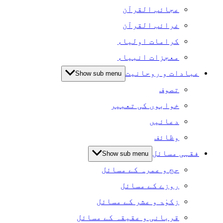
عجائب القرآن
غرائب القرآن
کرامات اولیاء
معجزات انبیاء
عبادات و روحانیت
Show sub menu
تصوف
خوابوں کی تعبیر
دعائیں
وظائف
فقہی مسائل
Show sub menu
حج و عمرہ کے مسائل
روزے کے مسائل
زکوٰۃ و عشر کے مسائل
قربانی و عقیقہ کے مسائل