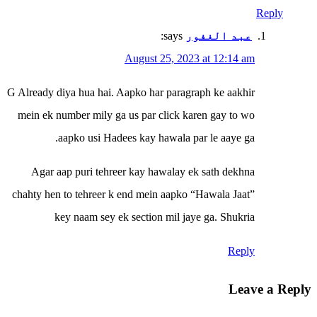
Reply
عبد الغفور
says:
August 25, 2023 at 12:14 am
G Already diya hua hai. Aapko har paragraph ke aakhir
mein ek number mily ga us par click karen gay to wo
aapko usi Hadees kay hawala par le aaye ga.
Agar aap puri tehreer kay hawalay ek sath dekhna
chahty hen to tehreer k end mein aapko “Hawala Jaat”
key naam sey ek section mil jaye ga. Shukria
Reply
Leave a Reply