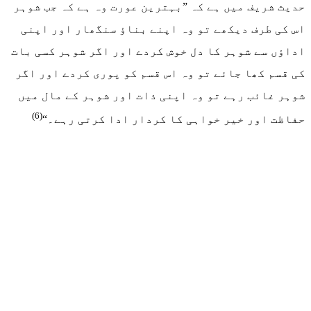
حدیث شریف میں ہے کہ ”بہترین عورت وہ ہے کہ جب شوہر
اس کی طرف دیکھے تو وہ اپنے بناؤ سنگھار اور اپنی
اداؤں سے شوہر کا دل خوش کردے اور اگر شوہر کسی بات
کی قسم کھا جائے تو وہ اس قسم کو پوری کردے اور اگر
شوہر غائب رہے تو وہ اپنی ذات اور شوہر کے مال میں
(6)
حفاظت اور خیر خواہی کا کردار ادا کرتی رہے۔“