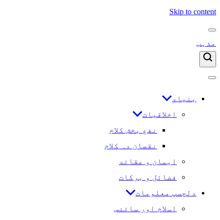
Skip to content
مذہب
بنیاد
اخلاقیات
نفع بخش کلام
نقصان دہ کلام
ایمان و عقائد
فضائل و برکات
دلچسپ معلومات
اسلام اور سائنس