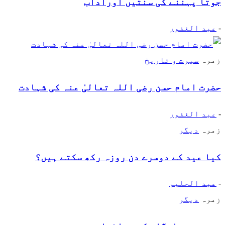
جوتا پہننے کی سنتیں اورآداب
-
عبد الغفور
زمرہ
سیرت و تاریخ
حضرت امام حسن رضی اللہ تعالیٰ عنہ کی شہادت
-
عبد الغفور
زمرہ
دیگر
کیا عید کے دوسرے دن روزہ رکھ سکتے ہیں؟
-
عبد الحلیم
زمرہ
دیگر