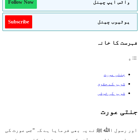
واٹس ایپ چینل
Follow Now
یوٹیوب چینل
Subscribe
فہرست کا خانہ
جنتی عورت
شوہر کے حقوق
شوہر کی خوشی
جنتی عورت
اور رسول اﷲ ﷺ نے یہ بھی فرمایا ہے کہ ”جس عورت کی