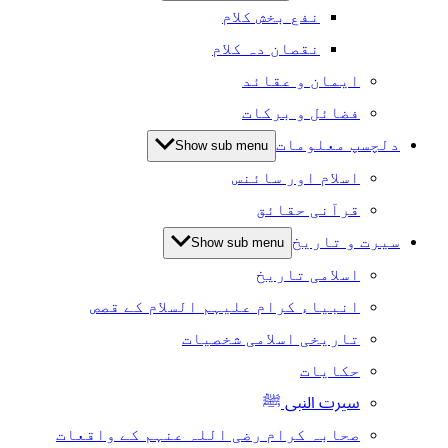
نفع بخش کلام
نقصان دہ کلام
ایمان و عقائد
فضائل و برکات
دلچسپ معلومات
Show sub menu
اسلام اور سائنس
قرآنی حقائق
سیرت و تاریخ
Show sub menu
اسلامی تاریخ
انبیاء کرام علیہم السلام کے قصص
تاریخی اسلامی شخصیات
حکایات
سیرت النبی ﷺ
صحابہ کرام رضی اللہ عنہم کے واقعات