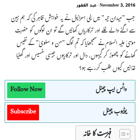
November 3, 2016
عبد الغفور
جب ”میدان تیہ” میں بنی اسرائیل نے یہ خواہش ظاہر کی کہ ہم زمین
سے اگنے والے غلے اور ترکاریاں کھائیں گے تو ان لوگوں کو حضرت
موسیٰ علیہ السلام نے سمجھایا کہ تم لوگ ”من و سلویٰ” کے نفیس
کھانے کو چھوڑ کر گیہوں، دال اور ترکاریوں جیسی خسیس اور گھٹیا
غذائیں کیوں طلب کررہے ہو؟
واٹس ایپ چینل
Follow Now
یوٹیوب چینل
Subscribe
فہرست کا خانہ