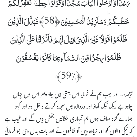
رَغَدًا وَّادْخُلُوا الْبَابَ سُجَّدًا وَّقُوۡلُوۡا حِطَّۃٌ نَّغْفِرْلَکُمْ
خَطٰیٰکُمْ ؕ وَسَنَزِیۡدُ الْمُحْسِنِیۡنَ ﴿58﴾فَبَدَّلَ الَّذِیۡنَ
ظَلَمُوۡا قَوْلًا غَیۡرَ الَّذِیۡ قِیۡلَ لَہُمْ فَاَنۡزَلْنَا عَلَی الَّذِیۡنَ
ظَلَمُوۡا رِجْزًا مِّنَ السَّمَآءِ بِمَا کَانُوۡا یَفْسُقُوۡنَ
﴿٪59﴾
ترجمہ:۔ اور جب ہم نے فرمایا اس بستی میں جاؤ پھر اس میں جہاں
چاہو بے روک ٹوک کھاؤ اور دروازہ میں سجدہ کرتے داخل ہو اور کہو
ہمارے گناہ معاف ہوں ہم تمہاری خطائیں بخش دیں گے اور قریب ہے
کہ نیکی والوں کو اور زیادہ دیں تو ظالموں نے اور بات بدل دی جو فرمائی