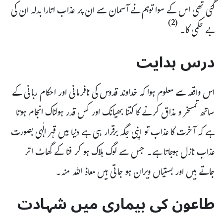
گئی تھی اس کے سوا توہم نے آسمان سے ان پر عذاب اتارا بدلہ ان کی
(2)
بے حکمی کا۔
درس ہدایت
اس واقعہ سے معلوم ہوا کہ خداوند قدوس کی نافرمانی اور احکام ربانی کے
ساتھ تمسخر و مذاق کرنے کا کتنا بھیانک اور کس قدر ہولناک انجام ہوتا
ہے کہ آخرت کا عذاب تو اپنی جگہ برقرار ہی ہے دنیا میں قہر الٰہی بصورت
عذاب نازل ہوجاتا ہے۔ جس سے لوگ ہلاک ہو کر فنا کے گھاٹ اتر
جاتے ہیں اور بستیاں ویران ہو جاتی ہیں معاذ اللہ منہ۔
طاعون کی بیماری میں شہادت