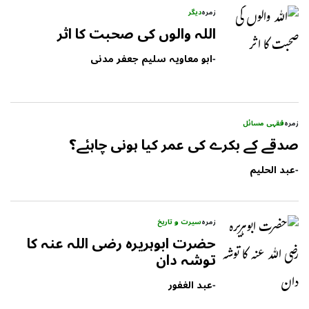
زمرہ
دیگر
اللہ والوں کی صحبت کا اثر
-
ابو معاویہ سلیم جعفر مدنی
زمرہ
فقہی مسائل
صدقے کے بکرے کی عمر کیا ہونی چاہئے؟
-
عبد الحلیم
زمرہ
سیرت و تاریخ
حضرت ابوہریرہ رضی اللہ عنہ کا
توشہ دان
-
عبد الغفور