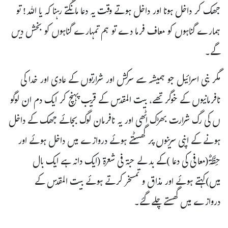
جھک کر داخل ہونا اور داخل ہوتے وقت یہ دعا مانگتے رہنا کہ یا اللہ! تو
ہمارے گناہوں کو معاف فرما دے تو ہم تمہارے گناہوں کو بخش دیں
گے۔
مگر بنی اسرائیل جو ہمیشہ سے سرکش اور شرارتوں کے عادی اور خدا کی
نافرمانیوں کے خوگر تھے، بیت المقدس کے قریب پہنچ کر ایک دم ان لوگو
ں کی رگ شرارت بھڑک اٹھی اور یہ نافرمان لوگ بجائے جھک کے داخل
ہونے کے اپنی سرینوں پر گھسٹتے ہوئے دروازے میں داخل ہوئے اور
حِطَّۃٌ(معافی کی دعا )کے بدلے حبۃ فی شعرۃ (ایک دانہ ہے ایک بال
میں)کہتے ہوئے اور مذاق و تمسخر کرتے ہوئے بیت المقدس کے
دروازے میں گھستے چلے گئے۔