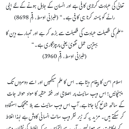
تعالی کی عبادت کرناہی کافی ہے اور انسان کے جاہل ہونے کے لئے اپنی
رائے کو پسند کرنا ہی کافی ہے۔“ (طبرانی اوسط، رقم 8698)
”علم کی فضیلت عبادت کی فضیلت سے بڑھ کر ہے اور تمہارے دین کا
بہترین عمل تقویٰ یعنی پرہیزگاری ہے۔“
(طبرانی اوسط، رقم 3960)
اسلام امن کا پیغام دیتا ہے۔ اس کا علم سیکھیں اور اسے دوسروں تک
پہنچائیں! اس ویب سائیٹ پر اصلاحی اور فقہ حنفیہ کا مواد حوالہ جات
کے ساتھ شائع کیا جاتا ہے، آپ اس ویب سائیٹ سے بلا جھجک استفادہ
کر سکتے ہیں۔ مزید یہ کہ زیر نظر ویب سائٹ انسانی کاوش ہے لہذا اغلاط