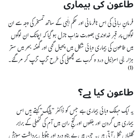
طاعون کی بیماری
فرمانِ ربانی کی اس نافرمانی اور حکم الٰہی کے ساتھ تمسخر کی وجہ سے ان
لوگوں پر قہر خداوندی بصورت عذاب نازل ہو گیا کہ اچانک ان لوگوں
میں طاعون کی بیماری وبائی شکل میں پھیل گئی اور گھنٹہ بھر میں ستر
ہزار بنی اسرائیل درد و کرب سے مچھلی کی طرح تڑپ تڑپ کر مر گئے۔
(1)
طاعون کیا ہے؟
یہ ایک مہلک وبائی بیماری ہے جس کو ڈاکٹر ”پلیگ”کہتے ہیں اس
بیماری میں گردن اور بغلوں اور کنجِ ران میں آم کی گٹھلی کے برابر
گلٹیاں نکل آتی ہیں۔ جن میں بے پناہ درد اور ناقابل برداشت سوزش