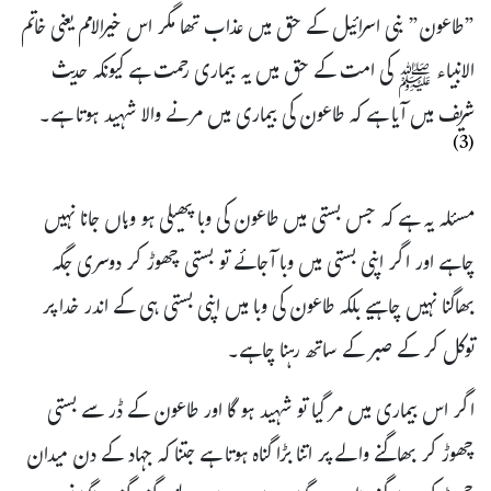
”طاعون” بنی اسرائیل کے حق میں عذاب تھا مگر اس خیرالامم یعنی خاتم
الانبیاء ﷺ کی امت کے حق میں یہ بیماری رحمت ہے کیونکہ حدیث
شریف میں آیا ہے کہ طاعون کی بیماری میں مرنے والا شہید ہوتا ہے۔
(3)
مسئلہ یہ ہے کہ جس بستی میں طاعون کی وبا پھیلی ہو وہاں جانا نہیں
چاہے اور اگر اپنی بستی میں وبا آجائے تو بستی چھوڑ کر دوسری جگہ
بھاگنا نہیں چاہیے بلکہ طاعون کی وبا میں اپنی بستی ہی کے اندر خدا پر
توکل کر کے صبر کے ساتھ رہنا چاہے۔
اگر اس بیماری میں مر گیا تو شہید ہو گا اور طاعون کے ڈر سے بستی
چھوڑ کر بھاگنے والے پر اتنا بڑا گناہ ہوتا ہے جتنا کہ جہاد کے دن میدان