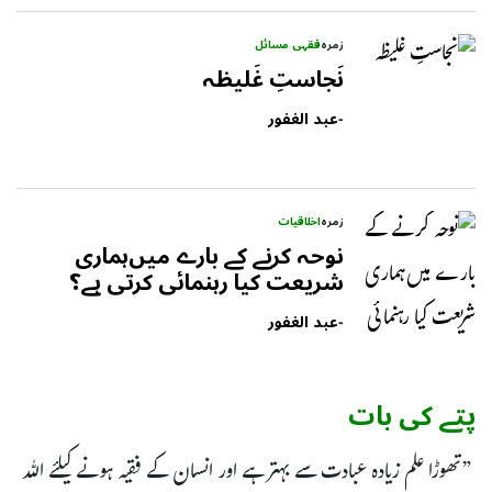
زمرہ
فقہی مسائل
نَجاستِ غَلیظہ
-
عبد الغفور
زمرہ
اخلاقیات
نوحہ کرنے کے بارے میں‌ہماری
شریعت کیا رہنمائی کرتی ہے؟
-
عبد الغفور
پتے کی بات
”تھوڑا علم زیادہ عبادت سے بہتر ہے اور انسان کے فقیہ ہونے کیلئے اللہ