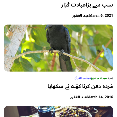
سب سے بڑاعبادت گزار
March 6, 2021
عبد الغفور
زمرہ
سیرت و تاریخ
عجائب القرآن
مُردہ دفن کرنا کوّے نے سکھایا
March 14, 2016
عبد الغفور