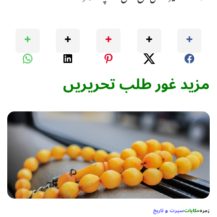
مزید غور طلب تحریریں
زمرہ
حکایات
سیرت و تاریخ