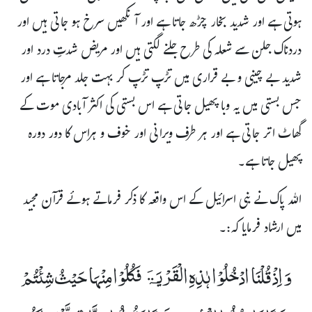
ہوتی ہے اور شدید بخار چڑھ جاتا ہے اور آنکھیں سرخ ہو جاتی ہیں اور
دردناک جلن سے شعلہ کی طرح جلنے لگتی ہیں اور مریض شدتِ درد اور
شدید بے چینی و بے قراری میں تڑپ تڑپ کر بہت جلد مرجاتا ہے اور
جس بستی میں یہ وبا پھیل جاتی ہے اس بستی کی اکثر آبادی موت کے
گھاٹ اتر جاتی ہے اور ہر طرف ویرانی اور خوف و ہراس کا دور دورہ
پھیل جاتا ہے۔
اللہ پاک نے بنی اسرائیل کے اس واقعہ کا ذکر فرماتے ہوئے قرآن مجید
میں ارشاد فرمایا کہ:۔
وَ اِذْ قُلْنَا ادْخُلُوۡا ہٰذِہِ الْقَرْیَۃَ فَکُلُوۡا مِنْہَا حَیۡثُ شِئْتُمْ