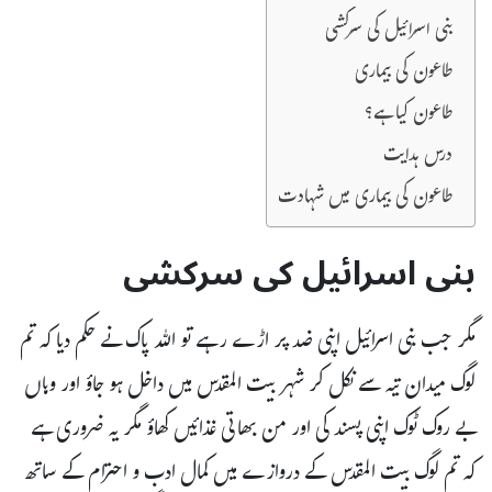
بنی اسرائیل کی سرکشی
طاعون کی بیماری
طاعون کیا ہے؟
درس ہدایت
طاعون کی بیماری میں شہادت
بنی اسرائیل کی سرکشی
مگر جب بنی اسرائیل اپنی ضد پر اڑے رہے تو اللہ پاک نے حکم دیا کہ تم
لوگ میدان تیہ سے نکل کر شہر بیت المقدس میں داخل ہو جاؤ اور وہاں
بے روک ٹوک اپنی پسند کی اور من بھاتی غذائیں کھاؤ مگر یہ ضروری ہے
کہ تم لوگ بیت المقدس کے دروازے میں کمال ادب و احترام کے ساتھ