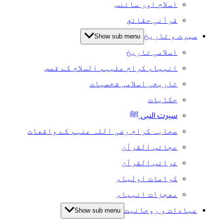
اسلام اور سائنس
قرآنی حقائق
سیرت و تاریخ
Show sub menu
اسلامی تاریخ
انبیاء کرام علیہم السلام کے قصص
تاریخی اسلامی شخصیات
حکایات
سیرت النبی ﷺ
صحابہ کرام رضی اللہ عنہم کے واقعات
عجائب القرآن
غرائب القرآن
کرامات اولیاء
معجزات انبیاء
عبادات و روحانیت
Show sub menu