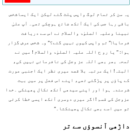
یہ سن کر تمام لوگ واپس پلٹ گئے لیکن ایک ایساشخص
باقی رہا جس کی ایک آنکھ ضائع ہوچکی تھی۔ آپ علیٰ
نبینا وعلیہ الصلوٰۃ والسلام نے اس سے دریافت
فرمایا:” تم واپس کیوں نہیں گئے؟” وہ شخص عرض گزار
ہوا: ” یا رو ح اللہ علیہ الصلوٰۃ والسلام ! میں نے
لمحہ بھر بھی اللہ عز وجل کی نافرمانی نہیں کی،
البتہ! ایک مرتبہ بلا قصد میری نظر ایک اجنبی عورت
کے پاؤں پر پڑگئی تھی، اپنے اس فعل پر میں بہت
شرمندہ ہوا اور اپنی سیدھی آنکھ نکال پھینکی ۔خدا
عزوجل کی قسم !اگر میری دوسری آنکھ ایسی خطا کرتی
تو میں اسے بھی نکال پھینکتا۔”
داڑھی آنسوؤں سے تر