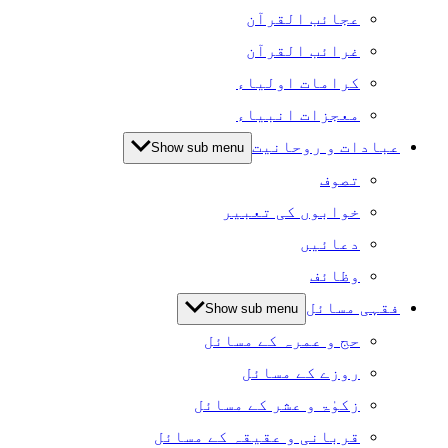
عجائب القرآن
غرائب القرآن
کرامات اولیاء
معجزات انبیاء
عبادات و روحانیت
Show sub menu
تصوف
خوابوں کی تعبیر
دعائیں
وظائف
فقہی مسائل
Show sub menu
حج و عمرہ کے مسائل
روزے کے مسائل
زکوٰۃ و عشر کے مسائل
قربانی و عقیقہ کے مسائل