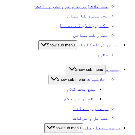
معاملات (خرید و فروخت، وراثت)
نجاستوں کا بیان
نکاح و طلاق کے مسائل
نماز کے مسائل
معاشرتی احکامات
Show sub menu
حقوق
بنیاد
Show sub menu
اخلاقیات
Show sub menu
نفع بخش کلام
نقصان دہ کلام
ایمان و عقائد
فضائل و برکات
دلچسپ معلومات
Show sub menu