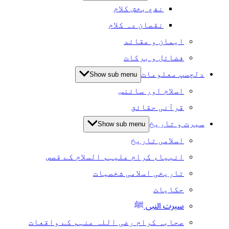
نفع بخش کلام
نقصان دہ کلام
ایمان و عقائد
فضائل و برکات
دلچسپ معلومات
Show sub menu
اسلام اور سائنس
قرآنی حقائق
سیرت و تاریخ
Show sub menu
اسلامی تاریخ
انبیاء کرام علیہم السلام کے قصص
تاریخی اسلامی شخصیات
حکایات
سیرت النبی ﷺ
صحابہ کرام رضی اللہ عنہم کے واقعات