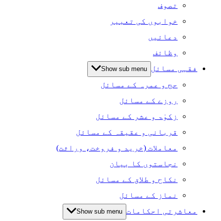
تصوف
خوابوں کی تعبیر
دعائیں
وظائف
فقہی مسائل
Show sub menu
حج و عمرہ کے مسائل
روزے کے مسائل
زکوٰۃ و عشر کے مسائل
قربانی و عقیقہ کے مسائل
معاملات (خرید و فروخت، وراثت)
نجاستوں کا بیان
نکاح و طلاق کے مسائل
نماز کے مسائل
معاشرتی احکامات
Show sub menu