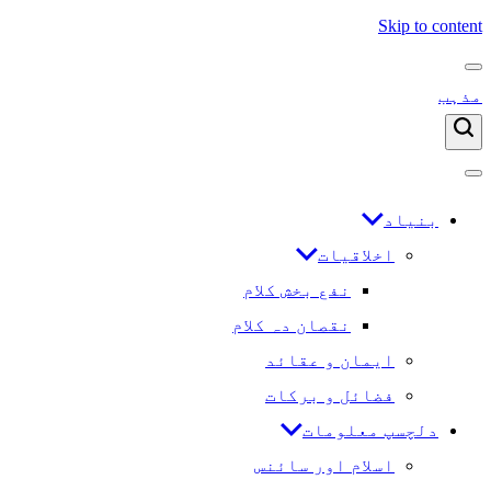
Skip to content
مذہب
بنیاد
اخلاقیات
نفع بخش کلام
نقصان دہ کلام
ایمان و عقائد
فضائل و برکات
دلچسپ معلومات
اسلام اور سائنس