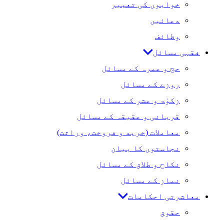
خوابوں کی تعبیر
دعائیں
وظائف
فقہی مسائل
حج و عمرہ کے مسائل
روزے کے مسائل
زکوٰۃ و عشر کے مسائل
قربانی و عقیقہ کے مسائل
معاملات (خرید و فروخت، وراثت)
نجاستوں کا بیان
نکاح و طلاق کے مسائل
نماز کے مسائل
معاشرتی احکامات
حقوق