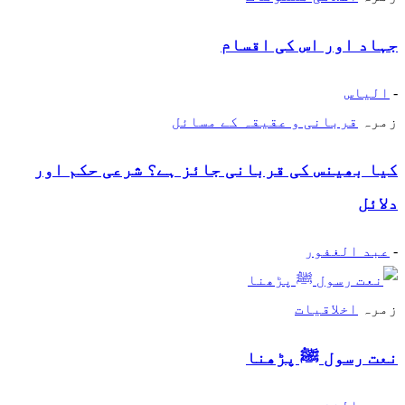
جہاد اور اس کی اقسام
-
الیاس
زمرہ
قربانی و عقیقہ کے مسائل
کیا بھینس کی قربانی جائز ہے؟ شرعی حکم اور
دلائل
-
عبد الغفور
زمرہ
اخلاقیات
نعت رسول ﷺ پڑھنا