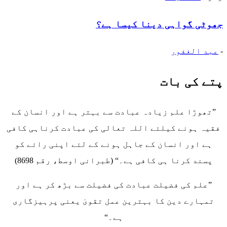
جھوٹی گواہی دینا کیسا ہے؟
-
عبد الغفور
پتے کی بات
”تھوڑا علم زیادہ عبادت سے بہتر ہے اور انسان کے
فقیہ ہونے کیلئے اللہ تعالی کی عبادت کرناہی کافی
ہے اور انسان کے جاہل ہونے کے لئے اپنی رائے کو
پسند کرنا ہی کافی ہے۔“ (طبرانی اوسط، رقم 8698)
”علم کی فضیلت عبادت کی فضیلت سے بڑھ کر ہے اور
تمہارے دین کا بہترین عمل تقویٰ یعنی پرہیزگاری
ہے۔“