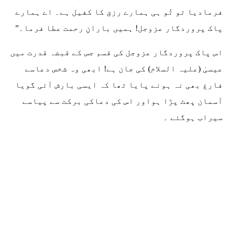
فرمادیا تو تُو ہی ہمارے رزق کا کفیل ہے۔ اے ہمارے
پاک پروردگار عزوجل! ہمیں بارانِ رحمت عطا فرما۔”
اس پاک پروردگار عزوجل کی قسم جس کے قبضہ قدرت میں
عیسیٰ (علیہ السلام) کی جان ہے! ابھی وہ شخص دعاسے
فارغ بھی نہ ہونے پایا تھا کہ ایسی بارش آئی گویا
آسمان پھٹ پڑا ہواور اس کی دعاکی برکت سے پیاسے
سیراب ہوگئے ۔