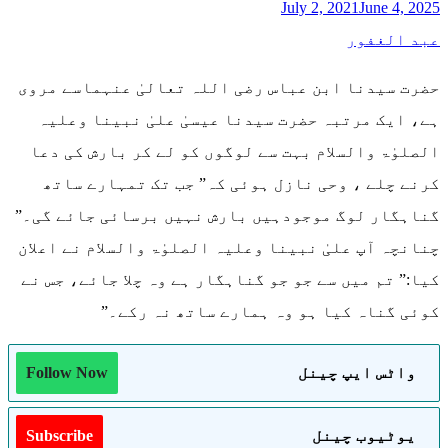
July 2, 2021
June 4, 2025
عبد الغفور
حضرت سیدنا ابن عباس رضی اللہ تعالیٰ عنہماسے مروی
ہے، ایک مرتبہ حضرت سیدنا عیسیٰ علیٰ نبینا وعلیہ
الصلوٰۃ والسلام بہت سے لوگوں کو لے کر بارش کی دعا
کرنے چلے ، وحی نازل ہوئی کہ” جب تک تمہارے ساتھ
گناہگار لوگ موجودہیں بارش نہیں برسائی جائے گی۔”
چنانچہ آپ علیٰ نبینا وعلیہ الصلوٰۃ والسلام نے اعلان
کیا:” تم میں سے جو جو گناہگار ہے وہ چلا جائے، جس نے
کوئی گناہ کیا ہو وہ ہمارے ساتھ نہ رکے۔”
واٹس ایپ چینل
Follow Now
یوٹیوب چینل
Subscribe