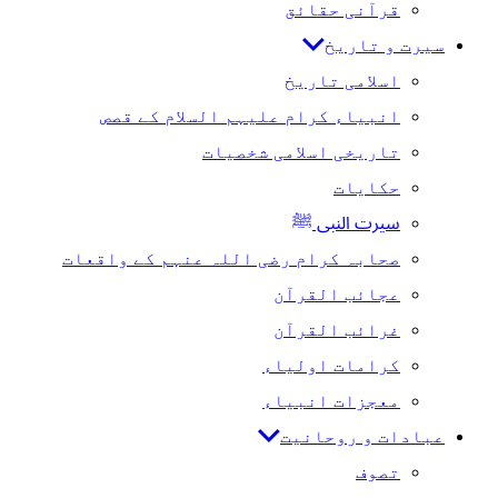
قرآنی حقائق
سیرت و تاریخ
اسلامی تاریخ
انبیاء کرام علیہم السلام کے قصص
تاریخی اسلامی شخصیات
حکایات
سیرت النبی ﷺ
صحابہ کرام رضی اللہ عنہم کے واقعات
عجائب القرآن
غرائب القرآن
کرامات اولیاء
معجزات انبیاء
عبادات و روحانیت
تصوف