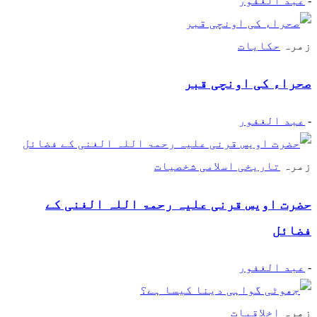
-
عبد الغفور
زمرہ
حکایات
صحراء کی اونچی قبر
-
عبد الغفور
زمرہ
تاریخی اسلامی شخصیات
حضرت اویس قرنی علیہ رحمۃ اللہ الغنی کے
فضائل
-
عبد الغفور
زمرہ
اخلاقیات