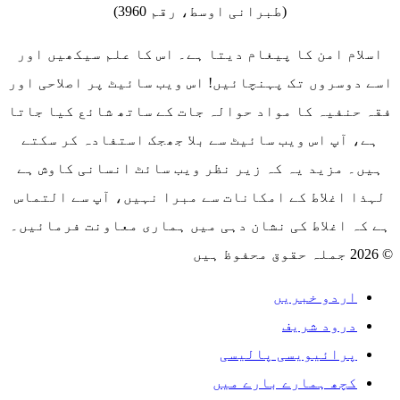
(طبرانی اوسط، رقم 3960)
اسلام امن کا پیغام دیتا ہے۔ اس کا علم سیکھیں اور
اسے دوسروں تک پہنچائیں! اس ویب سائیٹ پر اصلاحی اور
فقہ حنفیہ کا مواد حوالہ جات کے ساتھ شائع کیا جاتا
ہے، آپ اس ویب سائیٹ سے بلا جھجک استفادہ کر سکتے
ہیں۔ مزید یہ کہ زیر نظر ویب سائٹ انسانی کاوش ہے
لہذا اغلاط کے امکانات سے مبرا نہیں، آپ سے التماس
ہے کہ اغلاط کی نشان دہی میں ہماری معاونت فرمائیں۔
© 2026 جملہ حقوق محفوظ ہیں
اردو خبریں
درود شریف
پرائیویسی پالیسی
کچھ ہمارے بارے میں