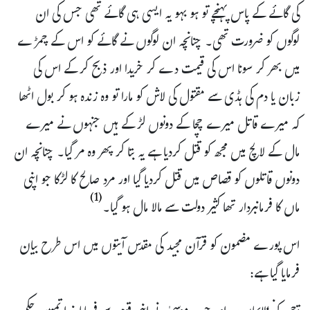
کی گائے کے پاس پہنچے تو ہو بہو یہ ایسی ہی گائے تھی جس کی ان
لوگوں کو ضرورت تھی۔ چنانچہ ان لوگوں نے گائے کو اس کے چمڑے
میں بھر کر سونا اس کی قیمت دے کر خریدا اور ذبح کرکے اس کی
زبان یا دم کی ہڈی سے مقتول کی لاش کو مارا تو وہ زندہ ہو کر بول اٹھا
کہ میرے قاتل میرے چچا کے دونوں لڑکے ہیں جنہوں نے میرے
مال کے لالچ میں مجھ کو قتل کردیا ہے یہ بتا کر پھر وہ مر گیا۔ چنانچہ ان
دونوں قاتلوں کو قصاص میں قتل کردیا گیا اور مرد صالح کا لڑکا جو اپنی
(1)
ماں کا فرمانبردار تھا کثیر دولت سے مالا مال ہو گیا۔
اس پورے مضمون کو قرآن مجید کی مقدس آیتوں میں اس طرح بیان
فرمایا گیا ہے: