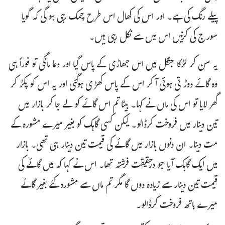
پیلے رنگ کی ہے۔ اور اس کی کھال اس طرح چمک رہی ہو گی کہ گویا
سورج کی کرنیں اس میں سے نکل رہی ہیں۔
یہ سن کر لڑکا جنگل میں اس جھاڑی کے پاس گیا اور دعا مانگی تو فوراً ہی
وہ گائے دوڑتی ہوئی آ کر اس کے پاس کھڑی ہوگئی اور یہ اس کو پکڑ کر
گھر لایا تو اس کی ماں نے کہا۔ بیٹا تم اس گائے کو لے جا کر بازار میں
تین دینار میں فروخت کرڈالو۔ لیکن کسی گاہک کو بغیر میرے مشورہ کے
مت دینا۔ ان دنوں بازار میں گائے کی قیمت تین دینار ہی تھی۔ بازار
میں ایک گاہک آیا جو درحقیقت فرشتہ تھا۔ اس نے کہا کہ میں گائے کی
قیمت تین دینار سے زیادہ دوں گا مگر تم ماں سے مشورہ کئے بغیر گائے
میرے ہاتھ فروخت کرڈالو۔