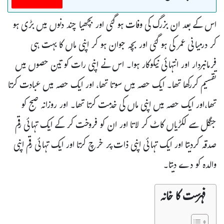
اس کے بعد ان بزرگ کی وفات ہو گئی اور بچھیا چند دنوں میں بڑی ہو
کر درمیانی عمر کی ہو گئی اور بچہ جوان ہو کر اپنی ماں کا بہت ہی
فرمانبردار اور انتہائی نیکوکار ہوا۔ اس نے اپنی رات کو تین حصوں میں
تقسیم کررکھا تھا۔ ایک حصہ میں سوتا تھا، اور ایک حصہ میں عبادت کرتا
تھا،اور ایک حصہ میں اپنی ماں کی خدمت کرتا تھا۔ اور روزانہ صبح کو
جنگل سے لکڑیاں کاٹ کر لاتا اور ان کو فروخت کر کے ایک تہائی رقم
صدقہ کردیتا اور ایک تہائی اپنی ذات پر خرچ کرتا اور ایک تہائی رقم اپنی
والدہ کو دے دیتا۔
فہرست کا خانہ