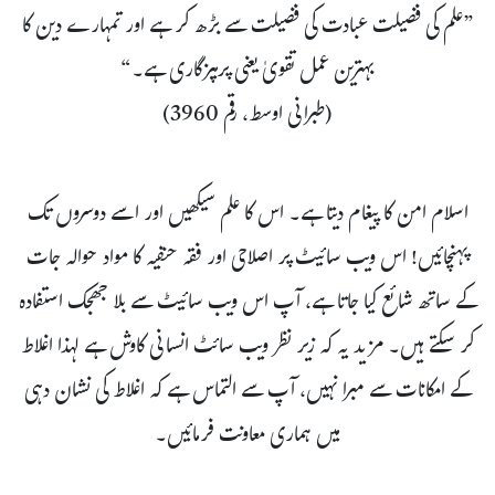
”علم کی فضیلت عبادت کی فضیلت سے بڑھ کر ہے اور تمہارے دین کا
بہترین عمل تقویٰ یعنی پرہیزگاری ہے۔“
(طبرانی اوسط، رقم 3960)
اسلام امن کا پیغام دیتا ہے۔ اس کا علم سیکھیں اور اسے دوسروں تک
پہنچائیں! اس ویب سائیٹ پر اصلاحی اور فقہ حنفیہ کا مواد حوالہ جات
کے ساتھ شائع کیا جاتا ہے، آپ اس ویب سائیٹ سے بلا جھجک استفادہ
کر سکتے ہیں۔ مزید یہ کہ زیر نظر ویب سائٹ انسانی کاوش ہے لہذا اغلاط
کے امکانات سے مبرا نہیں، آپ سے التماس ہے کہ اغلاط کی نشان دہی
میں ہماری معاونت فرمائیں۔