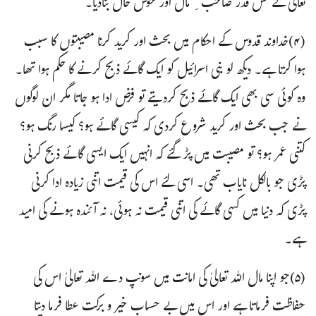
تعالیٰ نے کس قدر صاحب ِ مال اور خوش حال بنادیا۔
(۴)خداوند قدوس کے احکام میں بحث اور کرید کرنا مصیبتوں کا سبب
ہوا کرتا ہے۔ دیکھ لو بنی اسرائیل کو ایک گائے ذبح کرنے کا حکم ہوا تھا۔
وہ کوئی سی بھی ایک گائے ذبح کردیتے تو فرض ادا ہو جاتا مگر ان لوگوں
نے جب بحث اور کرید شروع کردی کہ کیسی گائے ہو؟ کیسا رنگ ہو؟
کتنی عمر ہو؟ تو مصیبت میں پڑ گئے کہ انہیں ایک ایسی گائے ذبح کرنی
پڑی جو بالکل نایاب تھی۔ اسی لئے اس کی قیمت اتنی زیادہ ادا کرنی
پڑی کہ دنیا میں کسی گائے کی اتنی قیمت نہ ہوئی، نہ آئندہ ہونے کی امید
ہے۔
(۵)جو اپنا مال اللہ تعالیٰ کی امانت میں سونپ دے اللہ تعالیٰ اس کی
حفاظت فرماتا ہے اور اس میں بے حساب خیر و برکت عطا فرما دیتا