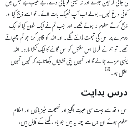
لی جاتی کہ زمین جوتے اور نہ کھیتی کو پانی دے، بے عیب ہے جس میں
کوئی داغ نہیں۔ بولے اب آپ ٹھیک بات لائے۔ تو اسے ذبح کیا اور
ذبح کرتے معلوم نہ ہوتے تھے۔ اور جب تم نے ایک خون کیا تو ایک
دوسرے پر اس کی تہمت ڈالنے لگے۔ اور اللہ کو ظاہر کرنا جو تم چھپاتے
تھے۔ تو ہم نے فرمایا اس مقتول کو اس گائے کا ایک ٹکڑا مارو۔ اللہ
یونہی مردے جلائے گا اور تمہیں اپنی نشانیاں دکھاتا ہے کہ کہیں تمہیں
(2)
عقل ہو۔
درس ہدایت
اس واقعہ سے بہت سی عبرت انگیز اور نصیحت خیز باتیں اور احکام
معلوم ہوئے ان میں سے چند یہ ہیں جو یاد رکھنے کے قابل ہیں: