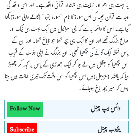
یہ بہت ہی اہم اور نہایت ہی شاندار قرآنی واقعہ ہے۔ اور اسی واقعہ کی
وجہ سے قرآن مجید کی اس سورۃ کا نام ”سورہ بقرہ” (گائے والی سورۃ)رکھا
گیا ہے۔ اس کا واقعہ یہ ہے کہ بنی اسرائیل میں ایک بہت ہی نیک اور
صالح بزرگ تھے اور ان کا ایک ہی بچہ تھا جو نابالغ تھا۔ اور ان کے
پاس فقط ایک گائے کی بچھیا تھی۔ ان بزرگ نے اپنی وفات کے قریب
اس بچھیا کو جنگل میں لے جا کر ایک جھاڑی کے پاس یہ کہہ کر چھوڑ
دیا کہ یااللہ (عزوجل)میں اس بچھیا کو اس وقت تک تیری امانت میں دیتا
ہوں کہ میرا بچہ بالغ ہوجائے۔
واٹس ایپ چینل
Follow Now
یوٹیوب چینل
Subscribe