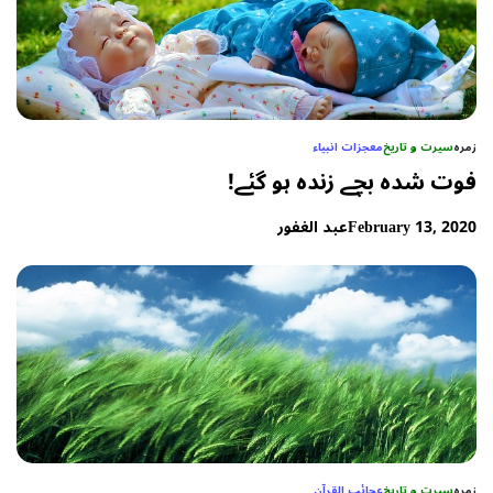
زمرہ
سیرت و تاریخ
معجزات انبیاء
فوت شدہ بچے زندہ ہو گئے!
February 13, 2020
عبد الغفور
زمرہ
سیرت و تاریخ
عجائب القرآن