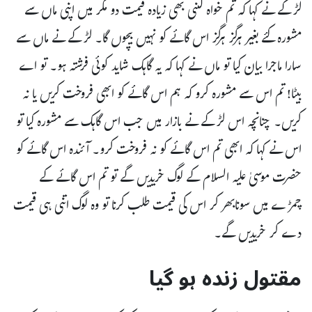
لڑکے نے کہا کہ تم خواہ کتنی بھی زیادہ قیمت دو مگر میں اپنی ماں سے
مشورہ کئے بغیر ہرگز ہرگز اس گائے کو نہیں بیچوں گا۔ لڑکے نے ماں سے
سارا ماجرا بیان کیا تو ماں نے کہا کہ یہ گاہک شاید کوئی فرشتہ ہو۔ تو اے
بیٹا! تم اس سے مشورہ کرو کہ ہم اس گائے کو ابھی فروخت کریں یا نہ
کریں۔ چنانچہ اس لڑکے نے بازار میں جب اس گاہک سے مشورہ کیا تو
اس نے کہا کہ ابھی تم اس گائے کو نہ فروخت کرو۔ آئندہ اس گائے کو
حضرت موسیٰ علیہ السلام کے لوگ خریدیں گے تو تم اس گائے کے
چمڑے میں سونابھر کر اس کی قیمت طلب کرنا تو وہ لوگ اتنی ہی قیمت
دے کر خریدیں گے۔
مقتول زندہ ہو گیا