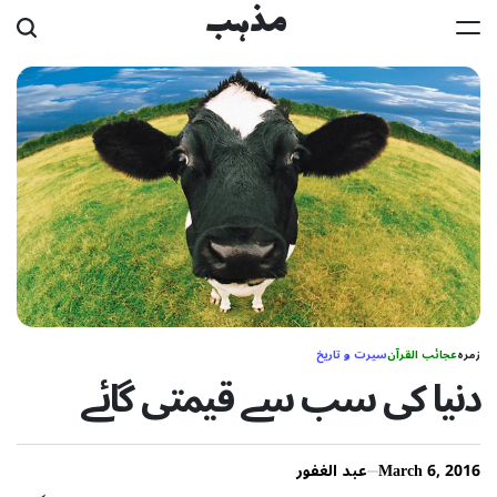
Ski
مذہب
t
conten
زمرہ
عجائب القرآن
سیرت و تاریخ
دنیا کی سب سے قیمتی گائے
March 6, 2016
عبد الغفور