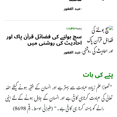
-
عبد الغفور
زمرہ
اخلاقیات
سچ بولنے کی فضائل قرآن پاک اور
احادیث کی روشنی میں
-
عبد الغفور
پتے کی بات
”تھوڑا علم زیادہ عبادت سے بہتر ہے اور انسان کے فقیہ ہونے کیلئے اللہ
تعالی کی عبادت کرناہی کافی ہے اور انسان کے جاہل ہونے کے لئے اپنی
رائے کو پسند کرنا ہی کافی ہے۔“ (طبرانی اوسط، رقم 8698)