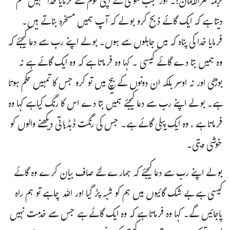
ترجمہ کنزالایمان:۔ اور جب موسیٰ نے اپنی قوم سے فرمایا خدا تمہیں حکم
دیتا ہے کہ ایک گائے ذبح کرو بولے کہ آپ ہمیں مسخرہ بناتے ہیں۔
فرمایا خدا کی پناہ کہ میں جاہلوں سے ہوں۔ بولے اپنے رب سے دعا کیجئے کہ
وہ ہمیں بتا دے گائے کیسی ۔ کہا وہ فرماتا ہے کہ وہ ایک گائے ہے نہ
بوڑھی اور نہ اوسر بلکہ ان دونوں کے بیچ میں تو کرو جس کا تمہیں حکم ہوتا
ہے۔ بولے اپنے رب سے دعا کیجئے ہمیں بتا دے اس کا رنگ کیاہے کہا وہ
فرماتا ہے ، وہ ایک پیلی گائے ہے۔ جس کی رنگت ڈہڈہاتی دیکھنے والوں کو
خوشی دیتی۔
بولے اپنے رب سے دعا کیجئے کہ ہمارے لئے صاف بیان کرے وہ گائے
کیسی ہے بے شک گائیوں میں ہم کو شبہ پڑ گیا اور اللہ چاہے تو ہم راہ
پاجائیں گے۔ کہا وہ فرماتا ہے کہ وہ ایک گائے ہے جس سے خدمت نہیں