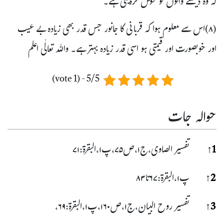
کہ وہ دیکھنے والوں کو خوش کردیتی ہے۔
(۸)اس سے معلوم ہوا کہ قربانی کا جانور جس قدر بھی زیادہ بے عیب
اور خوبصورت اور قیمتی ہو اسی قدر زیادہ بہتر ہے۔ واللہ تعالٰی اعلم
5/5 - (1 vote)
حوالہ جات
حوا
1
↑
تفسیر الصاوی،ج۱،ص۷۵،پ۱،البقرۃ:۷۱
2
↑
پ۱،البقرۃ:۶۷تا۸۳
3
↑
تفسیر روح البیان،ج۱،ص۱۶۰،پ۱،البقرۃ:۶۹،