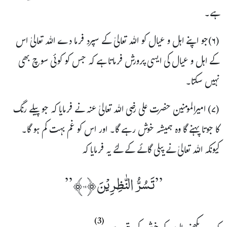
ہے۔
(۶)جو اپنے اہل و عیال کو اللہ تعالیٰ کے سپرد فرما دے اللہ تعالیٰ اس
کے اہل و عیال کی ایسی پرورش فرماتا ہے کہ جس کو کوئی سوچ بھی
نہیں سکتا۔
(۷) امیرالمومنین حضرت علی رضی اللہ تعالیٰ عنہ نے فرمایا کہ جو پیلے رنگ
کا جوتا پہنے گا وہ ہمیشہ خوش رہے گا۔ اور اس کو غم بہت کم ہو گا۔
کیونکہ اللہ تعالیٰ نے پیلی گائے کے لئے یہ فرمایا کہ
”تَسُرُّ النّٰظِرِیۡنَ ﴿۶۹﴾”
(3)