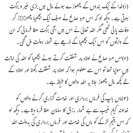
(۱)خدا کے نیک بندوں کے چھوڑے ہوئے مال میں بڑی خیر و برکت
ہوتی ہے۔ دیکھ لو کہ اس مرد صالح نے صرف ایک بچھیا چھوۤڑ کر
وفات پائی تھی مگر اللہ تعالیٰ نے اس میں اتنی برکت عطا فرمائی کہ ان
کے وارثوں کو اس ایک بچھیا کے ذریعے بے شمار دولت مل گئی۔
(۲)اس مرد صالح نے اولاد پر شفقت کرتے ہوئے بچھیا کو اللہ کی امانت
میں سونپا تھا تو اس سے معلوم ہوا کہ اولاد پر شفقت رکھنا اور اولاد کے
لئے کچھ مال چھوڑ جانا یہ اللہ والوں کا طریقہ ہے۔
(۳)ماں باپ کی فرماں برداری اور خدمت گزاری کرنے والوں کو
خداوند کریم غیب سے بے شمار رزق کا سامان عطا فرما دیتا ہے۔ دیکھ لو
کہ اس یتیم لڑکے کو ماں کی خدمت اور فرماں برداری کی بدولت اللہ