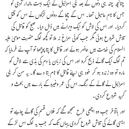
چنانچہ چند ہی دنوں کے بعد بنی اسرائیل کے ایک بہت مالدار آدمی کو
جس کا نام عامیل تھا۔ اس کے چچا کے دونوں لڑکوں نے اس کو قتل
کردیا۔ اور اس کی لاش کو ایک ویرانے میں ڈال دیا۔ صبح کو قاتل کی
تلاش شروع ہوئی مگر جب کوئی سراغ نہ ملا تو کچھ لوگ حضرت موسیٰ علیہ
السلام کی خدمت میں حاضر ہوئے اور قاتل کا پتا پوچھا تو آپ نے فرمایا کہ
تم لوگ ایک گائے ذبح کرو اور اس کی زبان یا دم کی ہڈی سے لاش کو
مارو تو وہ زندہ ہو کر خود ہی اپنے قاتل کا نام بتا دے گا۔ یہ سن کر بنی
اسرائیل نے گائے کے رنگ، اس کی عمر وغیرہ کے بارے میں بحث و
کرید شروع کردی۔
اور بالآخر جب وہ اچھی طرح سمجھ گئے کہ فلاں قسم کی گائے چاہے تو
ایسی گائے کی تلاش شروع کردی یہاں تک کہ جب یہ لوگ اس لڑکے