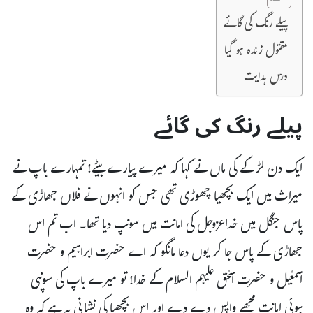
پیلے رنگ کی گائے
مقتول زندہ ہو گیا
درس ہدایت
پیلے رنگ کی گائے
ایک دن لڑکے کی ماں نے کہا کہ میرے پیارے بیٹے! تمہارے باپ نے
میراث میں ایک بچھیا چھوڑی تھی جس کو انہوں نے فلاں جھاڑی کے
پاس جنگل میں خداعزوجل کی امانت میں سونپ دیا تھا۔ اب تم اس
جھاڑی کے پاس جا کر یوں دعا مانگو کہ اے حضرت ابراہیم و حضرت
اسمعٰیل و حضرت اسحٰق علیہم السلام کے خدا! تو میرے باپ کی سونپی
ہوئی امانت مجھے واپس دے دے اور اس بچھیا کی نشانی یہ ہے کہ وہ