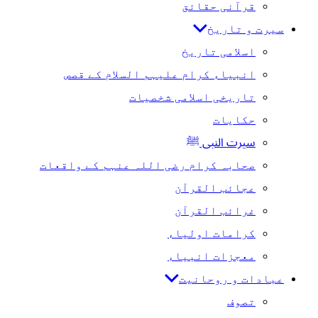
قرآنی حقائق
سیرت و تاریخ
اسلامی تاریخ
انبیاء کرام علیہم السلام کے قصص
تاریخی اسلامی شخصیات
حکایات
سیرت النبی ﷺ
صحابہ کرام رضی اللہ عنہم کے واقعات
عجائب القرآن
غرائب القرآن
کرامات اولیاء
معجزات انبیاء
عبادات و روحانیت
تصوف