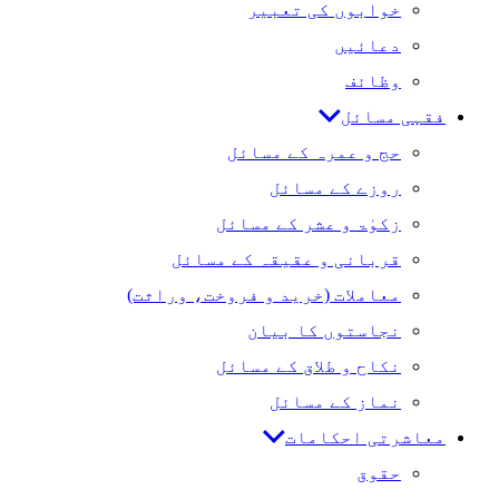
خوابوں کی تعبیر
دعائیں
وظائف
فقہی مسائل
حج و عمرہ کے مسائل
روزے کے مسائل
زکوٰۃ و عشر کے مسائل
قربانی و عقیقہ کے مسائل
معاملات (خرید و فروخت، وراثت)
نجاستوں کا بیان
نکاح و طلاق کے مسائل
نماز کے مسائل
معاشرتی احکامات
حقوق