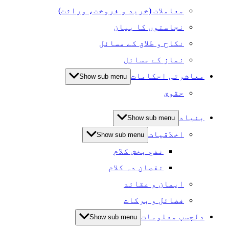
معاملات (خرید و فروخت، وراثت)
نجاستوں کا بیان
نکاح و طلاق کے مسائل
نماز کے مسائل
معاشرتی احکامات
Show sub menu
حقوق
بنیاد
Show sub menu
اخلاقیات
Show sub menu
نفع بخش کلام
نقصان دہ کلام
ایمان و عقائد
فضائل و برکات
دلچسپ معلومات
Show sub menu