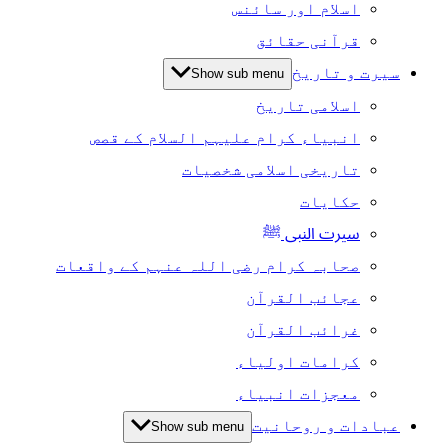
اسلام اور سائنس
قرآنی حقائق
سیرت و تاریخ
Show sub menu
اسلامی تاریخ
انبیاء کرام علیہم السلام کے قصص
تاریخی اسلامی شخصیات
حکایات
سیرت النبی ﷺ
صحابہ کرام رضی اللہ عنہم کے واقعات
عجائب القرآن
غرائب القرآن
کرامات اولیاء
معجزات انبیاء
عبادات و روحانیت
Show sub menu