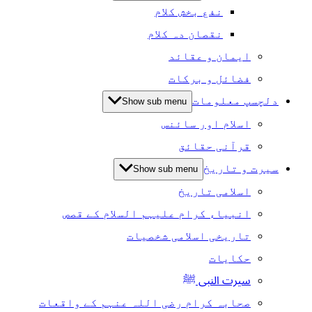
نفع بخش کلام
نقصان دہ کلام
ایمان و عقائد
فضائل و برکات
دلچسپ معلومات
Show sub menu
اسلام اور سائنس
قرآنی حقائق
سیرت و تاریخ
Show sub menu
اسلامی تاریخ
انبیاء کرام علیہم السلام کے قصص
تاریخی اسلامی شخصیات
حکایات
سیرت النبی ﷺ
صحابہ کرام رضی اللہ عنہم کے واقعات