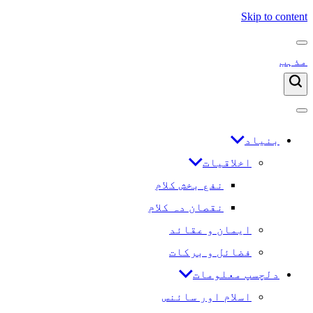
Skip to content
مذہب
بنیاد
اخلاقیات
نفع بخش کلام
نقصان دہ کلام
ایمان و عقائد
فضائل و برکات
دلچسپ معلومات
اسلام اور سائنس