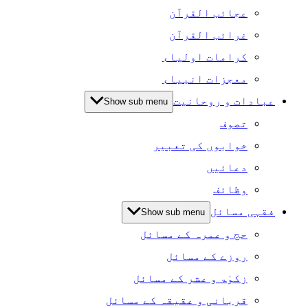
عجائب القرآن
غرائب القرآن
کرامات اولیاء
معجزات انبیاء
عبادات و روحانیت
Show sub menu
تصوف
خوابوں کی تعبیر
دعائیں
وظائف
فقہی مسائل
Show sub menu
حج و عمرہ کے مسائل
روزے کے مسائل
زکوٰۃ و عشر کے مسائل
قربانی و عقیقہ کے مسائل