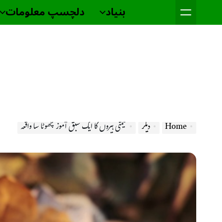
Ski
بنیاد
دلچسپ معلومات
t
conten
Home
دیگر
قیمتی ہیروں کا ایک سبق آموز چھوٹا سا واقعہ