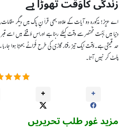
زندگی کاوَقت تھوڑا ہے
اے عزیز! مذکورہ دو آیات کے علاوہ بھی قراٰ نِ پاک میں دیگر مقامات پ
دنیا میں بَہُت مُختصر سے وقت کیلئے رہنا ہے اوراس وَقفے میں اسے قبر
حد قیمتی ہے۔وَقت ایک تیز رفتار گاڑی کی طرح فَرّاٹے بھرتا ہوا جارہا
پلٹ کر نہیں آتا۔
مزید غور طلب تحریریں