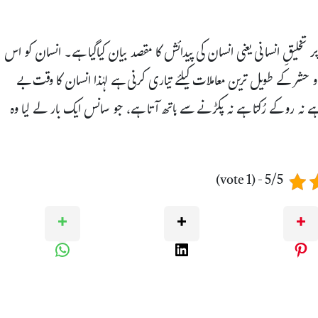
ر تخلیقِ انسانی یعنی انسان کی پیدائش کا مقصد بیان کیاگیا ہے۔ انسان کو اس
 و حشر کے طویل ترین معاملات کیلئے تیاری کرنی ہے لہٰذا انسان کا وقت بے
 ہے نہ روکے رُکتا ہے نہ پکڑنے سے ہاتھ آتا ہے، جو سانس ایک بار لے لیا وہ
5/5 - (1 vote)