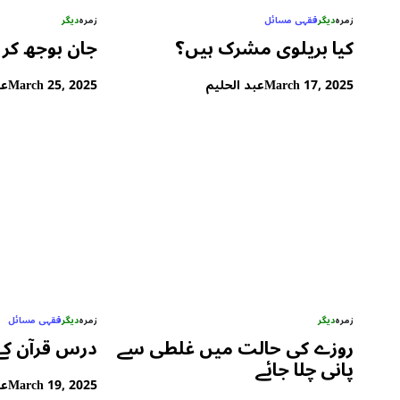
زمرہ
دیگر
فقہی مسائل
زمرہ
دیگر
کیا بریلوی مشرک ہیں؟
جان بوجھ کر ر
March 17, 2025
عبد الحلیم
March 25, 2025
عب
زمرہ
دیگر
زمرہ
دیگر
فقہی مسائل
روزے کی حالت میں غلطی سے
درس قرآن کے
پانی چلا جائے
March 19, 2025
عب