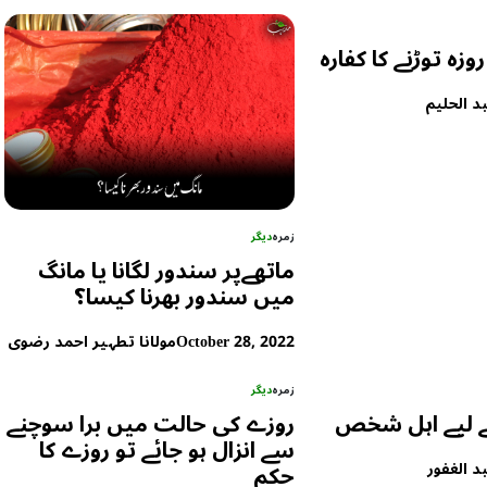
وزہ توڑنے کا کفارہ
د الحلیم
زمرہ
دیگر
ماتھےپر سندور لگانا یا مانگ
میں سندور بھرنا کیسا؟
October 28, 2022
مولانا تطہیر احمد رضوی
زمرہ
دیگر
 لیے اہل شخص
روزے کی حالت میں برا سوچنے
سے انزال ہو جائے تو روزے کا
د الغفور
حکم