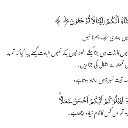
 وَّ اَنَّکُمْ اِلَیۡنَا لَا تُرْجَعُوۡنَ ﴿۱۱۵﴾
 تمہیں ہماری طرف پھرنا نہیں
)آخِرت میں جزا کیلئے اٹھنا نہیں بلکہ تمہیں عبادت کیلئے پیدا کیا کہ تم پر
ں تمھارے اعمال کی جزا دیں۔
ۃَ لِیَبْلُوَکُمْ اَیُّکُمْ اَحْسَنُ عَمَلًا ؕ
ہو تم میں کس کا کام زیادہ اچھا ہے۔