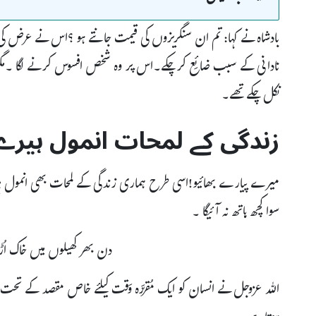
بادشاہ نے کہا: تم ان سنگریزوں کی قیمت جانتے ہو ؟اس نے عرض کی :
نادانی کے سبب ضائِع کرچکے۔اس پر وہ شخص افسوس کرنے لگا ۔مگر 
نکل چکے تھے۔
زندگی کے لمحات انمول ہیرے
میرے پیارے بھائیو!اسی طرح ہماری زندگی کے لمحات بھی انمول ہ
سوا کچھ ہاتھ نہ آ ئیگا ۔
دن بھر کھیلوں میں خاک اُڑ