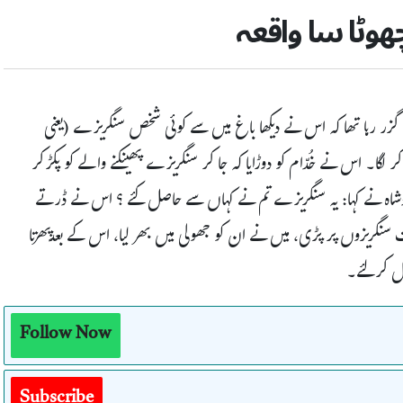
ھوٹا سا واقعہ
گزر رہا تھا کہ اس نے دیکھا باغ میں سے کوئی شخص سنگریزے (یعنی
ا۔ اس نے خُدّام کو دوڑایا کہ جا کر سنگریزے پھینکنے والے کو پکڑکر
ا۔ بادشاہ نے کہا: یہ سنگریزے تم نے کہاں سے حاصل کئے ؟ اس نے ڈرتے
 سنگریزوں پر پڑی، میں نے ان کو جھولی میں بھر لیا، اس کے بعدپِھرتا
ال کرلئے۔
Follow Now
Subscribe