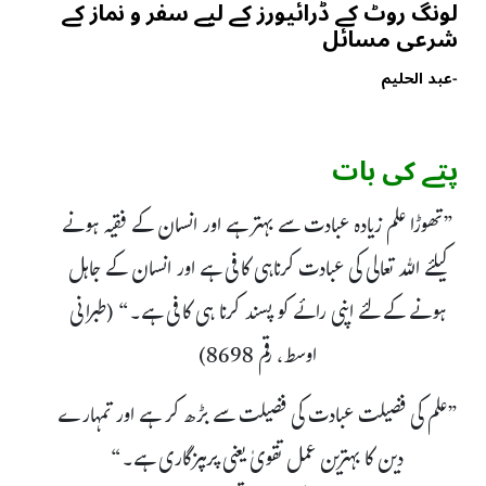
لونگ روٹ کے ڈرائیورز کے لیے سفر و نماز کے
شرعی مسائل
-
عبد الحلیم
پتے کی بات
”تھوڑا علم زیادہ عبادت سے بہتر ہے اور انسان کے فقیہ ہونے
کیلئے اللہ تعالی کی عبادت کرناہی کافی ہے اور انسان کے جاہل
ہونے کے لئے اپنی رائے کو پسند کرنا ہی کافی ہے۔“ (طبرانی
اوسط، رقم 8698)
”علم کی فضیلت عبادت کی فضیلت سے بڑھ کر ہے اور تمہارے
دین کا بہترین عمل تقویٰ یعنی پرہیزگاری ہے۔“