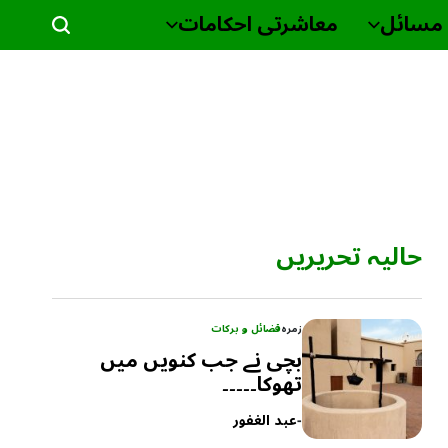
مسائل
معاشرتی احکامات
حالیہ تحریریں
زمرہ
فضائل و برکات
بچی نے جب کنویں میں
تھوکا۔۔۔۔۔
-
عبد الغفور