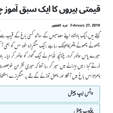
قیمتی ہیروں کا ایک سبق آموز چ
February 27, 2019
عبد الغفور
کہتے ہیں،ایک بادشاہ اپنے مصاحبوں کے ساتھ کسی باغ کے قریب سے 
چھوٹے چھوٹے پتھر)پھینک رہا ہے ،ایک سنگریزہ خود اس کو بھی آکر لگ
میرے پاس حاضِر کرو، چُنانچِہ خُدّام نے ایک گنوار کو حاضر کر دی
ڈرتے کہا : میں ویرانے میں سیر کر رہا تھا کہ میری نظر ان خوبصورت
پِھراتا اس باغ میں آنکلا اور پھل توڑنے کے لئے یہ سنگریزے استعم
واٹس ایپ چینل
یوٹیوب چینل