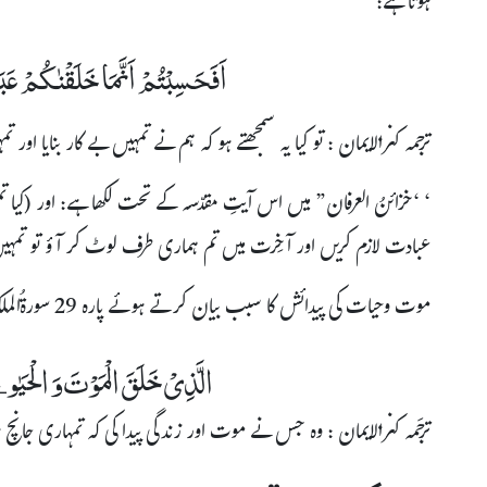
ہوتا ہے:
اَفَحَسِبْتُمْ اَنَّمَا خَلَقْنٰکُمْ عَبَثًا
ترجمہ کنزالایمان : تو کیا یہ سمجھتے ہو کہ ہم نے تمہیں بے کار بنایا اور
‘ ‘خزائنُ العرفان” میں اس آیتِ مقدّسہ کے تحت لکھا ہے: اور (کیا تمہیں
عبادت لازم کریں اور آخِرت میں تم ہماری طرف لوٹ کر آؤ تو تمہی
موت وحیات کی پیدائش کا سبب بیان کرتے ہوئے پارہ 29 سورۃُالملک آیت نمبر2میں ارشاد ہوتا ہے:
الَّذِیۡ خَلَقَ الْمَوْتَ وَ الْحَیٰو
ترجَمہ کنزالایمان : وہ جس نے موت اور زندگی پیدا کی کہ تمہاری جانچ 