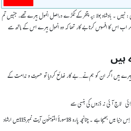
 نہیں ۔ بادشاہ بولا :یہ پتھّر کے ٹکڑے دراصل انمول ہیرے تھے، جنہیں تم
اب اس کا افسوس کرنا بے کار تھا کہ وہ انمول ہیرے اس کے ہاتھ سے
 ہیں
یرے ہیں اگر ان کو ہم نےـ بے کار ضائع کردیا تو حسرت و ندامت کے
ائی لاج آئی نہ ذرّوں کی ہنسی سے
اللہ عزوجل نے انسان کو ایک مُقرَّرہ وَقت کیلئے خاص مقصد کے تحت اِس دنیا میں بھیجا ہے ۔چنانچہ پارہ 18سورۃُ المُؤمِنُون آیت نمبر115میں ارشاد