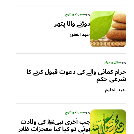
زمرہ
سیرت و تاریخ
دوڑنے والا پتھر
-
عبد الغفور
زمرہ
حلال و حرام
حرام کمائی والے کی دعوت قبول کرنے کا
شرعی حکم
-
عبد الحلیم
زمرہ
سیرت و تاریخ
جب آخری نبیﷺ کی ولادت
ہوئی تو کیا کیا معجزات ظاہر