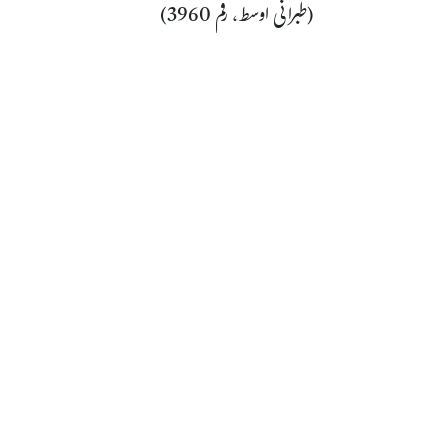
(طبرانی اوسط، رقم 3960)