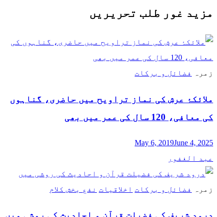
مزید غور طلب تحریریں
زمرہ
فضائل و برکات
ملائکۂ عرش کی نماز تراویح میں حاضری، گناہوں
کی معافی، 120 سال کی عمر میں بھی
May 6, 2019
June 4, 2025
عبد الغفور
زمرہ
فضائل و برکات
اخلاقیات
نفع بخش کلام
درود شریف کی فضیلت قرآن و احادیث کی روشی میں