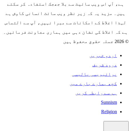
ہے، آپ اس ویب سائیٹ سے بلا جھجک استفادہ کر سکتے
ہیں۔ مزید یہ کہ زیر نظر ویب سائٹ انسانی کاوش ہے
لہذا اغلاط کے امکانات سے مبرا نہیں، آپ سے التماس
ہے کہ اغلاط کی نشان دہی میں ہماری معاونت فرمائیں۔
© 2026 جملہ حقوق محفوظ ہیں
اردو خبریں
درود شریف
پرائیویسی پالیسی
کچھ ہمارے بارے میں
ہم سے رابطہ کریں
Sunnism
Religion