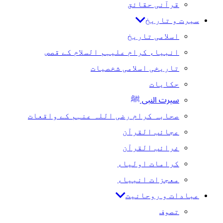
قرآنی حقائق
سیرت و تاریخ
اسلامی تاریخ
انبیاء کرام علیہم السلام کے قصص
تاریخی اسلامی شخصیات
حکایات
سیرت النبی ﷺ
صحابہ کرام رضی اللہ عنہم کے واقعات
عجائب القرآن
غرائب القرآن
کرامات اولیاء
معجزات انبیاء
عبادات و روحانیت
تصوف