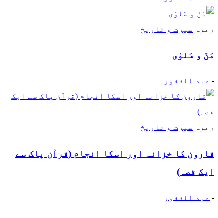
زمرہ
سیرت و تاریخ
مَنّ و سَلوٰی
-
عبد الغفور
زمرہ
سیرت و تاریخ
قارون کا خزانہ اور اسکا انجام (قرآن پاک سے
ایک قصہ)
-
عبد الغفور