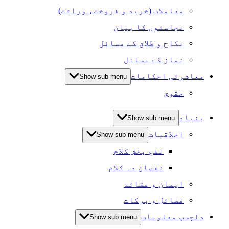
معاملات (خرید و فروخت، وراثت)
نجاستوں کا بیان
نکاح و طلاق کے مسائل
نماز کے مسائل
معاشرتی احکامات
Show sub menu
حقوق
بنیاد
Show sub menu
اخلاقیات
Show sub menu
نفع بخش کلام
نقصان دہ کلام
ایمان و عقائد
فضائل و برکات
دلچسپ معلومات
Show sub menu