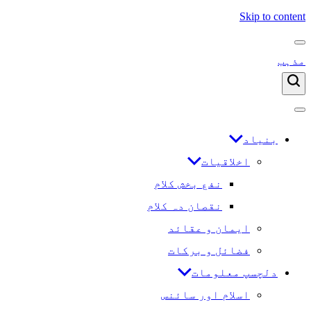
Skip to content
مذہب
بنیاد
اخلاقیات
نفع بخش کلام
نقصان دہ کلام
ایمان و عقائد
فضائل و برکات
دلچسپ معلومات
اسلام اور سائنس