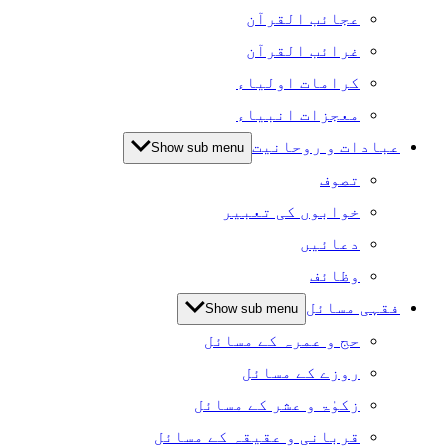
عجائب القرآن
غرائب القرآن
کرامات اولیاء
معجزات انبیاء
عبادات و روحانیت
Show sub menu
تصوف
خوابوں کی تعبیر
دعائیں
وظائف
فقہی مسائل
Show sub menu
حج و عمرہ کے مسائل
روزے کے مسائل
زکوٰۃ و عشر کے مسائل
قربانی و عقیقہ کے مسائل