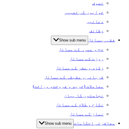
تصوف
خوابوں کی تعبیر
دعائیں
وظائف
فقہی مسائل
Show sub menu
حج و عمرہ کے مسائل
روزے کے مسائل
زکوٰۃ و عشر کے مسائل
قربانی و عقیقہ کے مسائل
معاملات (خرید و فروخت، وراثت)
نجاستوں کا بیان
نکاح و طلاق کے مسائل
نماز کے مسائل
معاشرتی احکامات
Show sub menu