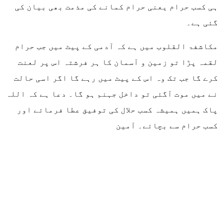
ہی کسب حرام یعنی حرام کمانے کی مذمت بھی بیان کی
گئی ہے۔
مکاشفۃ القلوب میں ہے کہ آدمی کے پیٹ میں جب حرام
لقمہ پڑا تو زمین و آسمان کا ہر فرشتہ اس پر لعنت
کرے گا جب تک وہ اس کے پیٹ میں رہے گا اگر اسی حالت
نے میں موت آگئی تو داخل جہنم ہو گا۔ دعا ہے کہ اللہ
پاک ہمیں ہمیشہ کسب حلال کی توفیق عطا فرمائے اور
کسب حرام سے بچائے۔ آمین