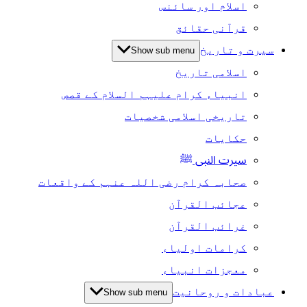
اسلام اور سائنس
قرآنی حقائق
سیرت و تاریخ
Show sub menu
اسلامی تاریخ
انبیاء کرام علیہم السلام کے قصص
تاریخی اسلامی شخصیات
حکایات
سیرت النبی ﷺ
صحابہ کرام رضی اللہ عنہم کے واقعات
عجائب القرآن
غرائب القرآن
کرامات اولیاء
معجزات انبیاء
عبادات و روحانیت
Show sub menu