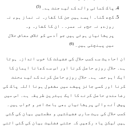
(5)
پاک کمائی والے کے لیے جنت ہے۔
کچھ گناہ ایسے ہیں جن کا کفارہ نہ نماز ہو، نہ
روزے، نہ حج، نہ عمرہ۔ ان کا کفارہ وہ
پریشانیاں ہوتی ہیں جو آدمی کو تلاش معاش حلال
(6)
میں پہنچتی ہیں۔
ان احادیث سے کسب حلال کی فضیلت کا خوب اندازہ ہوتا
ہے۔ حلال روزی حاصل کرنا اور اس سے کھانا ایمان کا
ایک اہم حصہ ہے۔ حلال روزی حاصل کرنے کے لیے محنت
کرنا اور کسی جائز پیشے میں مشغول ہونا اللہ پاک کی
رضامندی حاصل کرنے کا ایک بہترین طریقہ ہے۔ اس میں
پیش آنے والی پریشانیاں بھی باعث اجر و ثواب ہیں۔
کسب حلال کی بہت ساری فضیلتیں و عظمتیں بیان کی گئی
ہیں لیکن یاد رکھیں کہ جتنی فضلیت بیان کی گئی اتنی