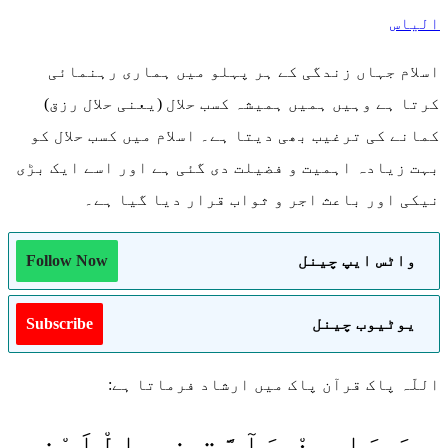
الیاس
اسلام جہاں زندگی کے ہر پہلو میں ہماری رہنمائی
کرتا ہے وہیں ہمیں ہمیشہ کسب حلال (یعنی حلال رزق)
کمانے کی ترغیب بھی دیتا ہے۔ اسلام میں کسب حلال کو
بہت زیادہ اہمیت و فضیلت دی گئی ہے اور اسے ایک بڑی
نیکی اور باعث اجر و ثواب قرار دیا گیا ہے۔
واٹس ایپ چینل
Follow Now
یوٹیوب چینل
Subscribe
اللّہ پاک قرآن پاک میں ارشاد فرماتا ہے:
وَ مَا مِنْ دَآبَّةٍ فِی الْاَرْضِ