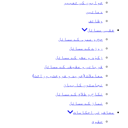
خوابوں کی تعبیر
دعائیں
وظائف
فقہی مسائل
حج و عمرہ کے مسائل
روزے کے مسائل
زکوٰۃ و عشر کے مسائل
قربانی و عقیقہ کے مسائل
معاملات (خرید و فروخت، وراثت)
نجاستوں کا بیان
نکاح و طلاق کے مسائل
نماز کے مسائل
معاشرتی احکامات
حقوق