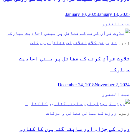
January 10, 2025
January 13, 2025
عبد الغفور
زمرہ
نفع بخش کلام
اخلاقیات
فضائل و برکات
تلاوت قرآن کرنے کے فضائل پر مبنی احادیث
مبارکہ
December 24, 2018
November 2, 2024
عبد الغفور
زمرہ
روزے کے مسائل
فضائل و برکات
روزہ کی جزاء اور سابقہ گناہوں کا کفارہ