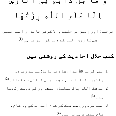
اِلَّا عَلَى اللّٰهِ رِزْقُهَا
ترجمہ: اور زمین پر چلنے والا کوئی جاندار ایسا نہیں
(1)
جس کا رزق اللہ کے ذمہ کرم پر نہ ہو
کسب حلال احادیث کی روشنی میں
نبی کریم ﷺ نے ارشاد فرمایا: سب سے زیادہ
(2)
پاکیزہ کھانا وہ ہے جو اپنی کمائی سے کھاؤ۔
بے شک اللہ پاک مسلمان پیشہ ور کو دوست رکھتا
(3)
ہے۔
جسے مزدوری سے تھک کر شام آئے اُس کی وہ شام،
(4)
شام مغفرت ہوتی ہے۔