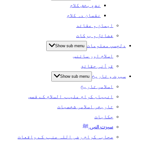
نفع بخش کلام
نقصان دہ کلام
ایمان و عقائد
فضائل و برکات
دلچسپ معلومات
Show sub menu
اسلام اور سائنس
قرآنی حقائق
سیرت و تاریخ
Show sub menu
اسلامی تاریخ
انبیاء کرام علیہم السلام کے قصص
تاریخی اسلامی شخصیات
حکایات
سیرت النبی ﷺ
صحابہ کرام رضی اللہ عنہم کے واقعات