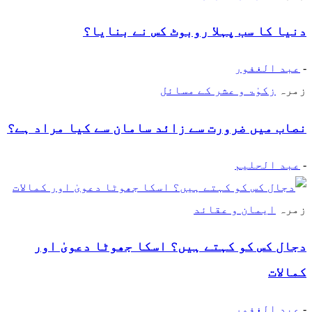
دنیا کا سب پہلا روبوٹ کس نے بنایا؟
-
عبد الغفور
زمرہ
زکوٰۃ و عشر کے مسائل
نصاب میں ضرورت سے زائد سامان سے کیا مراد ہے؟
-
عبد الحلیم
زمرہ
ایمان و عقائد
دجال کس کو کہتے ہیں؟ اسکا جھوٹا دعویٰ اور
کمالات
-
عبد الغفور