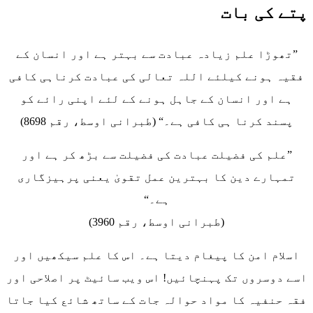
پتے کی بات
”تھوڑا علم زیادہ عبادت سے بہتر ہے اور انسان کے
فقیہ ہونے کیلئے اللہ تعالی کی عبادت کرناہی کافی
ہے اور انسان کے جاہل ہونے کے لئے اپنی رائے کو
پسند کرنا ہی کافی ہے۔“ (طبرانی اوسط، رقم 8698)
”علم کی فضیلت عبادت کی فضیلت سے بڑھ کر ہے اور
تمہارے دین کا بہترین عمل تقویٰ یعنی پرہیزگاری
ہے۔“
(طبرانی اوسط، رقم 3960)
اسلام امن کا پیغام دیتا ہے۔ اس کا علم سیکھیں اور
اسے دوسروں تک پہنچائیں! اس ویب سائیٹ پر اصلاحی اور
فقہ حنفیہ کا مواد حوالہ جات کے ساتھ شائع کیا جاتا