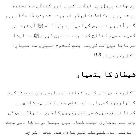
بچ جاتے ہیں) وہی لوگ پاکیزہ اور گندگی سے محفوظ
ہوتے ہیں۔ عکاف! نکاح کر لو ورنہ تذبذب کا شکار رہو
گے، اُنہوں نے عرض کیا : یا رسول الله ﷺ آپ خود ہی
کسی سے میرا نکاح کر دیجئے۔ نبی کریم ﷺ نے ارشاد
فرمایا میں نے کریمہ بنتِ کلثوم حمیری سے تمہارا
(10)
نکاح کر دیا۔
شیطان کا ہتھیار
نکاح کے اس قدر کثیر فوائد اور ایسی زبردست تاکید
کے باوجود کسی اہم اور خاص وجہ کے بغیر شادی نہ
کرنا نہ صرف بہت سی محرومیوں کا سبب ہے بلکہ اس کی
وجہ سے بدکاری جیسے گناہ میں مبتلا ہونے کا بھی سخت
اندیشہ ہے۔ کیونکہ غیر شادی شدہ شخص اگر چہ