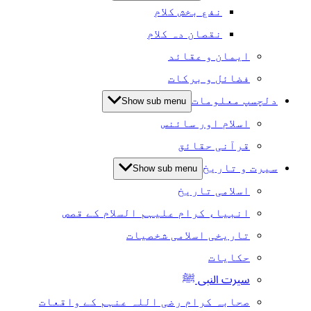
نفع بخش کلام
نقصان دہ کلام
ایمان و عقائد
فضائل و برکات
دلچسپ معلومات
Show sub menu
اسلام اور سائنس
قرآنی حقائق
سیرت و تاریخ
Show sub menu
اسلامی تاریخ
انبیاء کرام علیہم السلام کے قصص
تاریخی اسلامی شخصیات
حکایات
سیرت النبی ﷺ
صحابہ کرام رضی اللہ عنہم کے واقعات