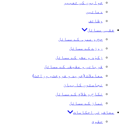
خوابوں کی تعبیر
دعائیں
وظائف
فقہی مسائل
حج و عمرہ کے مسائل
روزے کے مسائل
زکوٰۃ و عشر کے مسائل
قربانی و عقیقہ کے مسائل
معاملات (خرید و فروخت، وراثت)
نجاستوں کا بیان
نکاح و طلاق کے مسائل
نماز کے مسائل
معاشرتی احکامات
حقوق