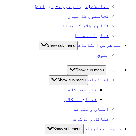
معاملات (خرید و فروخت، وراثت)
نجاستوں کا بیان
نکاح و طلاق کے مسائل
نماز کے مسائل
معاشرتی احکامات
Show sub menu
حقوق
بنیاد
Show sub menu
اخلاقیات
Show sub menu
نفع بخش کلام
نقصان دہ کلام
ایمان و عقائد
فضائل و برکات
دلچسپ معلومات
Show sub menu