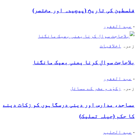
فلسطین کی تاریخ (پیچیدہ اور مختصر)
-
عبد الغفور
زمرہ
اخلاقیات
بلاحاجت سوال کرنا یعنی بھیک مانگنا
-
عبد الغفور
زمرہ
زکوٰۃ و عشر کے مسائل
مساجد، مدارس اور دینی درسگاہوں کو زکات دینے
کا حکم (حیلہ تملیک)
-
عبد الحلیم