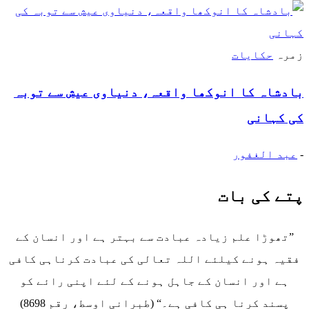
زمرہ
حکایات
بادشاہ کا انوکھا واقعہ، دنیاوی عیش سے توبہ
کی کہانی
-
عبد الغفور
پتے کی بات
”تھوڑا علم زیادہ عبادت سے بہتر ہے اور انسان کے
فقیہ ہونے کیلئے اللہ تعالی کی عبادت کرناہی کافی
ہے اور انسان کے جاہل ہونے کے لئے اپنی رائے کو
پسند کرنا ہی کافی ہے۔“ (طبرانی اوسط، رقم 8698)