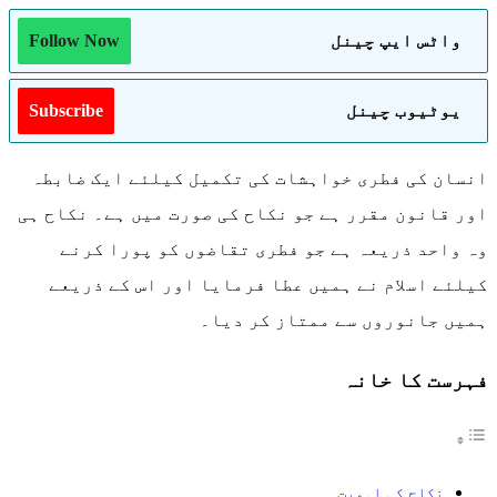
واٹس ایپ چینل
Follow Now
یوٹیوب چینل
Subscribe
انسان کی فطری خواہشات کی تکمیل کیلئے ایک ضابطہ
اور قانون مقرر ہے جو نکاح کی صورت میں ہے۔ نکاح ہی
وہ واحد ذریعہ ہے جو فطری تقاضوں کو پورا کرنے
کیلئے اسلام نے ہمیں عطا فرمایا اور اس کے ذریعے
ہمیں جانوروں سے ممتاز کر دیا۔
فہرست کا خانہ
نکاح کی اہمیت