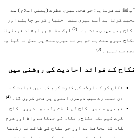
آپ ﷺ نے فرمایا: جو شخص میری فطرت (یعنی اسلام ) سے
محبت کرتا ہے اُسے میری سنت اختیار کرنی چاہئے اور
(2)
نکاح بھی میری سنت ہے۔
ایک مقام پر ارشاد فرمایا:
نکاح میری سنت ہے تو جس نے میری سنت پر عمل نہ کیا وہ
(3)
مجھ سے نہیں۔
نکاح کے فوائد احادیث کی روشنی میں
نکاح کر کے اولاد کی کثرت کرو کہ میں قیامت کے
(4)
دن تمہارے سبب دوسری امتوں پر فخر کروں گا۔
تم میں سے جو نکاح کی طاقت رکھے وہ ضرور نکاح
کرے کیونکہ نکاح، نگاہ کو جھکانے والا اور شرم
گاہ کا محافظ ہے اور جو نکاح کی طاقت نہ رکھتا
ہو اسے چاہئے کہ روزے رکھے کہ روزے اس کیلئے