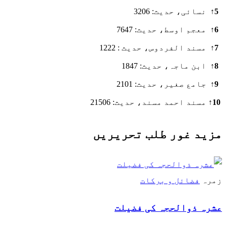
5
↑
نسائی، حدیث: 3206
6
↑
معجم اوسط، حدیث: 7647
7
↑
مسند الفردوس، حدیث : 1222
8
↑
ابن ماجہ، حدیث: 1847
9
↑
جامع صغیر، حدیث: 2101
10
↑
مسند احمد مسند، حدیث: 21506
مزید غور طلب تحریریں
زمرہ
فضائل و برکات
عشرہ ذوالحجہ کی فضیلت