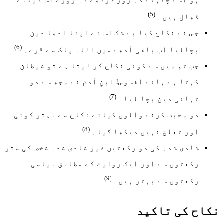
(5)
ڈھال ہیں۔
جس نے نکاح کیا بے شک اس نے اپنا آدھا دین
(6)
بچالیا اب باقی آدھے میں اللہ پاک سے ڈرے۔
جب تم میں سے کوئی نکاح کر لیتا ہے تو شیطان
کہتا ہے ہائے افسوس! ابنِ آدم نے مجھ سے دو
(7)
تہائی دین بچا لیا۔
دو محبت کرنے والوں کیلئے نکاح سے بہتر کوئی
(8)
اور تعلق نہیں دیکھا گیا۔
شادی شدہ کی دو رکعتیں غیر شادی شدہ شخص کی ستر
رکعتوں سے اور ایک روایت کے مطابق بیاسی
(9)
رکعتوں سے بہتر ہیں۔
نکاح کی تاکید