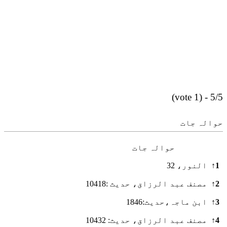
5/5 - (1 vote)
حوالہ جات
حوالہ جات
1
↑
النور، 32
2
↑
مصنف عبد الرزاق، حدیث :10418
3
↑
ابن ماجہ،حدیث:1846
4
↑
مصنف عبد الرزاق، حدیث: 10432