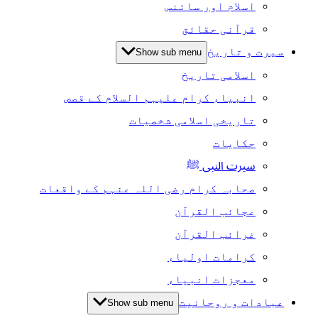
اسلام اور سائنس
قرآنی حقائق
سیرت و تاریخ
Show sub menu
اسلامی تاریخ
انبیاء کرام علیہم السلام کے قصص
تاریخی اسلامی شخصیات
حکایات
سیرت النبی ﷺ
صحابہ کرام رضی اللہ عنہم کے واقعات
عجائب القرآن
غرائب القرآن
کرامات اولیاء
معجزات انبیاء
عبادات و روحانیت
Show sub menu