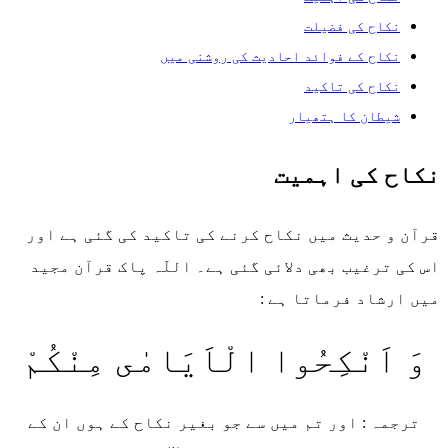
نکاح کی فضیلت
نکاح کے فوائد احادیث کی روشنی میں
نکاح کی تاکید
شیطان کا ہتھیار
نکاح کی اہمیت
قرآن و حدیث میں نکاح کرنے کی تاکید کی گئی ہے اور
اس کی ترغیب بھی دلائی گئی ہے۔ اللّہ پاک قرآن مجید
میں ارشاد فرماتا ہے :
وَ اَنْكِحُوا الْاَیَامٰى مِنْكُمْ
ترجمہ : اور تم میں سے جو بغیر نکاح کے ہوں ان کے