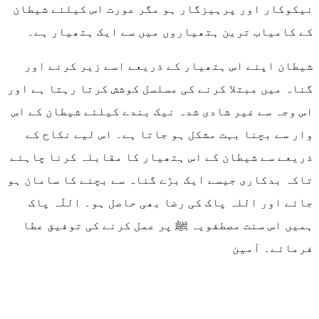
نیکوکار اور پرہیزگار ہو مگر عورت اس کیلئے شیطان
کے کامیاب ترین ہتھیاروں میں سے ایک ہتھیار ہے۔
شیطان اپنے اس ہتھیار کے ذریعے اسے زیر کرنے اور
گناہ میں مبتلا کرنے کی مسلسل کوشش کرتا رہتا ہے اور
اس وجہ سے غیر شادی شدہ نیک بندے کیلئے شیطان کے اس
وار سے بچنا بہت مشکل ہو جاتا ہے۔ اس لیے نکاح کے
ذریعے سے شیطان کے اس ہتھیار کا مقابلہ کرنا چاہئے
تاکہ بدکاری جیسے ایک بڑے گناہ سے بچنے کا سامان ہو
جائے اور اللہ پاک کی رضا بھی حاصل ہو۔ اللّہ پاک
ہمیں اس سنت مصطفویہ ﷺ پر عمل کرنے کی توفیق عطا
فرمائے۔ آمین