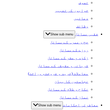
تصوف
خوابوں کی تعبیر
دعائیں
وظائف
فقہی مسائل
Show sub menu
حج و عمرہ کے مسائل
روزے کے مسائل
زکوٰۃ و عشر کے مسائل
قربانی و عقیقہ کے مسائل
معاملات (خرید و فروخت، وراثت)
نجاستوں کا بیان
نکاح و طلاق کے مسائل
نماز کے مسائل
معاشرتی احکامات
Show sub menu