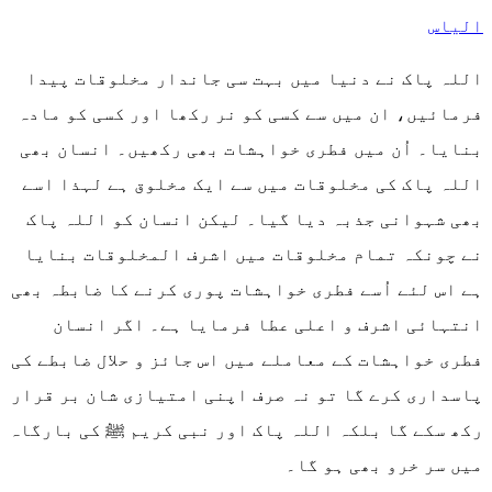
الیاس
اللہ پاک نے دنیا میں بہت سی جاندار مخلوقات پیدا
فرمائیں، ان میں سے کسی کو نر رکھا اور کسی کو مادہ
بنایا۔ اُن میں فطری خواہشات بھی رکھیں۔ انسان بھی
اللہ پاک کی مخلوقات میں سے ایک مخلوق ہے لہذا اسے
بھی شہوانی جذبہ دیا گیا۔ لیکن انسان کو اللہ پاک
نے چونکہ تمام مخلوقات میں اشرف المخلوقات بنایا
ہے اس لئے اُسے فطری خواہشات پوری کرنے کا ضابطہ بھی
انتہائی اشرف و اعلی عطا فرمایا ہے۔ اگر انسان
فطری خواہشات کے معاملے میں اس جائز و حلال ضابطے کی
پاسداری کرے گا تو نہ صرف اپنی امتیازی شان بر قرار
رکھ سکے گا بلکہ اللہ پاک اور نبی کریم ﷺ کی بارگاہ
میں سر خرو بھی ہو گا۔