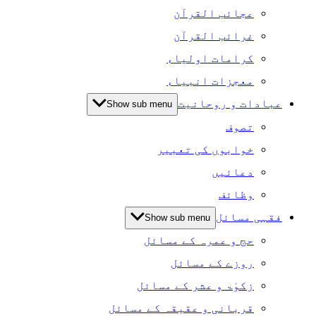
عجائب القرآن
غرائب القرآن
کرامات اولیاء
معجزات انبیاء
عبادات و روحانیت
Show sub menu
تصوف
خوابوں کی تعبیر
دعائیں
وظائف
فقہی مسائل
Show sub menu
حج و عمرہ کے مسائل
روزے کے مسائل
زکوٰۃ و عشر کے مسائل
قربانی و عقیقہ کے مسائل