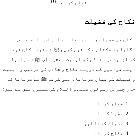
(1)
نکاح کر دو۔
نکاح کی فضیلت
نکاح کی فضیلت و اہمیت کا اندازہ اس بات سے بھی
لگایا جا سکتا ہے کہ نبی کریم ﷺ نے خود نکاح فرما
کر ازدواجی زندگی کو اہمیت بخشی۔ آپ ﷺ نے بارہا
اپنے فرامین کے ذریعے نکاح و شادی کی ترغیب و اہمیت
و فضیلت کو بیان فرمایا۔ نبی کریم ﷺ نے فرمایا کہ
چار چیزیں رسولوں علیھم السلام کی سنتوں میں سے ہیں:
حیاء کرنا
عطر لگانا
مسواک کرنا اور
نکاح کرنا۔