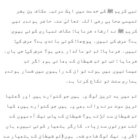
نبی کریم ﷺ کی خدمت میں ایک مرتبہ عکاف بن بشر
تمیمی صحابی رضی اللہ تعالیٰ عنہ حاضر ہوئے، نبی
کریم ﷺ نے ارشاد فرمایا: عکاف تمہاری کوئی بیوی
ہے؟ عرض کی نہیں۔ پوچھا: کوئی باندی ہے؟ عرض کی:
نہیں۔ فرمایا: تم تو مالدار بھی ہو؟ عرض کی: جی ہاں۔
فرمایا : تب تو تم شیطان کے بھائی ہو، اگر تم
عیسائیوں میں ہوتے تو ان کے راہبوں میں شمار ہوتے،
ہماری سنت تو نکاح کرنا ہے۔
تم میں بد ترین لوگ وہ ہیں جو کنوارے ہیں اور گھٹیا
ترین موت مرنے والے بھی وہ ہیں جو کنوارے ہیں، کیا
تم شیطان سے لڑتے ہو؟ شیطان کے پاس نیک آدمیوں کے
لئے عورتوں سے زیادہ کارگر ہتھیار کوئی نہیں، ہاں
اگر وہ نیک لوگ شادی شدہ ہوں (تو شیطان کے ہتھیار سے