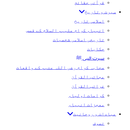
قرآنی حقائق
سیرت و تاریخ
اسلامی تاریخ
انبیاء کرام علیہم السلام کے قصص
تاریخی اسلامی شخصیات
حکایات
سیرت النبی ﷺ
صحابہ کرام رضی اللہ عنہم کے واقعات
عجائب القرآن
غرائب القرآن
کرامات اولیاء
معجزات انبیاء
عبادات و روحانیت
تصوف