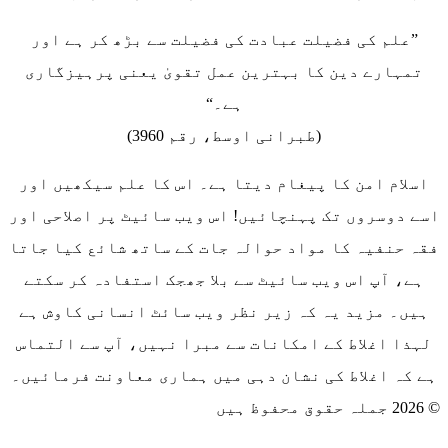
”علم کی فضیلت عبادت کی فضیلت سے بڑھ کر ہے اور
تمہارے دین کا بہترین عمل تقویٰ یعنی پرہیزگاری
ہے۔“
(طبرانی اوسط، رقم 3960)
اسلام امن کا پیغام دیتا ہے۔ اس کا علم سیکھیں اور
اسے دوسروں تک پہنچائیں! اس ویب سائیٹ پر اصلاحی اور
فقہ حنفیہ کا مواد حوالہ جات کے ساتھ شائع کیا جاتا
ہے، آپ اس ویب سائیٹ سے بلا جھجک استفادہ کر سکتے
ہیں۔ مزید یہ کہ زیر نظر ویب سائٹ انسانی کاوش ہے
لہذا اغلاط کے امکانات سے مبرا نہیں، آپ سے التماس
ہے کہ اغلاط کی نشان دہی میں ہماری معاونت فرمائیں۔
© 2026 جملہ حقوق محفوظ ہیں