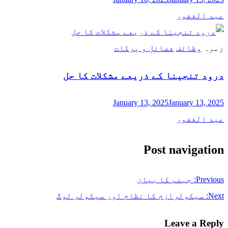
عبد الغفور
زمرہ
وظائف
فضائل و برکات
درود تنجینا کے ذریعے مشکلات کا حل
January 13, 2025
January 13, 2025
عبد الغفور
Post navigation
Previous:
جہنم کا بیان
Next:
سیکولرازم کا نظام اور سیکولر لوگ
Leave a Reply