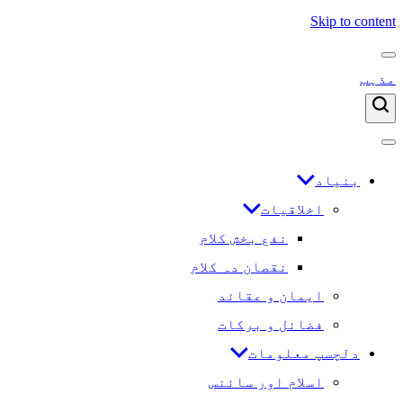
Skip to content
مذہب
بنیاد
اخلاقیات
نفع بخش کلام
نقصان دہ کلام
ایمان و عقائد
فضائل و برکات
دلچسپ معلومات
اسلام اور سائنس