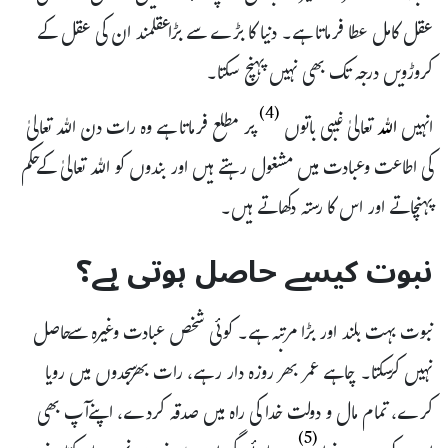
عقل کامل عطا فرماتا ہے۔ دنیا کا بڑے سے بڑاعقلمند ان کی عقل کے
کروڑویں درجہ تک بھی نہیں پہنچ سکتا۔
(4)
انہیں
اللہ
تعالیٰ غیبی باتوں
پر مطلع فرماتا ہے وہ رات دن اللہ تعالیٰ
کی اطاعت وعبادت میں مشغول رہتے ہیں اور بندوں کو اللہ تعالیٰ کےحکم
پہنچاتے اور اس کا رستہ دکھاتے ہیں۔
نبوت کیسے حاصل ہوتی ہے؟
نبوت بہت بلند اور بڑا مرتبہ ہے۔ کوئی شخص عبادت وغیرہ سےحاصل
نہیں کرسکتا۔ چاہے عمر بھر روزہ دار رہے، رات بھرسجدوں میں رویا
کرے، تمام مال و دولت خدا کی راہ میں صدقہ کردے، اپنےآپ بھی
(5)