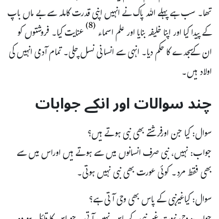
تھا۔ سب ہے پہلے اللہ پاک نے انہیں اپنی قدرت کاملہ سے بے ماں باپ
(8)
کے پیدا کیا اور اپنا خلیفہ بنایا اور علم اسماء
عنایت کیا۔ فروشتوں کو
ان کےسجدے کا حکم دیا۔ انہی سے انسانی نسل چلی۔ تمام آدمی انہیں کی
اولاد ہیں۔
چند سوالات اور انکے جوابات
سوال: کیا جن اورفرشتے بھی نبی ہوتے ہیں؟
جواب: نہیں، نبی صرف انسانوں میں سے ہوتے ہیں اوراس میں سے
بھی فقط مرد۔ کوئی عورت بھی نبی نہیں ہوتی۔
سوال: کیاغیرنبی کے پاس بھی وحی آتی ہے؟