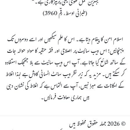
بہترین عمل تقویٰ یعنی پرہیزگاری ہے۔“
(طبرانی اوسط، رقم 3960)
اسلام امن کا پیغام دیتا ہے۔ اس کا علم سیکھیں اور اسے دوسروں تک
پہنچائیں! اس ویب سائیٹ پر اصلاحی اور فقہ حنفیہ کا مواد حوالہ جات
کے ساتھ شائع کیا جاتا ہے، آپ اس ویب سائیٹ سے بلا جھجک استفادہ
کر سکتے ہیں۔ مزید یہ کہ زیر نظر ویب سائٹ انسانی کاوش ہے لہذا اغلاط
کے امکانات سے مبرا نہیں، آپ سے التماس ہے کہ اغلاط کی نشان دہی
میں ہماری معاونت فرمائیں۔
© 2026 جملہ حقوق محفوظ ہیں