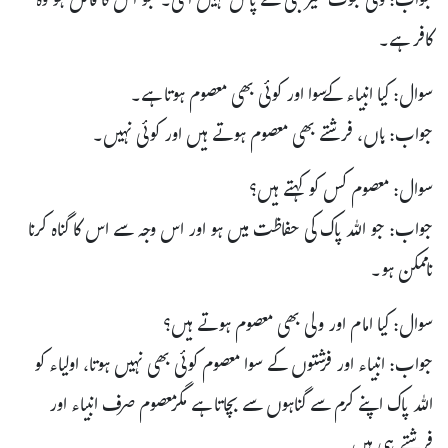
جواب: وحی نبوت غیر نبی کے پاس نہیں آتی۔ جو اس کا قائل ہو وہ
کافر ہے۔
سوال: کیا انبیاء کےسوا اور کوئی بھی معصوم ہوتا ہے۔
جواب: ہاں، فرشتے بھی معصوم ہوتے ہیں اور کوئی نہیں۔
سوال: معصوم کس کو کہتے ہیں؟
جواب: جو اللہ پاک کی حفاظت میں ہو اور اس وجہ سے اس کا گناہ کرنا
ناممکن ہو۔
سوال: کیا امام اور ولی بھی معصوم ہوتے ہیں؟
جواب: انبیاء اور فرشتوں کے سوا معصوم کوئی بھی نہیں ہوتا، اولیاء کو
اللہ پاک اپنے کرم سے گناہوں سے بچاتا ہے مگرمعصوم صرف انبیاء اور