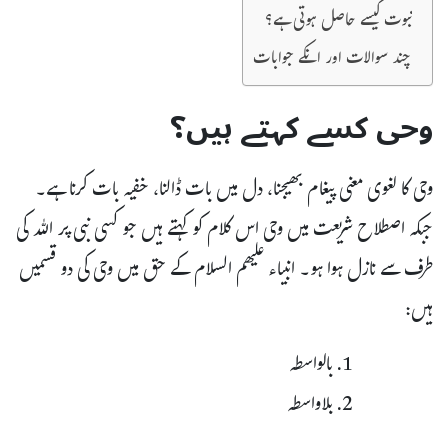
نبوت کیسے حاصل ہوتی ہے؟
چند سوالات اور انکے جوابات
وحی کسے کہتے ہیں؟
وحی کا لغوی معنی پیغام بھیجنا، دل میں بات ڈالنا، خفیہ بات کرنا ہے۔
جبکہ اصطلاح شریعت میں وحی اس کلام کو کہتے ہیں جو کسی نبی پر اللہ کی
طرف سے نازل ہوا ہو۔ انبیاء علیھم السلام کے حق میں وحی کی دو قسمیں
ہیں:
بالواسطہ
بلاواسطہ