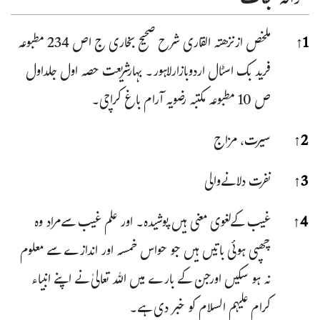
حوالہ جات
حوا
1
↑
ملخص ازنزھتہ القاری شرح صحیح بخاری ج اص 234 مطبوعہ
فرید بک اسٹال اردوبازارلاہور۔ بہارشریعت حصہ اول جلداول
ص 10 مطبوعہ مکتبہ رضویہ آرام باغ کراچی۔
2
↑
سیرت، مزاج
3
↑
نفرت دلانےوالی
4
↑
غیب کےلغوی معنی ہیں پوشیدہ۔ اور علم غیب سےمراد وہ
چھپی ہوئی باتیں ہیں جو حواس خمسہ اور اندازے سے معلوم
نہ ہو سکیں اورجن کے بارے میں اللہ تعالیٰ نے اپنے انبیاء
کرام علیہم السلام کو خبر دی ہے۔