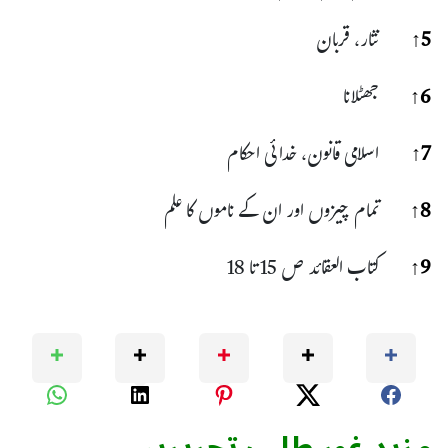
5
↑
نثار، قربان
6
↑
جھٹلانا
7
↑
اسلامی قانون، خدائی احکام
8
↑
تمام چیزوں اور ان کے ناموں کا علم
9
↑
کتاب العقائد ص 15 تا 18