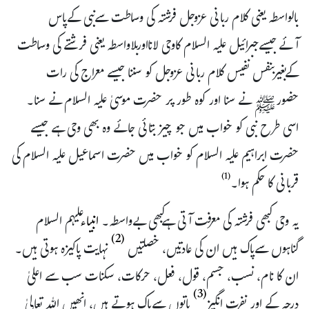
بالواسطہ یعنی کلام ربانی عزوجل فرشتہ کی وساطت سےنبی کےپاس
آئےجیسےجبرائیل علیہ السلام کاوحی لانااوربلاواسطہ یعنی فرشتےکی وساطت
کےبغیربنفس نفیس کلام ربانی عزوجل کو سننا جیسے معراج کی رات
حضورﷺ نے سنا اور کوہ طور پر حضرت موسیٰ علیہ السلام نے سنا۔
اسی طرح نبی کو خواب میں جو چیز بتائی جائے وہ بھی وحی ہے جیسے
حضرت ابراہیم علیہ السلام کو خواب میں حضرت اسماعیل علیہ السلام کی
(1)
قربانی کا حکم ہوا۔
یہ وحی کبھی فرشتہ کی معرفت آتی ہےکبھی بےواسطہ۔
انبیاء
علیہم السلام
(2)
گناہوں سےپاک ہیں ان کی عادتیں، خصلتیں
نہایت پاکیزہ ہوتی ہیں۔
ان کا نام، نسب، جسم، قول، فعل، حرکات، سکنات سب سے اعلیٰ
(3)
درجہ کے اور نفرت انگیز
باتوں سےپاک ہوتے ہیں، انھیں اللہ تعالیٰ