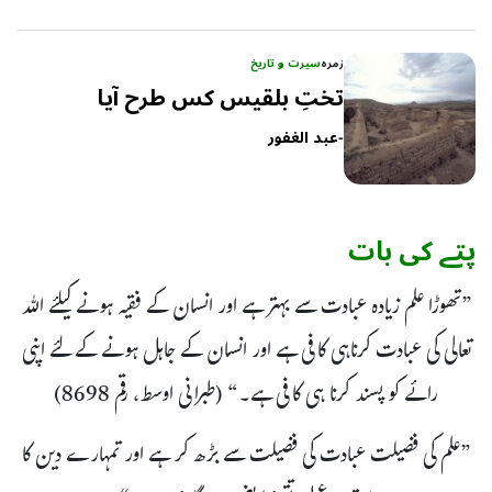
زمرہ
سیرت و تاریخ
تختِ بلقیس کس طرح آیا
-
عبد الغفور
پتے کی بات
”تھوڑا علم زیادہ عبادت سے بہتر ہے اور انسان کے فقیہ ہونے کیلئے اللہ
تعالی کی عبادت کرناہی کافی ہے اور انسان کے جاہل ہونے کے لئے اپنی
رائے کو پسند کرنا ہی کافی ہے۔“ (طبرانی اوسط، رقم 8698)
”علم کی فضیلت عبادت کی فضیلت سے بڑھ کر ہے اور تمہارے دین کا