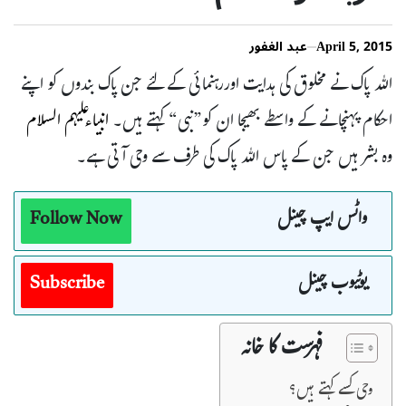
April 5, 2015
عبد الغفور
اللہ پاک نے مخلوق کی ہدایت اوررہنمائی کے لئے جن پاک بندوں کو اپنے
احکام پہنچانے کے واسطے بھیجا ان کو”نبی“ کہتے ہیں۔
انبیاءعلیہم السلام
وہ بشر ہیں جن کے پاس اللہ پاک کی طرف سے وحی آتی ہے۔
واٹس ایپ چینل
Follow Now
یوٹیوب چینل
Subscribe
فہرست کا خانہ
وحی کسے کہتے ہیں؟