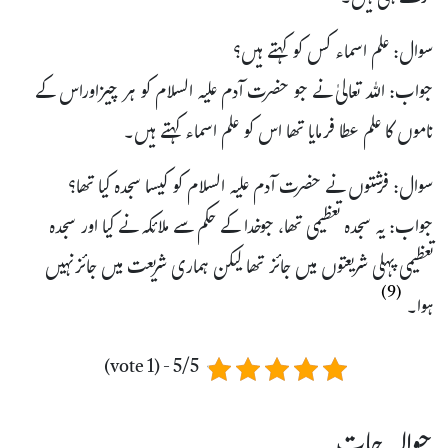
فرشتے ہی ہیں۔
سوال: علم اسماء کس کو کہتے ہیں؟
جواب: اللہ تعالیٰ نے جو حضرت آدم علیہ السلام کو ہر چیزاوراس کے
ناموں کا علم عطا فرمایا تھا اس کو علم اسماء کہتے ہیں۔
سوال: فرشتوں نے حضرت آدم علیہ السلام کو کیسا سجدہ کیا تھا؟
جواب: یہ سجدہ تعظیمی تھا، جوخدا کے حکم سے ملائکہ نے کیا اور سجدہ
تعظیمی پہلی شریعتوں میں جائز تھا لیکن ہماری شریعت میں جائزنہیں
(9)
ہوا۔
5/5 - (1 vote)