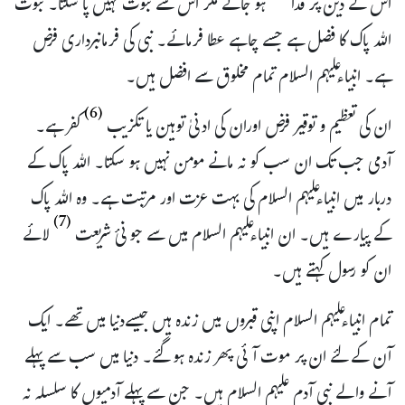
اس کے دین پر فدا
ہو جائے مگر اس سے نبوت نہیں پا سکتا۔ نبوت
اللہ پاک کا فضل ہے جسے چاہے عطا فرمائے۔ نبی کی فرمانبرداری فرض
ہے۔ انبیاءعلیہم السلام تمام مخلوق سے افضل ہیں۔
(6)
ان کی تعظیم و توقیر فرض اوران کی ادنیٰ توہین یا تکزیب
کفر ہے۔
آدمی جب تک ان سب کو نہ مانے مومن نہیں ہو سکتا۔ اللہ پاک کے
دربار میں انبیاءعلیہم السلام کی بہت عزت اور مرتبت ہے۔ وہ اللہ پاک
(7)
کے پیارے ہیں۔ ان انبیاءعلیہم السلام میں سے جو نئ شریعت
لائے
ان کو رسول کہتے ہیں۔
تمام انبیاءعلیہم السلام اپنی قبروں میں زندہ ہیں جیسےدنیا میں تھے۔ ایک
آن کے لئے ان پر موت آئی پھر زندہ ہو گئے۔ دنیا میں سب سے پہلے
آنے والے نبی آدم علیہم السلام ہیں۔ جن سے پہلے آدمیوں کا سلسلہ نہ