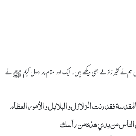
 ہم نے کثیر زلزلے بھی دیکھے ہیں۔ ایک اور مقام پر رسول کریم ﷺ نے
المقدسة فقد دنت الزلازل والبلابل والأمور العظام
 الناس من يدي هذه من رأسك