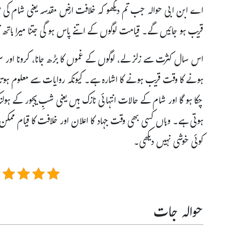
اے ابن ابی حوالہ جب تم دیکھو کہ خلافت ارض مقدسہ یعنی شام کی 
قریب ہو جائیں گے۔ قیامت لوگوں کے اتنے پاس ہو گی جتنا میرا ہا
اس سال کثرت سے زلزلے، لوگوں کے غموں کا بڑھ جانا، کرونا اور سی
ہونے کا وقت قریب ہونے کا اشارہ ہے۔ کیونکہ روایات سے معلوم ہو
چکا ہو گا اور شام کے حالات انتہائی نازک ہیں یعنی شبِ دیجور کے ہو
ہوتی ہے۔ وہاں کسی بھی وقت جہاد کا اعلان اور خلافت کا قیام ممک
کوئی خوشی نہیں دیکھی۔
حوالہ جات