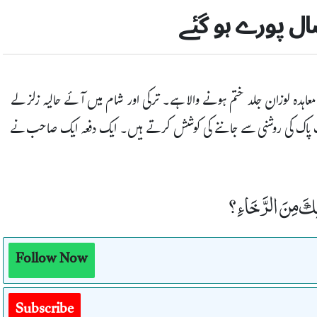
ل پورے ہو گئے
ھونپے ہوئے 100 سال مکمل ہو گئے۔ معاہدہ لوزان جلد ختم ہونے والا ہے۔ ترکی اور شام میں آئے حالیہ زلزلے
ث پاک کی روشنی سے جاننے کی کوشش کرتے ہیں۔ ایک دفعہ ایک صاحب نے
َّتِكَ مِنَ الرَّخَاءِ ؟
Follow Now
Subscribe