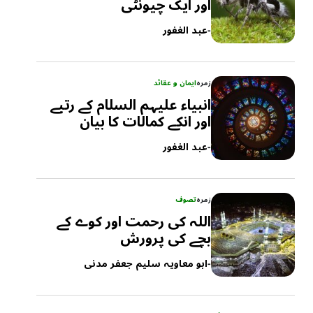
اور ایک چیونٹی
-
عبد الغفور
زمرہ
ایمان و عقائد
انبیاء علیہم السلام کے رتبے
اور انکے کمالات کا بیان
-
عبد الغفور
زمرہ
تصوف
اللہ کی رحمت اور کوے کے
بچے کی پرورش
-
ابو معاویہ سلیم جعفر مدنی