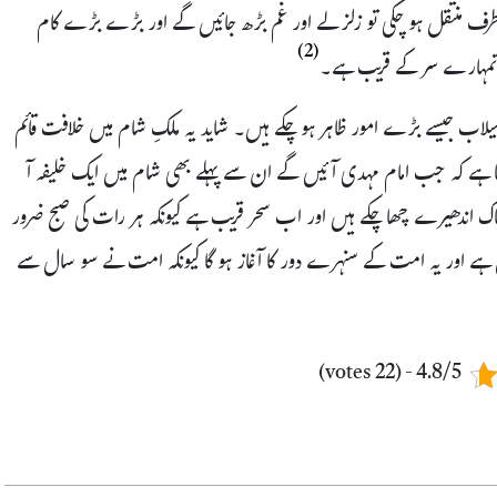
طرف منتقل ہو چکی تو زلزلے اور غم بڑھ جائیں گے اور بڑے بڑے کام
(2)
تھ تمہارے سر کے قریب ہے۔
لاب جیسے بڑے امور ظاہر ہو چکے ہیں۔ شاید یہ ملکِ شام میں خلافت قائم
تا ہے کہ جب امام مہدی آئیں گے ان سے پہلے بھی شام میں ایک خلیفہ آ
لناک اندھیرے چھا چکے ہیں اور اب سحر قریب ہے کیونکہ ہر رات کی صبح ضرور
ن ہے اور یہ امت کے سنہرے دور کا آغاز ہو گا کیونکہ امت نے سو سال سے
4.8/5 - (22 votes)