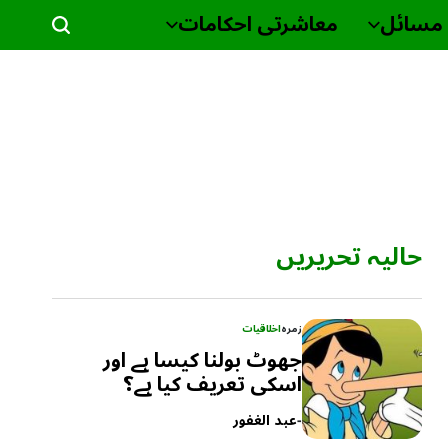
مسائل
معاشرتی احکامات
حالیہ تحریریں
زمرہ
اخلاقیات
جھوٹ بولنا کیسا ہے اور
اسکی تعریف کیا ہے؟
-
عبد الغفور