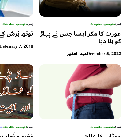
زمرہ
دلچسپ معلومات
زمرہ
دلچسپ معلومات
عورت کا مکر ایسا جس نے پہاڑ
ٹوتھ بُرَش ک
کو ہلا دیا
February 7, 2018
ع
December 5, 2022
عبد الغفور
زمرہ
دلچسپ معلومات
زمرہ
دلچسپ معلومات
نم
موٹاپے کا علاج
وُضو و نَماز 