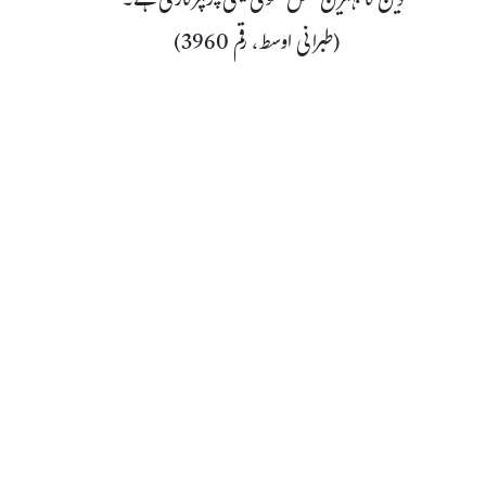
دین کا بہترین عمل تقویٰ یعنی پرہیزگاری ہے۔“
(طبرانی اوسط، رقم 3960)