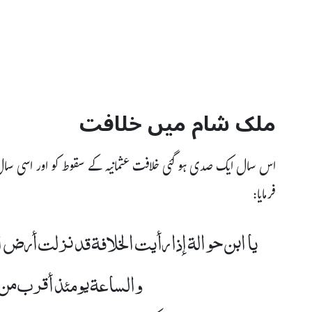
ملک شام میں خلافت
اس سال ایک صدی ہو گئی خلافت عثمانیہ کے سقوط کو اور اسی سال
فرمایا:
یا ابن حوالة إذا رأيت الخلافة قد نزلت أرض 
والساعة يومئذ أقرب من