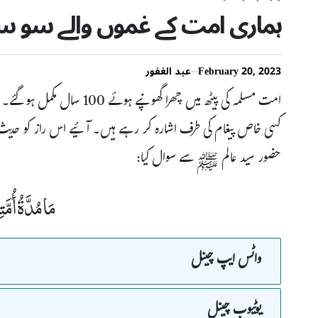
ہماری امت کے غموں والے سو سا
February 20, 2023
عبد الغفور
امت مسلمہ کی پیٹھ میں چھرا گ
کسی خاص پیغام کی طرف اشارہ کر رہے ہیں۔ آئیے اس راز کو حدی
حضور سید عالم ﷺ سے سوال کیا:
مَا مُدَّةُ أُم
واٹس ایپ چینل
یوٹیوب چینل