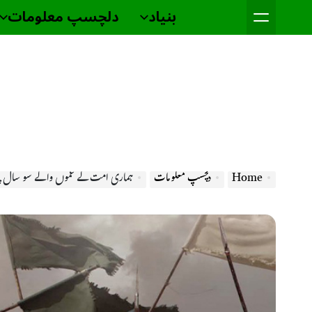
Ski
بنیاد
دلچسپ معلومات
t
conten
Home
دلچسپ معلومات
ہماری امت کے غموں والے سو سال پ