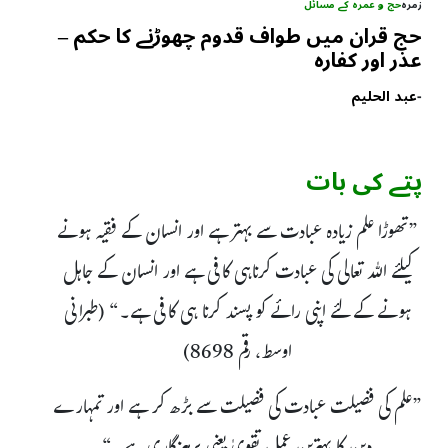
زمرہ
حج و عمرہ کے مسائل
حج قران میں طواف قدوم چھوڑنے کا حکم –
عذر اور کفارہ
-
عبد الحلیم
پتے کی بات
”تھوڑا علم زیادہ عبادت سے بہتر ہے اور انسان کے فقیہ ہونے
کیلئے اللہ تعالی کی عبادت کرناہی کافی ہے اور انسان کے جاہل
ہونے کے لئے اپنی رائے کو پسند کرنا ہی کافی ہے۔“ (طبرانی
اوسط، رقم 8698)
”علم کی فضیلت عبادت کی فضیلت سے بڑھ کر ہے اور تمہارے