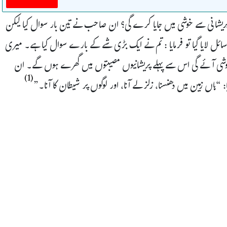
پریشانی سے خوشی میں جایا کرے گی؟ ان صاحب نے تین بار سوال کیا لیکن
ئل لایا گیا تو فرمایا : تم نے ایک بڑی شے کے بارے سوال کیا ہے۔ میری
خوشی آئے گی اس سے پہلے پریشانیوں مصیبتوں میں گھرے ہوں گے۔ ان
(1)
اں زمین میں دھنسنا، زلزلے آنا، اور لوگوں پر شیطان کا آنا۔”