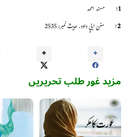
1
↑
مسند احمد
2
↑
سنن ابي داود، حدیث نمبر: 2535
مزید غور طلب تحریریں