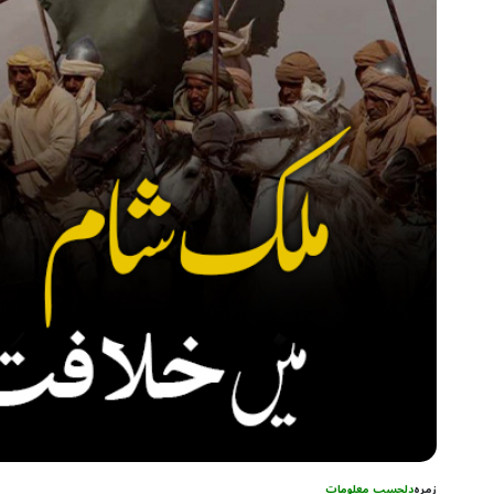
زمرہ
دلچسپ معلومات