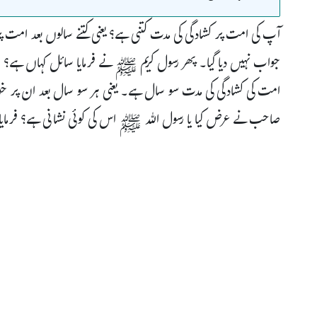
آپ کی امت پر کشادگی کی مدت کتنی ہے؟ یعنی کتنے سالوں بعد امت 
جواب نہیں دیا گیا۔ پھر رسول کریم ﷺ نے فرمایا سائل کہاں ہے؟ سا
امت کی کشادگی کی مدت سو سال ہے۔ یعنی ہر سو سال بعد ان پر 
صاحب نے عرض کیا یا رسول اللہ ﷺ اس کی کوئی نشانی ہے؟ فرمایا: “ہ