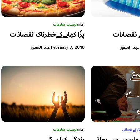
زمرہ
دلچسپ معلومات
ے نقصانات
پزّا کھانےکےخطرناک نقصانات
بد الغفور
February 7, 2018
عبد الغفور
از کے مسائل
زمرہ
دلچسپ معلومات
بیماریوں سے بچاتے
زندگی کیا ہے؟