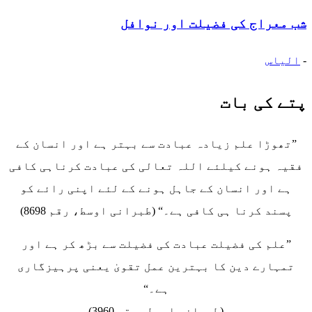
شب معراج کی فضیلت اور نوافل
-
الیاس
پتے کی بات
”تھوڑا علم زیادہ عبادت سے بہتر ہے اور انسان کے
فقیہ ہونے کیلئے اللہ تعالی کی عبادت کرناہی کافی
ہے اور انسان کے جاہل ہونے کے لئے اپنی رائے کو
پسند کرنا ہی کافی ہے۔“ (طبرانی اوسط، رقم 8698)
”علم کی فضیلت عبادت کی فضیلت سے بڑھ کر ہے اور
تمہارے دین کا بہترین عمل تقویٰ یعنی پرہیزگاری
ہے۔“
(طبرانی اوسط، رقم 3960)