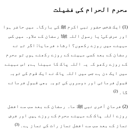
محرم الحرام کی فضیلت
(1) ایک شخص حضور نبی اکرم ﷺ کی بارگاہ میں حاضر ہوا
اور عرض کی: یا رسول اللہ ﷺ! رمضان کے علاوہ میں کس
مہینے میں روزے رکھوں؟ ارشاد فرمایا: اگر تم نے
رمضان کے بعد کسی مہینے کے روزے رکھنے ہوں تو محرم
کے روزے رکھو کہ یہ اللہ پاک کا مہینا ہے، اس مہینے
میں ایک دن ہے جس میں اللہ پاک نے ایک قوم کی توبہ
قبول فرمائی اور دوسروں کی توبہ بھی قبول فرمائے
(2)
گا۔
(2) فرمانِ آخری نبی ﷺ: ماہ رمضان کے بعد سب سے افضل
روزے اللہ پاک کے مہینے محرم کے روزے ہیں اور فرض
(3)
نماز کے بعد سب سے افضل نماز رات کی نماز ہے۔