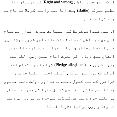
اسلام میں حق و باطل (Right and wrong) کے درمیان ایک
عظیم معرکہ (Battle) پیش آیا جسے واقعہ کربلا کے نام سے
یاد کیا جاتا ہے۔
اس میں شہدائے کربلا کے استقامت بھرے انداز نے تمام
اہل حق کو باطل کے سامنے ڈٹ جانے اور ضرورت پڑنے پر
دین اسلام کی خاطر جان کا نذرانہ پیش کرنے کا عظیم
الشان سبق دیا۔ اگر حضرت امام حسین رضی اللہ عنہ
یزید کی بیعت (Pledge allegiance) کرتے تو وہ تمام لشکر
آپ کے قدموں میں ہوتا، آپ کا احترام کیا جاتا،
خزانوں کے منہ کھول دیئے جاتے اور دولت دنیا قدموں
پر لٹا دی جاتی۔ مگر جس کا دل دنیا کی محبت سے خالی
ہو بلکه خود دنیا جس کے گھر کی خادمہ ہو وہ اس دنیا
کے رنگ و روپ پر کیا نظر ڈالے گا۔