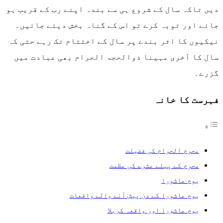
دیں تاکہ سال کے شروع ہی سے بندہ اپنے رب کے قریب ہو
جائے اور توبہ کرے تو اس کے گناہ بخش دیئے جائیں۔
نیکیوں کا اثر بندے پر سال کے اختتام تک رہے حتی کہ
سال کا آخری مہینا ذوالحجۃ الحرام بھی عبادت میں
گزرے۔
فہرست کا خانہ
محرم الحرام کی فضیلت
محرم کے پہلے عشرے کی عظمت
یوم عاشورا
یوم عاشورا کے دن پیش آنے والے واقعات
يوم عاشورا اور واقعہ کربلا