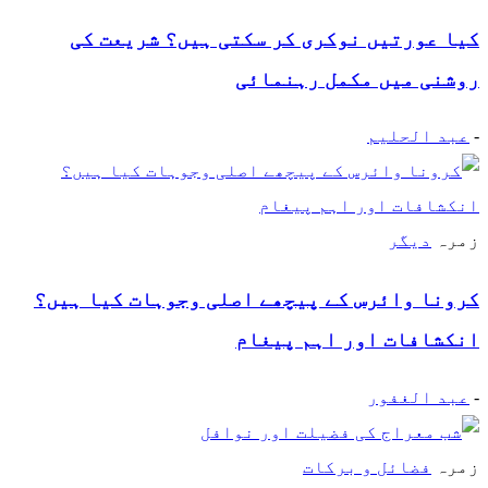
کیا عورتیں نوکری کر سکتی ہیں؟ شریعت کی
روشنی میں مکمل رہنمائی
-
عبد الحلیم
زمرہ
دیگر
کرونا وائرس کے پیچھے اصلی وجوہات کیا ہیں؟
انکشافات اور اہم پیغام
-
عبد الغفور
زمرہ
فضائل و برکات