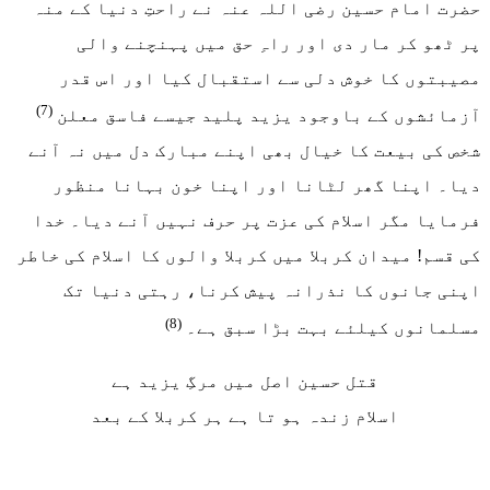
حضرت امام حسین رضی اللہ عنہ نے راحتِ دنیا کے منہ
پر ٹھو کر مار دی اور راہِ حق میں پہنچنے والی
مصیبتوں کا خوش دلی سے استقبال کیا اور اس قدر
(7)
آزمائشوں کے باوجود یزید پلید جیسے فاسق معلن
شخص کی بیعت کا خیال بھی اپنے مبارک دل میں نہ آنے
دیا۔ اپنا گھر لٹانا اور اپنا خون بہانا منظور
فرمایا مگر اسلام کی عزت پر حرف نہیں آنے دیا۔ خدا
کی قسم! میدان کربلا میں کربلا والوں کا اسلام کی خاطر
اپنی جانوں کا نذرانہ پیش کرنا، رہتی دنیا تک
(8)
مسلمانوں کیلئے بہت بڑا سبق ہے۔
قتل حسین اصل میں مرگِ یزید ہے
اسلام زندہ ہو تا ہے ہر کربلا کے بعد