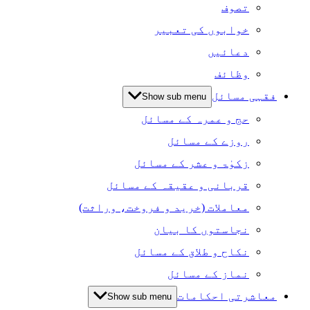
تصوف
خوابوں کی تعبیر
دعائیں
وظائف
فقہی مسائل
Show sub menu
حج و عمرہ کے مسائل
روزے کے مسائل
زکوٰۃ و عشر کے مسائل
قربانی و عقیقہ کے مسائل
معاملات (خرید و فروخت، وراثت)
نجاستوں کا بیان
نکاح و طلاق کے مسائل
نماز کے مسائل
معاشرتی احکامات
Show sub menu