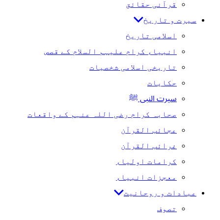
قرآنی حقائق
سیرت و تاریخ
اسلامی تاریخ
انبیاء کرام علیہم السلام کے قصص
تاریخی اسلامی شخصیات
حکایات
سیرت النبی ﷺ
صحابہ کرام رضی اللہ عنہم کے واقعات
عجائب القرآن
غرائب القرآن
کرامات اولیاء
معجزات انبیاء
عبادات و روحانیت
تصوف