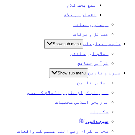
نفع بخش کلام
نقصان دہ کلام
ایمان و عقائد
فضائل و برکات
دلچسپ معلومات
Show sub menu
اسلام اور سائنس
قرآنی حقائق
سیرت و تاریخ
Show sub menu
اسلامی تاریخ
انبیاء کرام علیہم السلام کے قصص
تاریخی اسلامی شخصیات
حکایات
سیرت النبی ﷺ
صحابہ کرام رضی اللہ عنہم کے واقعات