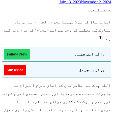
July 13, 2023
November 2, 2024
عبد الغفور
اسلامی سال کا پہلا مہینا محرم الحرام ہے اس ماہ
مبارک کی تعظیم کی وجہ سے اسے “محرم” کا نام دیا گیا
(1)
ہے۔
واٹس ایپ چینل
Follow Now
یوٹیوب چینل
Subscribe
اللہ پاک نے اسلامی سال کا آغاز محرم الحرام کے
بابرکت مہینے سے فرمایا اور ہمیں اس میں اجر و ثواب
اور خیر و برکت کے کثیر مواقع عطا فرمائے۔ بندہ
مومن کے لئے اپنا پسندیدہ بندہ بننے کی راہیں کھول