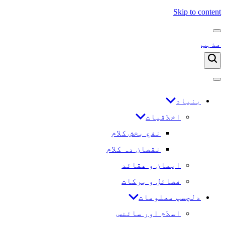
Skip to content
مذہب
بنیاد
اخلاقیات
نفع بخش کلام
نقصان دہ کلام
ایمان و عقائد
فضائل و برکات
دلچسپ معلومات
اسلام اور سائنس