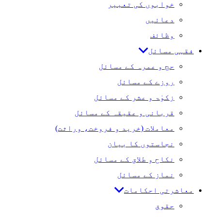
خوابوں کی تعبیر
دعائیں
وظائف
فقہی مسائل
حج و عمرہ کے مسائل
روزے کے مسائل
زکوٰۃ و عشر کے مسائل
قربانی و عقیقہ کے مسائل
معاملات (خرید و فروخت، وراثت)
نجاستوں کا بیان
نکاح و طلاق کے مسائل
نماز کے مسائل
معاشرتی احکامات
حقوق