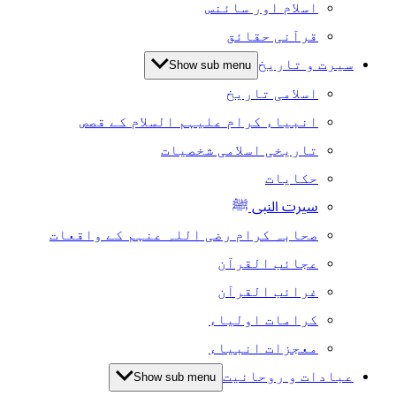
اسلام اور سائنس
قرآنی حقائق
سیرت و تاریخ
Show sub menu
اسلامی تاریخ
انبیاء کرام علیہم السلام کے قصص
تاریخی اسلامی شخصیات
حکایات
سیرت النبی ﷺ
صحابہ کرام رضی اللہ عنہم کے واقعات
عجائب القرآن
غرائب القرآن
کرامات اولیاء
معجزات انبیاء
عبادات و روحانیت
Show sub menu