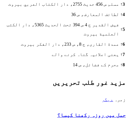
3
↑
مسلم ص 456 حدیث 2755، دار الكتاب العربي بيروت
4
↑
لطائف المعارف، ص 36
فيض القدير ج 4 ص 394 تحت الحديث 5365، دار الكتب
↑
5
العلمية بيروت
6
↑
عمدة القاری، ج 8، ص 233، دار الفكر بيروت
7
↑
یعنی اعلانیہ گناہ کرنے والے
8
↑
محرم کے فضائل، ص 14
مزید غور طلب تحریریں
زمرہ
دیگر
حمل میں روزہ رکھنا کیسا؟