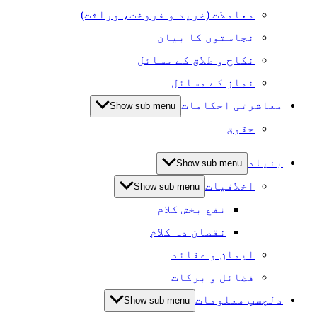
معاملات (خرید و فروخت، وراثت)
نجاستوں کا بیان
نکاح و طلاق کے مسائل
نماز کے مسائل
معاشرتی احکامات
Show sub menu
حقوق
بنیاد
Show sub menu
اخلاقیات
Show sub menu
نفع بخش کلام
نقصان دہ کلام
ایمان و عقائد
فضائل و برکات
دلچسپ معلومات
Show sub menu