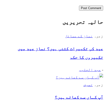
حالیہ تحریریں
زمرہ
نماز کے مسائل
عید کی تکبیرات کتنی ہیں؟ نماز عید میں
تکبیروں کا حکم
-
عبد الحلیم
زمرہ
تصوف
آپ کہاں سے کھاتے ہیں؟