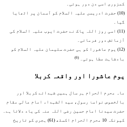
کمزوری اسی دن دور ہوئی۔
(10) حضرت ادریسں علیہ السلام کو آسمان پر اٹھایا
گیا۔
(11) اسی روز اللہ پاک نے حضرت ایوب علیہ السلام کی
آزمائش دور فرمائی۔
(12) یوم عاشورا کو ہی حضرت سلیمان علیہ السلام کو
(6)
بادشاہت عطا ہوئی۔
يوم عاشورا اور واقعہ کربلا
ماہ محرم الحرام ہر سال ہمیں شہدائے کربلا اور
بالخصوص نواسۂ رسول، سید الشہداء امام عالی مقام
حضرت سیدنا امام حسین رضی اللہ عنہ کی یاد دلاتا ہے۔
کیونکہ 10 محرم الحرام اکسٹھ (61) ہجری کو تاریخ