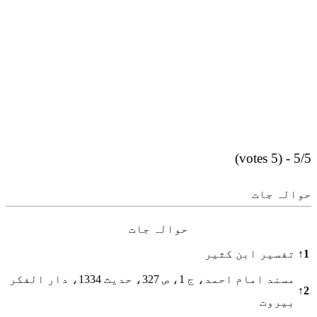
5/5 - (5 votes)
حوالہ جات
حوالہ جات
1
↑
تفسیر ابن کثیر
مسند امام احمد، ج 1، ص 327، حدیث 1334، دار الفکر
↑
2
بيروت