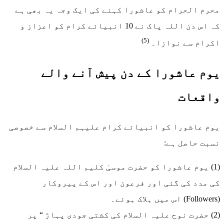
محرم الحرام کو عاشورا کہنے کی ایک وجہ یہ بھی ہے
کہ اس دن اللہ پاک نے 10 انبیائے کرام کو اعزاز و
(5)
اکرام سے نوازا۔
یوم عاشورا کے دن پیش آنے والے
واقعات
یوم عاشورا کو انبیائے کرام علیہم السلام سے خصوصی
نسبت حاصل ہے:
(1) یوم عاشورا کو حضرت موسیٰ کلیم اللہ علیہ السلام
کی مدد کی گئی اور فرعون اور اس کے پیروکار
(Followers) اس میں ہلاک ہوئے۔
(2) حضرت نوح علیہ السلام کی کشتی جودی پہاڑ “ پر