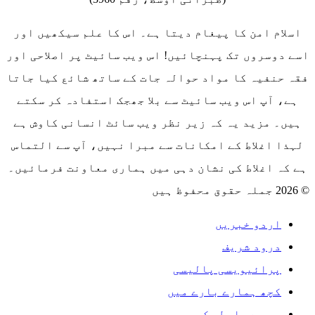
اسلام امن کا پیغام دیتا ہے۔ اس کا علم سیکھیں اور
اسے دوسروں تک پہنچائیں! اس ویب سائیٹ پر اصلاحی اور
فقہ حنفیہ کا مواد حوالہ جات کے ساتھ شائع کیا جاتا
ہے، آپ اس ویب سائیٹ سے بلا جھجک استفادہ کر سکتے
ہیں۔ مزید یہ کہ زیر نظر ویب سائٹ انسانی کاوش ہے
لہذا اغلاط کے امکانات سے مبرا نہیں، آپ سے التماس
ہے کہ اغلاط کی نشان دہی میں ہماری معاونت فرمائیں۔
© 2026 جملہ حقوق محفوظ ہیں
اردو خبریں
درود شریف
پرائیویسی پالیسی
کچھ ہمارے بارے میں
ہم سے رابطہ کریں