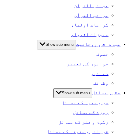
عجائب القرآن
غرائب القرآن
کرامات اولیاء
معجزات انبیاء
عبادات و روحانیت
Show sub menu
تصوف
خوابوں کی تعبیر
دعائیں
وظائف
فقہی مسائل
Show sub menu
حج و عمرہ کے مسائل
روزے کے مسائل
زکوٰۃ و عشر کے مسائل
قربانی و عقیقہ کے مسائل