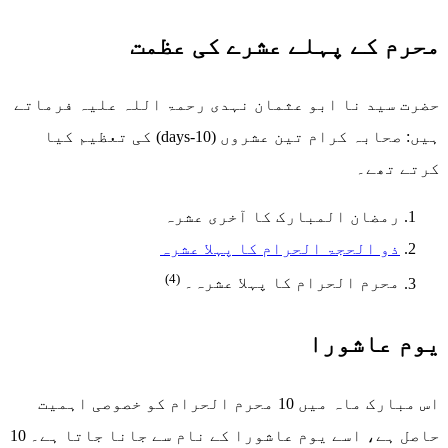
محرم کے پہلے عشرے کی عظمت
حضرت سید نا ابو عثمان نہدی رحمۃ اللہ علیہ فرماتے
ہیں: صحابہ کرام تین عشروں (days-10) کی تعظیم کیا
کرتے تھے۔
رمضان المبارک کا آخری عشرہ
ذو الحجۃ الحرام کا پہلا عشرہ
(4)
محرم الحرام کا پہلا عشرہ۔
یوم عاشورا
اس مبارک ماہ میں 10 محرم الحرام کو خصوصی اہمیت
حاصل ہے، اسے یوم عاشورا کے نام سے جانا جاتا ہے۔ 10