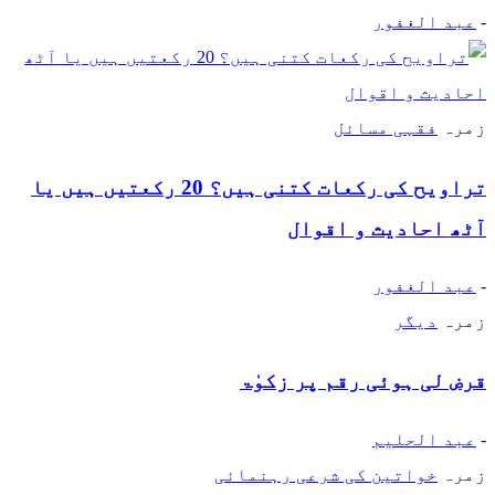
-
عبد الغفور
زمرہ
فقہی مسائل
تراویح کی رکعات کتنی ہیں؟ 20 رکعتیں ہیں یا
آٹھ احادیث و اقوال
-
عبد الغفور
زمرہ
دیگر
قرض لی ہوئی رقم پر زکوٰۃ
-
عبد الحلیم
زمرہ
خواتین کی شرعی رہنمائی