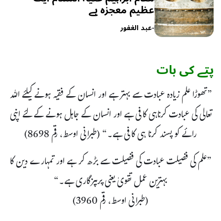
عظیم معجزہ ہے
-
عبد الغفور
پتے کی بات
”تھوڑا علم زیادہ عبادت سے بہتر ہے اور انسان کے فقیہ ہونے کیلئے اللہ
تعالی کی عبادت کرناہی کافی ہے اور انسان کے جاہل ہونے کے لئے اپنی
رائے کو پسند کرنا ہی کافی ہے۔“ (طبرانی اوسط، رقم 8698)
”علم کی فضیلت عبادت کی فضیلت سے بڑھ کر ہے اور تمہارے دین کا
بہترین عمل تقویٰ یعنی پرہیزگاری ہے۔“
(طبرانی اوسط، رقم 3960)