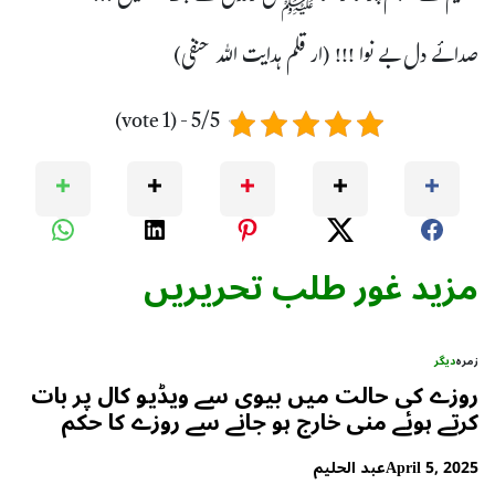
صدائے دل بے نوا !!! (ار قلم ہدایت اللہ حنفی)
5/5 - (1 vote)
مزید غور طلب تحریریں
زمرہ
دیگر
روزے کی حالت میں بیوی سے ویڈیو کال پر بات
کرتے ہوئے منی خارج ہو جانے سے روزے کا حکم
April 5, 2025
عبد الحلیم