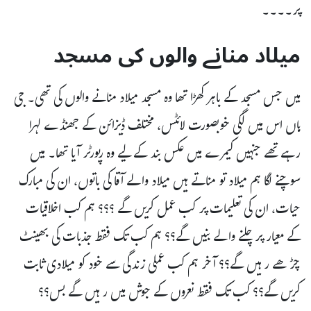
پر۔۔۔۔
میلاد منانے والوں کی مسجد
میں جس مسجد کے باہر کھڑا تھا وہ مسجد میلاد منانے والوں کی تھی۔ جی
ہاں اس میں لگی خوبصورت لائٹس، مختلف ڈیزائن کے جھنڈے لہرا
رہے تھے جنہیں کیمرے میں عکس بند کے لیے وہ رپورٹر آیا تھا۔ میں
سوچنے لگا ہم میلاد تو مناتے ہیں میلاد والے آقا کی باتوں، ان کی مبارک
حیات، ان کی تعلیمات پر کب عمل کریں گے ؟؟؟ ہم کب اخلاقیات
کے معیار پر چلنے والے بنیں گے؟؟ ہم کب تک فقط جذبات کی بھینٹ
چڑھے رہیں گے؟؟ آخر ہم کب عملی زندگی سے خود کو میلادی ثابت
کریں گے؟؟ کب تک فقط نعروں کے جوش میں رہیں گے بس؟؟