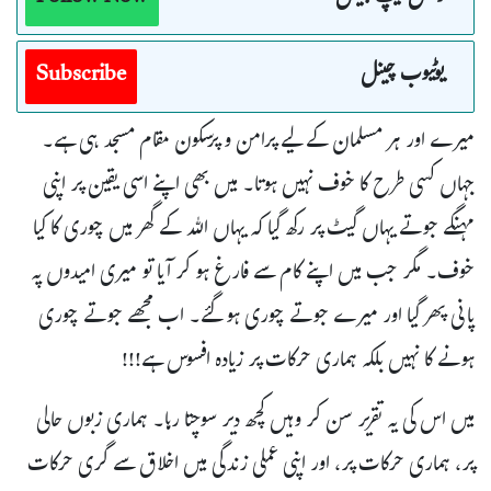
یوٹیوب چینل
Subscribe
میرے اور ہر مسلمان کے لیے پرامن و پرسکون مقام مسجد ہی ہے۔
جہاں کسی طرح کا خوف نہیں ہوتا۔ میں بھی اپنے اسی یقین پر اپنی
مہنگے جوتے یہاں گیٹ پر رکھ گیا کہ یہاں اللہ کے گھر میں چوری کا کیا
خوف۔ مگر جب میں اپنے کام سے فارغ ہو کر آیا تو میری امیدوں پہ
پانی پھر گیا اور میرے جوتے چوری ہو گئے۔ اب مجھے جوتے چوری
ہونے کا نہیں بلکہ ہماری حرکات پر زیادہ افسوس ہے!!!
میں اس کی یہ تقریر سن کر وہیں کچھ دیر سوچتا رہا۔ ہماری زبوں حالی
پر، ہماری حرکات پر، اور اپنی عملی زندگی میں اخلاق سے گری حرکات