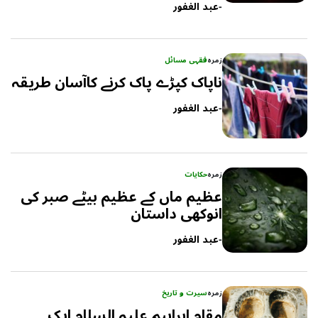
-
عبد الغفور
زمرہ
فقہی مسائل
ناپاک کپڑے پاک کرنے کاآسان طریقہ
-
عبد الغفور
زمرہ
حکایات
عظیم ماں کے عظیم بیٹے صبر کی
انوکھی داستان
-
عبد الغفور
زمرہ
سیرت و تاریخ
مقام ابراہیم علیہ السلام ایک