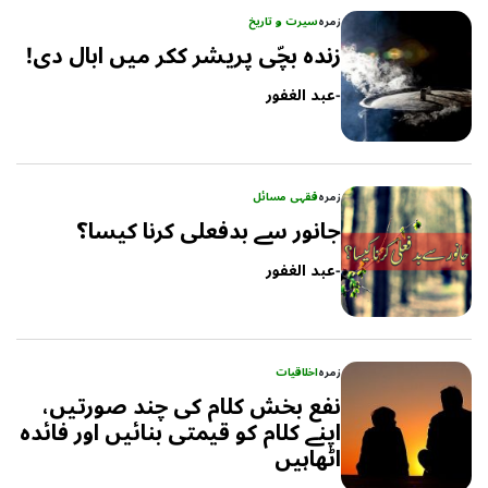
زمرہ
سیرت و تاریخ
زندہ بچّی پریشر ککر میں ابال دی!
-
عبد الغفور
زمرہ
فقہی مسائل
جانور سے بدفعلی کرنا کیسا؟
-
عبد الغفور
زمرہ
اخلاقیات
نفع بخش کلام کی چند صورتیں،
اپنے کلام کو قیمتی بنائیں اور فائدہ
اٹھاہیں