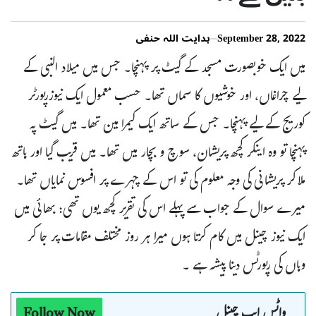
September 28, 2022
ہدایت اللہ حنفی
میں ایک خوبصورت مسجد کے گیٹ پر پہنچا۔ جس میں میلاد النبی کے
لیے چراغاں، اور خوشیوں کا سماں تھا۔ حسب معمول ایک نیوزرپورٹر
کوریج کے لیے پہنچا۔ جس کے ساتھ ایک کیمرا مین تھا۔ میں گیٹ پہ
پہنچا تو وہ اینکر کچھ پریشان، سوچ و بچار میں تھا۔ میں قریب گیا اور ہاتھ
ملاکر پریشانی کی وجہ معلوم کی تو اس کے چہرے پر افسوس نمایاں تھا۔
میرے سوال کے جواب سے پہلے اس کی تقریر کچھ یوں تھی: بھائی میں
ایک نیوز چینل میں کام کرتا ہوں میرا ہر روز مختلف مقامات پر جا کر
وہاں کی رپورٹس دینا پیشہ ہے ۔
واٹس ایپ چینل
Follow Now