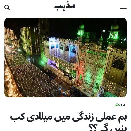
Ski
مذہب
t
conten
زمرہ
دیگر
ہم عملی زندگی میں میلادی کب
بنیں گے ؟؟