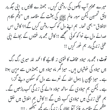
میرے محترم آپ لاکھوں کی روشنی کریں۔ جھنڈے لگائیں یہ اپنی جگہ پر
لائق تحسین لیکن سرور عالم ﷺ کی بعثت کے مقاصد میں ”لاتمم مکارم
الاخلاق“ بھی تھا۔ ہم اپنے دل کو کب روشن کریں گے؟؟ کاش اس
صدائے دل بے نوا کو کوئی سمجھے !! کاش مجھ پر فتووں کے بجائے اپنی
عملی زندگی پر ہم غور کریں !!
نوٹ :
مجھ پر میلاد مخالف کا فتوی نہ لگائیے گا الحمد للہ میری رگ رگ
میں میلاد کی خوشیاں ہیں۔ میرا گھر ماہ میلاد میں جھنڈوں سے مزین ہوتا
ہے۔ میرا بچپن یا رسول اللہ کے نعرے سے دل کو سکون دیتے گزرا
ہے۔ لیکن ہم میلادی کے ساتھ میلاد والے کی زندگی کب پڑھیں گے۔
ہم عملی زندگی میں میلادی کب بنیں گے !! کاش ہم اخلاق میں خلق
عظیم کے مقام پر فائز آقا ﷺ کی زندگی سے کچھ سیکھیں !!!