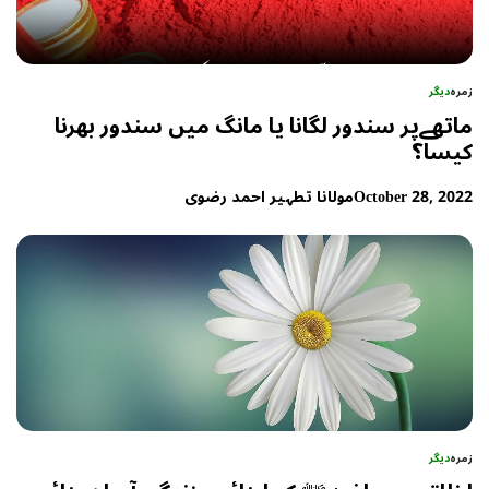
زمرہ
دیگر
ماتھےپر سندور لگانا یا مانگ میں سندور بھرنا
کیسا؟
October 28, 2022
مولانا تطہیر احمد رضوی
زمرہ
دیگر