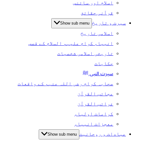
اسلام اور سائنس
قرآنی حقائق
سیرت و تاریخ
Show sub menu
اسلامی تاریخ
انبیاء کرام علیہم السلام کے قصص
تاریخی اسلامی شخصیات
حکایات
سیرت النبی ﷺ
صحابہ کرام رضی اللہ عنہم کے واقعات
عجائب القرآن
غرائب القرآن
کرامات اولیاء
معجزات انبیاء
عبادات و روحانیت
Show sub menu