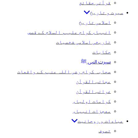
قرآنی حقائق
سیرت و تاریخ
اسلامی تاریخ
انبیاء کرام علیہم السلام کے قصص
تاریخی اسلامی شخصیات
حکایات
سیرت النبی ﷺ
صحابہ کرام رضی اللہ عنہم کے واقعات
عجائب القرآن
غرائب القرآن
کرامات اولیاء
معجزات انبیاء
عبادات و روحانیت
تصوف