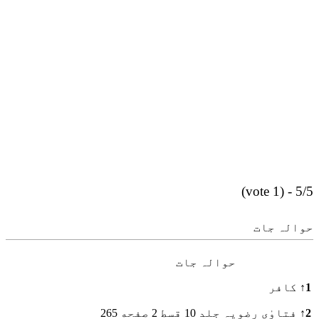
5/5 - (1 vote)
حوالہ جات
حوالہ جات
1
↑
کافر
2
↑
فتاوٰی رضویہ جلد 10 قسط 2 صفحه 265