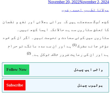
November 20, 2022
November 2, 2024
مولانا تطہیر احمد رضوی
کچھ لوگ سمجھتے ہیں کہ برائی بھلائی اور نفع و نقصان
کا تعلق ستاروں سے ہے حالانکہ ایسا کچھ نہیں۔
ستاروں میں کوئی سعادت و نحوست نہیں۔ اگر ان کو خود
(1)
مؤثر جانے مشرک
ہے اور ان سے مدد مانگے تو حرام
(2)
ہے اور ان کی رعایت ضرور خلاف توکل ہے۔
واٹس ایپ چینل
Follow Now
یوٹیوب چینل
Subscribe