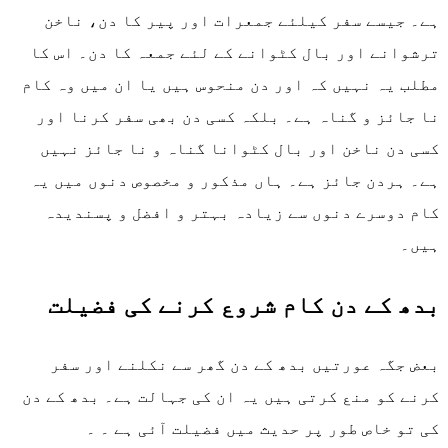
ہے۔ جیسے سفر کیلئے جمعرات اور پیر کا دن، ناخن
ترشوانے اور بال کٹوانے کے لئے جمعہ کا دن۔ اس کا
مطلب یہ نہیں کہ اور دن منحوس ہیں یا ان میں وہ کام
نا جائز و گناہ ہے۔ بلکہ کسی دن بھی سفر کرنا اور
کسی دن ناخن اور بال کٹوانا گناہ و نا جائز نہیں
ہے۔ ہردن جائز ہے۔ ہاں مذکور و مخصوص دنوں میں یہ
کام دوسرے دنوں سے زیادہ بہتر و افضل و پسندیدہ
ہیں۔
بدھ کے دن کام شروع کرنے کی فضیلت
بعض جگہ عورتیں بدھ کے دن گھر سے نکلنے اور سفر
کرنے کو منع کرتی ہیں یہ ان کی جہالت ہے۔ بدھ کے دن
کی تو خاص طور پر حدیث میں فضیلت آئی ہے ۔ ۔