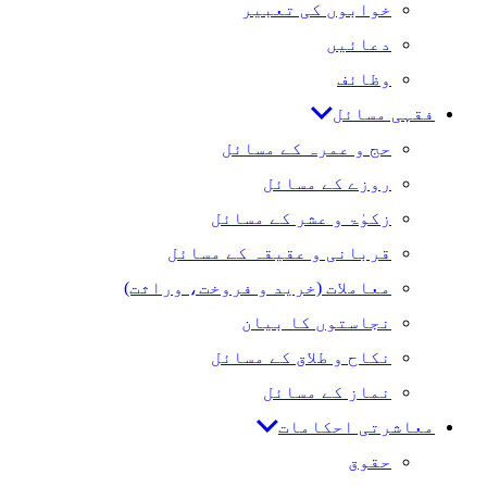
خوابوں کی تعبیر
دعائیں
وظائف
فقہی مسائل
حج و عمرہ کے مسائل
روزے کے مسائل
زکوٰۃ و عشر کے مسائل
قربانی و عقیقہ کے مسائل
معاملات (خرید و فروخت، وراثت)
نجاستوں کا بیان
نکاح و طلاق کے مسائل
نماز کے مسائل
معاشرتی احکامات
حقوق