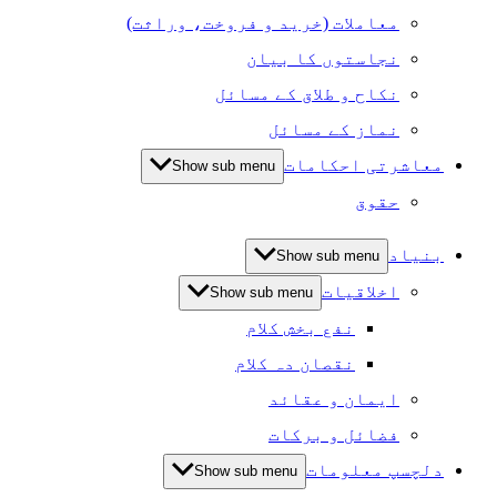
معاملات (خرید و فروخت، وراثت)
نجاستوں کا بیان
نکاح و طلاق کے مسائل
نماز کے مسائل
معاشرتی احکامات
Show sub menu
حقوق
بنیاد
Show sub menu
اخلاقیات
Show sub menu
نفع بخش کلام
نقصان دہ کلام
ایمان و عقائد
فضائل و برکات
دلچسپ معلومات
Show sub menu