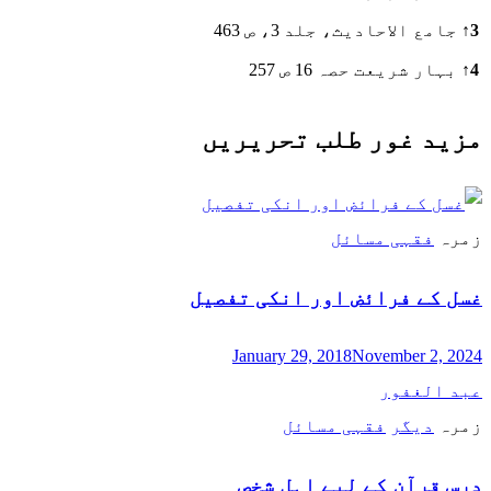
3
↑
جامع الاحادیث، جلد 3، ص 463
4
↑
بہار شریعت حصہ 16 ص 257
مزید غور طلب تحریریں
زمرہ
فقہی مسائل
غسل کے فرائض اور انکی تفصیل
January 29, 2018
November 2, 2024
عبد الغفور
زمرہ
دیگر
فقہی مسائل
درس قرآن کے لیے اہل شخص