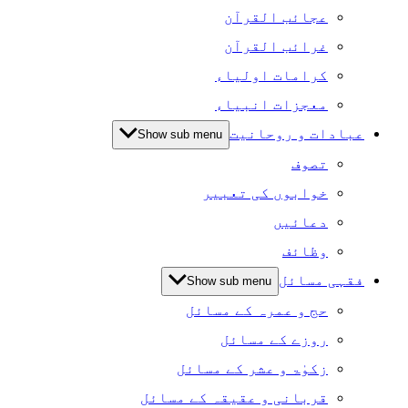
عجائب القرآن
غرائب القرآن
کرامات اولیاء
معجزات انبیاء
عبادات و روحانیت
Show sub menu
تصوف
خوابوں کی تعبیر
دعائیں
وظائف
فقہی مسائل
Show sub menu
حج و عمرہ کے مسائل
روزے کے مسائل
زکوٰۃ و عشر کے مسائل
قربانی و عقیقہ کے مسائل