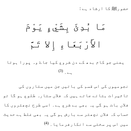
حضورﷺ کا ارشاد ہے :
مَا بُدِئَ بِشَيْءٍ يَوْمَ
الأَرْبَعَاءِ إِلا تَمَّ
یعنی جو کام بدھ کے دن شروع کیا جاۓ وہ پورا ہوتا
(3)
ہے۔
نجومیوں کی اس قسم کی باتیں جن میں ستاروں کی
تاثیرات بتائے جاتے ہیں کہ فلاں ستارہ طلوع ہو گا تو
فلاں بات ہو گی یہ بھی بے شرع ہے۔ اسی طرح نچھتروں کا
حساب کہ فلاں نچھتر سے بارش ہو گی یہ بھی غلط ہے حدیث
(4)
میں اس پر سختی سے انکارفرمایا۔