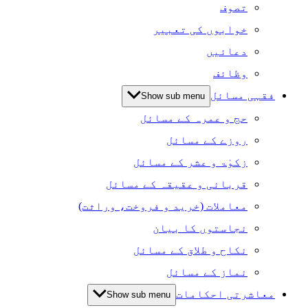
تصوف
خوابوں کی تعبیر
دعائیں
وظائف
فقہی مسائل
Show sub menu
حج و عمرہ کے مسائل
روزے کے مسائل
زکوٰۃ و عشر کے مسائل
قربانی و عقیقہ کے مسائل
معاملات (خرید و فروخت، وراثت)
نجاستوں کا بیان
نکاح و طلاق کے مسائل
نماز کے مسائل
معاشرتی احکامات
Show sub menu