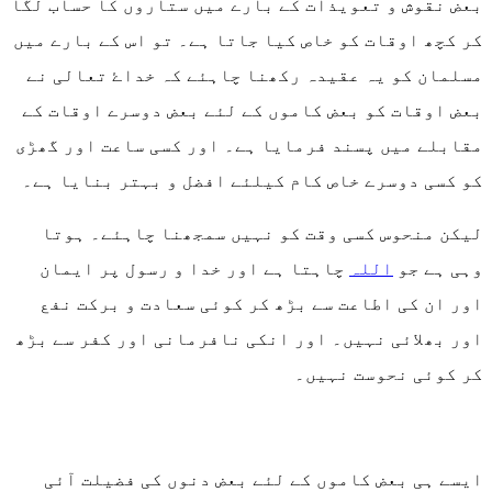
بعض نقوش و تعویذات کے بارے میں ستاروں کا حساب لگا
کر کچھ اوقات کو خاص کیا جاتا ہے۔ تو اس کے بارے میں
مسلمان کو یہ عقیدہ رکھنا چاہئے کہ خداۓ تعالی نے
بعض اوقات کو بعض کاموں کے لئے بعض دوسرے اوقات کے
مقابلے میں پسند فرمایا ہے۔ اور کسی ساعت اور گھڑی
کو کسی دوسرے خاص کام کیلئے افضل و بہتر بنایا ہے۔
لیکن منحوس کسی وقت کو نہیں سمجھنا چاہئے۔ ہوتا
وہی ہے جو
اللہ
چاہتا ہے اور خدا و رسول پر ایمان
اور ان کی اطاعت سے بڑھ کر کوئی سعادت و برکت نفع
اور بھلائی نہیں۔ اور انکی نافرمانی اور کفر سے بڑھ
کر کوئی نحوست نہیں۔
ایسے ہی بعض کاموں کے لئے بعض دنوں کی فضیلت آئی