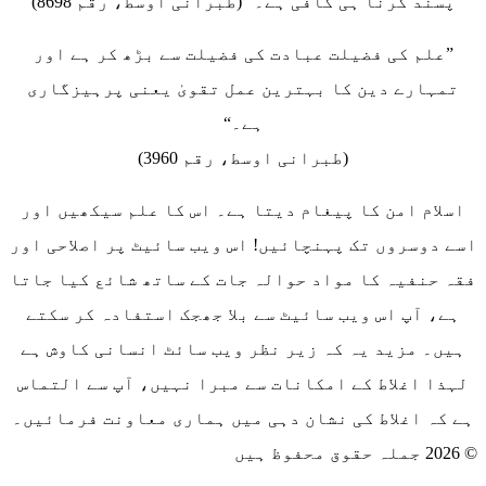
پسند کرنا ہی کافی ہے۔“ (طبرانی اوسط، رقم 8698)
”علم کی فضیلت عبادت کی فضیلت سے بڑھ کر ہے اور
تمہارے دین کا بہترین عمل تقویٰ یعنی پرہیزگاری
ہے۔“
(طبرانی اوسط، رقم 3960)
اسلام امن کا پیغام دیتا ہے۔ اس کا علم سیکھیں اور
اسے دوسروں تک پہنچائیں! اس ویب سائیٹ پر اصلاحی اور
فقہ حنفیہ کا مواد حوالہ جات کے ساتھ شائع کیا جاتا
ہے، آپ اس ویب سائیٹ سے بلا جھجک استفادہ کر سکتے
ہیں۔ مزید یہ کہ زیر نظر ویب سائٹ انسانی کاوش ہے
لہذا اغلاط کے امکانات سے مبرا نہیں، آپ سے التماس
ہے کہ اغلاط کی نشان دہی میں ہماری معاونت فرمائیں۔
© 2026 جملہ حقوق محفوظ ہیں