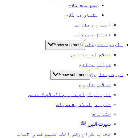
نفع بخش کلام
نقصان دہ کلام
ایمان و عقائد
فضائل و برکات
دلچسپ معلومات
Show sub menu
اسلام اور سائنس
قرآنی حقائق
سیرت و تاریخ
Show sub menu
اسلامی تاریخ
انبیاء کرام علیہم السلام کے قصص
تاریخی اسلامی شخصیات
حکایات
سیرت النبی ﷺ
صحابہ کرام رضی اللہ عنہم کے واقعات