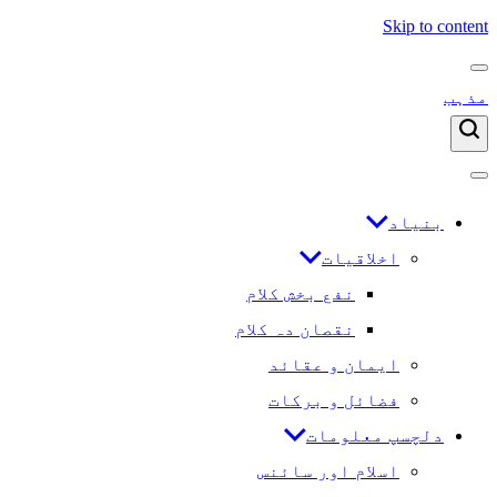
Skip to content
مذہب
بنیاد
اخلاقیات
نفع بخش کلام
نقصان دہ کلام
ایمان و عقائد
فضائل و برکات
دلچسپ معلومات
اسلام اور سائنس