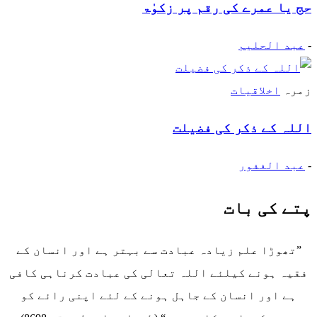
حج یا عمرے کی رقم پر زکوٰۃ
-
عبد الحلیم
زمرہ
اخلاقیات
اللہ کے ذکر کی فضیلت
-
عبد الغفور
پتے کی بات
”تھوڑا علم زیادہ عبادت سے بہتر ہے اور انسان کے
فقیہ ہونے کیلئے اللہ تعالی کی عبادت کرناہی کافی
ہے اور انسان کے جاہل ہونے کے لئے اپنی رائے کو