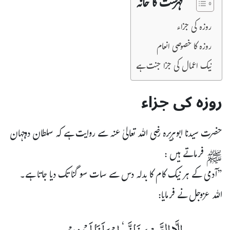
فہرست کا خانہ
روزہ کی جزاء
روزہ کا خصوصی انعام
نیک اعمال کی جزا جنت ہے
روزہ کی جزاء
حضرت سیدنا ابوہریرہ رضی اللہ تعالیٰ عنہ سے روایت ہے کہ سلطان دوجہان
ﷺ فرماتے ہیں :
”آدمی کے ہر نیک کام کا بدلہ دس سے سات سو گنا تک دیا جاتا ہے۔
اللہ عزوجل نے فرمایا:
اِلَّا الصَّوْمَ فَاِنَّـہ ٗ لِیْ وَاَنَا اَجْزِیْ بِہٖ۔