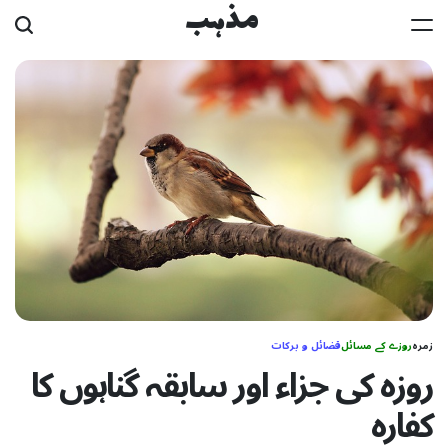
Ski
مذہب
t
conten
زمرہ
روزے کے مسائل
فضائل و برکات
روزہ کی جزاء اور سابقہ گناہوں کا
کفارہ