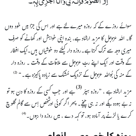
سوائے روزے کے کہ روزہ میرے لئے ہے اور اس کی جزا میں خود دوں
گا۔ اللہ عزوجل کا مزید ارشاد ہے، بندہ اپنی خواہش اور کھانے کو صرف
میری وجہ سے ترک کرتا ہے۔روزہ دار کیلئے دو خوشیاں ہیں۔ایک افطار
کے وقت اور ایک اپنے ربّ عزوجل سے ملاقات کے وقت ۔ روزہ دار
کے منہ کی بُواللہ عزوجل کے نزدیک مُشک سے زیادہ پاکیزہ ہے۔“
(2)
(3)
مزید ارشاد ہے ، ”روزہ سِپَر
ہے اور جب کسی کے روزہ کا دن ہو تو
نہ بے ہودہ بکے اور نہ ہی چیخے۔ پھر اگر کوئی اورشخص اِس سے گالم گلوچ
کرے یا لڑنے پر آمادہ ہو، تو کہہ دے ، میں روزہ دا رہوں۔
(4)
روزہ کا خصوصی انعام