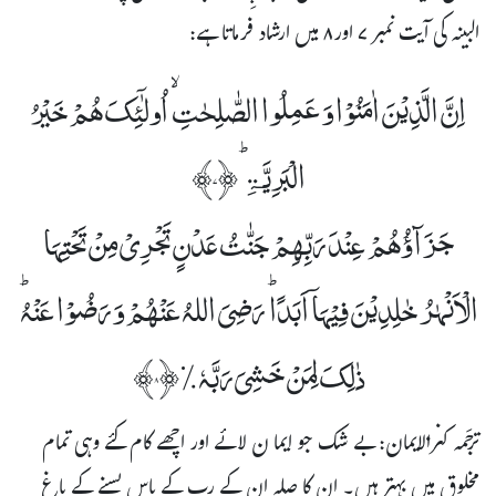
البینہ کی آیت نمبر ۷ اور۸ میں ارشاد فرماتا ہے:
اِنَّ الَّذِیۡنَ اٰمَنُوۡا وَ عَمِلُوا الصّٰلِحٰتِ ۙ اُولٰٓئِکَ ھُمْ خَیۡرُ
الْبَرِیَّۃِ ؕ﴿۷﴾
جَزَآؤُھُمْ عِنۡدَ رَبِّھِمْ جَنّٰتُ عَدْنٍ تَجْرِیۡ مِنۡ تَحْتِہَا
الْاَنْہٰرُ خٰلِدِیۡنَ فِیۡہَاۤ اَبَدًا ؕ رَضِیَ اللہُ عَنْھُمْ وَ رَضُوۡا عَنْہُ ؕ
ذٰلِکَ لِمَنْ خَشِیَ رَبَّہٗ ٪﴿۸﴾
ترجَمہ کنزالایمان: بے شک جو ایما ن لائے اور اچھے کام کئے وہی تمام
مخلوق میں بہتر ہیں۔ ان کا صلہ ان کے رب کے پاس بسنے کے باغ