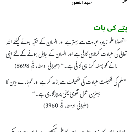
-
عبد الغفور
پتے کی بات
”تھوڑا علم زیادہ عبادت سے بہتر ہے اور انسان کے فقیہ ہونے کیلئے اللہ
تعالی کی عبادت کرناہی کافی ہے اور انسان کے جاہل ہونے کے لئے اپنی
رائے کو پسند کرنا ہی کافی ہے۔“ (طبرانی اوسط، رقم 8698)
”علم کی فضیلت عبادت کی فضیلت سے بڑھ کر ہے اور تمہارے دین کا
بہترین عمل تقویٰ یعنی پرہیزگاری ہے۔“
(طبرانی اوسط، رقم 3960)