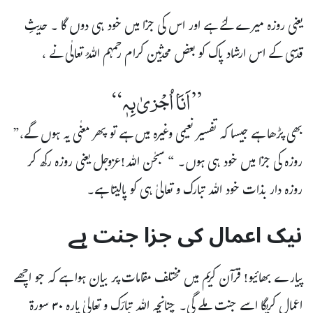
یعنی روزہ میرے لئے ہے اور اس کی جزا میں خود ہی دوں گا ۔ حدیثِ
قدسی کے اس ارشاد پاک کو بعض محدثین کرام رحمہم اللہُ تعالٰی نے ،
”اَنَا اُجْزیٰ بِہٖ“
بھی پڑھا ہے جیسا کہ تفسیر نعیمی وغیرہ میں ہے تو پھر معنٰی یہ ہوں گے،”
روزہ کی جزا میں خود ہی ہوں۔ “ سبحٰن اللہ!عزوجل یعنی روزہ رکھ کر
روزہ دار بذات خود اللہ تبارک و تعالیٰ ہی کو پالیتا ہے۔
نیک اعمال کی جزا جنت ہے
پیارے بھائیو! قرآن کریم میں مختلف مقامات پر بیان ہوا ہے کہ جو اچھے
اعمال کریگا اسے جنت ملے گی۔ چنانچِہ اللہ تبارَک و تعالیٰ پارہ ۳۰ سورۃ