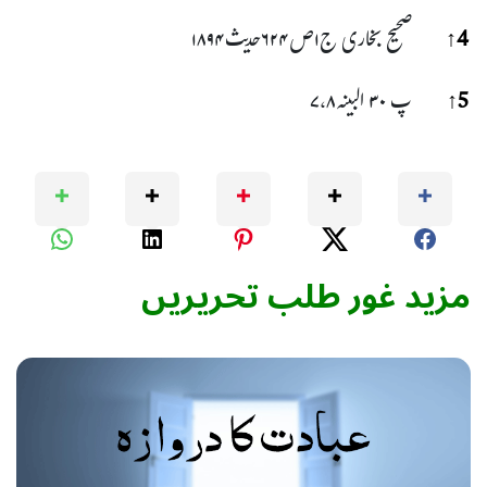
4
↑
صحیح بخاری ج۱ص۶۲۴حدیث۱۸۹۴
5
↑
پ ۳۰ البینہ۷،۸
مزید غور طلب تحریریں