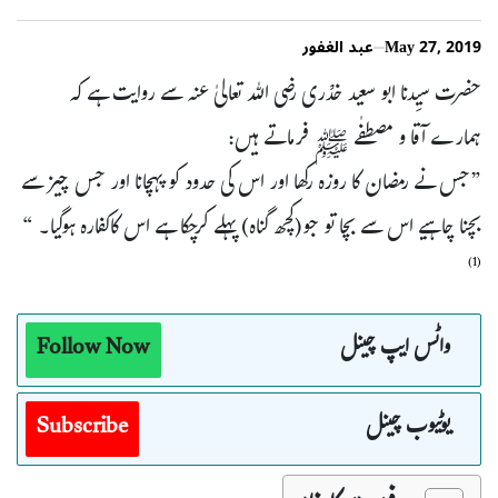
May 27, 2019
عبد الغفور
حضرت سیِدنا ابو سعید خدْری رضی اللہ تعالیٰ عنہ سے روایت ہے کہ
ہمارے آقا و مصطفٰے ﷺ فرماتے ہیں:
”جس نے رمضان کا روزہ رکھا اور اس کی حدود کو پہچانا اور جس چیز سے
بچنا چاہیے اس سے بچا تو جو(کچھ گناہ) پہلے کرچکا ہے اس کاکفارہ ہوگیا۔ “
(1)
واٹس ایپ چینل
Follow Now
یوٹیوب چینل
Subscribe