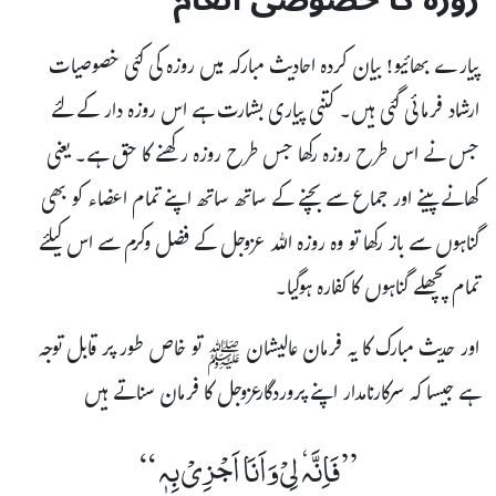
پیارے بھائیو! بیان کردہ احادیث مبارکہ میں روزہ کی کئی خصوصیات
ارشاد فرمائی گئی ہیں۔ کتنی پیاری بشارت ہے اس روزہ دار کے لئے
جس نے اس طرح روزہ رکھا جس طرح روزہ رکھنے کا حق ہے۔ یعنی
کھانے پینے اور جماع سے بچنے کے ساتھ ساتھ اپنے تمام اعضاء کو بھی
گناہوں سے باز رکھا تو وہ روزہ اللہ عزوجل کے فضل وکرم سے اس کیلئے
تمام پچھلے گناہوں کا کفارہ ہوگیا۔
اور حدیث مبارک کا یہ فرمان عالیشان ﷺ تو خاص طور پر قابل توجہ
ہے جیسا کہ سرکارنامدار اپنے پروردگارعزوجل کا فرمان سناتے ہیں
”فَاِنَّہ ٗ لِیْ وَاَنَا اَجْزِیْ بِہٖ “