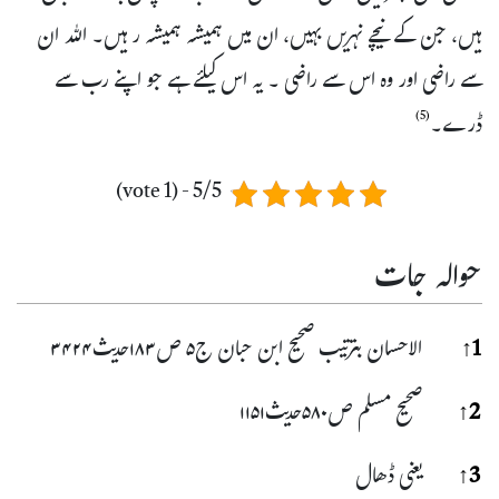
ہیں، جن کے نیچے نہریں بہیں، ان میں ہمیشہ ہمیشہ رہیں۔ اللہ ان
سے راضی اور وہ اس سے راضی ۔ یہ اس کیلئے ہے جو اپنے رب سے
ڈرے۔
(5)
5/5 - (1 vote)
حوالہ جات
حوا
1
↑
الاحسان بترتیب صحیح ابن حبان ج۵ ص۱۸۳حدیث۳۴۲۴
2
↑
صحیح مسلم ص۵۸۰حدیث۱۱۵۱
3
↑
یعنی ڈھال