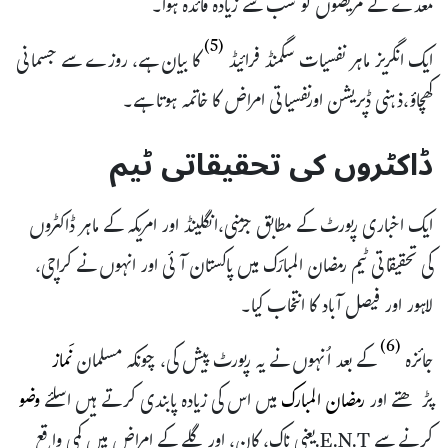
معدے کے مریضوں کو سب سے زیادہ فائدہ ہوا۔
(5)
ایک انگریز ماہر نفسیات سگمنڈ فرائیڈ
کا بیان ہے، روزے سے جسمانی
کھچاؤ،ذہنی ڈپریشن اورنفسیاتی امراض کا خاتمہ ہوتا ہے۔
ڈاکٹروں کی تحقیقاتی ٹیم
ایک اخباری رپورٹ کے مطابق جرمنی،انگلینڈ اور امریکہ کے ماہر ڈاکٹروں
کی تحقیقاتی ٹیم رمضان المبارَک میں پاکستان آئی اور انہوں نے کراچی،
لاہور اور فیصل آباد کا انتخاب کیا۔
(6)
جائزہ
کے بعد اُنہوں نے یہ رپورٹ پیش کی، چونکہ مسلمان
نَماز
پڑھتے اور
رمضان المبارک
میں اس کی زیادہ پابندی کرتے ہیں اسلئے
وضو
کرنے سے E.N.T.یعنی ناک، کان، اور گلے کے امراض میں کمی واقع