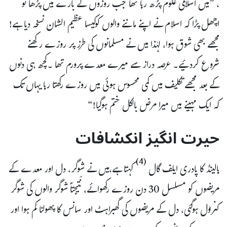
، ”میں اسلامی علوم پڑھ رہا تھا جب روزوں کے بارے میں پڑھا تو
اچھل پڑا کہ اسلام نے اپنے ماننے والوں کوکیسا عظیم الشان نسخہ دیا ہے!
مجھے بھی شوق ہوا، لہٰذا میں نے مسلمانوں کی طرز پر روزے رکھنے
شروع کردئیے۔ عرصہ دراز سے میرے معدے پرورم تھا ۔کچھ ہی دنوں
کے بعد مجھے تکلیف میں کمی محسوس ہوئی میں روزے رکھتا رہا یہاں تک
کہ ایک مہینے میں میرا مرض بالکل ختم ہوگیا!“
حیرت انگیز انکشافات
(4)
ہالینڈ کا پادری ایلف گال
کہتا ہے،میں نے شوگر، دل اور معدے کے
مریضوں کو مسلسل 30 دن روزے رکھوائے، نَتیجتاً شوگر والوں کی شوگر
کنڑول ہوگئی، دل کے مریضوں کی گھبراہٹ اور سانس کا پھولنا کم ہوا اور