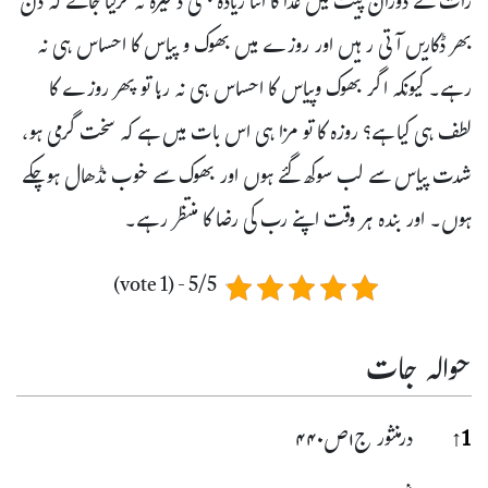
رات کے دوران پیٹ میں غذا کا اتنا زیادہ بھی ذخیرہ نہ کرلیا جائے کہ دن
بھر ڈکاریں آتی رہیں اور روزے میں بھوک و پیاس کا احساس ہی نہ
رہے۔ کیونکہ اگر بھوک وپیاس کا احساس ہی نہ رہا تو پھر روزے کا
لطف ہی کیا ہے؟ روزہ کا تو مزا ہی اس بات میں ہے کہ سخت گرمی ہو،
شدت پیاس سے لب سوکھ گئے ہوں اور بھوک سے خوب نڈھال ہوچکے
ہوں۔ اور بندہ ہر وقت اپنے رب کی رضا کا منتظر رہے۔
5/5 - (1 vote)
حوالہ جات
حوا
1
↑
درمنثور ج۱ص۴۴۰