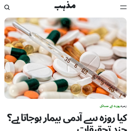
Ski
مذہب
t
conten
زمرہ
روزے کے مسائل
کیا روزہ سے آدمی بیمار ہوجاتا ہے؟
چند تحقیقات