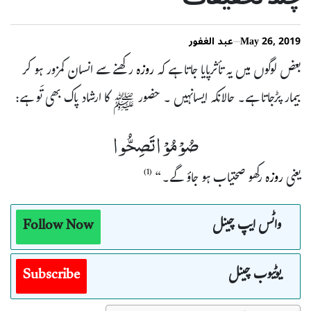
May 26, 2019
عبد الغفور
بعض لوگوں میں یہ تأثرپایا جاتا ہے کہ
روزہ
رکھنے سے انسان کمزور ہو کر
بیمار پڑجاتا ہے۔ حالانکہ ایسانہیں ۔ حضور ﷺ کا ارشاد پاک بھی تَو ہے:
صُوْ مُوْ ا تَصِحُّوا
یعنی
روزہ
رکھو صحتیاب ہو جاؤ گے۔“
(1)
واٹس ایپ چینل
Follow Now
یوٹیوب چینل
Subscribe