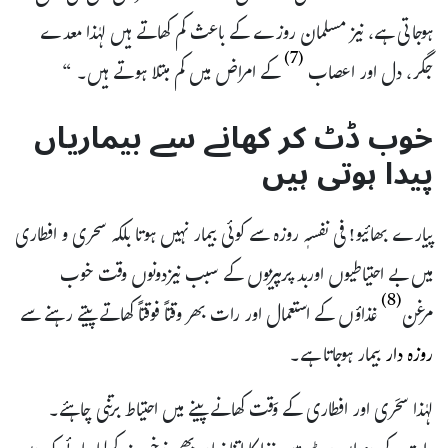
ہوجاتی ہے، نیز مسلمان روزے کے باعث کم کھاتے ہیں لہٰذا معدے
(7)
جگر، دل اور اعصاب
کے امراض میں کم مبتلا ہوتے ہیں۔ “
خوب ڈٹ کر کھانے سے بیماریاں
پیدا ہوتی ہیں
پیارے بھائیو! فی نفسہٖ روزہ سے کوئی بیمار نہیں ہوتا بلکہ سحری و افطاری
میں بے احتیاطیوں اوربد پرہیزیوں کے سبب نیزدونوں وقت خوب
(8)
مرغن
غذاؤں کے استعمال اور رات بھر وقتاً فوقتاً کھاتے پیتے رہنے سے
روزہ دار
بیمار ہوجاتا ہے۔
لہٰذا سحَری اور افطاری کے وَقت کھانے پینے میں احتیاط برتنی چاہئے۔