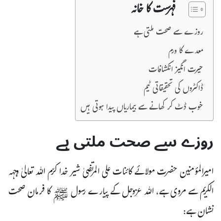
فہرست کا خانہ
روزے سے صحت ملتی ہے
معدے کا ورم
حیرت انگیز انکشافات
ڈاکٹروں کی تحقیقاتی ٹیم
خوب ڈٹ کر کھانے سے بیماریاں پیدا ہوتی ہیں
روزے سے صحت ملتی ہے
امیرالمؤمنین حضرت مولائے کائنات علی المرتضیٰ شیر خدا کرّم اللہ تعالیٰ وجہہ
الکریم سے مروی ہے، اللہ عزوجل کے پیارے رسول ﷺ کا فرمان صحت
نشان ہے: