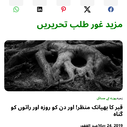
مزید غور طلب تحریریں
زمرہ
روزے کے مسائل
قبر کا بھیانک منظر! اور دن کو روزہ اور راتوں کو
گناہ
May 24, 2019
عبد الغفور