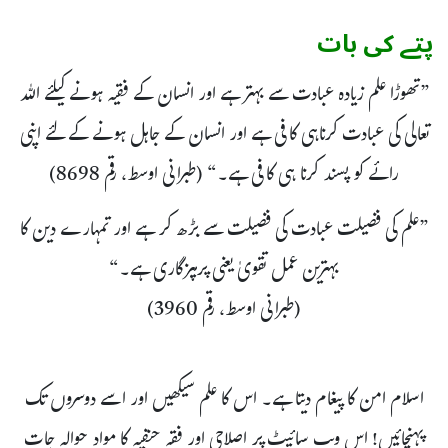
پتے کی بات
”تھوڑا علم زیادہ عبادت سے بہتر ہے اور انسان کے فقیہ ہونے کیلئے اللہ
تعالی کی عبادت کرناہی کافی ہے اور انسان کے جاہل ہونے کے لئے اپنی
رائے کو پسند کرنا ہی کافی ہے۔“ (طبرانی اوسط، رقم 8698)
”علم کی فضیلت عبادت کی فضیلت سے بڑھ کر ہے اور تمہارے دین کا
بہترین عمل تقویٰ یعنی پرہیزگاری ہے۔“
(طبرانی اوسط، رقم 3960)
اسلام امن کا پیغام دیتا ہے۔ اس کا علم سیکھیں اور اسے دوسروں تک
پہنچائیں! اس ویب سائیٹ پر اصلاحی اور فقہ حنفیہ کا مواد حوالہ جات