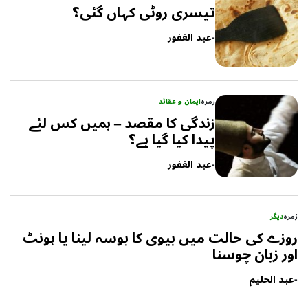
تیسری روٹی کہاں گئی؟
-
عبد الغفور
زمرہ
ایمان و عقائد
زندگی کا مقصد – ہمیں کس لئے
پیدا کیا گیا ہے؟
-
عبد الغفور
زمرہ
دیگر
روزے کی حالت میں بیوی کا بوسہ لینا یا ہونٹ
اور زبان چوسنا
-
عبد الحلیم