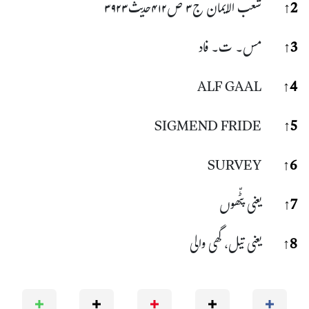
2
↑
شعب الایمان ج۳ ص۴۱۲حدیث۳۹۲۳
3
↑
مس۔ ت۔ فاد
ALF GAAL
↑
4
SIGMEND FRIDE
↑
5
SURVEY
↑
6
7
↑
یعنی پٹّھوں
8
↑
یعنی تیل، گھی والی