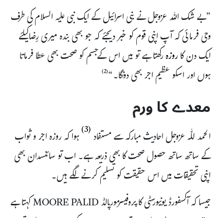
”بے شک اللہ عزوجل نے بنی اسرائیل کے ایک نبی علیہ السلام کی طرف
وحی فرمائی کہ آپ اپنی قوم کو خبر دیجئے کہ جو بھی بندہ میری رِضاکیلئے
ایک دن کا
روزہ
رکھتا ہے تو میں اس کےجسم کو صحت بھی عطا فرماتا
ہوں اور اسکو عظیم اجر بھی دونگا۔“
(2)
معدے کا ورم
(3)
الحمد للّٰہ عزوجل احادیث مبارکہ سے مستفاد
ہوا کہ روزہ اجر و ثواب
کے ساتھ ساتھ حصول صحت کا بھی ذریعہ ہے۔ اب تو سائنسدان بھی
اپنی تحقیقات میں اس حقیقت کو تسلیم کرنے لگے ہیں۔
جیسا کہ آکسفورڈ یونیورسٹی کا پروفیسرمورپالڈ MOORE PALID کہتا ہے