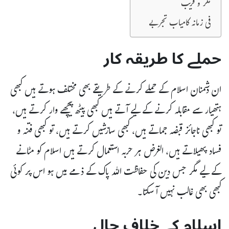
مکر و فریب
فی زمانہ کامیاب تجربے
حملے کا طریقہ کار
ان دشمنان اسلام کے حملے کرنے کے طریقے بھی مختلف ہوتے ہیں کبھی
ہتھیار سے مقابلہ کرنے کے لیے آتے ہیں کبھی پیٹھ پیچھے وار کرتے ہیں،
تو کبھی ناجائز قبضہ جماتے ہیں، کبھی سازشیں کرتے ہیں، تو کبھی فتنہ و
فساد پھیلاتے ہیں، الغرض ہر حربہ استعمال کرتے ہیں اسلام کو مٹانے
کے لیے مگر جس دین کی حفاظت اللہ پاک کے ذمے میں ہو اس پر کوئی
کبھی بھی غالب نہیں آسکتا۔
اسلام کے خلاف جال