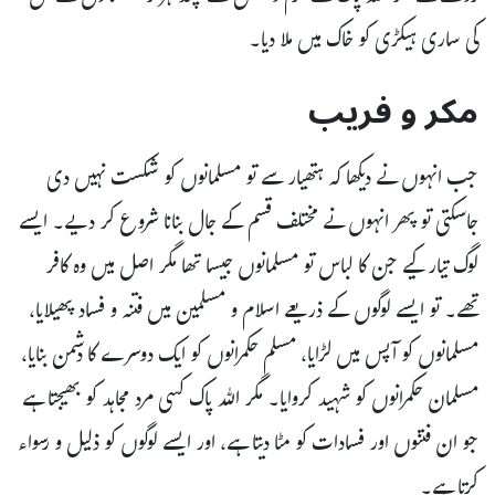
کی ساری ہیکڑی کو خاک میں ملا دیا۔
مکر و فریب
جب انہوں نے دیکھا کہ ہتھیار سے تو مسلمانوں کو شکست نہیں دی
جاسکتی تو پھر انہوں نے مختلف قسم کے جال بنانا شروع کر دیے۔ ایسے
لوگ تیار کیے جن کا لباس تو مسلمانوں جیسا تھا مگر اصل میں وہ کافر
تھے۔ تو ایسے لوگوں کے ذریعے اسلام و مسلمین میں فتنہ و فساد پھیلایا،
مسلمانوں کو آپس میں لڑایا، مسلم حکمرانوں کو ایک دوسرے کا دشمن بنایا،
مسلمان حکمرانوں کو شہید کروایا۔ مگر اللہ پاک کسی مرد مجاہد کو بھیجتا ہے
جو ان فتنوں اور فسادات کو مٹا دیتا ہے، اور ایسے لوگوں کو ذلیل و رسواء
کرتا ہے۔