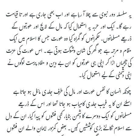
یہ سلسلہ دور نبوی سے چلا آ رہا ہے اور اب بھی جاری ہے اور تا قیامت
رہے گا۔ ایک اور حربہ یہ استعمال کیا کہ مال کے لالچ اور عورتوں کے
ذریعے مسلمانوں، حکمرانوں کو گمراہ کیا وہ عورت جس کا اسلام میں ایک
مقام و مرتبہ ہے جو گھر کی شان وشوکت ہوتی ہے۔ اس عورت کی عزت
کی دھجیاں اڑا کر اپنی ہی عورتوں کو ان بے دین و مفاد پرست لوگوں نے
اپنی دشمنی کے لیے استعمال کیا۔
چونکہ انسان کا نفس عورت اور مال کی طرف جلدی مائل ہو جاتا ہے
اسلئے ان کا یہ فریب جلدی کامیاب ہو جاتا تھا اور اس کے ذریعے
مسلمانوں کو ایک دوسرے کا دشمن بنایا، کئی فتنوں کو پیدا کیا، ان کے دل
سے اسلام نکالنے بڑی کوششیں کیں۔ بعض کمزور ایمان والے ان فتنوں