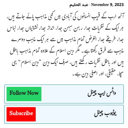
November 9, 2023
عبد الحلیم
آٹھ ارب کے قریب انسانوں کی آبادی میں کئی مذاہب پائے جاتے ہیں،
ہر ایک کے نظریات جدا، رہن سہن جدا، انداز جدا، نشانیاں جدا، لباس
جدا، طریقے جدا، الغرض تمام مذاہب میں سے ہر ایک مذہب دوسرے
مذہب سے فرق رکھتا ہے۔ مگر دین اسلام کے علاوہ تمام مذاہب باطل
ہیں اور باطل نظریات رکھتے ہیں، صرف ایک دین ”دین اسلام“ ہی
سچا، حقیقی، اور اصلی دین ہے۔
واٹس ایپ چینل
Follow Now
یوٹیوب چینل
Subscribe