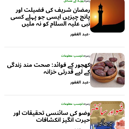
زمرہ
روزے کے مسائل
رمضان شریف کی فضیلت اور
پانچ چیزیں ایسی جو پہلے کسی
نبی علیہ السلام کو نہ ملیں
-
عبد الغفور
زمرہ
دلچسپ معلومات
کھجور کے فوائد: صحت مند زندگی
کے لیے قدرتی خزانہ
-
عبد الغفور
زمرہ
دلچسپ معلومات
وضو کی سائنسی تحقیقات اور
حیرت انگیز انکشافات