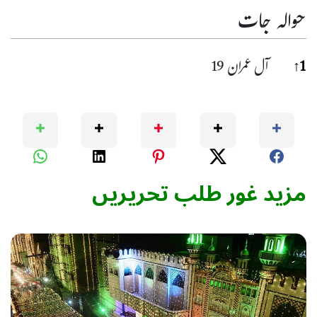
حوالہ جات
حوا
1
↑
آل عمران 19
مزید غور طلب تحریریں