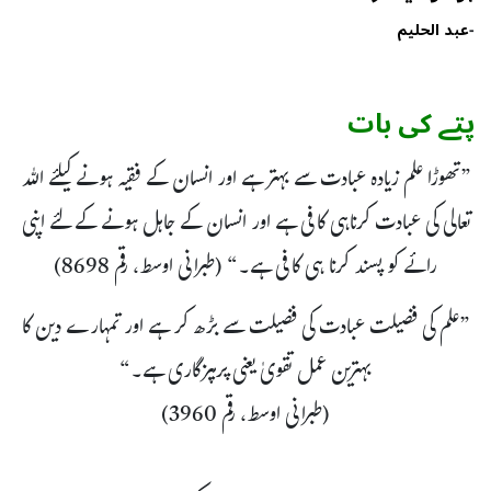
-
عبد الحلیم
پتے کی بات
”تھوڑا علم زیادہ عبادت سے بہتر ہے اور انسان کے فقیہ ہونے کیلئے اللہ
تعالی کی عبادت کرناہی کافی ہے اور انسان کے جاہل ہونے کے لئے اپنی
رائے کو پسند کرنا ہی کافی ہے۔“ (طبرانی اوسط، رقم 8698)
”علم کی فضیلت عبادت کی فضیلت سے بڑھ کر ہے اور تمہارے دین کا
بہترین عمل تقویٰ یعنی پرہیزگاری ہے۔“
(طبرانی اوسط، رقم 3960)