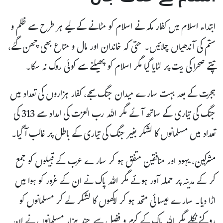
ابتداء اسلام میں کفار مکہ نے اسلام کو مٹانے کے لیے ہر طرح سے ظلم و
ستم کی آندھیاں چلائیں۔ حتی کہ خاندان اور مال و متاع بھی چھن گئے،
تپتے صحرا کی ریت پر لٹایا گیا مگر اسلام کو پھیلنے سے کوئی روک نہ سکا۔
ہجرت کے بعد بہت سارے میدان جنگ سجے، کفار ہزاروں کی تعداد میں
جنگ کی تیاری کے ساتھ آئے مگر اللہ رب العزت کی امداد سے 313 کی
تعداد میں مسلمانوں کا لشکر بغیر جنگ کی تیاری کے باطل پر غالب آگیا۔
مشرکین، یہود اور منافقین متفق ہو کر سارے عرب کے قبیلوں کو جمع
کر کے مدینہ پر حملہ آور ہوئے مگر اللہ پاک نے ان کے غرور کو ہوا میں
اڑا دیا۔ سارے عیسائی متحد ہو کر لاکھوں کا لشکر لے کر مسلمانوں کو
روکنے نکلے مگر اللہ پاک کے کرم و فضل سے چند ہزار مسلمانوں نے ان