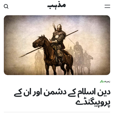
Ski
مذہب
t
conten
زمرہ
دیگر
دین اسلام کے دشمن اور ان کے
پروپیگنڈے