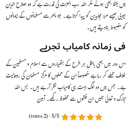
میں مبتلا بھی ہوئے مگر اللہ رب العزت کی قدرت ہے کہ وہ صلاح الدین
ایوبی جیسے مرد مجاہدین کو پیدا کرتا ہے۔ جو پھر سے مسلمانوں کے ایمانوں
کو مضبوط بنادیتے ہیں۔
فی زمانہ کامیاب تجربے
اس دور میں بھی باطل ہر طرح کے ہتھیاروں سے اسلام و مسلمین کے
خلاف حملے کر رہا ہے خصوصاً ان کے حملوں کا مرکز مسلمان کی روحانیت
ہے۔ جس میں وہ لوگ بہت ہی کامیاب نظر آرہے ہیں۔ بس اللہ
تبارک و تعالیٰ ہمیں ان فتنوں سے محفوظ رکھے۔ آمین
5/5 - (2 votes)