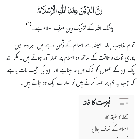
اِنَّ الدِّیْنَ عِنْدَ اللّٰهِ الْاِسْلَامُ۫
(1)
بیشک اللہ کے نزدیک دین صرف اسلام ہے۔
تمام مذاہب باطلہ ہمیشہ سے اسلام کے دشمن رہے ہیں، ہر دور میں
پوری قوت و طاقت کے ساتھ وہ اسلام پر حملہ آور ہوتے ہیں۔ مگر اللہ
پاک ان کے حملوں کو خاک میں ملا دیتا ہے اور ان کی عجیب بات یہ ہے
کہ جب یہ ہم پر حملہ کرتے ہیں تو سارے ایک ہو جاتے ہیں۔
فہرست کا خانہ
حملے کا طریقہ کار
اسلام کے خلاف جال