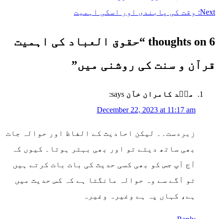
Next:
وقت کی پابندی اور اسکی اہمیت
6 thoughts on “
حقوق العباد کی اہمیت
قرآن و سنت کی روشنی میں
”
محؐد کامران خآن
says:
December 22, 2023 at 11:17 am
زبردست۔۔ لیکن احادیث کے الفاظ اور حوالہ جات
بھی ساتھ دیتے تو اور بھی بہتر ہوتا۔ کیوں کہ
آج آپ جس کو بھی کسی حدیث کی بات بات کرتے ہیں
تو آگے سے وہ حوالہ مانگتا ہے کہ کس حدیث میں
ہے، کہاں پہ ہے وغیرہ وغیرہ