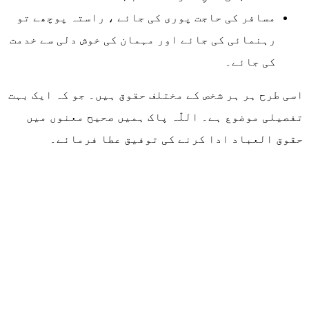
مسافر کی حاجت پوری کی جائے ، راستہ پوچھے تو
رہنمائی کی جائے اور مہمان کی خوش دلی سے خدمت
کی جائے۔
اسی طرح ہر ہر شخص کے مختلف حقوق ہیں۔ جو کہ ایک بہت
تفصیلی موضوع ہے۔ اللّٰہ پاک ہمیں صحیح معنوں میں
حقوق العباد ادا کرنے کی توفیق عطا فرمائے۔