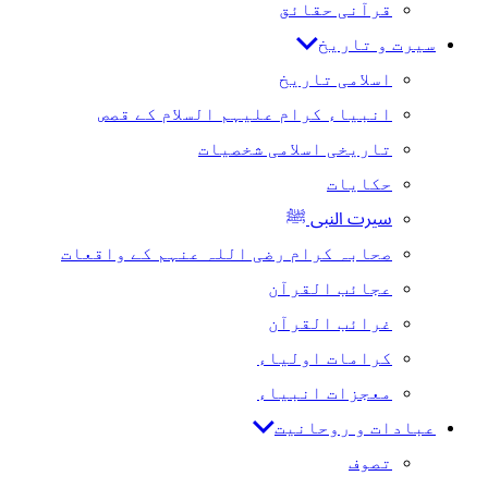
قرآنی حقائق
سیرت و تاریخ
اسلامی تاریخ
انبیاء کرام علیہم السلام کے قصص
تاریخی اسلامی شخصیات
حکایات
سیرت النبی ﷺ
صحابہ کرام رضی اللہ عنہم کے واقعات
عجائب القرآن
غرائب القرآن
کرامات اولیاء
معجزات انبیاء
عبادات و روحانیت
تصوف