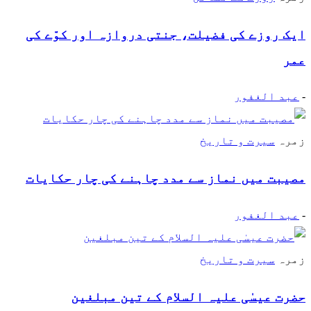
ایک روزے کی فضیلت، جنتی دروازہ اور کوّے کی
عمر
-
عبد الغفور
زمرہ
سیرت و تاریخ
مصیبت میں نماز سے مدد چاہنے کی چار حکایات
-
عبد الغفور
زمرہ
سیرت و تاریخ
حضرت عیسٰی علیہ السلام کے تین مبلغین