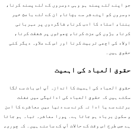
جو اپنے لئے پسند ہو وہی دوسروں کے لئے پسند کرنا،
دوسروں کو اپنے شر سے بچانا، ان کے لئے باعثِ خیر
بننا، استاد کا ادب کرنا، شاگردوں پر مہربانی
کرنا، بڑوں کی عزت کرنا، چھوٹوں پر شفقت کرنا،
اولاد کی اچھی تربیت کرنا اور اس کے علاوہ دیگر کئی
حقوق ہیں۔
حقوق العباد کی اہمیت
حقوق العباد کی اہمیت کا اندازہ آپ اس بات سے لگا
سکتے ہیں کہ حقوق العباد کی ادائیگی میں غفلت
برتنے سے یا ادا نہ کرنے سے دنیا میں معاشرے کا امن
و سکون برباد ہو جاتا ہے۔ پورا معاشرہ تباہ ہو جاتا
ہے جس طرح اس وقت کے حالات آپ کے سامنے ہیں۔ کہ چوری،