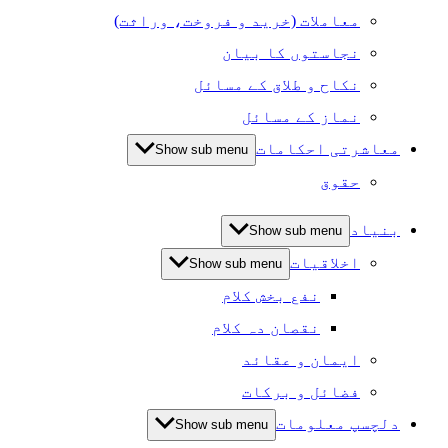
معاملات (خرید و فروخت، وراثت)
نجاستوں کا بیان
نکاح و طلاق کے مسائل
نماز کے مسائل
معاشرتی احکامات
Show sub menu
حقوق
بنیاد
Show sub menu
اخلاقیات
Show sub menu
نفع بخش کلام
نقصان دہ کلام
ایمان و عقائد
فضائل و برکات
دلچسپ معلومات
Show sub menu