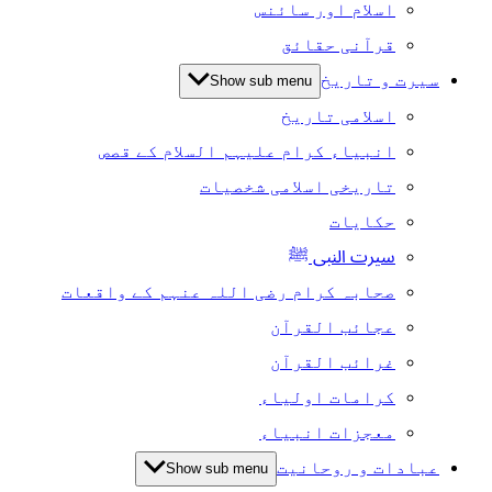
اسلام اور سائنس
قرآنی حقائق
سیرت و تاریخ
Show sub menu
اسلامی تاریخ
انبیاء کرام علیہم السلام کے قصص
تاریخی اسلامی شخصیات
حکایات
سیرت النبی ﷺ
صحابہ کرام رضی اللہ عنہم کے واقعات
عجائب القرآن
غرائب القرآن
کرامات اولیاء
معجزات انبیاء
عبادات و روحانیت
Show sub menu