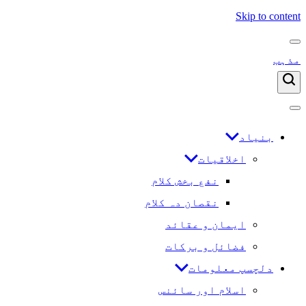
Skip to content
مذہب
بنیاد
اخلاقیات
نفع بخش کلام
نقصان دہ کلام
ایمان و عقائد
فضائل و برکات
دلچسپ معلومات
اسلام اور سائنس