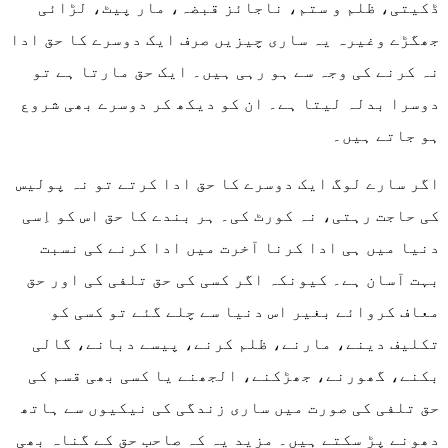
ڈکیتی، ظلم و ستم، ناجائز قبضہ، مار پیٹ، لڑائی
جھگڑے وغیرہ یہ ساری چیزیں صرف ایک دوسرے کا حق ادا
نہ کرنے کی وجہ سے ہو رہی ہیں۔ ایک حق مارتا ہے تو
دوسرا بدلہ لیتا ہے۔ ان کو دیکھ کر دوسرے بھی شروع
ہو جاتے ہیں۔
اگر سارے لوگ ایک دوسرے کا حق ادا کرتے تو نہ پولیس
کی حاجت رہتی، نہ کورٹ کی۔ ہر بندے کا حق اس کو اِسی
دنیا میں ہی ادا کرنا آخرت میں ادا کرنے کی نسبت
بہت آسان ہے۔ کیونکہ اگر کسی کی حق تلفی کی اور حق
معاف کروائے بغیر اس دنیا سے چلے گئے تو کسی کو
تکلیف دینے، مارنے، ظلم کرنے، پیسے دبانے، گالی
بکنے، گھورنے، جھڑکنے، الجھنے یا کسی بھی قسم کی
حق تلفی کی صورت میں ساری زندگی کی نیکیوں سے ہاتھ
دھونے پڑ سکتے ہیں۔ مزید یہ کہ صاحب حق کے گناہ بھی