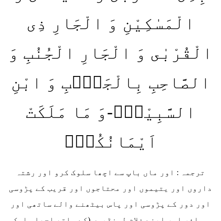
الْمَسٰكِیْنِ وَ الْجَارِ ذِی
الْقُرْبٰى وَ الْجَارِ الْجُنُبِ وَ
الصَّاحِبِ بِالْجَنْۢبِ وَ ابْنِ
السَّبِیْلِۙ-وَ مَا مَلَكَتْ
اَیْمَانُكُمْؕ
ترجمہ : اور ماں باپ سے اچھا سلوک کرو اور رشتہ
داروں اور یتیموں اور محتاجوں اور قریب کے پڑوسی
اور دور کے پڑوسی اور پاس بیٹھنے والے ساتھی اور
مسافر اور اپنے غلام لونڈیوں (کے ساتھ اچھا سلوک