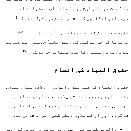
والا جنت میں اس طرح ہوں گے اور آپ نے شہادت اور
(5)
درمیانی انگلیوں کے اشارہ سے (قرب کو) بتایا۔
حضرت سعید بن زید سے روایت ہے کہ رسول اللہ ﷺ
فرمایا کہ جس نے کسی کی زمین ظلماً چھینی اسے قیامت
(6)
کے دن سات زمینوں کا طوق پہنایا جائے گا۔
حقوق العباد کی اقسام
حقوق العباد کی قسم میں والدین، اولاد، میاں بیوی،
رشتہ دار، یتیم، محتاج، پڑوسی، مسکین، مسافر،
اجنبی، دوست، دشمن، سیٹھ، نوکر، قیدی، استاد،
شاگرد، اور ان کے علاوہ دیگر کئی افراد شامل ہے۔
والدین کے ساتھ احسان یہ ہے کہ والدین کا ادب