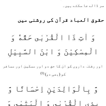
سر ڈالے جا سکتے ہیں۔
حقوق العباد قرآن کی روشنی میں
وَ اٰتِ ذَا الْقُرْبٰى حَقَّهٗ وَ
الْمِسْكِیْنَ وَ ابْنَ السَّبِیْلِ
اور رشتہ داروں کو ان کا حق دو اور مسکین اور مسافر
(1)
کو (بھی دو)
وَّ بِالْوَالِدَیْنِ اِحْسَانًا وَّ
بِذِی الْقُرْبٰى وَ الْیَتٰمٰى وَ