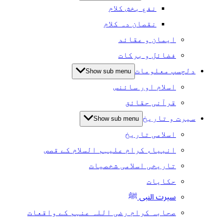
نفع بخش کلام
نقصان دہ کلام
ایمان و عقائد
فضائل و برکات
دلچسپ معلومات
Show sub menu
اسلام اور سائنس
قرآنی حقائق
سیرت و تاریخ
Show sub menu
اسلامی تاریخ
انبیاء کرام علیہم السلام کے قصص
تاریخی اسلامی شخصیات
حکایات
سیرت النبی ﷺ
صحابہ کرام رضی اللہ عنہم کے واقعات