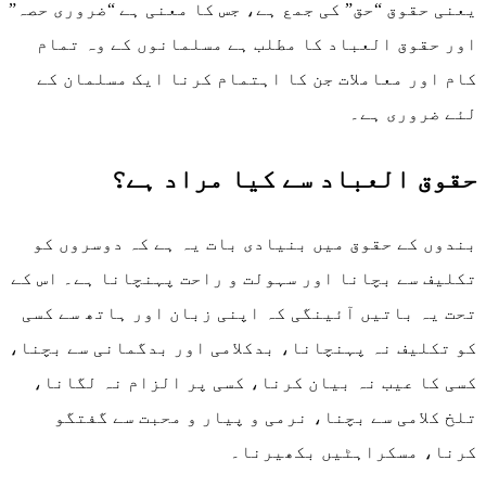
یعنی حقوق “حق” کی جمع ہے، جس کا معنی ہے “ضروری حصہ”
اور حقوق العباد کا مطلب ہے مسلمانوں کے وہ تمام
کام اور معاملات جن کا اہتمام کرنا ایک مسلمان کے
لئے ضروری ہے۔
حقوق العباد سے کیا مراد ہے؟
بندوں کے حقوق میں بنیادی بات یہ ہے کہ دوسروں کو
تکلیف سے بچانا اور سہولت و راحت پہنچانا ہے۔ اس کے
تحت یہ باتیں آئینگی کہ اپنی زبان اور ہاتھ سے کسی
کو تکلیف نہ پہنچانا، بدکلامی اور بدگمانی سے بچنا،
کسی کا عیب نہ بیان کرنا، کسی پر الزام نہ لگانا،
تلخ کلامی سے بچنا، نرمی و پیار و محبت سے گفتگو
کرنا، مسکراہٹیں بکھیرنا۔