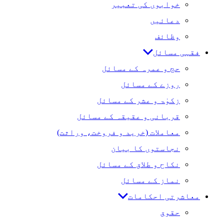
خوابوں کی تعبیر
دعائیں
وظائف
فقہی مسائل
حج و عمرہ کے مسائل
روزے کے مسائل
زکوٰۃ و عشر کے مسائل
قربانی و عقیقہ کے مسائل
معاملات (خرید و فروخت، وراثت)
نجاستوں کا بیان
نکاح و طلاق کے مسائل
نماز کے مسائل
معاشرتی احکامات
حقوق