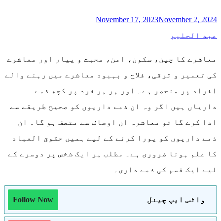
November 17, 2023
November 2, 2024
عبد الحلیم
معاشرے کا چین، سکون، امن، محبت و پیار اور معاشرے
کی تعمیر و ترقی، فلاح و بہبود معاشرے میں رہنے والے
افراد پر منحصر ہے۔ اور ہر ہر فرد پر کچھ ذمے
داریاں ہیں اگر وہ ان ذمے داریوں کو صحیح طریقے سے
ادا کرے گا تو معاشرہ ان اوصاف سے متصف ہو گا۔ ان
ذمے داریوں کو پورا کرنے کے لیے ہمیں حقوق العباد
کا علم ہونا ضروری ہے۔ مطلب ہر ایک شخص پر دوسرے کے
لیے ایک قسم کی ذمے داری۔
واٹس ایپ چینل
Follow Now