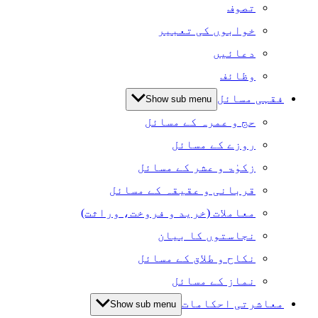
تصوف
خوابوں کی تعبیر
دعائیں
وظائف
فقہی مسائل
Show sub menu
حج و عمرہ کے مسائل
روزے کے مسائل
زکوٰۃ و عشر کے مسائل
قربانی و عقیقہ کے مسائل
معاملات (خرید و فروخت، وراثت)
نجاستوں کا بیان
نکاح و طلاق کے مسائل
نماز کے مسائل
معاشرتی احکامات
Show sub menu