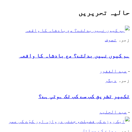
حالیہ تحریریں
زمرہ
تصوف
ہم کیوں نہیں بدلتے؟ مع بادشاہ کا واقعہ
-
عبد الغفور
زمرہ
دیگر
تکبیر تشریق کب سے کب تک ہوتی ہے؟
-
عبد الحلیم
زمرہ
روزے کے مسائل