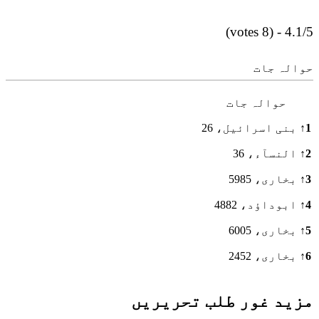
4.1/5 - (8 votes)
حوالہ جات
حوالہ جات
1
↑
بنی اسرائیل، 26
2
↑
النسآء، 36
3
↑
بخاری، 5985
4
↑
ابوداؤد، 4882
5
↑
بخاری، 6005
6
↑
بخاری، 2452
مزید غور طلب تحریریں