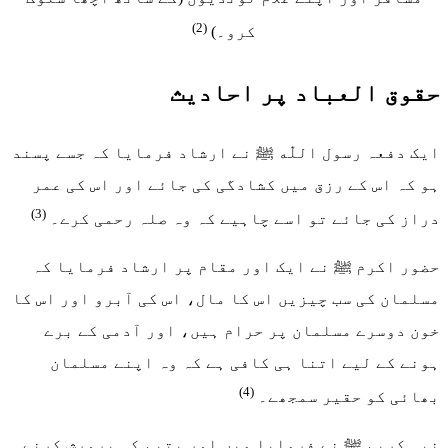
(2)
کرو۔)
حقوق العباد پر احادیث
ایک دفعہ رسول اللّٰه ﷺ نے ارشاد فرمایا کہ جسے پسند
ہو کہ اس کے رزق میں کشادگی کی جائے اور اس کی عمر
(3)
دراز کی جائے تو اسے چاہیے کہ وہ صلہ رحمی کرے۔
حضور اکرم ﷺ نے ایک اور مقام پر ارشاد فرمایا کہ
مسلمان کی سب چیزیں اس کا مال، اس کی آبرو اور اس کا
خون دوسرے مسلمان پر حرام ہیں، اور آدمی کے برے
ہونے کے لیے اتنا ہی کافی ہے کہ وہ اپنے مسلمان
(4)
بھائی کو حقیر سمجھے۔
نبی کریم ﷺ نے فرمایا میں اور یتیم کی پرورش کرنے