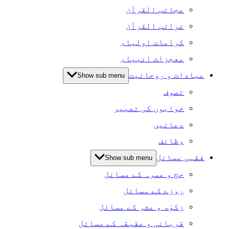
عجائب القرآن
غرائب القرآن
کرامات اولیاء
معجزات انبیاء
عبادات و روحانیت
Show sub menu
تصوف
خوابوں کی تعبیر
دعائیں
وظائف
فقہی مسائل
Show sub menu
حج و عمرہ کے مسائل
روزے کے مسائل
زکوٰۃ و عشر کے مسائل
قربانی و عقیقہ کے مسائل