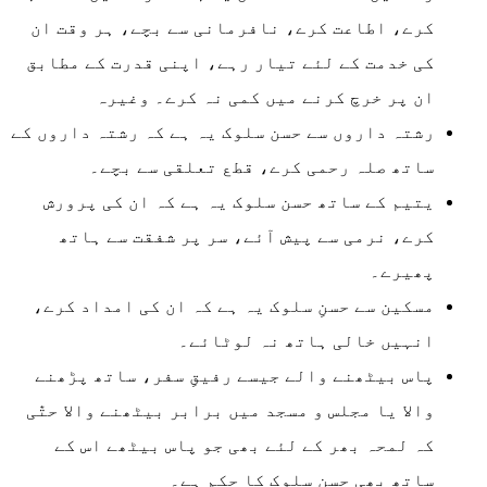
کرے، اطاعت کرے، نافرمانی سے بچے، ہر وقت ان
کی خدمت کے لئے تیار رہے، اپنی قدرت کے مطابق
ان پر خرچ کرنے میں کمی نہ کرے۔ وغیرہ
رشتہ داروں سے حسن سلوک یہ ہے کہ رشتہ داروں کے
ساتھ صلہ رحمی کرے، قطع تعلقی سے بچے۔
یتیم کے ساتھ حسن سلوک یہ ہے کہ ان کی پرورش
کرے، نرمی سے پیش آئے، سر پر شفقت سے ہاتھ
پھیرے۔
مسکین سے حسنِ سلوک یہ ہے کہ ان کی امداد کرے،
انہیں خالی ہاتھ نہ لوٹائے۔
پاس بیٹھنے والے جیسے رفیقِ سفر، ساتھ پڑھنے
والا یا مجلس و مسجد میں برابر بیٹھنے والا حتّٰی
کہ لمحہ بھر کے لئے بھی جو پاس بیٹھے اس کے
ساتھ بھی حسنِ سلوک کا حکم ہے۔