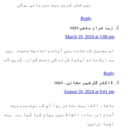
میں شئر کریں بہت مہربانی ہوگی
Reply
زید فراز سلفی
says:
March 19, 2024 at 1:08 pm
اس مضمون کے جتنے بھی آیات واحادیث صحیحہ ہیں
سب ایک ساتھ اپلوڈ کرنے کی زحمت گوارہ کریں گے
Reply
ڈاکٹر گل شیر حقانی۔
says:
August 18, 2024 at 9:01 pm
ماشاء اللہ بہت متاثر ہوا آپ کے نوٹ سے،بہت
آسان اور سادہ الفاظ میں بیان کیا گیا ہے۔ بہت
اچھا ترتیب