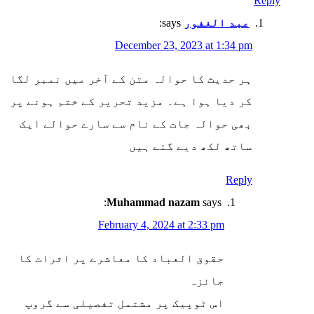
Reply
عبد الغفور
says:
December 23, 2023 at 1:34 pm
ہر حدیث کا حوالہ متن کے آخر میں نمبر لگا
کر دیا ہوا ہے۔ مزید تحریر کے ختم ہونے پر
بھی حوالہ جات کے نام سے سارے حوالے ایک
ساتھ لکھ دیے گئے ہیں
Reply
Muhammad nazam
says:
February 4, 2024 at 2:33 pm
حقوق العباد کا معاشرے پر اثرات کا
جائزہ
اس ٹوپیک پر مشتمل تفصیلی سے گروپ