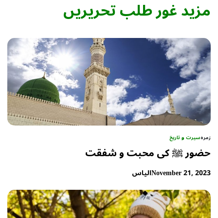
مزید غور طلب تحریریں
زمرہ
سیرت و تاریخ
حضور ﷺ کی محبت و شفقت
November 21, 2023
الیاس