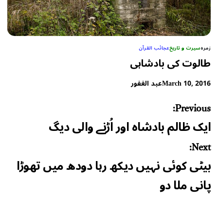
زمرہ
سیرت و تاریخ
عجائب القرآن
طالوت کی بادشاہی
March 10, 2016
عبد الغفور
Post
Previous:
navigation
ایک ظالم بادشاہ اور اُڑنے والی دیگ
Next:
بیٹی کوئی نہیں دیکھ رہا دودھ میں تھوڑا
پانی ملا دو