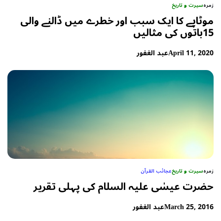
زمرہ
سیرت و تاریخ
موٹاپے کا ایک سبب اور خطرے میں ڈالنے والی
15باتوں كی مثالیں
April 11, 2020
عبد الغفور
زمرہ
سیرت و تاریخ
عجائب القرآن
حضرت عیسٰی علیہ السلام کی پہلی تقریر
March 25, 2016
عبد الغفور