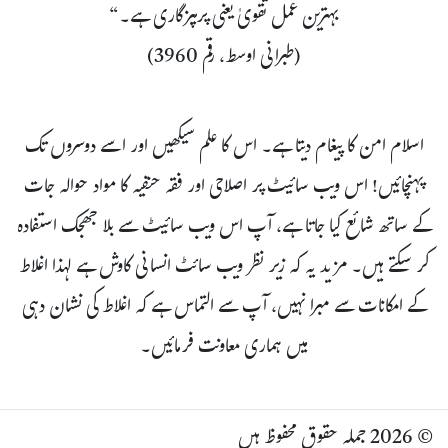
بہترین عمل تقویٰ یعنی پرہیزگاری ہے۔“
(طبرانی اوسط، رقم 3960)
اسلام امن کا پیغام دیتا ہے۔ اس کا علم سیکھیں اور اسے دوسروں تک
پہنچائیں! اس ویب سائیٹ پر اصلاحی اور فقہ حنفیہ کا مواد حوالہ جات
کے ساتھ شائع کیا جاتا ہے، آپ اس ویب سائیٹ سے بلا جھجک استفادہ
کر سکتے ہیں۔ مزید یہ کہ زیر نظر ویب سائٹ انسانی کاوش ہے لہذا اغلاط
کے امکانات سے مبرا نہیں، آپ سے التماس ہے کہ اغلاط کی نشان دہی
میں ہماری معاونت فرمائیں۔
© 2026 جملہ حقوق محفوظ ہیں