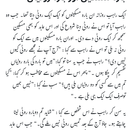
ایک راہب روزانہ ان بارہ مسکینوں کو ایک ایک روٹی دیتا تھا۔ جب وہ
راہب آیا تو اس نے روٹی دینا شروع کی اور اس عابد کو بھی مسکین
سمجھ کر ایک روٹی دے دی۔ اوران بارہ مسکینوں میں سے ایک کو
روٹی نہ ملی تو اس نے راہب سے کہا : ”آج آپ نے مجھے روٹی کیوں
نہیں دی؟“ راہب نے جب یہ سنا تو کہا:”میں تو بارہ کی بارہ روٹیاں
تقسیم کر چکا ہوں ۔“ پھر اس نے مسکینوں سے مخاطب ہو کر کہا: ”کیا
تم میں سے کسی کو دو روٹیاں ملی ہیں؟“ سب نے کہا :”نہیں ہمیں
توصرف ایک ایک ہی ملی ہے ۔“
یہ سن کر راہب نے اس شخص سے کہا : ”شاید تم دوبارہ روٹی لینا
چاہتے ہو۔ جاؤ آج کے بعد تمہیں روٹی نہیں ملے گی۔“ جب اس عابد