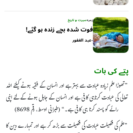
زمرہ
سیرت و تاریخ
فوت شدہ بچے زندہ ہو گئے!
-
عبد الغفور
پتے کی بات
”تھوڑا علم زیادہ عبادت سے بہتر ہے اور انسان کے فقیہ ہونے کیلئے اللہ
تعالی کی عبادت کرناہی کافی ہے اور انسان کے جاہل ہونے کے لئے اپنی
رائے کو پسند کرنا ہی کافی ہے۔“ (طبرانی اوسط، رقم 8698)
”علم کی فضیلت عبادت کی فضیلت سے بڑھ کر ہے اور تمہارے دین کا