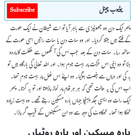
یوٹیوب چینل
Subscribe
پھر ایک دن وہ جھونپڑی سے باہر آیا تو اسے شیطان نے ایک عورت
کے فتنے میں مبتلا کردیا۔ اور وہ سات دن یا سات راتیں اسی عورت کے
ساتھ رہا۔ سات دن کے بعد جب اس کی آنکھوں سے غفلت کا پردہ
ہٹا تو وہ اپنی اس حرکت پر بہت نادم ہوا۔ اور اللہ تعالیٰ کی بارگاہ میں تو
بہ کی اور وہاں سے رخصت ہوگیا۔ وہ اپنے اس فعل پر بہت نادم تھا۔
اب اس کی یہ حالت تھی کہ ہر ہر قدم پر نماز پڑھتا اور تو بہ کرتا۔ پھر
ایک رات وہ ایسی جگہ پہنچا جہاں بارہ مسکین رہتے تھے۔ وہ بہت زیادہ
تھکا ہوا تھا۔ تھکاوٹ کی وجہ سے وہ ان مسکینوں کے قریب گر پڑا۔
بارہ مسکین اور بارہ روٹیاں