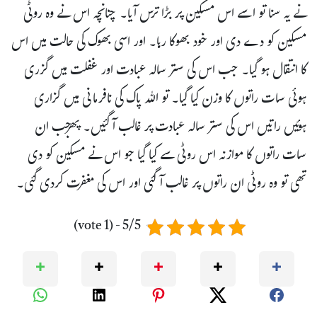
نے یہ سنا تو اسے اس مسکین پر بڑا ترس آیا۔ چنانچہ اس نے وہ روٹی
مسکین کو دے دی اور خود بھوکا رہا۔ اور اسی بھوک کی حالت میں اس
کا انتقال ہو گیا۔ جب اس کی ستر سالہ عبادت اور غفلت میں گزری
ہوئی سات راتوں کا وزن کیا گیا۔ تو اللہ پاک کی نافرمانی میں گزاری
ہوئیں راتیں اس کی ستر سالہ عبادت پر غالب آگئیں۔ پھرجب ان
سات راتوں کا موازنہ اس روٹی سے کیا گیا جو اس نے مسکین کو دی
تھی تو وہ روٹی ان راتوں پر غالب آگئی اور اس کی مغفرت کردی گئی۔
5/5 - (1 vote)