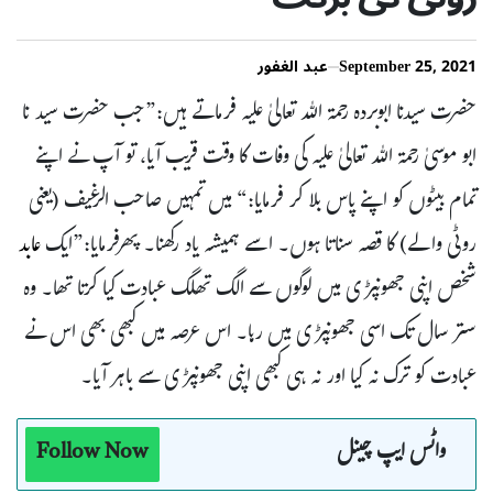
September 25, 2021
عبد الغفور
حضرت سیدنا ابوبردہ رحمۃ اللہ تعالیٰ علیہ فرماتے ہیں:”جب حضرت سید نا
ابو موسیٰ رحمۃ اللہ تعالیٰ علیہ کی وفات کا وقت قریب آیا، تو آپ نے اپنے
تمام بیٹوں کو اپنے پاس بلا کر فرمایا:“ میں تمہیں صاحب الرغیف (یعنی
روٹی والے) کا قصہ سناتا ہوں۔ اسے ہمیشہ یاد رکھنا۔ پھرفرمایا:”ایک
عابد
شخص اپنی جھونپڑی میں لوگوں سے الگ تھلگ عبادت کیا کرتا تھا۔ وہ
ستر سال تک اسی جھونپڑی میں رہا۔ اس عرصہ میں کبھی بھی اس نے
عبادت کو ترک نہ کیا اور نہ ہی کبھی اپنی جھونپڑی سے باہر آیا۔
واٹس ایپ چینل
Follow Now