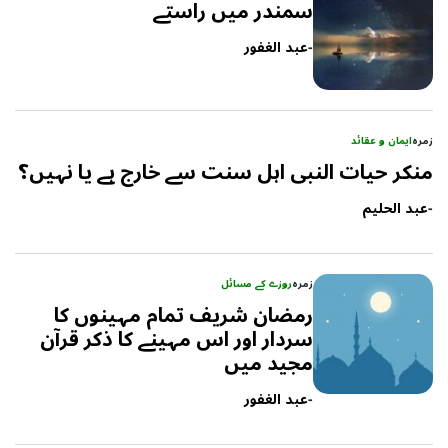
سمندر میں راستے
-
عبد الغفور
زمرہ
ایمان و عقائد
منکر حیات النبی اہل سنت سے خارج ہے یا نہیں؟
-
عبد الحلیم
زمرہ
روزے کے مسائل
رمضان شریف تمام مہینوں کا
سردار اور اس مہینے کا ذکر قرآن
مجید میں
-
عبد الغفور