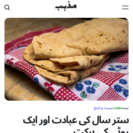
Ski
مذہب
t
conten
زمرہ
حکایات
سیرت و تاریخ
ستر سال کی عبادت اور ایک
روٹی کی برکت