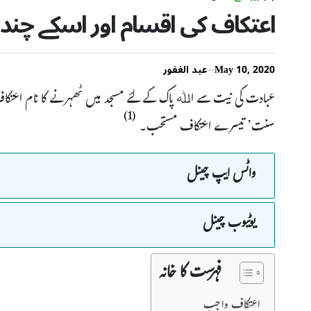
اعتکاف کی اقسام اور اسکے چند
May 10, 2020
عبد الغفور
عبادت کی نیت سے اﷲ پاک کے لئے مسجد میں ٹھہرنے کا نام اعتک
(1)
سنت’ تیسرے اعتکاف مستحب۔
واٹس ایپ چینل
یوٹیوب چینل
فہرست کا خانہ
اعتکاف واجب