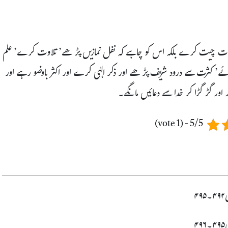
 بات چیت کرے بلکہ اس کو چاہے کہ نفل نمازیں پڑھے’ تلاوت کرے’ علم
ئے’ کثرت سے درود شریف پڑھے اور ذکر الہٰی کرے اور اکثر باوضو رہے اور
ور گڑ گڑا کر خدا سے دعائیں مانگے۔
5/5 - (1 vote)
ح