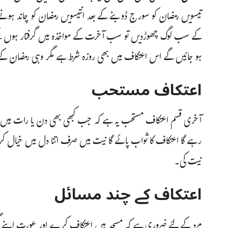
تیسویں رمضان کو سورج ڈوبنے کے بعد انتیسویں رمضان کو چاند ہونے کے
کے سب لوگ چھوڑدیں تو سب آخرت کے مواخذہ میں گرفتار ہوں گے
ہو جائیں گے اس اعتکاف میں بھی روزہ شرط ہے مگر وہی رمضان ک
اعتکاف مستحب
آخری قسم اعتکاف مستحب یہ ہے کہ جب کبھی بھی دن یا رات میں م
رہے گا اعتکاف کا ثواب پائے گا نیت میں صرف اتنا دل میں خیال کر ل
نیت کی۔
اعتکاف کے چند مسائل
مرد کے لئے ضروری ہے کہ مسجد میں اعتکاف کرے اور عورت اپنے گ