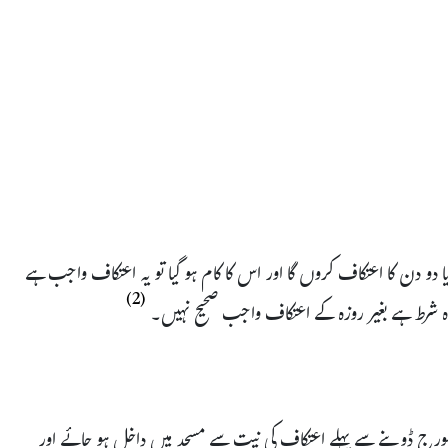
ا دو دن کا اعتکاف کروں گا اور اس کا کام ہو گیا تو یہ اعتکاف واجب ہے
(2)
وزہ شرط ہے بغیر روزہ کے اعتکاف واجب صحیح نہیں۔
سورج ڈوبنے سے پہلے اعتکاف کی نیت سے مسجد میں داخل ہو جائے اور