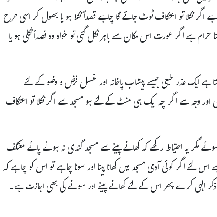
ے اگر نکلا تو اعتکاف ٹوٹ جائے گا چاہے قصداً نکلا ہو یا بھول کر اسی طرح
رام ہے اگر عورت اس مکان سے باہر نکل گئی تو خواہ وہ قصداً نکلی ہو یا
ا ہے ایک عذر طبعی جیسے پیشاب پاخانہ اور غسل فرض و وضو کے لئے
 اور وجہ سے اگر چہ ایک ہی منٹ کے لئے ہو مسجد سے اگر نکلا تو اعتکاف
ے مگر یہ احتیاط رکھے کہ کھانے پینے سے مسجد گندی نہ ہونے پائے معتکف
اس لئے اگر کوئی آدمی مسجد میں کھانا پینا اور سونا چاہے تو اس کو چاہے کہ
ذکر الہٰی کرے پھر اس کے لئے کھانے پینے اور سونے کی بھی اجازت ہے۔