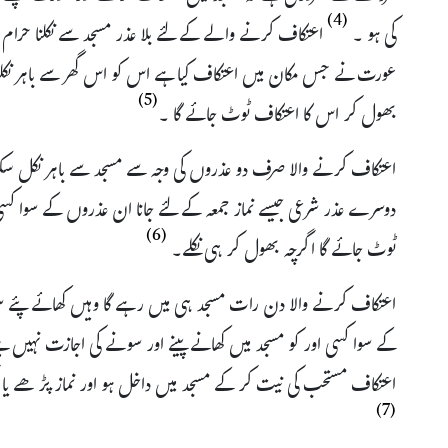
(4)
کی ہو ۔
اعتکاف کرنے والے کے لئے بلا عذر مسجد سے نکلنا حرام ہ
عورت نے جس مکان میں اعتکاف کیا ہے اس کو اس گھر سے باہر نکلنا ح
(5)
بھول کر اس کا اعتکاف ٹوٹ جائے گا ۔
اعتکاف کرنے والا صرف دو عذروں کی وجہ سے مسجد سے باہر نکل سکت
دوسرے عذر شرعی جیسے نماز جمعہ کے لئے جانا ان عذروں کے سوا کسی
(6)
ٹوٹ جائے گا اگرچہ بھول کر ہی نکلے۔
اعتکاف کرنے والا دن رات مسجد ہی میں رہے گا وہیں کھائے پئے سوئ
کے سوا کسی اور کو مسجد میں کھانے پینے اور سونے کی اجازت نہیں ہے 
اعتکاف مستحب کی نیت کر کے مسجد میں داخل ہو اور نماز پڑھے یا 
(7)