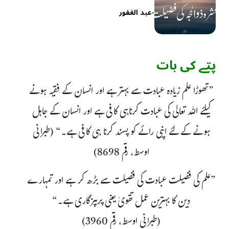
-
عبد الغفور
پتے کی بات
”تھوڑا علم زیادہ عبادت سے بہتر ہے اور انسان کے فقیہ ہونے
کیلئے اللہ تعالی کی عبادت کرناہی کافی ہے اور انسان کے جاہل
ہونے کے لئے اپنی رائے کو پسند کرنا ہی کافی ہے۔“ (طبرانی
اوسط، رقم 8698)
”علم کی فضیلت عبادت کی فضیلت سے بڑھ کر ہے اور تمہارے
دین کا بہترین عمل تقویٰ یعنی پرہیزگاری ہے۔“
(طبرانی اوسط، رقم 3960)