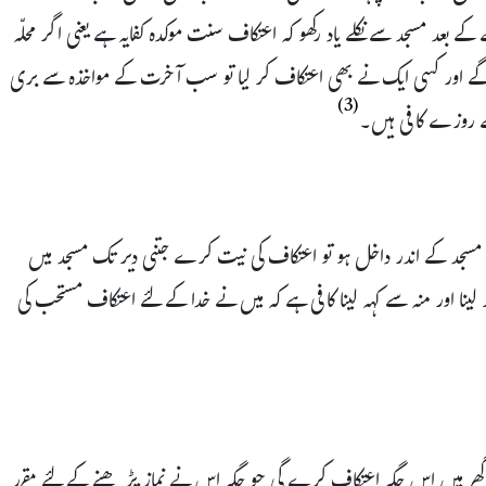
 بعد مسجد سے نکلے یاد رکھو کہ اعتکاف سنت موکدہ کفایہ ہے یعنی اگر محلّہ
 اور کسی ایک نے بھی اعتکاف کر لیا تو سب آخرت کے مواخذہ سے بری
(3)
ے روزے کافی ہیں۔
سجد کے اندر داخل ہو تو اعتکاف کی نیت کرے جتنی دیر تک مسجد میں
ینا اور منہ سے کہہ لینا کافی ہے کہ میں نے خدا کے لئے اعتکاف مستحب کی
ھر میں اس جگہ اعتکاف کرے گی جو جگہ اس نے نماز پڑھنے کے لئے مقرر