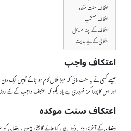
اعتکاف سنت موکدہ
اعتکاف مستحب
اعتکاف کے چند مسائل
اعتکافی کے لیے ہدایت
اعتکاف واجب
جیسے کسی نے یہ منت مانی کہ میرا فلاں کام ہو جائے تومیں ایک دن ی
اور اس کا پورا کرنا ضروری ہے یاد رکھو کہ اعتکاف واجب کے لئے ر
اعتکاف سنت موکدہ
رمضان
کے آخری دس دنوں میں کیا جائے گا یعنی بیسویں رمضان کو 