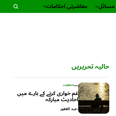
مسائل
معاشرتی احکامات
حالیہ تحریریں
زمرہ
اخلاقیات
غم خواری کرنے کے بارے میں
احادیث مبارکہ
-
عبد الغفور