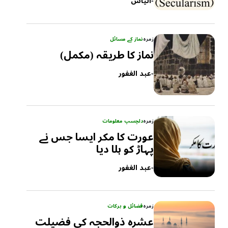
-
الیاس
زمرہ
نماز کے مسائل
نماز کا طریقہ (مکمل)
-
عبد الغفور
زمرہ
دلچسپ معلومات
عورت کا مکر ایسا جس نے
پہاڑ کو ہلا دیا
-
عبد الغفور
زمرہ
فضائل و برکات
عشرہ ذوالحجہ کی فضیلت