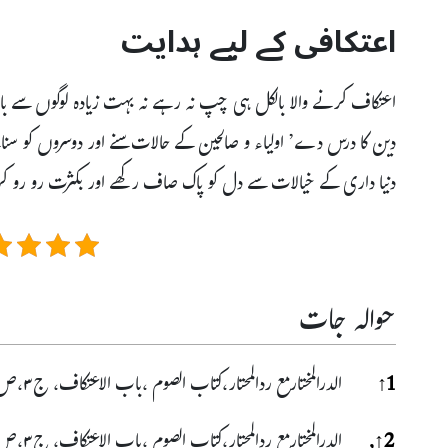
اعتکافی کے لیے ہدایت
اعتکاف کرنے والا بالکل ہی چپ نہ رہے نہ بہت زیادہ لوگوں سے
دین کا درس دے’ اولیاء و صالحین کے حالات سنے اور دوسروں کو سنا
دنیا داری کے خیالات سے دل کو پاک صاف رکھے اور بکثرت رو رو کر ا
حوالہ جات
1
↑
الدرالمختارمع ردالمحتار،کتاب الصوم ،باب الاعتکاف، ج۳،ص۴۹۲۔۴۹۵
2
↑
,
الدرالمختارمع ردالمحتار،کتاب الصوم ،باب الاعتکاف، ج۳،ص۴۹۵۔۴۹۶